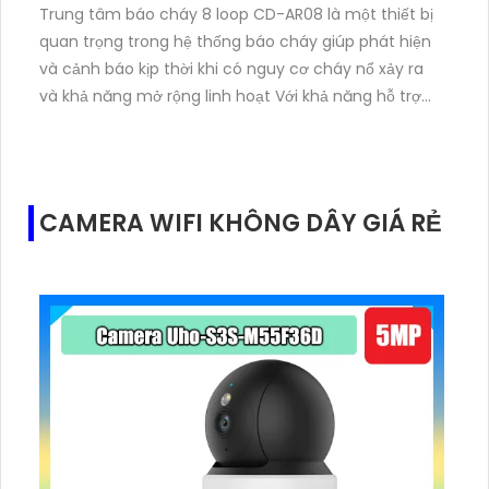
Trung tâm báo cháy 8 loop CD-AR08 là một thiết bị
quan trọng trong hệ thống báo cháy giúp phát hiện
và cảnh báo kịp thời khi có nguy cơ cháy nổ xảy ra
và khả năng mở rộng linh hoạt Với khả năng hỗ trợ
lên đến 2400 địa chỉ phù hợp cho các công trình có
quy mô lớn như tòa nhà cao tầng, nhà máy, trung
tâm thương mại, bệnh viện và nhiều công trình phức
hợp khác.
CAMERA WIFI KHÔNG DÂY GIÁ RẺ