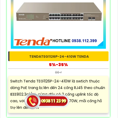
TENDATEG1126P-24-410W TENDA
5%-35%
00 ₫
Switch Tenda TEG1126P-24-410W là swtich thuộc
dòng PoE trang bị lên đến 24 cổng RJ45 theo chuẩn
IEEE802.3af/at, cùng đấy có 2 cổng uplink tốc độ
cao, với công suất PoE lên đến 370W, mỗi cổng hỗ
trợ lên đến 30W