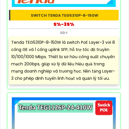
SWITCH TENDA TEG5310P-8-150W
5%-35%
00 ₫
Tenda TEG5310P-8-150W là switch PoE Layer-3 với 8
cổng GE và 1 cổng uplink SFP, hỗ trợ tốc độ truyền
10/100/1000 Mbps. Thiết bị sở hữu công suất chuyển
mạch 20Gbps, giúp xử lý dữ liệu hiệu quả trong
mạng doanh nghiệp và trường học. Nền tảng Layer-
3 cho phép định tuyến linh hoạt và quản lý tối ưu.