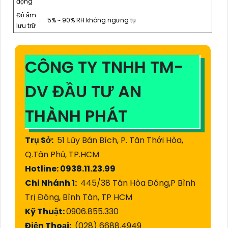
động
Độ ẩm
5% ~ 90% RH không ngưng tụ
lưu trữ
CÔNG TY TNHH TM-
DV ĐẦU TƯ AN
THÀNH PHÁT
Trụ Sở:
51 Lũy Bán Bích, P. Tân Thới Hòa,
Q.Tân Phú, TP.HCM
Hotline: 0938.11.23.99
Chi Nhánh 1:
445/38 Tân Hòa Đông,P Bình
Trị Đông, Bình Tân, TP HCM
Kỹ Thuật:
0906.855.330
Điện Thoại:
(028) 6688.4949