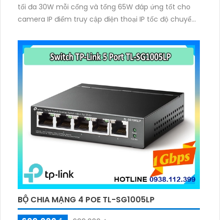
tối đa 30W mỗi cổng và tổng 65W đáp ứng tốt cho
camera IP điểm truy cập điện thoại IP tốc độ chuyển
mạch đạt 10Gbps bảng MAC 2K và khung Jumbo 16KB
cho khả năng xử lý mượt mà hoạt động ổn định
BỘ CHIA MẠNG 4 POE TL-SG1005LP