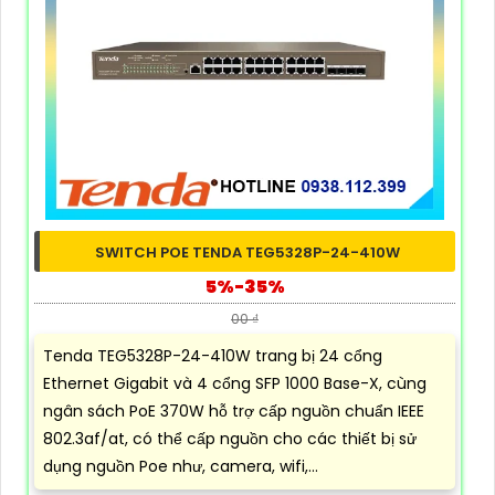
SWITCH POE TENDA TEG5328P-24-410W
5%-35%
00 ₫
Tenda TEG5328P-24-410W trang bị 24 cổng
Ethernet Gigabit và 4 cổng SFP 1000 Base-X, cùng
ngân sách PoE 370W hỗ trợ cấp nguồn chuẩn IEEE
802.3af/at, có thể cấp nguồn cho các thiết bị sử
dụng nguồn Poe như, camera, wifi,...