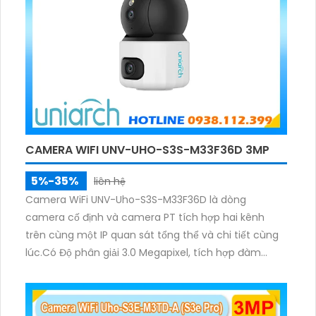
CAMERA WIFI UNV-UHO-S3S-M33F36D 3MP
5%-35%
liên hệ
Camera WiFi UNV-Uho-S3S-M33F36D là dòng
camera cố định và camera PT tích hợp hai kênh
trên cùng một IP quan sát tổng thể và chi tiết cùng
lúc.Có Độ phân giải 3.0 Megapixel, tích hợp đàm
thoại hai chiều. Hồng ngoại ban đêm và đèn ánh
sáng ấm lên đến 10m.