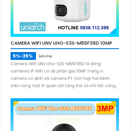
CAMERA WIFI UNV UHO-S3S-M55F36D 10MP
5%-35%
liên hệ
Camera WiFi UNV Uho-S3S-M55F36D là dòng
camerea IP WiFi có độ phân giải 10MP.Trang vị
camera cố định và camera PT tích hợp hai kênh
trên cùng một IP quan sát tổng thể và chi tiết cùng
lúc, hỗ trợ đàm thoại hai chiều cảnh báo âm thanh
ánh sáng. Kết hợp hồng ngoại và đèn ấm cho hình
ảnh có màu trong nhiều điều kiện khác nhau trong
phạm vi 3m.