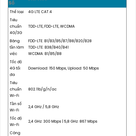
Số
Thể loại
4G LTE CAT.4
Tiêu
chuẩn
TDD-LTE, FDD-LTE, WCDMA
4G/3G
Băng
FDD-LTE: B1/B3/B5/B7/B8/B20/B28
tần làm
TDD-LTE: B38/B40/B41
việc
WCDMA: B1/B5/B8
Tốc độ
4G tối
Download: 150 Mbps, Upload: 50 Mbps
đa
Tiêu
chuẩn
802.11b/g/n/ac
Wi-Fi
Tần số
2,4 GHz / 5,8 GHz
Wi-Fi
Tốc độ
2,4 GHz: 300 Mbps | 5,8 GHz: 867 Mbps
Wi-Fi
Công