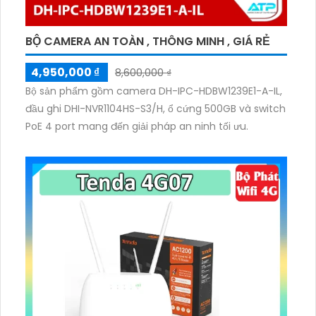
BỘ CAMERA AN TOÀN , THÔNG MINH , GIÁ RẺ
4,950,000 ₫
8,600,000 ₫
Bộ sản phẩm gồm camera DH-IPC-HDBW1239E1-A-IL,
đầu ghi DHI-NVR1104HS-S3/H, ổ cứng 500GB và switch
PoE 4 port mang đến giải pháp an ninh tối ưu.