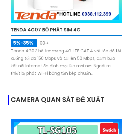
TENDA 4G07 BỘ PHÁT SIM 4G
5%-35%
00 ₫
Tenda 4G07 hỗ trợ mạng 4G LTE CAT.4 với tốc độ tải
xuống tối đa 150 Mbps và tải lên 50 Mbps, đảm bảo
kết nối Internet ổn định mọi lúc mọi nơi. Ngoài ra,
thiết bị phát Wi-Fi băng tần kép chuẩn
802.11b/g/n/ac, cho tốc độ lên tới 300 Mbps (2,4
GHz) và 867 Mbps (5,8 GHz).
CAMERA QUAN SÁT ĐỀ XUẤT