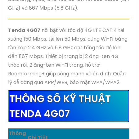
GHz) và 867 Mbps (5,8 GHz).
Tenda 4G07
nổi bật với tốc độ 4G LTE CAT.4 tải
xuống 150 Mbps, tải lên 50 Mbps, cùng Wi-Fi băng
tần kép 2.4 GHz và 5.8 GHz đạt tổng tốc độ lên
đến 1167 Mbps. Thiết bị trang bị 2 ăng-ten 4G
tháo rời, 2 ăng-ten Wi-Fi trong, hỗ trợ
Beamforming+ giúp sóng mạnh và ổn định. Quản
lý dễ dàng qua APP/WEB, bảo mật WPA/WPA2.
THÔNG SỐ KỸ THUẬT
TENDA 4G07
Thông
Chi Tiết