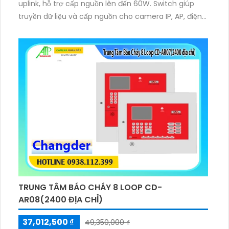
uplink, hỗ trợ cấp nguồn lên đến 60W. Switch giúp
truyền dữ liệu và cấp nguồn cho camera IP, AP, điện
thoại IP một cách ổn định. Với thiết kế bền bỉ, switch
phù hợp cho hệ thống giám sát an ninh và mạng
doanh nghiệp nhỏ.
TRUNG TÂM BÁO CHÁY 8 LOOP CD-
AR08(2400 ĐỊA CHỈ)
37,012,500 ₫
49,350,000 ₫