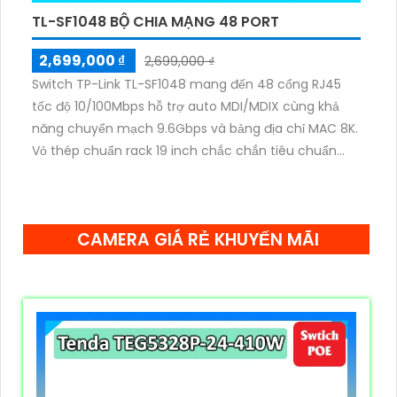
TL-SF1048 BỘ CHIA MẠNG 48 PORT
2,699,000 ₫
2,699,000 ₫
Switch TP-Link TL-SF1048 mang đến 48 cổng RJ45
tốc độ 10/100Mbps hỗ trợ auto MDI/MDIX cùng khả
năng chuyển mạch 9.6Gbps và bảng địa chỉ MAC 8K.
Vỏ thép chuẩn rack 19 inch chắc chắn tiêu chuẩn
IEEE 802.3i, 802.3u, 802.3x, công suất 9.9W và tính
năng kiểm soát luồng 802.3x giúp duy trì hiệu suất ổn
định.
CAMERA GIÁ RẺ KHUYẾN MÃI