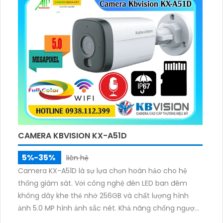
cùng khe cắm thẻ nhớ lên đến 256GB, mang lại giải
pháp an ninh toàn diện.
CAMERA KBVISION KX-A51D
5%-35%
liên hệ
Camera KX-A51D là sự lựa chọn hoàn hảo cho hệ
thống giám sát. Với công nghệ đèn LED ban đêm
không dây khe thẻ nhớ 256GB và chất lượng hình
ảnh 5.0 MP hình ảnh sắc nét. Khả năng chống ngược
sáng DWDR cảm biến CMOS kết nối IP Wifi cùng với