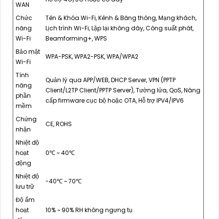
WAN
Chức
Tên & Khóa Wi-Fi, Kênh & Băng thông, Mạng khách,
năng
Lịch trình Wi-Fi, Lặp lại không dây, Công suất phát,
Wi-Fi
Beamforming+, WPS
Bảo mật
WPA-PSK, WPA2-PSK, WPA/WPA2
Wi-Fi
Tính
Quản lý qua APP/WEB, DHCP Server, VPN (PPTP
năng
Client/L2TP Client/PPTP Server), Tường lửa, QoS, Nâng
phần
cấp firmware cục bộ hoặc OTA, Hỗ trợ IPV4/IPV6
mềm
Chứng
CE, ROHS
nhận
Nhiệt độ
hoạt
0℃ ~ 40℃
động
Nhiệt độ
-40℃ ~ 70℃
lưu trữ
Độ ẩm
hoạt
10% ~ 90% RH không ngưng tụ