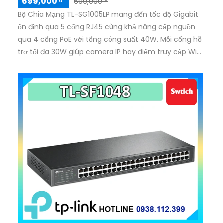
699,000 ₫
699,000 ₫
Bộ Chia Mạng TL-SG1005LP mang đến tốc độ Gigabit
ổn định qua 5 cổng RJ45 cùng khả năng cấp nguồn
qua 4 cổng PoE với tổng công suất 40W. Mỗi cổng hỗ
trợ tối đa 30W giúp camera IP hay điểm truy cập WiFi
vận hành mượt mà. Kích thước nhỏ gọn dễ bố trí, vỏ
kim loại bền chắc giúp hoạt động ổn định trong nhiều
môi trường.