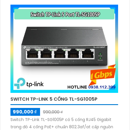
thiện với môi trường.
SWITCH TP-LINK 5 CỔNG TL-SG1005P
990,000 ₫
990,000 ₫
Switch TP-Link TL-SG1005P có 5 cổng RJ45 Gigabit
trong đó 4 cổng PoE+ chuẩn 802.3af/at cấp nguồn