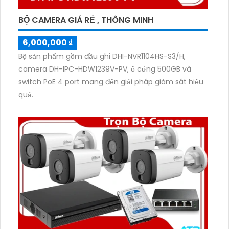
BỘ CAMERA GIÁ RẺ , THÔNG MINH
6,000,000 ₫
Bộ sản phẩm gồm đầu ghi DHI-NVR1104HS-S3/H,
camera DH-IPC-HDW1239V-PV, ổ cứng 500GB và
switch PoE 4 port mang đến giải pháp giám sát hiệu
quả.