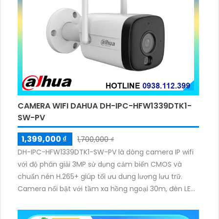
CAMERA WIFI DAHUA DH-IPC-HFW1339DTK1-
SW-PV
1,399,000 ₫
1,700,000 ₫
DH-IPC-HFW1339DTK1-SW-PV là dòng camera IP wifi
với độ phân giải 3MP sử dụng cảm biến CMOS và
chuẩn nén H.265+ giúp tối ưu dung lượng lưu trữ.
Camera nổi bật với tầm xa hồng ngoại 30m, đèn LED
trắng tích hợp tính năng phát hiện con người, cảnh
báo bằng đèn và còi hú, hỗ trợ đàm thoại hai chiều