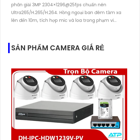
phân giải 3MP 2304×1296@25fps chuẩn nén
Ultra265/H.265/H.264. Hồng ngoại ban đêm tầm xa
lên đến 10m, tích hợp mic và loa trong phạm vi
3m.Hỗ trợ thẻ nhớ MicroSD tối đa 256GB
SẢN PHẨM CAMERA GIÁ RẺ