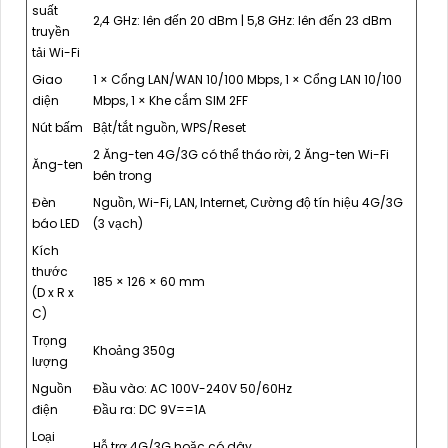
suất
2,4 GHz: lên đến 20 dBm | 5,8 GHz: lên đến 23 dBm
truyền
tải Wi-Fi
Giao
1 × Cổng LAN/WAN 10/100 Mbps, 1 × Cổng LAN 10/100
diện
Mbps, 1 × Khe cắm SIM 2FF
Nút bấm
Bật/tắt nguồn, WPS/Reset
2 Ăng-ten 4G/3G có thể tháo rời, 2 Ăng-ten Wi-Fi
Ăng-ten
bên trong
Đèn
Nguồn, Wi-Fi, LAN, Internet, Cường độ tín hiệu 4G/3G
báo LED
(3 vạch)
Kích
thước
185 × 126 × 60 mm
(D x R x
C)
Trọng
Khoảng 350g
lượng
Nguồn
Đầu vào: AC 100V-240V 50/60Hz
điện
Đầu ra: DC 9V==1A
Loại
Hỗ trợ 4G/3G hoặc có dây