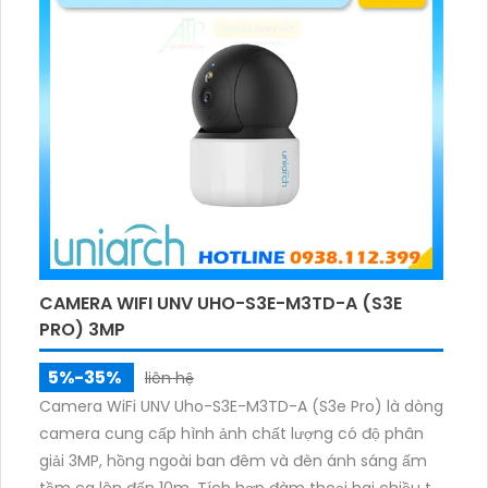
CAMERA WIFI UNV UHO-S3E-M3TD-A (S3E
PRO) 3MP
5%-35%
liên hệ
Camera WiFi UNV Uho-S3E-M3TD-A (S3e Pro) là dòng
camera cung cấp hình ảnh chất lượng có độ phân
giải 3MP, hồng ngoài ban đêm và đèn ánh sáng ấm
tầm ca lên đến 10m. Tích hợp đàm thoại hai chiều to