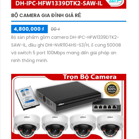
BỘ CAMERA GIA ĐÌNH GIÁ RẺ
4,800,000 ₫
00 ₫
Bộ sản phẩm gồm camera DH-IPC-HFW1339DTK2-
SAW-IL, đầu ghi DHI-NVR1104HS-S3/H, ổ cứng 500GB
và switch 5 port 100Mbps mang đến giải pháp an
ninh thông minh.