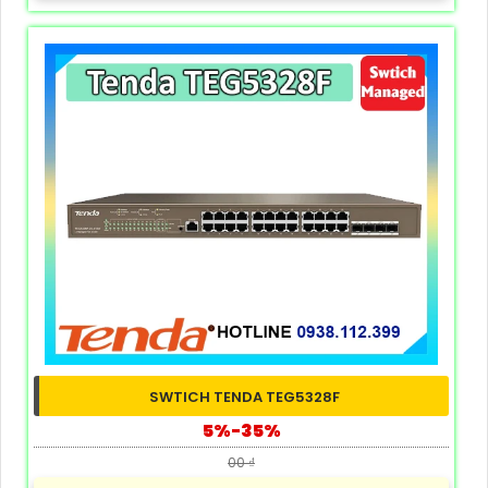
SWTICH TENDA TEG5328F
5%-35%
00 ₫