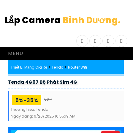
Lắp Camera
Bình Dương.
Facebook
Twitter
Instagram
Drib
MENU
Thiết Bị Mạng Giá Rẻ
Tenda
Router Wifi
Tenda 4G07 Bộ Phát Sim 4G
5%-35%
00 ₫
Thương hiệu:
Tenda
Ngày đăng:
6/20/2025 10:55:19 AM