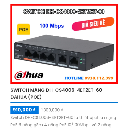
sự mạnh mẽ của nền tảng này
SWITCH MẠNG DH-CS4006-4ET2ET-60
DAHUA (POE)
910,000 ₫
1,300,000 ₫
Switch DH-CS4006-4ET2ET-60 là thiết bị chia mạng
PoE 6 cổng gồm 4 cổng PoE 10/100Mbps và 2 cổng