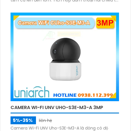
rõ ràng, hỗ trợ thẻ nhớ 512GB, có nút cảm ứng tiện lợi.
CAMERA WI-FI UNV UHO-S3E-M3-A 3MP
5%-35%
liên hệ
Camera Wi-Fi UNV Uho-S3E-M3-A là dòng có độ