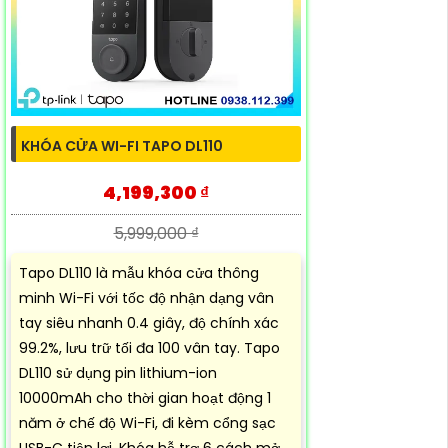
KHÓA CỬA WI-FI TAPO DL110
4,199,300 ₫
5,999,000 ₫
Tapo DL110 là mẫu khóa cửa thông
minh Wi-Fi với tốc độ nhận dạng vân
tay siêu nhanh 0.4 giây, độ chính xác
99.2%, lưu trữ tối đa 100 vân tay. Tapo
DL110 sử dụng pin lithium-ion
10000mAh cho thời gian hoạt động 1
năm ở chế độ Wi-Fi, đi kèm cổng sạc