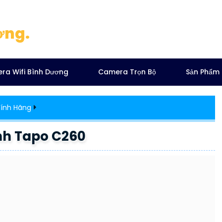
ơng.
ra Wifi Bình Dương
Camera Trọn Bộ
Sản Phẩm
ính Hãng
nh Tapo C260