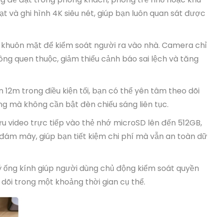
t và ghi hình 4K siêu nét, giúp bạn luôn quan sát được
 khuôn mặt để kiểm soát người ra vào nhà. Camera chỉ
ông quen thuộc, giảm thiểu cảnh báo sai lệch và tăng
 12m trong điều kiện tối, bạn có thể yên tâm theo dõi
g mà không cần bật đèn chiếu sáng liên tục.
 video trực tiếp vào thẻ nhớ microSD lên đến 512GB,
 đám mây, giúp bạn tiết kiệm chi phí mà vẫn an toàn dữ
ý ống kính giúp người dùng chủ động kiểm soát quyền
 dõi trong một khoảng thời gian cụ thể.