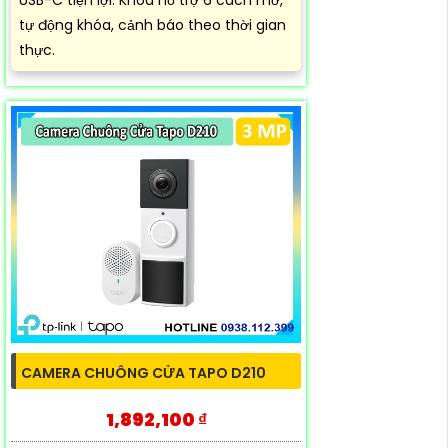
USB-C tiện lợi. Khóa hỗ trợ 6 cách mở,
tự động khóa, cảnh báo theo thời gian
thực.
CAMERA CHUÔNG CỬA TAPO D210
1,892,100 ₫