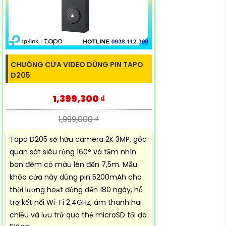
CHUÔNG CỬA VIDEO DÙNG PIN TAPO
D205
1,399,300 ₫
1,999,000 ₫
Tapo D205 sở hữu camera 2K 3MP, góc
quan sát siêu rộng 160° và tầm nhìn
ban đêm có màu lên đến 7,5m. Mẫu
khóa cửa này dùng pin 5200mAh cho
thời lượng hoạt động đến 180 ngày, hỗ
trợ kết nối Wi-Fi 2.4GHz, âm thanh hai
chiều và lưu trữ qua thẻ microSD tối đa