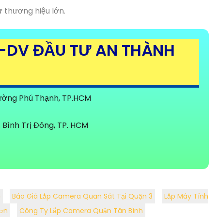
 thương hiệu lớn.
-DV ĐẦU TƯ AN THÀNH
Phường Phú Thạnh, TP.HCM
Bình Trị Đông, TP. HCM
ộ
Báo Giá Lắp Camera Quan Sát Tại Quận 3
Lắp Máy Tính
ơn
Công Ty Lắp Camera Quận Tân Bình