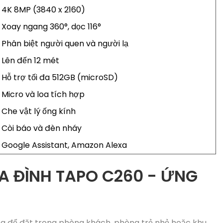
4K 8MP (3840 x 2160)
Xoay ngang 360°, dọc 116°
Phân biệt người quen và người lạ
Lên đến 12 mét
Hỗ trợ tối đa 512GB (microSD)
Micro và loa tích hợp
Che vật lý ống kính
Còi báo và đèn nháy
Google Assistant, Amazon Alexa
A ĐÌNH TAPO C260 - ỨNG
g để đặt trong phòng khách, phòng trẻ nhỏ hoặc khu