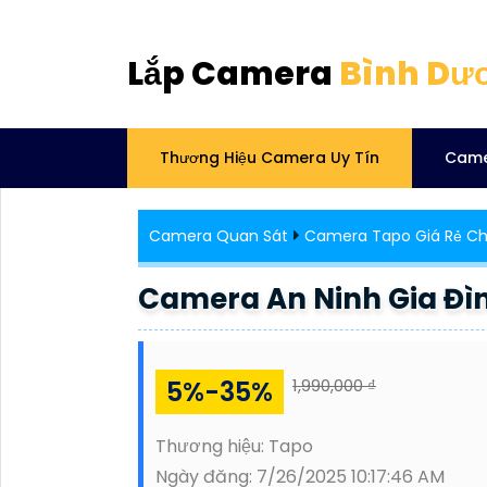
Lắp Camera
Bình Dư
Thương Hiệu Camera Uy Tín
Came
Camera Quan Sát
Camera Tapo Giá Rẻ Ch
Camera An Ninh Gia Đì
5%-35%
1,990,000 ₫
Thương hiệu:
Tapo
Ngày đăng:
7/26/2025 10:17:46 AM