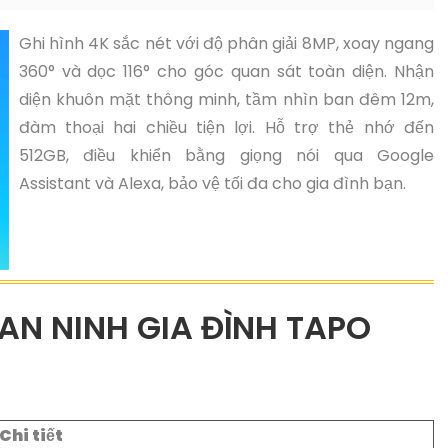
Ghi hình 4K sắc nét với độ phân giải 8MP, xoay ngang
360° và dọc 116° cho góc quan sát toàn diện. Nhận
diện khuôn mặt thông minh, tầm nhìn ban đêm 12m,
đàm thoại hai chiều tiện lợi. Hỗ trợ thẻ nhớ đến
512GB, điều khiển bằng giọng nói qua Google
Assistant và Alexa, bảo vệ tối đa cho gia đình bạn.
N NINH GIA ĐÌNH TAPO
Chi tiết