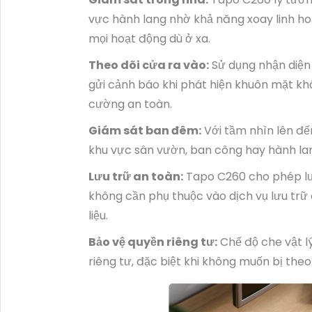
vực hành lang nhờ khả năng xoay linh hoạ
mọi hoạt động dù ở xa.
Theo dõi cửa ra vào:
Sử dụng nhận diện
gửi cảnh báo khi phát hiện khuôn mặt kh
cường an toàn.
Giám sát ban đêm:
Với tầm nhìn lên đến
khu vực sân vườn, ban công hay hành lan
Lưu trữ an toàn:
Tapo C260 cho phép lưu
không cần phụ thuộc vào dịch vụ lưu trữ
liệu.
Bảo vệ quyền riêng tư:
Chế độ che vật l
riêng tư, đặc biệt khi không muốn bị theo