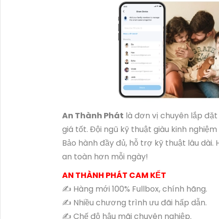
An Thành Phát
là đơn vị chuyên lắp đặ
giá tốt. Đội ngũ kỹ thuật giàu kinh nghiệm
Bảo hành đầy đủ, hỗ trợ kỹ thuật lâu dài
an toàn hơn mỗi ngày!
AN THÀNH PHÁT CAM KẾT
✍️ Hàng mới 100% Fullbox, chính hãng.
✍️ Nhiều chương trình ưu đãi hấp dẫn.
✍️ Chế độ hậu mãi chuyên nghiệp.