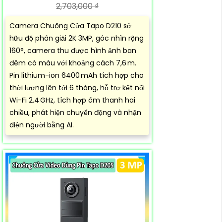
2,703,000 ₫
Camera Chuông Cửa Tapo D210 sở
hữu độ phân giải 2K 3MP, góc nhìn rộng
160°, camera thu được hình ảnh ban
đêm có màu với khoảng cách 7,6 m.
Pin lithium-ion 6400 mAh tích hợp cho
thời lượng lên tới 6 tháng, hỗ trợ kết nối
Wi-Fi 2.4 GHz, tích hợp âm thanh hai
chiều, phát hiện chuyển động và nhận
diện người bằng AI.