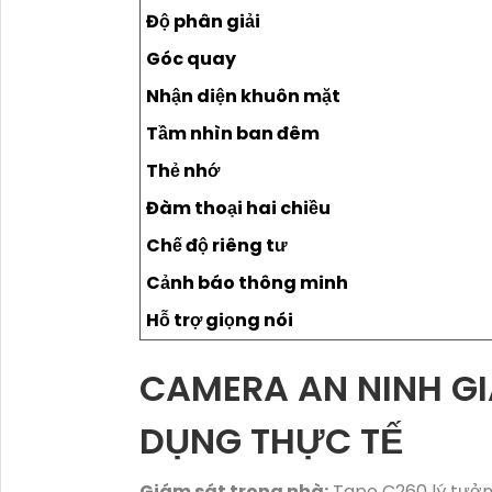
Độ phân giải
Góc quay
Nhận diện khuôn mặt
Tầm nhìn ban đêm
Thẻ nhớ
Đàm thoại hai chiều
Chế độ riêng tư
Cảnh báo thông minh
Hỗ trợ giọng nói
CAMERA AN NINH GI
DỤNG THỰC TẾ
Giám sát trong nhà:
Tapo C260 lý tưởn