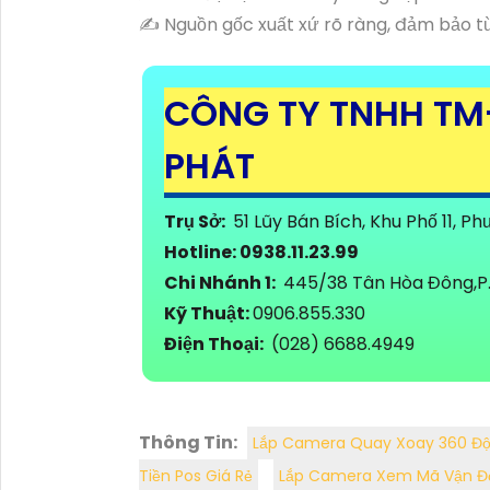
✍️ Nguồn gốc xuất xứ rõ ràng, đảm bảo từ
CÔNG TY TNHH TM
PHÁT
Trụ Sở:
51 Lũy Bán Bích, Khu Phố 11, 
Hotline: 0938.11.23.99
Chi Nhánh 1:
445/38 Tân Hòa Đông,P. 
Kỹ Thuật:
0906.855.330
Điện Thoại:
(028) 6688.4949
Thông Tin:
Lắp Camera Quay Xoay 360 Đ
Tiền Pos Giá Rẻ
Lắp Camera Xem Mã Vận Đ