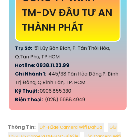
TM-DV ĐẦU TƯ AN
THÀNH PHÁT
Trụ Sở:
51 Lũy Bán Bích, P. Tân Thới Hòa,
Q.Tân Phú, TP.HCM
Hotline: 0938.11.23.99
Chi Nhánh 1:
445/38 Tân Hòa Đông,P. Bình
Trị Đông, Q.Bình Tân, TP. HCM
Kỹ Thuật:
0906.855.330
Điện Thoại:
(028) 6688.4949
Thông Tin:
Dh-H2ae Camera Wifi Dahua
Giới
Thiệu Về Camera DH-HAC-B1A21P
Lắp Camera Wifi