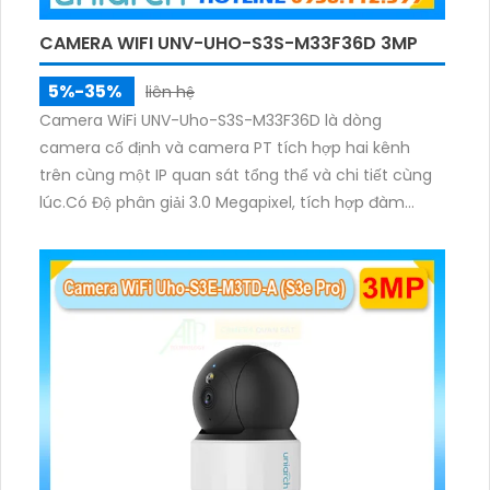
CAMERA WIFI UNV-UHO-S3S-M33F36D 3MP
5%-35%
liên hệ
Camera WiFi UNV-Uho-S3S-M33F36D là dòng
camera cố định và camera PT tích hợp hai kênh
trên cùng một IP quan sát tổng thể và chi tiết cùng
lúc.Có Độ phân giải 3.0 Megapixel, tích hợp đàm
thoại hai chiều. Hồng ngoại ban đêm và đèn ánh
sáng ấm lên đến 10m.