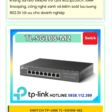
khung Jumbo 10KB,Hỗ trợ QoS 802.1p/DSCP, IGMP
Snooping, công nghệ xanh và kiểm soát lưu lượng
802.3X tối ưu cho doanh nghiệp
SWITCH TP-LINK TL-SG108-M2