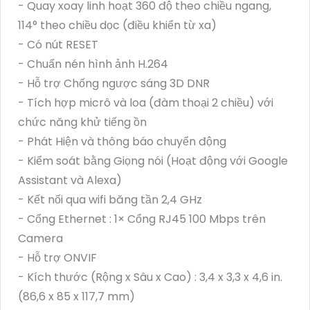
- Quay xoay linh hoạt 360 độ theo chiều ngang,
114° theo chiều dọc (điều khiển từ xa)
- Có nút RESET
- Chuẩn nén hình ảnh H.264
- Hỗ trợ Chống ngược sáng 3D DNR
- Tích hợp micrô và loa (đàm thoại 2 chiều) với
chức năng khử tiếng ồn
- Phát Hiện và thông báo chuyển động
- Kiểm soát bằng Giọng nói (Hoạt động với Google
Assistant và Alexa)
- Kết nối qua wifi băng tần 2,4 GHz
- Cổng Ethernet : 1× Cổng RJ45 100 Mbps trên
Camera
- Hỗ trợ ONVIF
- Kích thước (Rộng x Sâu x Cao) : 3,4 x 3,3 x 4,6 in.
(86,6 x 85 x 117,7 mm)