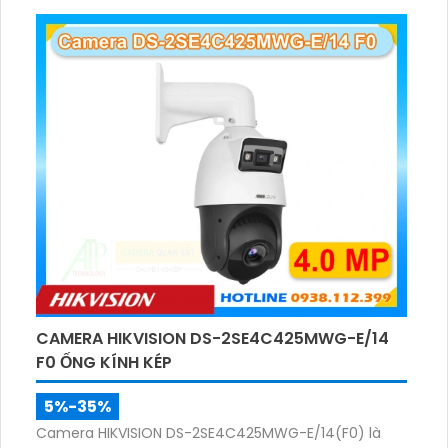
giám sát khu vực rộng cả ngày lẫn đêm.
CAMERA HIKVISION DS-2SE4C425MWG-E/14
F0 ỐNG KÍNH KÉP
5%-35%
Camera HIKVISION DS-2SE4C425MWG-E/14(F0) là