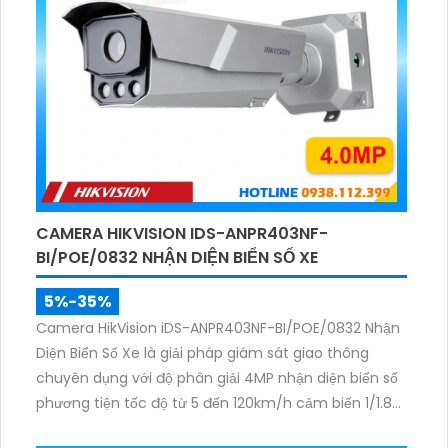
CAMERA HIKVISION IDS-ANPR403NF-
BI/POE/0832 NHẬN DIỆN BIỂN SỐ XE
5%-35%
Camera HikVision iDS-ANPR403NF-BI/POE/0832 Nhận
Diện Biển Số Xe là giải pháp giám sát giao thông
chuyên dụng với độ phân giải 4MP nhận diện biển số
phương tiện tốc độ từ 5 đến 120km/h cảm biến 1/1.8
inch WDR 140dB cùng hồng ngoại 60m mang lại hình