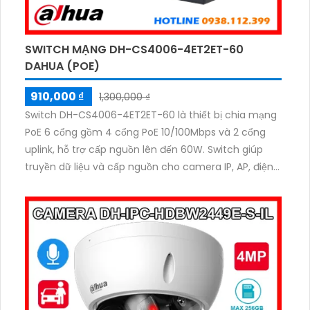
SWITCH MẠNG DH-CS4006-4ET2ET-60
DAHUA (POE)
910,000 ₫
1,300,000 ₫
Switch DH-CS4006-4ET2ET-60 là thiết bị chia mạng
PoE 6 cổng gồm 4 cổng PoE 10/100Mbps và 2 cổng
uplink, hỗ trợ cấp nguồn lên đến 60W. Switch giúp
truyền dữ liệu và cấp nguồn cho camera IP, AP, điện
thoại IP một cách ổn định. Với thiết kế bền bỉ, switch
phù hợp cho hệ thống giám sát an ninh và mạng
doanh nghiệp nhỏ.