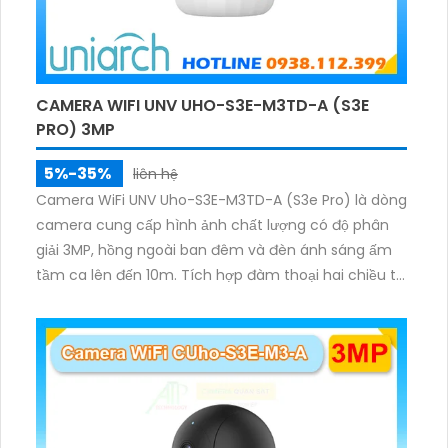
CAMERA WIFI UNV UHO-S3E-M3TD-A (S3E
PRO) 3MP
5%-35%
liên hệ
Camera WiFi UNV Uho-S3E-M3TD-A (S3e Pro) là dòng
camera cung cấp hình ảnh chất lượng có độ phân
giải 3MP, hồng ngoài ban đêm và đèn ánh sáng ấm
tầm ca lên đến 10m. Tích hợp đàm thoại hai chiều to
rõ ràng, hỗ trợ thẻ nhớ 512GB, có nút cảm ứng tiện lợi.