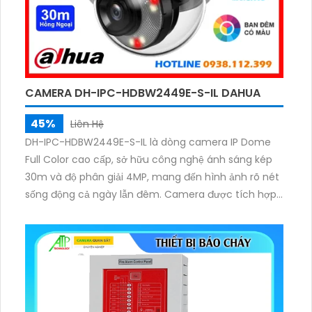
CAMERA DH-IPC-HDBW2449E-S-IL DAHUA
45%
Liên Hệ
DH-IPC-HDBW2449E-S-IL là dòng camera IP Dome
Full Color cao cấp, sở hữu công nghệ ánh sáng kép
30m và độ phân giải 4MP, mang đến hình ảnh rõ nét
sống động cả ngày lẫn đêm. Camera được tích hợp
micro ghi âm cùng tính năng nhận diện người và
phương tiện, giúp giám sát an ninh hiệu quả. Ngoài
ra, camera hỗ trợ khe cắm thẻ nhớ lên đến 256GB,
đáp ứng nhu cầu lưu trữ dữ liệu dài hạn.