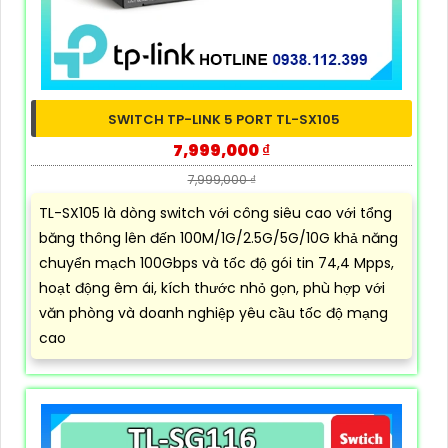
SWITCH TP-LINK 5 PORT TL-SX105
7,999,000 ₫
7,999,000 ₫
TL-SX105 là dòng switch với công siêu cao với tổng
băng thông lên đến 100M/1G/2.5G/5G/10G khả năng
chuyển mạch 100Gbps và tốc độ gói tin 74,4 Mpps,
hoạt động êm ái, kích thước nhỏ gọn, phù hợp với
văn phòng và doanh nghiệp yêu cầu tốc độ mạng
cao