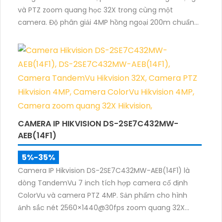
và PTZ zoom quang học 32X trong cùng một
camera. Độ phân giải 4MP hồng ngoại 200m chuẩn
nén H.265+ cùng khả năng quan sát màu ban đêm
giúp giám sát khu vực rộng với hình ảnh rõ nét cả
ngày và đêm.
CAMERA IP HIKVISION DS-2SE7C432MW-
AEB(14F1)
5%-35%
Camera IP Hikvision DS-2SE7C432MW-AEB(14F1) là
dòng TandemVu 7 inch tích hợp camera cố định
ColorVu và camera PTZ 4MP. Sản phẩm cho hình
ảnh sắc nét 2560×1440@30fps zoom quang 32X
hồng ngoại 200m, hỗ trợ đèn trắng 30m, phù hợp