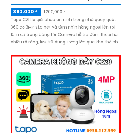
850,000 ₫
1,200,000 ₫
Tapo C211 là giải pháp an ninh trong nhà quay quét
360 độ 3MP sắc nét và tầm nhìn hồng ngoại lên tới
10m cả trong bóng tối. Camera hỗ trợ đàm thoại hai
chiều rõ ràng, lưu trữ dung lượng lớn qua khe thẻ nhớ
512GB và tự động phát hiện chuyển động bất thường.
Mỗi khi có sự kiện xảy ra, camera lập tức gửi thông
báo đến điện thoại, giúp bạn chủ động bảo vệ tổ ấm
mọi lúc, mọi nơi.