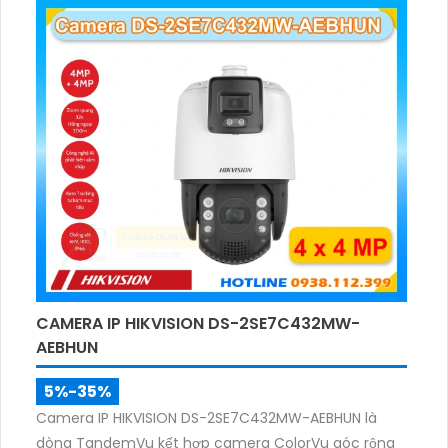
ảnh rõ nét.
CAMERA IP HIKVISION DS-2SE7C432MW-
AEBHUN
5%-35%
Camera IP HIKVISION DS-2SE7C432MW-AEBHUN là
dòng TandemVu kết hợp camera ColorVu góc rộng