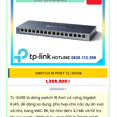
SWITCH 16 PORT TL-SG116
1,399,000 ₫
1,399,000 ₫
TL-SG116 là dòng switch 16 Port có cổng Gigabit
RJ45, dễ dàng sử dụng, phù hợp cho các dự án vừa
và nhỏ, bảng MAC 8K, bộ nhớ đệm 4,1 Mb và hỗ trợ