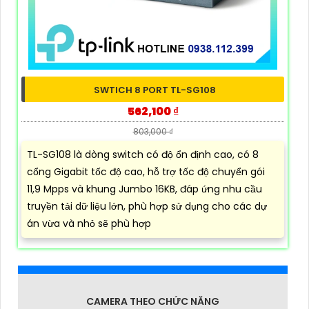
SWTICH 8 PORT TL-SG108
562,100 ₫
803,000 ₫
TL-SG108 là dòng switch có độ ổn định cao, có 8
cổng Gigabit tốc độ cao, hỗ trợ tốc độ chuyển gói
11,9 Mpps và khung Jumbo 16KB, đáp ứng nhu cầu
truyền tải dữ liệu lớn, phù hợp sử dụng cho các dự
án vừa và nhỏ sẽ phù hợp
CAMERA THEO CHỨC NĂNG