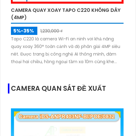
CAMERA QUAY XOAY TAPO C220 KHÔNG DÂY
(4MP)
5%-35%
1,230,000 ₫
Tapo C220 là camera Wi-Fi an ninh với khả năng
quay xoay 360° toàn cảnh và độ phân giải 4MP siêu
nét. Được trang bị công nghệ AI thông minh, đàm
thoại hai chiều, hồng ngoại tầm xa 10m cùng khe
cắm thẻ nhớ lên tới 512GB, ghi lại mọi khoảnh khắc
quan trọng cả ngày lẫn đêm. Hệ thống còi hú và đèn
nháy cảnh báo mạnh mẽ giúp bạn chủ động ngăn
CAMERA QUAN SÁT ĐỀ XUẤT
chặn những mối nguy bảo vệ an ninh hiệu quả.