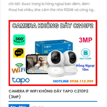
chi tiết. Được trang bị hồng ngoại ban đêm, đàm
thoại hai chiều, khe cắm thẻ nhớ 512GB và công nghệ
phát hiện chuyển động thông minh luôn sẵn sàng
bảo vệ ngôi nhà bạn 24/7. Dù sở hữu nhiều tính năng
cao cấp, camera Tapo C210 vẫn có mức giá cực kỳ
dễ tiếp cận lý tưởng cho mọi gia đình.
CAMERA IP WIFI KHÔNG DÂY TAPO C210P2
(3MP)