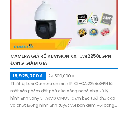
CAMERA GIÁ RẺ KBVISION KX-CAI2258EGPN
ĐANG GIẢM GIÁ
15,925,000 ₫
24,500,000 ₫
Thiết bị Loại Camera an ninh IP KX-CAi2258eGPN là
một sản phẩm đột phá của công nghệ chip xử lý
hình ảnh Sony STARVIS CMOS, đảm bảo tuổi thọ cao
và chất lượng hình ảnh tuyệt vời ban đêm với công
nghệ Hồng Ngoại lên đến 100m. Camera này được
thiết kế đặc biệt cho các công trình lớn, mang đến
hình ảnh rõ nét cả ngày và đêm với độ phân giải 2.0