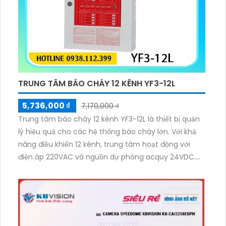
TRUNG TÂM BÁO CHÁY 12 KÊNH YF3-12L
5,736,000 ₫
7,170,000 ₫
Trung tâm báo cháy 12 kênh YF3-12L là thiết bị quản
lý hiệu quả cho các hệ thống báo cháy lớn. Với khả
năng điều khiển 12 kênh, trung tâm hoạt động với
điện áp 220VAC và nguồn dự phòng acquy 24VDC.
Thiết bị hỗ trợ tính năng cô lập zone, kết nối với hiển
thị phụ, giúp giám sát và xử lý sự cố nhanh chóng.