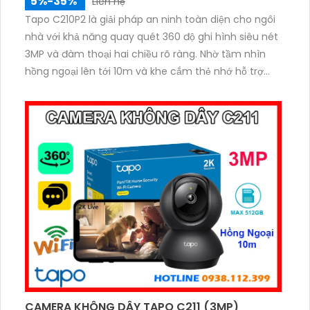
5%-35%
Liên hệ
Tapo C210P2 là giải pháp an ninh toàn diện cho ngôi
nhà với khả năng quay quét 360 độ ghi hình siêu nét
3MP và đàm thoại hai chiều rõ ràng. Nhờ tầm nhìn
hồng ngoại lên tới 10m và khe cắm thẻ nhớ hỗ trợ
đến 512GB, bạn có thể yên tâm giám sát cả ngày lẫn
đêm. Công nghệ phát hiện chuyển động thông minh
giúp gửi cảnh báo tức thì đến điện thoại, đảm bảo
bạn luôn chủ động trong mọi tình huống.
CAMERA KHÔNG DÂY TAPO C211 (3MP)