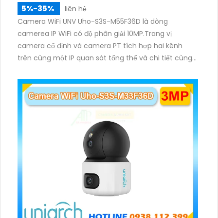
5%-35%
liên hệ
Camera WiFi UNV Uho-S3S-M55F36D là dòng
camerea IP WiFi có độ phân giải 10MP.Trang vị
camera cố định và camera PT tích hợp hai kênh
trên cùng một IP quan sát tổng thể và chi tiết cùng
lúc, hỗ trợ đàm thoại hai chiều cảnh báo âm thanh
ánh sáng. Kết hợp hồng ngoại và đèn ấm cho hình
ảnh có màu trong nhiều điều kiện khác nhau trong
phạm vi 3m.