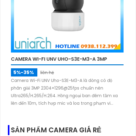
CAMERA WI-FI UNV UHO-S3E-M3-A 3MP
5%-35%
liên hệ
Camera Wi-Fi UNV Uho-S3E-M3-A là dòng có độ
phân giải 3MP 2304×1296@25fps chuẩn nén
Ultra265/H.265/H.264. Hồng ngoại ban đêm tầm xa
lên đến 10m, tích hợp mic và loa trong phạm vi
3m.Hỗ trợ thẻ nhớ MicroSD tối đa 256GB
SẢN PHẨM CAMERA GIÁ RẺ