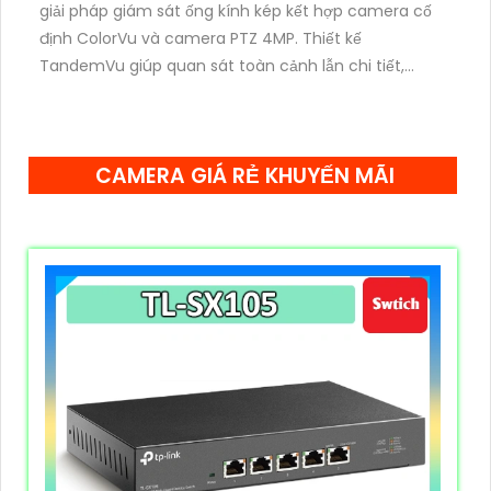
giải pháp giám sát ống kính kép kết hợp camera cố
định ColorVu và camera PTZ 4MP. Thiết kế
TandemVu giúp quan sát toàn cảnh lẫn chi tiết,
zoom quang 25X, hồng ngoại 100m cùng hình ảnh
màu sắc rõ nét cả ngày lẫn đêm.
CAMERA GIÁ RẺ KHUYẾN MÃI