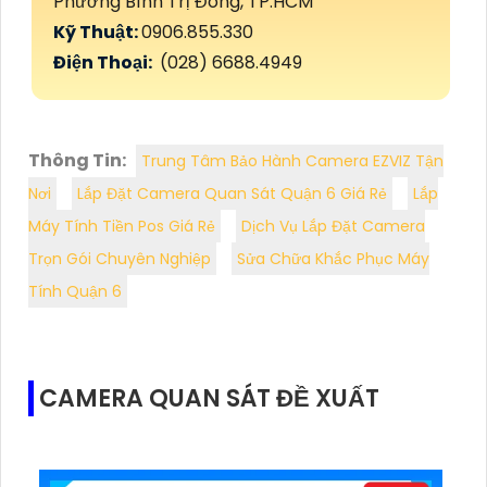
Phường Bình Trị Đông, TP.HCM
Kỹ Thuật:
0906.855.330
Điện Thoại:
(028) 6688.4949
Thông Tin:
Trung Tâm Bảo Hành Camera EZVIZ Tận
Nơi
Lắp Đặt Camera Quan Sát Quận 6 Giá Rẻ
Lắp
Máy Tính Tiền Pos Giá Rẻ
Dịch Vụ Lắp Đặt Camera
Trọn Gói Chuyên Nghiệp
Sửa Chữa Khắc Phục Máy
Tính Quận 6
CAMERA QUAN SÁT ĐỀ XUẤT