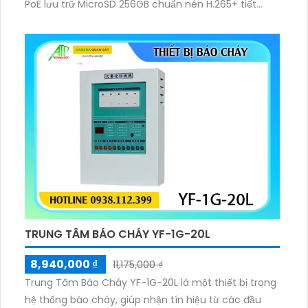
PoE lưu trữ MicroSD 256GB chuẩn nén H.265+ tiết
kiệm băng thông nhận, diện người phương tiện xâm
nhập hành vi bất thường quản lý qua VIGI App VIGI
Manager trình duyệt web giám sát sắc nét bền bỉ.
TRUNG TÂM BÁO CHÁY YF-1G-20L
8,940,000 ₫
11,175,000 ₫
Trung Tâm Báo Cháy YF-1G-20L là một thiết bị trong
hệ thống báo cháy, giúp nhận tín hiệu từ các đầu