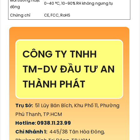
Môi trường hoạt
0–40 °C, 10–90% RH không ngưng tụ
động
Chứng chỉ
CE, FCC, RoHS
CÔNG TY TNHH
TM-DV ĐẦU TƯ AN
THÀNH PHÁT
Trụ Sở:
51 Lũy Bán Bích, Khu Phố 11, Phường
Phú Thạnh, TP.HCM
Hotline: 0938.11.23.99
Chi Nhánh 1:
445/38 Tân Hòa Đông,