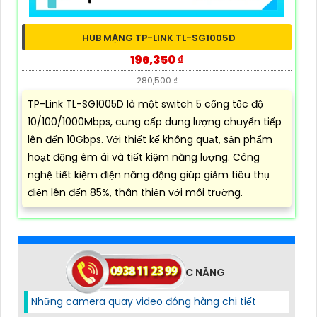
HUB MẠNG TP-LINK TL-SG1005D
196,350 ₫
280,500 ₫
TP-Link TL-SG1005D là một switch 5 cổng tốc độ
10/100/1000Mbps, cung cấp dung lượng chuyển tiếp
lên đến 10Gbps. Với thiết kế không quạt, sản phẩm
hoạt động êm ái và tiết kiệm năng lượng. Công
nghệ tiết kiệm điện năng động giúp giảm tiêu thụ
điện lên đến 85%, thân thiện với môi trường.
CAMERA THEO CHỨC NĂNG
Những camera quay video đóng hàng chi tiết