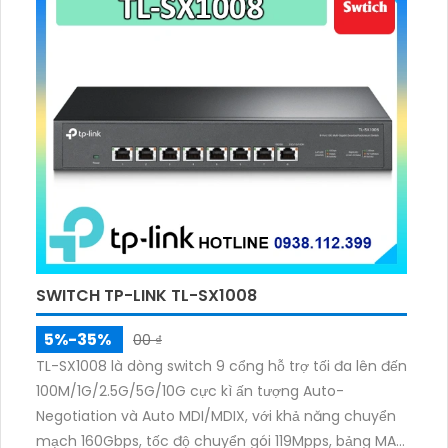
SWITCH TP-LINK TL-SX1008
5%-35%
00 ₫
TL-SX1008 là dòng switch 9 cổng hỗ trợ tối đa lên đến
100M/1G/2.5G/5G/10G cực kì ấn tượng Auto-
Negotiation và Auto MDI/MDIX, với khả năng chuyển
mạch 160Gbps, tốc độ chuyển gói 119Mpps, bảng MAC