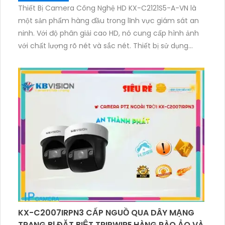
Thiết Bị Camera Công Nghệ HD KX-C2121S5-A-VN là
một sản phẩm hàng đầu trong lĩnh vực giám sát an
ninh. Với độ phân giải cao HD, nó cung cấp hình ảnh
với chất lượng rõ nét và sắc nét. Thiết bị sử dụng
công nghệ tiên tiến, cho phép ghi hình liên tục hoặc
theo lịch trình. Ngoài ra, nó có khả năng ghi âm và
xem từ xa qua ứng dụng điện thoại di động. Thiết bị
cũng được trang bị các tính năng bổ sung như phát
hiện chuyển động và cảnh báo qua email hoặc ứng
dụng điện thoại. Với thiết kế nhỏ gọn, dễ dàng lắp đặt
và thích ứng với mọi môi trường, thiết bị camera này
là lựa chọn lý tưởng cho việc giám sát an ninh chất
lượng cao.
KX-C2007IRPN3 CẤP NGUỒ QUA DÂY MẠNG
TRANG BỊ ĐẶT BIỆT TRIPWIRE HÀNG RÀO ẢO VÀ