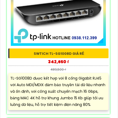
SWTICH TL-SG1008D GIÁ RẺ
342,650 ₫
489,500 ₫
TL-SG1008D được kết hợp với 8 cổng Gigabit RJ45
với Auto MDI/MDIX đảm bảo truyền tải dữ liệu nhanh
và ổn định, với công suất chuyển mạch 16 Gbps,
bảng MAC 4K hỗ trợ khung Jumbo 15 Kb giúp tôi ưu
luồng dữ liệu, hỗ trợ tiết kiệm điện năng 80%