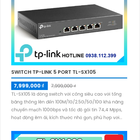
SWITCH TP-LINK 5 PORT TL-SX105
7,999,000 ₫
7,999,000 ₫
TL-SX105 là dòng switch với công siêu cao với tổng
băng thông lên đến 100M/1G/2.5G/5G/10G khả năng
chuyển mạch 100Gbps và tốc độ gói tin 74,4 Mpps,
hoạt động êm ái, kích thước nhỏ gọn, phù hợp với
văn phòng và doanh nghiệp yêu cầu tốc độ mạng
cao