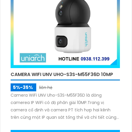
CAMERA WIFI UNV UHO-S3S-M55F36D 10MP
5%-35%
liên hệ
Camera WiFi UNV Uho-S3S-M55F36D là dòng
camerea IP WiFi có độ phân giải 10MP.Trang vị
camera cố định và camera PT tích hợp hai kênh
trên cùng một IP quan sát tổng thể và chi tiết cùng
lúc, hỗ trợ đàm thoại hai chiều cảnh báo âm thanh
ánh sáng. Kết hợp hồng ngoại và đèn ấm cho hình