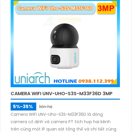
ảnh có màu trong nhiều điều kiện khác nhau trong
phạm vi 3m.
CAMERA WIFI UNV-UHO-S3S-M33F36D 3MP
5%-35%
liên hệ
Camera WiFi UNV-Uho-S3S-M33F36D là dòng
camera cố định và camera PT tích hợp hai kênh
trên cùng một IP quan sát tổng thể và chi tiết cùng