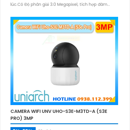
lúc.Có Độ phân giải 3.0 Megapixel, tích hợp đàm
thoại hai chiều. Hồng ngoại ban đêm và đèn ánh
sáng ấm lên đến 10m.
CAMERA WIFI UNV UHO-S3E-M3TD-A (S3E
PRO) 3MP