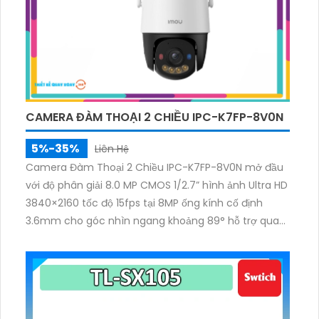
CAMERA ĐÀM THOẠI 2 CHIỀU IPC-K7FP-8V0N
5%-35%
Liên Hệ
Camera Đàm Thoại 2 Chiều IPC-K7FP-8V0N mở đầu
với độ phân giải 8.0 MP CMOS 1/2.7” hình ảnh Ultra HD
3840×2160 tốc độ 15fps tại 8MP ống kính cố định
3.6mm cho góc nhìn ngang khoảng 89° hỗ trợ quay
quét ngang 0-355° dọc 0-90° ban đêm có 4 chế độ
sáng bao gồm Full Color hồng ngoại tầm chiếu sáng
lên tới 30 mét.