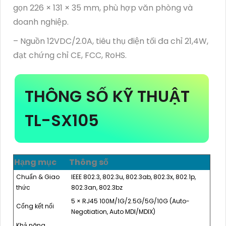
gọn 226 × 131 × 35 mm, phù hợp văn phòng và
doanh nghiệp.
– Nguồn 12VDC/2.0A, tiêu thụ điện tối đa chỉ 21,4W,
đạt chứng chỉ CE, FCC, RoHS.
THÔNG SỐ KỸ THUẬT
TL-SX105
Hạng mục
Thông số
Chuẩn & Giao
IEEE 802.3, 802.3u, 802.3ab, 802.3x, 802.1p,
thức
802.3an, 802.3bz
5 × RJ45 100M/1G/2.5G/5G/10G (Auto-
Cổng kết nối
Negotiation, Auto MDI/MDIX)
Khả năng