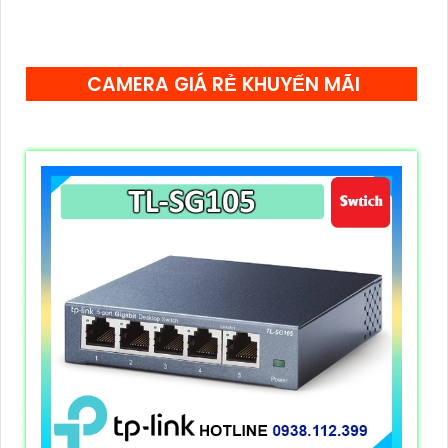
giúp xử lý lưu lượng hiệu quả. Sử dụng nguồn
9VDC/0.6A tiết kiệm năng lượng đến 75% đảm bảo
hoạt động ổn định cho môi trường văn phòng vừa và
CAMERA GIÁ RẺ KHUYẾN MÃI
nhỏ.