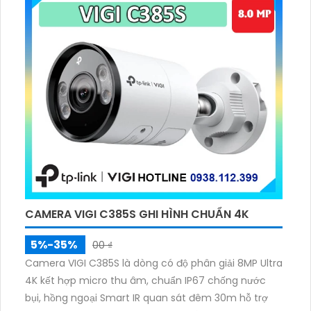
CAMERA VIGI C385S GHI HÌNH CHUẨN 4K
5%-35%
00 ₫
Camera VIGI C385S là dòng có độ phân giải 8MP Ultra
4K kết hợp micro thu âm, chuẩn IP67 chống nước
bụi, hồng ngoại Smart IR quan sát đêm 30m hỗ trợ