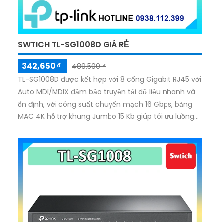
SWTICH TL-SG1008D GIÁ RẺ
342,650 ₫
489,500 ₫
TL-SG1008D được kết hợp với 8 cổng Gigabit RJ45 với
Auto MDI/MDIX đảm bảo truyền tải dữ liệu nhanh và
ổn định, với công suất chuyển mạch 16 Gbps, bảng
MAC 4K hỗ trợ khung Jumbo 15 Kb giúp tôi ưu luồng
dữ liệu, hỗ trợ tiết kiệm điện năng 80%