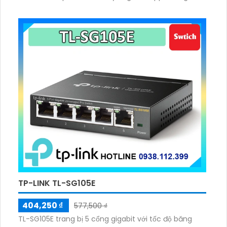
32K cùng Jumbo Frame 10Kb, tiêu thụ tối đa 31.2W
TP-LINK TL-SG105E
404,250 ₫
577,500 ₫
TL-SG105E trang bị 5 cổng gigabit với tốc độ băng