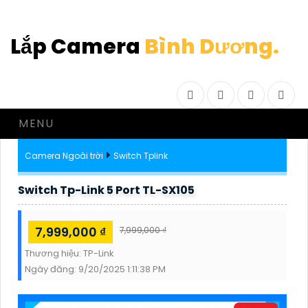
Lắp Camera
Bình Dương.
Facebook
Twitter
Instagram
Drib
MENU
Camera Ngoài trời
Switch Tplink
Switch Tp-Link 5 Port TL-SX105
7,999,000 ₫
7,999,000 ₫
Thương hiệu:
TP-Link
Ngày đăng:
9/20/2025 1:11:38 PM