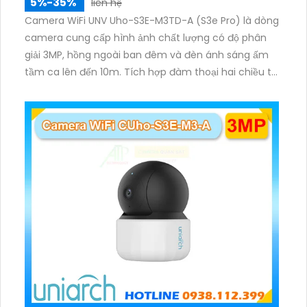
5%-35%
liên hệ
Camera WiFi UNV Uho-S3E-M3TD-A (S3e Pro) là dòng
camera cung cấp hình ảnh chất lượng có độ phân
giải 3MP, hồng ngoài ban đêm và đèn ánh sáng ấm
tầm ca lên đến 10m. Tích hợp đàm thoại hai chiều to
rõ ràng, hỗ trợ thẻ nhớ 512GB, có nút cảm ứng tiện lợi.