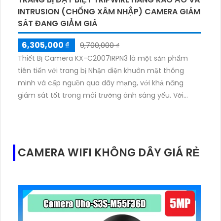
INTRUSION (CHỐNG XÂM NHẬP) CAMERA GIÁM
SÁT ĐANG GIẢM GIÁ
6,305,000 ₫
9,700,000 ₫
Thiết Bị Camera KX-C2007IRPN3 là một sản phẩm
tiên tiến với trang bị Nhận diện khuôn mặt thông
minh và cấp nguồn qua dây mạng, với khả năng
giám sát tốt trong môi trường ánh sáng yếu. Với
chức năng Hồng Ngoại Smart IR, camera này cho
phép xem ban đêm và giám sát trong bán kính lên
đến 50m. Thiết kế Dome kim loại mỹ thuật cùng với
chức năng PTZ và zoom quang giám sát linh hoạt.
CAMERA WIFI KHÔNG DÂY GIÁ RẺ
Được tích hợp công nghệ AI và hỗ trợ lưu trữ dữ liệu
trên thẻ nhớ, camera này đáp ứng nhu cầu giám sát
chuyên nghiệp. Với công nghệ nén hình H.265+,
camera này tiết kiệm chi phí mà vẫn đảm bảo chất
lượng video cao.