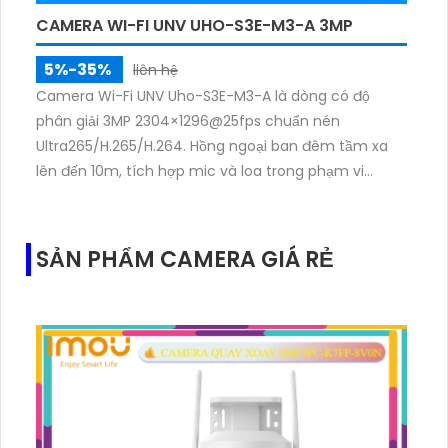
CAMERA WI-FI UNV UHO-S3E-M3-A 3MP
5%-35%
liên hệ
Camera Wi-Fi UNV Uho-S3E-M3-A là dòng có độ
phân giải 3MP 2304×1296@25fps chuẩn nén
Ultra265/H.265/H.264. Hồng ngoại ban đêm tầm xa
lên đến 10m, tích hợp mic và loa trong phạm vi
3m.Hỗ trợ thẻ nhớ MicroSD tối đa 256GB
SẢN PHẨM CAMERA GIÁ RẺ