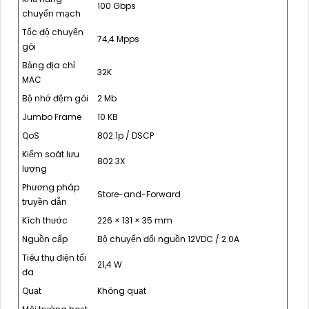
100 Gbps
chuyển mạch
Tốc độ chuyển
74,4 Mpps
gói
Bảng địa chỉ
32K
MAC
Bộ nhớ đệm gói
2 Mb
Jumbo Frame
10 KB
QoS
802.1p / DSCP
Kiểm soát lưu
802.3X
lượng
Phương pháp
Store-and-Forward
truyền dẫn
Kích thước
226 × 131 × 35 mm
Nguồn cấp
Bộ chuyển đổi nguồn 12VDC / 2.0A
Tiêu thụ điện tối
21,4 W
đa
Quạt
Không quạt