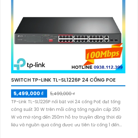
SWITCH TP-LINK TL-SL1226P 24 CỔNG POE
5,499,000 ₫
5,499,000 ₫
TP-Link TL-SL1226P nổi bật với 24 cổng PoE đạt tổng
công suất 30 W trên mỗi cổng tổng nguồn cấp 250
W và mở rộng đến 250m hỗ trợ truyền đồng thời dữ
liệu và nguồn qua cổng được ưu tiên từ cổng 1 đến
cổng 8 để đảm bảo độ ổn định và hiệu suất cao.