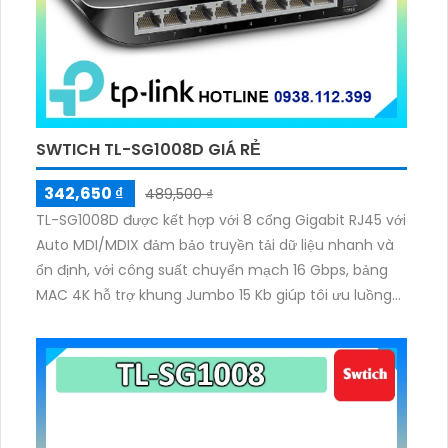
SWTICH TL-SG1008D GIÁ RẺ
342,650 ₫
489,500 ₫
TL-SG1008D được kết hợp với 8 cổng Gigabit RJ45 với
Auto MDI/MDIX đảm bảo truyền tải dữ liệu nhanh và
ổn định, với công suất chuyển mạch 16 Gbps, bảng
MAC 4K hỗ trợ khung Jumbo 15 Kb giúp tôi ưu luồng
dữ liệu, hỗ trợ tiết kiệm điện năng 80%