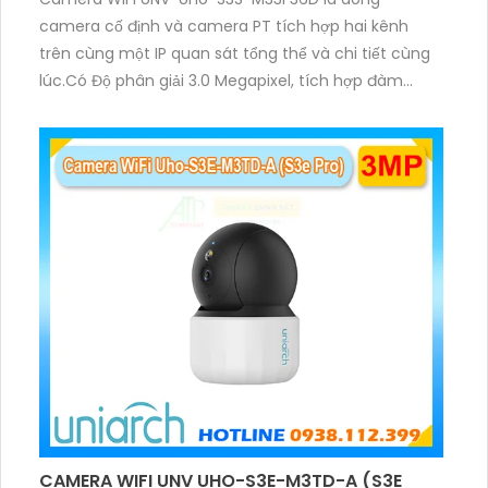
camera cố định và camera PT tích hợp hai kênh
trên cùng một IP quan sát tổng thể và chi tiết cùng
lúc.Có Độ phân giải 3.0 Megapixel, tích hợp đàm
thoại hai chiều. Hồng ngoại ban đêm và đèn ánh
sáng ấm lên đến 10m.
CAMERA WIFI UNV UHO-S3E-M3TD-A (S3E