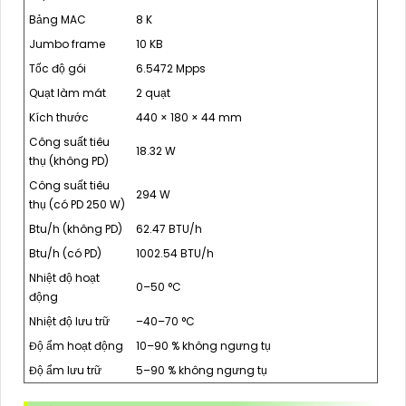
Bảng MAC
8 K
Jumbo frame
10 KB
Tốc độ gói
6.5472 Mpps
Quạt làm mát
2 quạt
Kích thước
440 × 180 × 44 mm
Công suất tiêu
18.32 W
thụ (không PD)
Công suất tiêu
294 W
thụ (có PD 250 W)
Btu/h (không PD)
62.47 BTU/h
Btu/h (có PD)
1002.54 BTU/h
Nhiệt độ hoạt
0–50 °C
động
Nhiệt độ lưu trữ
–40–70 °C
Độ ẩm hoạt động
10–90 % không ngưng tụ
Độ ẩm lưu trữ
5–90 % không ngưng tụ