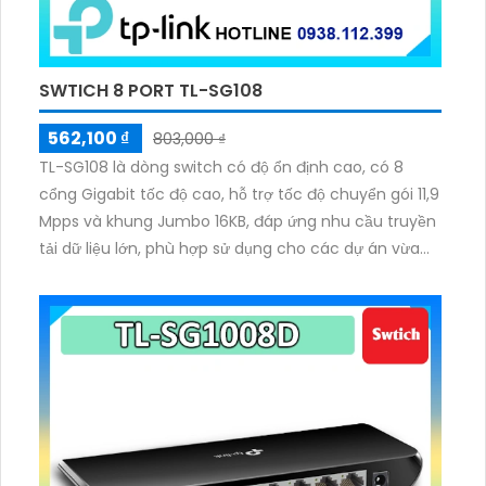
SWTICH 8 PORT TL-SG108
562,100 ₫
803,000 ₫
TL-SG108 là dòng switch có độ ổn định cao, có 8
cổng Gigabit tốc độ cao, hỗ trợ tốc độ chuyển gói 11,9
Mpps và khung Jumbo 16KB, đáp ứng nhu cầu truyền
tải dữ liệu lớn, phù hợp sử dụng cho các dự án vừa
và nhỏ sẽ phù hợp