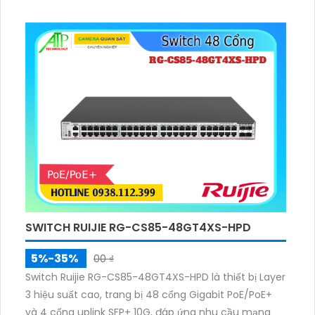
trang bị bảng MAC 128K, hỗ trợ chống sét 6 kV, quản
lý linh hoạt qua Console, MGMT và USB 3.0, cùng
nguồn hot-swappable 150 W.
SWITCH RUIJIE RG-CS85-48GT4XS-HPD
5%-35%
00 ₫
Switch Ruijie RG-CS85-48GT4XS-HPD là thiết bị Layer
3 hiệu suất cao, trang bị 48 cổng Gigabit PoE/PoE+
và 4 cổng uplink SFP+ 10G, đáp ứng nhu cầu mạng