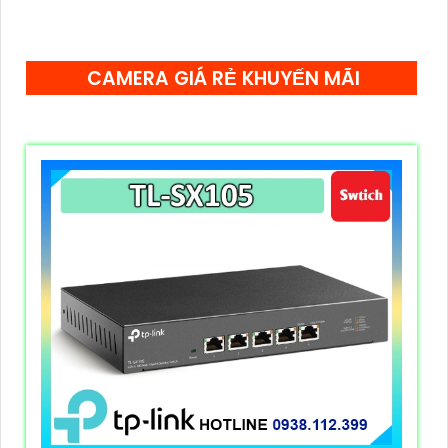
tiết kiệm điện năng động giúp giảm tiêu thụ điện lên
đến 85%, thân thiện với môi trường.
CAMERA GIÁ RẺ KHUYẾN MÃI