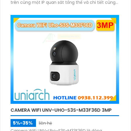
trên cùng một IP quan sát tổng thể và chi tiết cùng
lúc, hỗ trợ đàm thoại hai chiều cảnh báo âm thanh
ánh sáng. Kết hợp hồng ngoại và đèn ấm cho hình
ảnh có màu trong nhiều điều kiện khác nhau trong
phạm vi 3m.
CAMERA WIFI UNV-UHO-S3S-M33F36D 3MP
5%-35%
liên hệ
Camera WiFi UNV-Uho-S3S-M33F36D là dòng