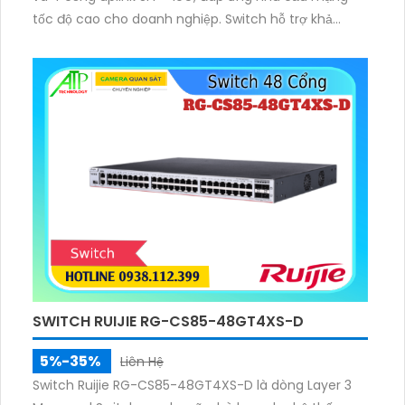
tốc độ cao cho doanh nghiệp. Switch hỗ trợ khả
năng chuyển mạch 176 Gbps, tốc độ xử lý 130.95
Mpps, bảng MAC 32K, bộ nhớ đệm 24 MB và công
suất PoE tối đa 740W, dễ dàng cấp nguồn cho
camera IP, VoIP, Access Point.
SWITCH RUIJIE RG-CS85-48GT4XS-D
5%-35%
Liên Hệ
Switch Ruijie RG-CS85-48GT4XS-D là dòng Layer 3