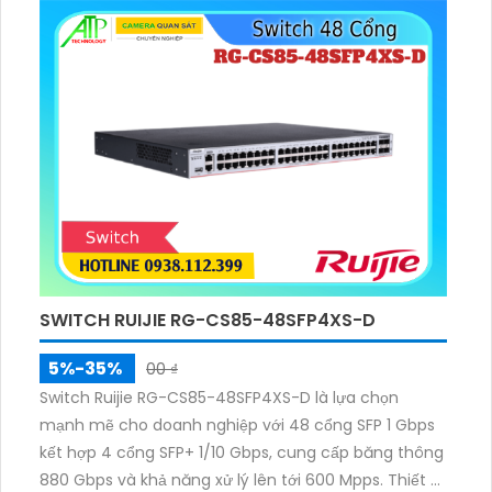
SWITCH RUIJIE RG-CS85-48SFP4XS-D
5%-35%
00 ₫
Switch Ruijie RG-CS85-48SFP4XS-D là lựa chọn
mạnh mẽ cho doanh nghiệp với 48 cổng SFP 1 Gbps
kết hợp 4 cổng SFP+ 1/10 Gbps, cung cấp băng thông
880 Gbps và khả năng xử lý lên tới 600 Mpps. Thiết bị