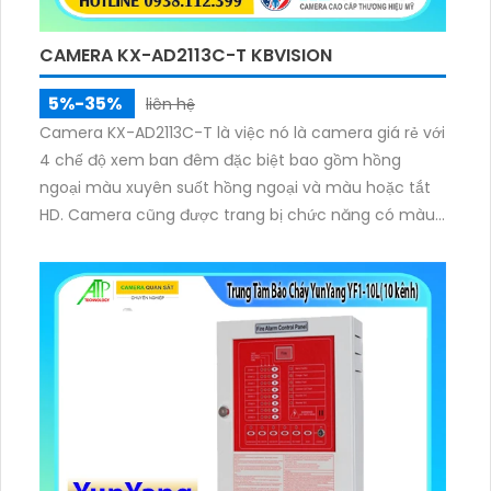
CAMERA KX-AD2113C-T KBVISION
5%-35%
liên hệ
Camera KX-AD2113C-T là việc nó là camera giá rẻ với
4 chế độ xem ban đêm đặc biệt bao gồm hồng
ngoại màu xuyên suốt hồng ngoại và màu hoặc tắt
HD. Camera cũng được trang bị chức năng có màu
ban đêm và chống ngược sáng DWDR giúp thấy rõ
hơn trong môi trường ánh sáng ngược.