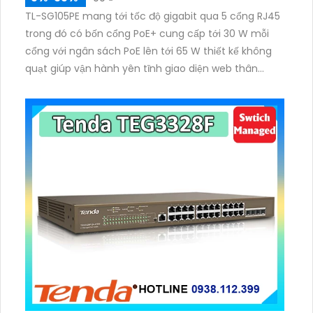
TL-SG105PE mang tới tốc độ gigabit qua 5 cổng RJ45
trong đó có bốn cổng PoE+ cung cấp tới 30 W mỗi
cổng với ngân sách PoE lên tới 65 W thiết kế không
quạt giúp vận hành yên tĩnh giao diện web thân
thiện cùng tiện ích Easy Smart hỗ trợ VLAN QoS và tự
phục hồi PoE để hoạt động ổn định.