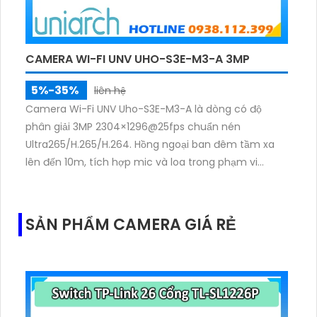
CAMERA WI-FI UNV UHO-S3E-M3-A 3MP
5%-35%
liên hệ
Camera Wi-Fi UNV Uho-S3E-M3-A là dòng có độ
phân giải 3MP 2304×1296@25fps chuẩn nén
Ultra265/H.265/H.264. Hồng ngoại ban đêm tầm xa
lên đến 10m, tích hợp mic và loa trong phạm vi
3m.Hỗ trợ thẻ nhớ MicroSD tối đa 256GB
SẢN PHẨM CAMERA GIÁ RẺ