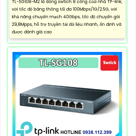
TL-SG108-M2 là dòng swtich 8 cổng của nhà TP-link,
với tốc độ băng thông tối đa 100Mbps/1G/2.5G, với
khả năng chuyển mạch 40Gbps, tốc độ chuyển gói
29,8Mpps, hỗ trợ truyền tải dữ liệu nhanh, ổn định và
được đánh giá cao