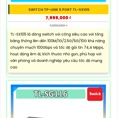
SWITCH TP-LINK 5 PORT TL-SX105
7,999,000 ₫
7,999,000 ₫
TL-SX105 là dòng switch với công siêu cao với tổng
băng thông lên đến 100M/1G/2.5G/5G/10G khả năng
chuyển mạch 100Gbps và tốc độ gói tin 74,4 Mpps,
hoạt động êm ái, kích thước nhỏ gọn, phù hợp với
văn phòng và doanh nghiệp yêu cầu tốc độ mạng
cao