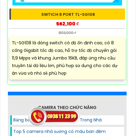
SWTICH 8 PORT TL-SG108
562,100 ₫
803,000 ₫
TL-SG108 là dòng switch có độ ổn định cao, có 8
cổng Gigabit tốc độ cao, hỗ trợ tốc độ chuyển gói
11,9 Mpps và khung Jumbo 16KB, đáp ứng nhu cầu
truyền tải dữ liệu lớn, phù hợp sử dụng cho các dự
án vừa và nhỏ sẽ phù hợp
CAMERA THEO CHỨC NĂNG
Bảng báo giá camera ezviz Lắp Trong Nhà
Top 5 camera nhà xưởng có màu ban đêm