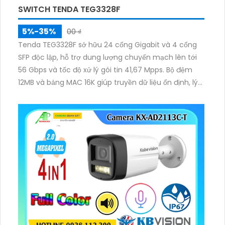
SWITCH TENDA TEG3328F
5%-35%
00 ₫
Tenda TEG3328F sở hữu 24 cổng Gigabit và 4 cổng
SFP độc lập, hỗ trợ dung lượng chuyển mạch lên tới
56 Gbps và tốc độ xử lý gói tin 41,67 Mpps. Bộ đệm
12MB và bảng MAC 16K giúp truyền dữ liệu ổn định, lý
tưởng cho mạng doanh nghiệp, khách sạn hoặc tổ
chức quy mô vừa và lớn.