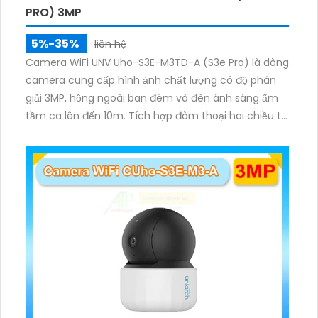
PRO) 3MP
5%-35%
liên hệ
Camera WiFi UNV Uho-S3E-M3TD-A (S3e Pro) là dòng
camera cung cấp hình ảnh chất lượng có độ phân
giải 3MP, hồng ngoài ban đêm và đèn ánh sáng ấm
tầm ca lên đến 10m. Tích hợp đàm thoại hai chiều to
rõ ràng, hỗ trợ thẻ nhớ 512GB, có nút cảm ứng tiện lợi.