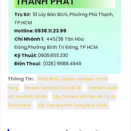
THÀNH PHÁT
Trụ Sở:
51 Lũy Bán Bích, Phường Phú Thạnh,
TP.HCM
Hotline: 0938.11.23.99
Chi Nhánh 1:
445/38 Tân Hòa
Đông,Phường Bình Trị Đông, TP HCM
Kỹ Thuật:
0906.855.330
Điện Thoại:
(028) 6688.4949
Thông Tin:
Phân Phối Camera Vantech Chính
Hãng
Review Camera EZVIZ H6 3K
Camera Quan
Sát Gia Đình Giá Rẻ
Lắp Camera Wifi Siêu Rẻ Tại An
Thành Phát
Lắp Camera Wifi Trong Nhà Giá Rẻ