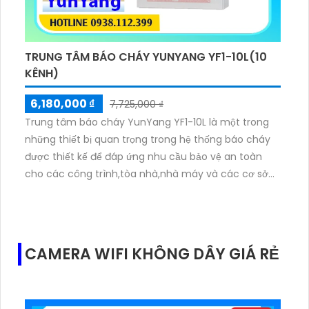
TRUNG TÂM BÁO CHÁY YUNYANG YF1-10L(10
KÊNH)
6,180,000 ₫
7,725,000 ₫
Trung tâm báo cháy YunYang YF1-10L là một trong
những thiết bị quan trọng trong hệ thống báo cháy
được thiết kế để đáp ứng nhu cầu bảo vệ an toàn
cho các công trình,tòa nhà,nhà máy và các cơ sở
công nghiệp lớn với khả năng hỗ trợ lên tới 10 kênh
mang đến sự linh hoạt và độ chính xác cao trong
việc phát hiện và cảnh báo cháy giúp người sử dụng
có thể quản lý hiệu quả các sự cố cháy nổ.
CAMERA WIFI KHÔNG DÂY GIÁ RẺ