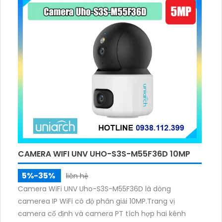
CAMERA WIFI UNV UHO-S3S-M55F36D 10MP
5%-35%
liên hệ
Camera WiFi UNV Uho-S3S-M55F36D là dòng
camerea IP WiFi có độ phân giải 10MP.Trang vị
camera cố định và camera PT tích hợp hai kênh