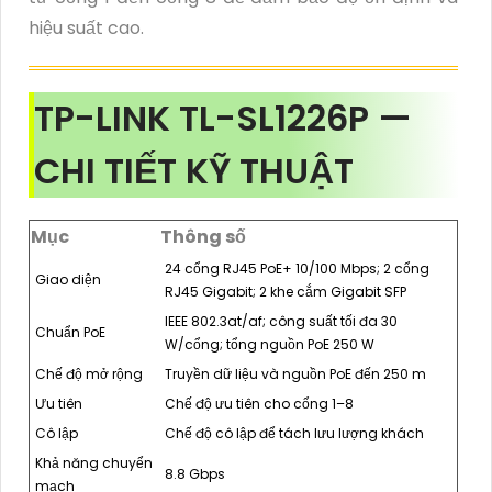
hiệu suất cao.
TP-LINK TL-SL1226P —
CHI TIẾT KỸ THUẬT
Mục
Thông số
24 cổng RJ45 PoE+ 10/100 Mbps; 2 cổng
Giao diện
RJ45 Gigabit; 2 khe cắm Gigabit SFP
IEEE 802.3at/af; công suất tối đa 30
Chuẩn PoE
W/cổng; tổng nguồn PoE 250 W
Chế độ mở rộng
Truyền dữ liệu và nguồn PoE đến 250 m
Ưu tiên
Chế độ ưu tiên cho cổng 1–8
Cô lập
Chế độ cô lập để tách lưu lượng khách
Khả năng chuyển
8.8 Gbps
mạch