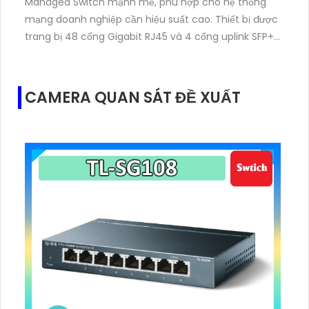
Managed Switch mạnh mẽ, phù hợp cho hệ thống
mạng doanh nghiệp cần hiệu suất cao. Thiết bị được
trang bị 48 cổng Gigabit RJ45 và 4 cổng uplink SFP+
1G/10G, đáp ứng nhu cầu truyền tải dữ liệu tốc độ lớn.
CAMERA QUAN SÁT ĐỀ XUẤT