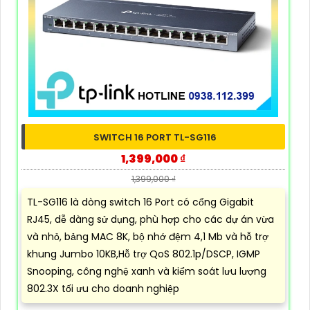
SWITCH 16 PORT TL-SG116
1,399,000 ₫
1,399,000 ₫
TL-SG116 là dòng switch 16 Port có cổng Gigabit
RJ45, dễ dàng sử dụng, phù hợp cho các dự án vừa
và nhỏ, bảng MAC 8K, bộ nhớ đệm 4,1 Mb và hỗ trợ
khung Jumbo 10KB,Hỗ trợ QoS 802.1p/DSCP, IGMP
Snooping, công nghệ xanh và kiểm soát lưu lượng
802.3X tối ưu cho doanh nghiệp