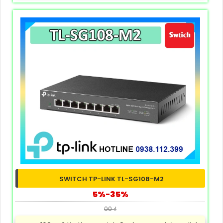
SWITCH TP-LINK TL-SG108-M2
5%-35%
00 ₫