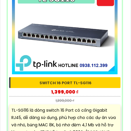
SWITCH 16 PORT TL-SG116
1,399,000 ₫
1,399,000 ₫
TL-SG116 là dòng switch 16 Port có cổng Gigabit
RJ45, dễ dàng sử dụng, phù hợp cho các dự án vừa
và nhỏ, bảng MAC 8K, bộ nhớ đệm 4,1 Mb và hỗ trợ