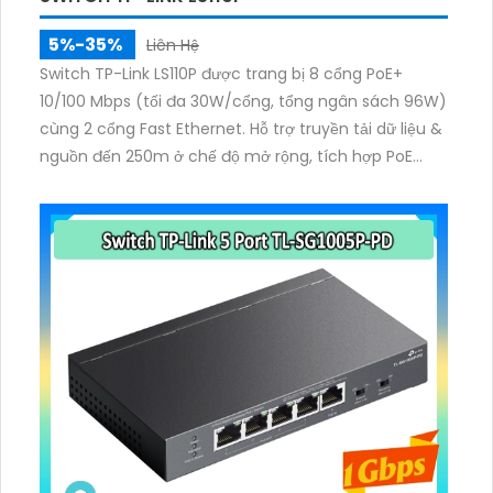
5%-35%
Liên Hệ
Switch TP-Link LS110P được trang bị 8 cổng PoE+
10/100 Mbps (tối đa 30W/cổng, tổng ngân sách 96W)
cùng 2 cổng Fast Ethernet. Hỗ trợ truyền tải dữ liệu &
nguồn đến 250m ở chế độ mở rộng, tích hợp PoE
Auto Recovery, Isolation Mode, thiết kế không quạt
êm ái, dễ dàng sử dụng với Plug & Play.