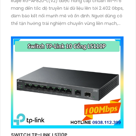
Ruijie RG-AP820-L(V2) được nâng cấp chuẩn Wi-Fi 6
mang đến tốc độ truyền tải dữ liệu lên tới 2.402 Gbps,
đảm bảo kết nối mạnh mẽ và ổn định. Người dùng có
thể tận hưởng trải nghiệm chuyển vùng liền mạch,
duy trì tính liên tục của dịch vụ ngay cả khi di chuyển
trong không gian rộng.
SWITCH TP-LINK LS110P