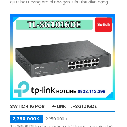
quạt hoạt động êm ái nhỏ gọn. tiêu thụ điện năng
thấp 9.19W, nguồn ngoài 12VDC
SWTICH 16 PORT TP-LINK TL-SG1016DE
2,250,000 ₫
2,250,000 ₫
TL-SG1016DE là dòng swtich chất lượng cao của nhà