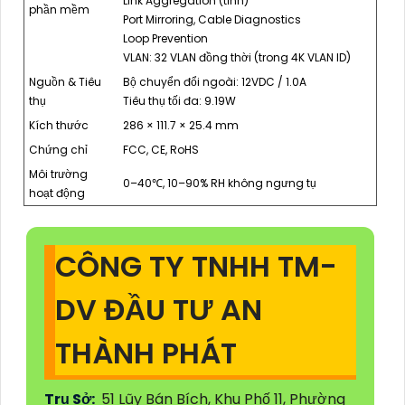
Link Aggregation (tĩnh)
phần mềm
Port Mirroring, Cable Diagnostics
Loop Prevention
VLAN: 32 VLAN đồng thời (trong 4K VLAN ID)
Nguồn & Tiêu
Bộ chuyển đổi ngoài: 12VDC / 1.0A
thụ
Tiêu thụ tối đa: 9.19W
Kích thước
286 × 111.7 × 25.4 mm
Chứng chỉ
FCC, CE, RoHS
Môi trường
0–40℃, 10–90% RH không ngưng tụ
hoạt động
CÔNG TY TNHH TM-
DV ĐẦU TƯ AN
THÀNH PHÁT
Trụ Sở:
51 Lũy Bán Bích, Khu Phố 11, Phường