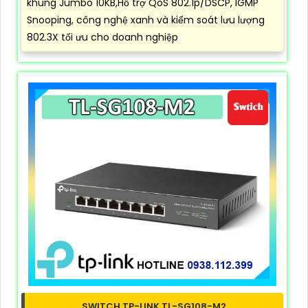
khung Jumbo 10KB,Hỗ trợ QoS 802.1p/DSCP, IGMP
Snooping, công nghệ xanh và kiểm soát lưu lượng
802.3X tối ưu cho doanh nghiệp
SWITCH TP-LINK TL-SG108-M2