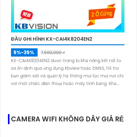
ĐẦU GHI HÌNH KX-CAI4K8204EN2
5%-35%
7,590,000 ₫
KX-CAi4K8204EN2 được trang bị khả năng kết nối từ
xa ổn định qua ứng dụng Kbview hoặc DMSS, hỗ trợ
bạn giám sát và quản lý hệ thống mọi lúc mọi nơi chỉ
với một chiếc điện thoại hoặc máy tính bảng. Khả
năng tương thích đa dạng và mở rộng linh hoạt giúp
bạn dễ dàng nâng cấp hệ thống khi nhu cầu giám
sát tăng lên.
CAMERA WIFI KHÔNG DÂY GIÁ RẺ