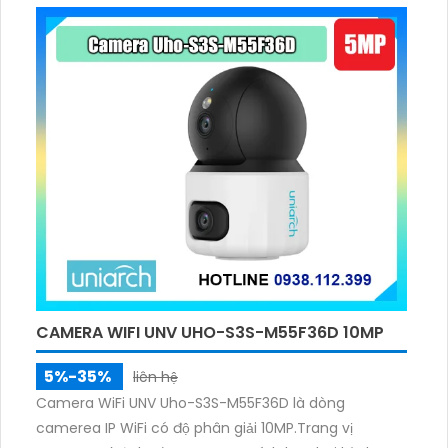
CAMERA WIFI UNV UHO-S3S-M55F36D 10MP
5%-35%
liên hệ
Camera WiFi UNV Uho-S3S-M55F36D là dòng
camerea IP WiFi có độ phân giải 10MP.Trang vị