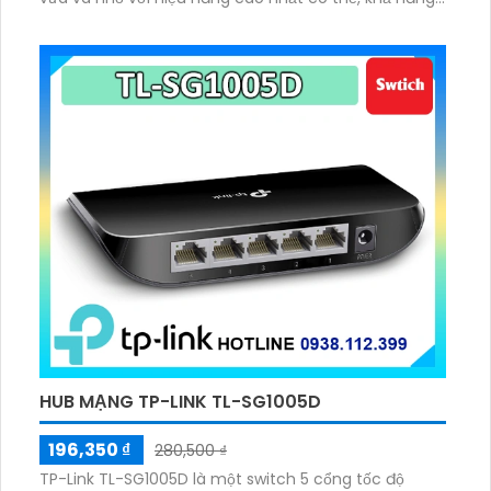
chuyển mạch 16 Gbps và tốc độ chuyển gói 11.9 Mpps
HUB MẠNG TP-LINK TL-SG1005D
196,350 ₫
280,500 ₫
TP-Link TL-SG1005D là một switch 5 cổng tốc độ