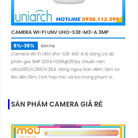
CAMERA WI-FI UNV UHO-S3E-M3-A 3MP
5%-35%
liên hệ
Camera Wi-Fi UNV Uho-S3E-M3-A là dòng có độ
phân giải 3MP 2304×1296@25fps chuẩn nén
Ultra265/H.265/H.264. Hồng ngoại ban đêm tầm xa
lên đến 10m, tích hợp mic và loa trong phạm vi
3m.Hỗ trợ thẻ nhớ MicroSD tối đa 256GB
SẢN PHẨM CAMERA GIÁ RẺ