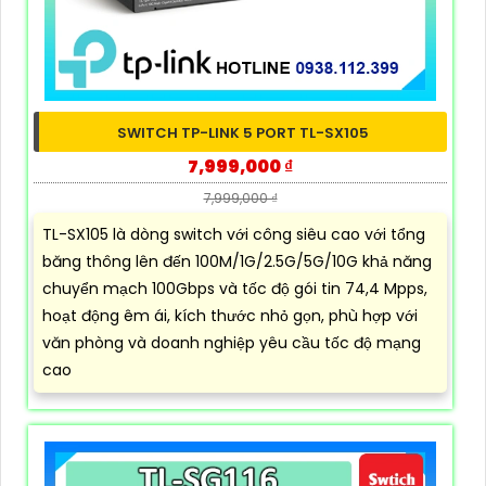
SWITCH TP-LINK 5 PORT TL-SX105
7,999,000 ₫
7,999,000 ₫
TL-SX105 là dòng switch với công siêu cao với tổng
băng thông lên đến 100M/1G/2.5G/5G/10G khả năng
chuyển mạch 100Gbps và tốc độ gói tin 74,4 Mpps,
hoạt động êm ái, kích thước nhỏ gọn, phù hợp với
văn phòng và doanh nghiệp yêu cầu tốc độ mạng
cao