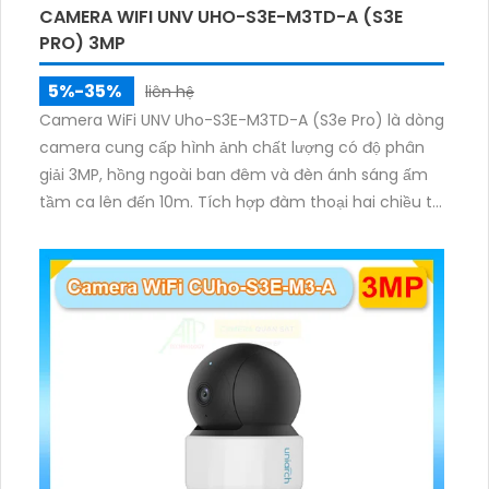
CAMERA WIFI UNV UHO-S3E-M3TD-A (S3E
PRO) 3MP
5%-35%
liên hệ
Camera WiFi UNV Uho-S3E-M3TD-A (S3e Pro) là dòng
camera cung cấp hình ảnh chất lượng có độ phân
giải 3MP, hồng ngoài ban đêm và đèn ánh sáng ấm
tầm ca lên đến 10m. Tích hợp đàm thoại hai chiều to
rõ ràng, hỗ trợ thẻ nhớ 512GB, có nút cảm ứng tiện lợi.