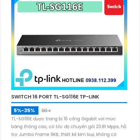
lên tới 30 mét.
SWITCH 16 PORT TL-SG116E TP-LINK
5%-35%
00 ₫
TL-SG116E được trang bị 16 cổng Gigabit với mức
băng thông cao, có tốc độ chuyển gói 23.81 Mpps, hỗ
trợ Jumbo Frame 9KB, thiết kế kim loại, không có