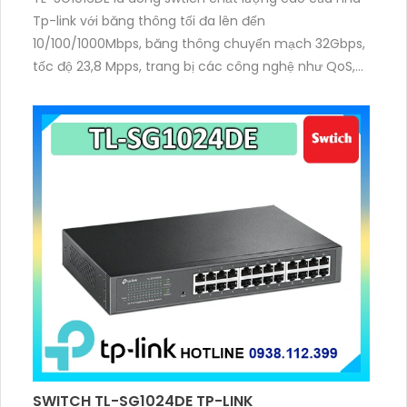
Tp-link với băng thông tối đa lên đến
10/100/1000Mbps, băng thông chuyển mạch 32Gbps,
tốc độ 23,8 Mpps, trang bị các công nghệ như QoS,
IGMP Snooping, VLAN, Link Aggregation, Port Mirroring
và chuẩn đoán cáp giúp tối ưu hiệu suất mạng
SWITCH TL-SG1024DE TP-LINK