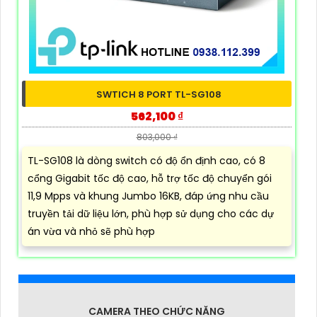
SWTICH 8 PORT TL-SG108
562,100 ₫
803,000 ₫
TL-SG108 là dòng switch có độ ổn định cao, có 8
cổng Gigabit tốc độ cao, hỗ trợ tốc độ chuyển gói
11,9 Mpps và khung Jumbo 16KB, đáp ứng nhu cầu
truyền tải dữ liệu lớn, phù hợp sử dụng cho các dự
án vừa và nhỏ sẽ phù hợp
CAMERA THEO CHỨC NĂNG