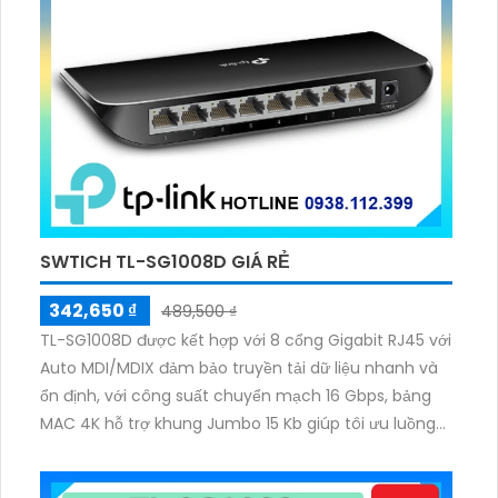
SWTICH TL-SG1008D GIÁ RẺ
342,650 ₫
489,500 ₫
TL-SG1008D được kết hợp với 8 cổng Gigabit RJ45 với
Auto MDI/MDIX đảm bảo truyền tải dữ liệu nhanh và
ổn định, với công suất chuyển mạch 16 Gbps, bảng
MAC 4K hỗ trợ khung Jumbo 15 Kb giúp tôi ưu luồng
dữ liệu, hỗ trợ tiết kiệm điện năng 80%