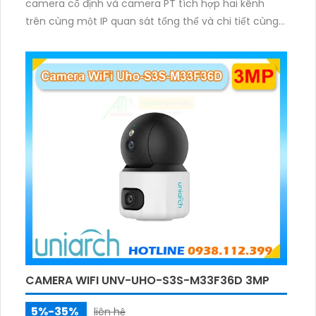
camera cố định và camera PT tích hợp hai kênh
trên cùng một IP quan sát tổng thể và chi tiết cùng
lúc, hỗ trợ đàm thoại hai chiều cảnh báo âm thanh
ánh sáng. Kết hợp hồng ngoại và đèn ấm cho hình
ảnh có màu trong nhiều điều kiện khác nhau trong
phạm vi 3m.
CAMERA WIFI UNV-UHO-S3S-M33F36D 3MP
5%-35%
liên hệ