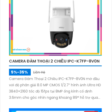
CAMERA ĐÀM THOẠI 2 CHIỀU IPC-K7FP-8V0N
5%-35%
Liên Hệ
Camera Đàm Thoại 2 Chiều IPC-K7FP-8V0N mở đầu
với độ phân giải 8.0 MP CMOS 1/2.7” hình ảnh Ultra HD
3840×2160 tốc độ 15fps tại 8MP ống kính cố định
3.6mm cho góc nhìn ngang khoảng 89° hỗ trợ quay
quét ngang 0-355° dọc 0-90° ban đêm có 4 chế độ
sáng bao gồm Full Color hồng ngoại tầm chiếu sáng