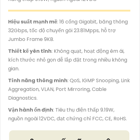
Hiệu suất mạnh mẽ
: 16 cổng Gigabit, băng thông
32Gbps, tốc độ chuyển gói 23.81Mpps, hỗ trợ
Jumbo Frame 9KB.
Thiết kế yên tĩnh
: Không quạt, hoạt động êm ái,
kích thước nhỏ gọn dễ lắp đặt trong nhiều không
gian.
Tính năng thông minh
: QoS, IGMP Snooping, Link
Aggregation, VLAN, Port Mirroring, Cable
Diagnostics.
Vận hành ổn định
: Tiêu thụ điện thấp 9.19W,
nguồn ngoài 12VDC, đạt chứng chỉ FCC, CE, RoHS.