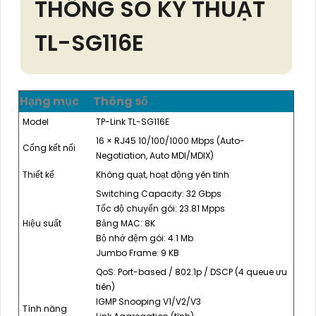
THÔNG SỐ KỸ THUẬT
TL-SG116E
Hạng mục
Thông số
Model
TP-Link TL-SG116E
16 × RJ45 10/100/1000 Mbps (Auto-
Cổng kết nối
Negotiation, Auto MDI/MDIX)
Thiết kế
Không quạt, hoạt động yên tĩnh
Switching Capacity: 32 Gbps
Tốc độ chuyển gói: 23.81 Mpps
Hiệu suất
Bảng MAC: 8K
Bộ nhớ đệm gói: 4.1 Mb
Jumbo Frame: 9 KB
QoS: Port-based / 802.1p / DSCP (4 queue ưu
tiên)
IGMP Snooping V1/V2/V3
Tính năng