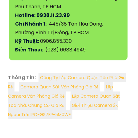
Phú Thạnh, TP.HCM
Hotline: 0938.11.23.99
Chi Nhánh 1:
445/38 Tân Hòa Đông,
Phường Bình Trị Đông, TP.HCM
Kỹ Thuật:
0906.855.330
Điện Thoại:
(028) 6688.4949
Thông Tin:
Công Ty Lắp Camera Quận Tân Phú Giá
Rẻ
Camera Quan Sát Văn Phòng Giá Rẻ
Lắp
Camera Văn Phòng Giá Rẻ
Lắp Camera Quan Sát
Tòa Nhà, Chung Cư Giá Rẻ
Giới Thiệu Camera 3K
Ngoài Trời IPC-GS7EP-5M0WE