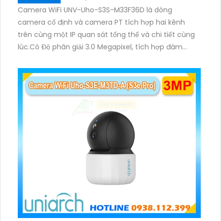
Camera WiFi UNV-Uho-S3S-M33F36D là dòng
camera cố định và camera PT tích hợp hai kênh
trên cùng một IP quan sát tổng thể và chi tiết cùng
lúc.Có Độ phân giải 3.0 Megapixel, tích hợp đàm
thoại hai chiều. Hồng ngoại ban đêm và đèn ánh
sáng ấm lên đến 10m.