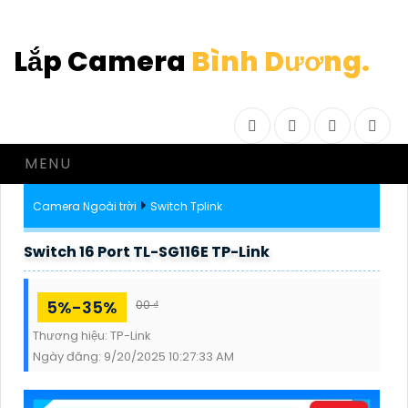
Lắp Camera
Bình Dương.
Facebook
Twitter
Instagram
Drib
MENU
Camera Ngoài trời
Switch Tplink
Switch 16 Port TL-SG116E TP-Link
5%-35%
00 ₫
Thương hiệu:
TP-Link
Ngày đăng:
9/20/2025 10:27:33 AM