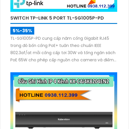
SWITCH TP-LINK 5 PORT TL-SG1005P-PD
5%-35%
TL-SG1005P-PD cung cấp năm cổng Gigabit RJ45
trong đó bốn cổng PoE+ tuân theo chuẩn IEEE
802.3af/at mỗi cổng cấp tới 30W và tổng ngân sách
PoE 65W cho phép cấp nguồn cho camera và điểm
truy cập mà không cần ổ điện gần đó thiết kế plug
and play không cần cấu hình vỏ kim loại bền và hoạt
động không quạt.