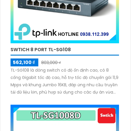
SWTICH 8 PORT TL-SG108
562,100 ₫
803,000 ₫
TL-SG108 là dòng switch có độ ổn định cao, có 8
cổng Gigabit tốc độ cao, hỗ trợ tốc độ chuyển gói 11,9
Mpps và khung Jumbo 16KB, đáp ứng nhu cầu truyền
tải dữ liệu lớn, phù hợp sử dụng cho các dự án vừa
và nhỏ sẽ phù hợp