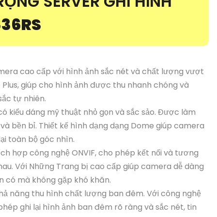
RỌNG SERVER GHI HÌNH
836RS
era cao cấp với hình ảnh sắc nét và chất lượng vượt
 Plus, giúp cho hình ảnh được thu nhanh chóng và
ắc tự nhiên.
có kiểu dáng mỹ thuật nhỏ gọn và sắc sảo. Được làm
 và bền bỉ. Thiết kế hình dạng dạng Dome giúp camera
lại toàn bộ góc nhìn.
ích hợp công nghệ ONVIF, cho phép kết nối và tương
nhau. Với Những Trang bị cao cấp giúp camera dễ dàng
ện có mà không gặp khó khăn.
khả năng thu hình chất lượng ban đêm. Với công nghệ
phép ghi lại hình ảnh ban đêm rõ ràng và sắc nét, tin