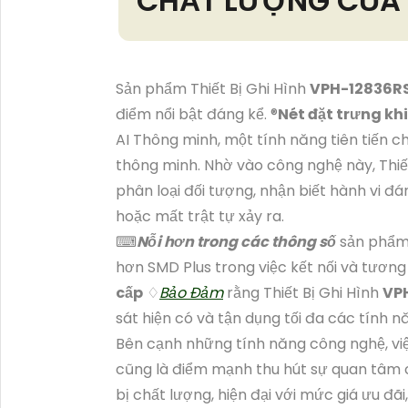
CHẤT LƯỢNG CỦA
Sản phẩm Thiết Bị Ghi Hình
VPH-12836R
điểm nổi bật đáng kể. ®️
Nét đặt trưng kh
AI Thông minh, một tính năng tiên tiến 
thông minh. Nhờ vào công nghệ này, Thiế
phân loại đối tượng, nhận biết hành vi 
hoặc mất trật tự xảy ra.
⌨
Nỗi hơn trong các thông số
sản phẩm 
hơn SMD Plus trong việc kết nối và tương 
cấp
♢
Bảo Đảm
rằng Thiết Bị Ghi Hình
VP
sát hiện có và tận dụng tối đa các tính 
Bên cạnh những tính năng công nghệ, vi
cũng là điểm mạnh thu hút sự quan tâm 
bị chất lượng, hiện đại với mức giá ưu đã