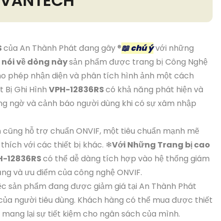
 VANTECH
S
của An Thành Phát đang gây ®️
📖 chú ý
với những
i nói về dòng này
sản phẩm được trang bị Công Nghệ
cho phép nhận diện và phân tích hình ảnh một cách
t Bị Ghi Hình
VPH-12836RS
có khả năng phát hiện và
đáng ngờ và cảnh báo người dùng khi có sự xâm nhập
cũng hỗ trợ chuẩn ONVIF, một tiêu chuẩn mạnh mẽ
thích với các thiết bị khác. ❄
Với Những Trang bị cao
H-12836RS
có thể dễ dàng tích hợp vào hệ thống giám
năng và ưu điểm của công nghệ ONVIF.
ệc sản phẩm đang được giảm giá tại An Thành Phát
của người tiêu dùng. Khách hàng có thể mua được thiết
i, mang lại sự tiết kiệm cho ngân sách của mình.