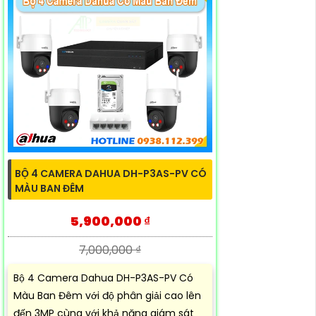
BỘ 4 CAMERA DAHUA DH-P3AS-PV CÓ
MÀU BAN ĐÊM
5,900,000 ₫
7,000,000 ₫
Bộ 4 Camera Dahua DH-P3AS-PV Có
Màu Ban Đêm với độ phân giải cao lên
đến 3MP cùng với khả năng giám sát