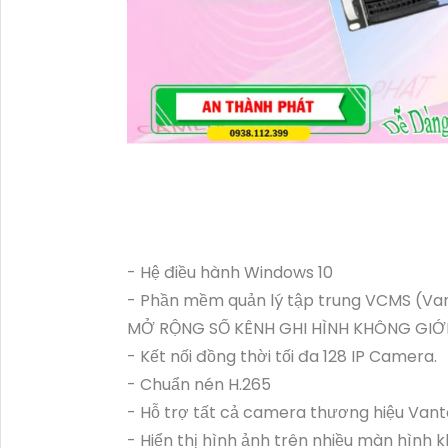
- Hệ điều hành Windows 10
- Phần mềm quản lý tập trung VCMS (V
MỞ RỘNG SỐ KÊNH GHI HÌNH KHÔNG GIỚ
- Kết nối đồng thời tối đa 128 IP Camera.
- Chuẩn nén H.265
- Hỗ trợ tất cả camera thương hiệu Van
- Hiển thị hình ảnh trên nhiều màn hình 