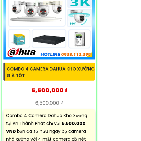
COMBO 4 CAMERA DAHUA KHO XƯỞNG
GIÁ TỐT
5,500,000 ₫
6,500,000 ₫
Combo 4 Camera Dahua Kho Xưởng
tại An Thành Phát chỉ với
5.500.000
VNĐ
bạn đã sỡ hữu ngay bộ camera
nhà xưởng với 4 mắt camera độ nét