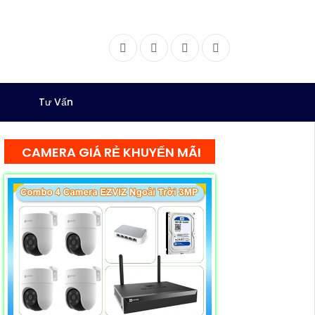
Facebook
Twitter
Instagram
Dribbble
Tư Vấn
CAMERA GIÁ RẺ KHUYẾN MÃI