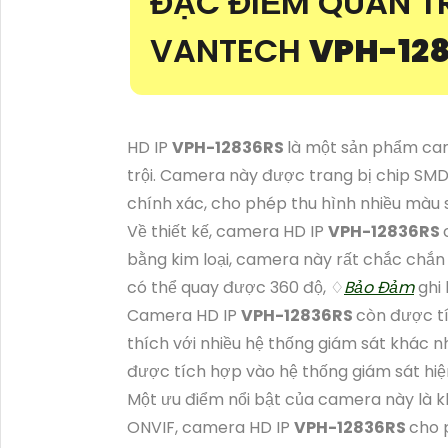
ĐẶC ĐIỂM QUAN T
VANTECH
VPH-12
HD IP
VPH-12836RS
là một sản phẩm cam
trội. Camera này được trang bị chip SMD
chính xác, cho phép thu hình nhiều màu s
Về thiết kế, camera HD IP
VPH-12836RS
bằng kim loại, camera này rất chắc chắn
có thể quay được 360 độ, ♢
Bảo Đảm
ghi 
Camera HD IP
VPH-12836RS
còn được t
thích với nhiều hệ thống giám sát khác 
được tích hợp vào hệ thống giám sát hi
Một ưu điểm nổi bật của camera này là 
ONVIF, camera HD IP
VPH-12836RS
cho 