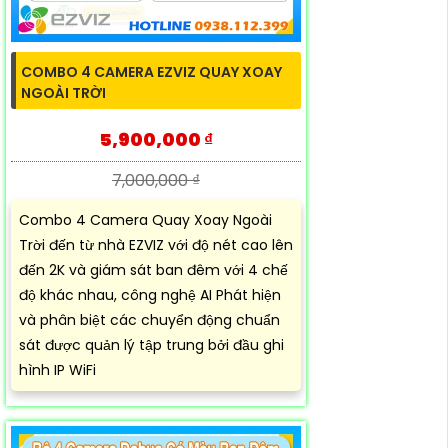
COMBO 4 CAMERA EZVIZ QUAY XOAY
NGOÀI TRỜI
5,900,000 ₫
7,000,000 ₫
Combo 4 Camera Quay Xoay Ngoài
Trời đến từ nhà EZVIZ với độ nét cao lên
đến 2K và giám sát ban đêm với 4 chế
độ khác nhau, công nghệ AI Phát hiện
và phân biệt các chuyển động chuẩn
sát được quản lý tập trung bởi đầu ghi
hình IP WiFi