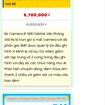
GIÁ RẺ
5,700,000 ₫
8,300,000 ₫
Bộ Camera IP WIFI DAHUA Văn Phòng
Giá Rẻ là trọn gói 4 mắt camera với độ
phân giải 3MP được quản lý bở đầu ghi
hình 4 kênh Ip và lưu trữ video giám
sát tập trung về ổ cứng trong đầu ghi
hình với đầy đủ các chưc năng như AI
Phát hiện chuyển động, đàm thoại âm
thanh 2 chiều và giám sát có màu vào
ban đêm