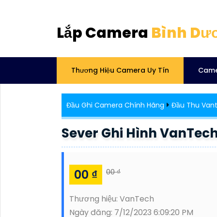
Lắp Camera
Bình Dư
Thương Hiệu Camera Uy Tín
Came
Đầu Ghi Camera Chính Hãng
Đầu Thu Van
Sever Ghi Hình VanTec
00 ₫
00 ₫
Thương hiệu:
VanTech
Ngày đăng:
7/12/2023 6:09:20 PM