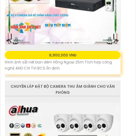
6,900,000 VNĐ
Hình ảnh sắt nét ban đêm Hồng Ngoại 25m Tích hợp công
nghệ AHD CVI TVI BCS ổn định
CHUYÊN LẮP ĐẶT BỘ CAMERA THU ÂM GIÀNH CHO VĂN
PHÒNG