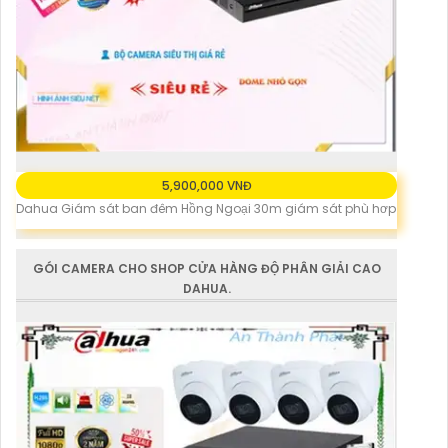
5,900,000 VNĐ
Dahua Giám sát ban đêm Hồng Ngoại 30m giám sát phù hơp
GÓI CAMERA CHO SHOP CỬA HÀNG ĐỘ PHÂN GIẢI CAO
DAHUA.