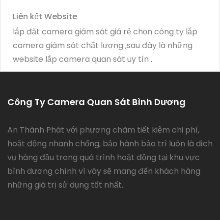
Liên kết Website
lắp đặt camera giám sát giá rẻ chọn công ty lắp
camera giám sát chất lượng ,sau đây là những
website lắp camera quan sát uy tín .
Công Ty Camera Quan Sát Bình Dương
An Thành Phát với phương châm tiết kiệm chi phí,
hoặt động nhanh chống, bảo hành bảo trì luôn là dịch
vụ hàng đầu trong quá trình hoặt động tại khu vực
bình dương chính vì vây sẽ mang đến khách hàng
những giá trị sử dụng tốt nhất..