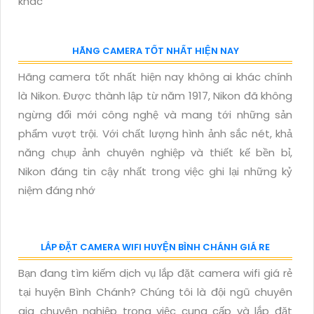
khác
HÃNG CAMERA TỐT NHẤT HIỆN NAY
Hãng camera tốt nhất hiện nay không ai khác chính
là Nikon. Được thành lập từ năm 1917, Nikon đã không
ngừng đổi mới công nghệ và mang tới những sản
phẩm vượt trội. Với chất lượng hình ảnh sắc nét, khả
năng chụp ảnh chuyên nghiệp và thiết kế bền bỉ,
Nikon đáng tin cậy nhất trong việc ghi lại những kỷ
niệm đáng nhớ
LẮP ĐẶT CAMERA WIFI HUYỆN BÌNH CHÁNH GIÁ RE
Bạn đang tìm kiếm dịch vụ lắp đặt camera wifi giá rẻ
tại huyện Bình Chánh? Chúng tôi là đội ngũ chuyên
gia chuyên nghiệp trong việc cung cấp và lắp đặt