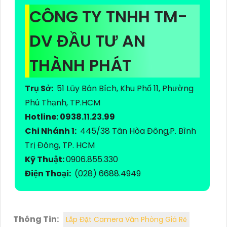
CÔNG TY TNHH TM-
DV ĐẦU TƯ AN
THÀNH PHÁT
Trụ Sở:
51 Lũy Bán Bích, Khu Phố 11, Phường
Phú Thạnh, TP.HCM
Hotline: 0938.11.23.99
Chi Nhánh 1:
445/38 Tân Hòa Đông,P. Bình
Trị Đông, TP. HCM
Kỹ Thuật:
0906.855.330
Điện Thoại:
(028) 6688.4949
Thông Tin:
Lắp Đặt Camera Văn Phòng Giá Rẻ