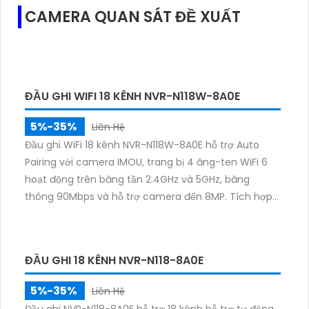
phương tiện, giám sát từ xa qua VIGI App.
CAMERA QUAN SÁT ĐỀ XUẤT
ĐẦU GHI WIFI 18 KÊNH NVR-N118W-8A0E
5%-35%
Liên Hệ
Đầu ghi WiFi 18 kênh NVR-N118W-8A0E hỗ trợ Auto
Pairing với camera IMOU, trang bị 4 ăng-ten WiFi 6
hoạt động trên băng tần 2.4GHz và 5GHz, băng
thông 90Mbps và hỗ trợ camera đến 8MP. Tích hợp
mic–loa đàm thoại 2 chiều, chuẩn nén H.265/H.264
và xuất hình HDMI 4K UHD, VGA. Hỗ trợ 1 ổ cứng 16TB, 2
USB.
ĐẦU GHI 18 KÊNH NVR-N118-8A0E
5%-35%
Liên Hệ