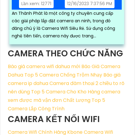
Lần xem: 12771
12/16/2023 7:37:56 PM
An Thành Phát là một công ty chuyên cung cấp
các giải pháp lắp đặt camera an ninh, trong đó
đáng chú ý là Camera Wifi Siêu Rẻ. Sử dụng công
nghệ tiên tiến, camera này được trang...
CAMERA THEO CHỨC NĂNG
Báo giá camera wifi dahua mới
Báo Giá Camera
Dahua
Top 5 Camera Chống Trộm Nhạy
Báo giá
camera ip dahua
Camera đàm thoại 2 chiều to rõ
nên dùng
Top 5 Camera Cho Kho Hàng
camera
xem được mã vận đơn Chất Lượng
Top 5
Camera Lắp Công Trình
CAMERA KẾT NỐI WIFI
Camera Wifi Chính Hãng Kbone
Camera Wifi