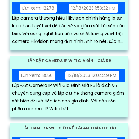
Lần xem: 12278
12/18/2023 1:53:32 PM
Lắp camera thương hiệu Hikvision chính hãng là sự
lựa chọn tuyệt vời để bảo vệ và giám sát tài sản của
bạn. Với công nghệ tiên tiến và chất lượng vượt trội,
camera Hikvision mang đến hình ảnh rõ nét, sắc nét
và chất lượng cao
LẮP ĐẶT CAMERA IP WIFI GIA ĐÌNH GIÁ RẺ
Lần xem: 13556
12/18/2023 12:04:49 PM
Lắp Đặt Camera IP Wifi Gia Đình Giá Rẻ là dịch vụ
chuyên cung cấp và lắp đặt hệ thống camera giám
sát hiện đại và tiện ích cho gia đình. Với các sản
phẩm camera IP Wifi chất...
LẮP CAMERA WIFI SIÊU RẺ TẠI AN THÀNH PHÁT