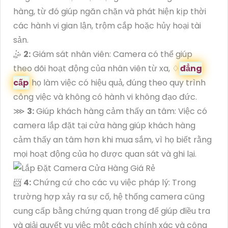
hàng, từ đó giúp ngăn chặn và phát hiện kịp thời
các hành vi gian lận, trộm cắp hoặc hủy hoại tài
sản.
🤹
2:
Giám sát nhân viên: Camera có thể giúp
theo dõi hoạt động của nhân viên từ xa, ♢
đẳng
cấp
họ làm việc có hiệu quả, đúng theo quy trình
công việc và không có hành vi không đạo đức.
⋙
3:
Giúp khách hàng cảm thấy an tâm: Việc có
camera lắp đặt tại cửa hàng giúp khách hàng
cảm thấy an tâm hơn khi mua sắm, vì họ biết rằng
mọi hoạt động của họ được quan sát và ghi lại.
📨
4:
Chứng cứ cho các vụ việc pháp lý: Trong
trường hợp xảy ra sự cố, hệ thống camera cũng
cung cấp bằng chứng quan trọng để giúp điều tra
và giải quyết vụ việc một cách chính xác và công