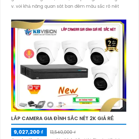
v. với khả năng quan sát ban đêm màu sắc rõ nét
LẮP CAMERA GIA ĐÌNH SẮC NÉT 2K GIÁ RẺ
9,027,200 ₫
13,540,000 ₫