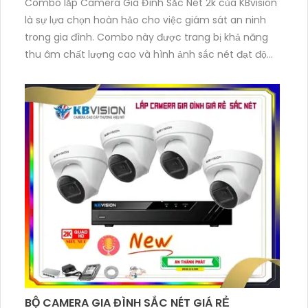
Combo lắp Camera Gia Đình Sắc Nét 2k của KBvision
là sự lựa chọn hoàn hảo cho việc giám sát an ninh
trong gia đình. Combo này được trang bị khả năng
thu âm chất lượng cao và hình ảnh sắc nét đạt độ
phân giải 2k, mang lại trải nghiệm giám sát tuyệt vời
BỘ CAMERA GIA ĐÌNH SẮC NÉT GIÁ RẺ