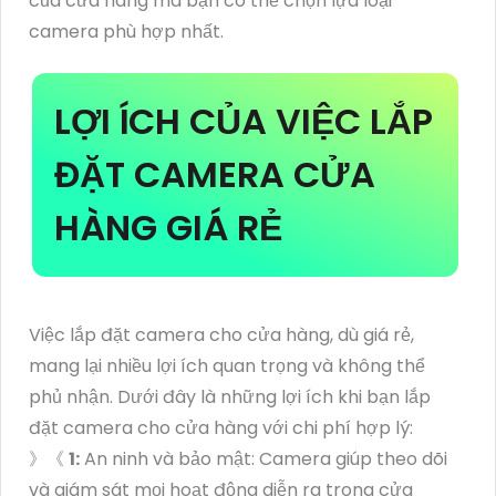
của cửa hàng mà bạn có thể chọn lựa loại
camera phù hợp nhất.
LỢI ÍCH CỦA VIỆC LẮP
ĐẶT CAMERA CỬA
HÀNG GIÁ RẺ
Việc lắp đặt camera cho cửa hàng, dù giá rẻ,
mang lại nhiều lợi ích quan trọng và không thể
phủ nhận. Dưới đây là những lợi ích khi bạn lắp
đặt camera cho cửa hàng với chi phí hợp lý:
》《
1:
An ninh và bảo mật: Camera giúp theo dõi
và giám sát mọi hoạt động diễn ra trong cửa