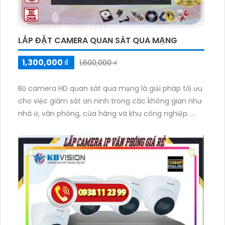
LẮP ĐẶT CAMERA QUAN SÁT QUA MẠNG
1,300,000 ₫
1,600,000 ₫
Bộ camera HD quan sát qua mạng là giải pháp tối ưu
cho việc giám sát an ninh trong các không gian như
nhà ở, văn phòng, cửa hàng và khu công nghiệp.
Với cấu hình siêu sáng và đẹp Full HD 1080P, bộ
camera này mang lại hình ảnh chất lượng cao, rõ
nét và chi tiết. Với giá rẻ nhưng không đánh đổi chất
lượng, bộ camera HD quan sát qua mạng tiết kiệm
chi phí đáng kể cho người dùng.
Bộ camera này cũng tương thích với nhiều dịch vụ
trực tuyến, cho phép người dùng theo dõi và kiểm
soát từ xa qua mạng internet.