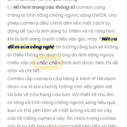
👉
Nỗi hơn trong các thông số
combo cũng
trang bị tính năng chống ngược sáng DWDR, cho
phép camera điều chỉnh đèn nền một cách tự
động để tạo ra ảnh sáng tự nhiên và rõ ràng hơn
khi bị ánh sang mạnh chiếu vào góc máy. ®️
Nét ưu
điểm của công nghệ
tin tưởng rằng bạn sẽ không
bị thiếu thông tin quan trọng do ánh sáng ngược
chiếu vào và
chắc chắn
hình ảnh được hiển thị dễ
nhìn và chi tiết.
Combo Lắp camera cửa hàng 4 kênh IP Hikvision
được coi là lựa chọn lý tưởng cho việc giám sát
và bảo vệ cửa hàng của bạn. Với thiết kế thu âm
rõ ràng và tính năng chống ngược sáng hiệu quả,
bạn có thể yên tâm về chất lượng và độ tin cậy
của hệ thống camera này. Ẩn chứa trong combo
này là sự kết hợp giữa công nghệ tiên tiến và hiệu