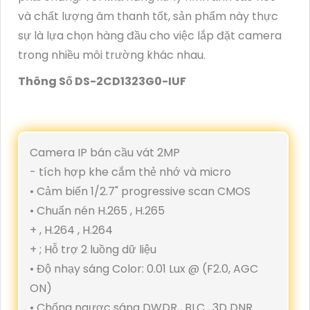
và chất lượng âm thanh tốt, sản phẩm này thực
sự là lựa chọn hàng đầu cho việc lắp đặt camera
trong nhiều môi trường khác nhau.
Thông Số DS-2CD1323G0-IUF
Camera IP bán cầu vát 2MP
- tích hợp khe cắm thẻ nhớ và micro
• Cảm biến 1/2.7" progressive scan CMOS
• Chuẩn nén H.265 , H.265
+ , H.264 , H.264
+ ; Hỗ trợ 2 luồng dữ liệu
• Độ nhạy sáng Color: 0.01 Lux @ (F2.0, AGC
ON)
• Chống ngược sáng DWDR , BLC , 3D DNR