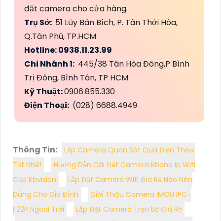
đặt camera cho cửa hàng.
Trụ Sở:
51 Lũy Bán Bích, P. Tân Thới Hòa,
Q.Tân Phú, TP.HCM
Hotline: 0938.11.23.99
Chi Nhánh 1:
445/38 Tân Hòa Đông,P Bình
Trị Đông, Bình Tân, TP HCM
Kỹ Thuật:
0906.855.330
Điện Thoại:
(028) 6688.4949
Thông Tin:
Lắp Camera Quan Sát Qua Điện Thoại
Tốt Nhất
Hướng Dẫn Cài Đặt Camera Kbone Ip Wifi
Của Kbvision
Lắp Đặt Camera Wifi Giá Rẻ Nào Nên
Dùng Cho Gia Đình
Giới Thiệu Camera IMOU IPC-
F22P Ngoài Trời
Lắp Đặt Camera Trọn Bộ Giá Rẻ