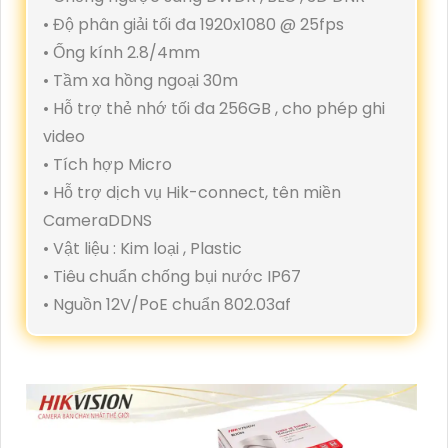
• Độ phân giải tối đa 1920x1080 @ 25fps
• Ống kính 2.8/4mm
• Tầm xa hồng ngoại 30m
• Hỗ trợ thẻ nhớ tối đa 256GB , cho phép ghi
video
• Tích hợp Micro
• Hỗ trợ dịch vụ Hik-connect, tên miền
CameraDDNS
• Vật liệu : Kim loại , Plastic
• Tiêu chuẩn chống bụi nước IP67
• Nguồn 12V/PoE chuẩn 802.03af