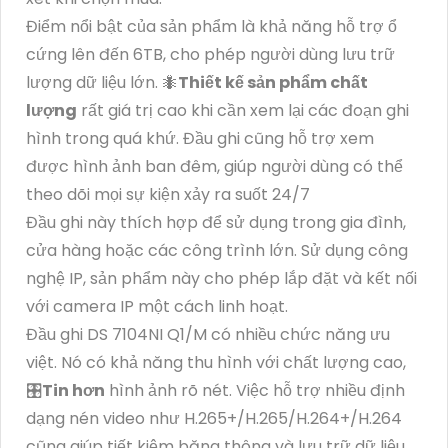
Điểm nổi bật của sản phẩm là khả năng hỗ trợ ổ
cứng lên đến 6TB, cho phép người dùng lưu trữ
lượng dữ liệu lớn. 🐜
Thiết kế sản phẩm chất
lượng
rất giá trị cao khi cần xem lại các đoạn ghi
hình trong quá khứ. Đầu ghi cũng hỗ trợ xem
được hình ảnh ban đêm, giúp người dùng có thể
theo dõi mọi sự kiện xảy ra suốt 24/7
Đầu ghi này thích hợp để sử dụng trong gia đình,
cửa hàng hoặc các công trình lớn. Sử dụng công
nghệ IP, sản phẩm này cho phép lắp đặt và kết nối
với camera IP một cách linh hoạt.
Đầu ghi DS 7104NI Q1/M có nhiều chức năng ưu
việt. Nó có khả năng thu hình với chất lượng cao,
🎛
Tin hơn
hình ảnh rõ nét. Việc hỗ trợ nhiều định
dạng nén video như H.265+/H.265/H.264+/H.264
cũng giúp tiết kiệm băng thông và lưu trữ dữ liệu