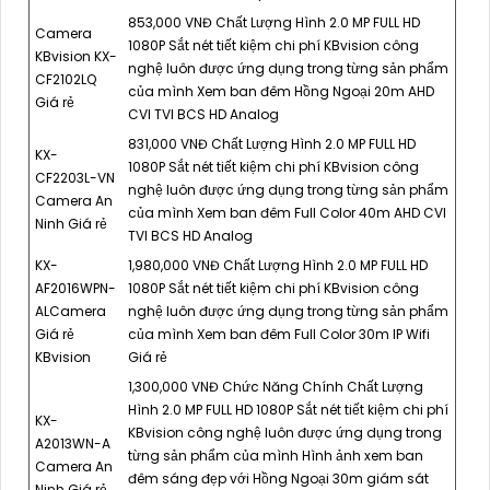
853,000 VNĐ Chất Lượng Hình 2.0 MP FULL HD
Camera
1080P Sắt nét tiết kiệm chi phí KBvision công
KBvision KX-
nghệ luôn được ứng dụng trong từng sản phẩm
CF2102LQ
của mình Xem ban đêm Hồng Ngoại 20m AHD
Giá rẻ
CVI TVI BCS HD Analog
831,000 VNĐ Chất Lượng Hình 2.0 MP FULL HD
KX-
1080P Sắt nét tiết kiệm chi phí KBvision công
CF2203L-VN
nghệ luôn được ứng dụng trong từng sản phẩm
Camera An
của mình Xem ban đêm Full Color 40m AHD CVI
Ninh Giá rẻ
TVI BCS HD Analog
KX-
1,980,000 VNĐ Chất Lượng Hình 2.0 MP FULL HD
AF2016WPN-
1080P Sắt nét tiết kiệm chi phí KBvision công
ALCamera
nghệ luôn được ứng dụng trong từng sản phẩm
Giá rẻ
của mình Xem ban đêm Full Color 30m IP Wifi
KBvision
Giá rẻ
1,300,000 VNĐ Chức Năng Chính Chất Lượng
Hình 2.0 MP FULL HD 1080P Sắt nét tiết kiệm chi phí
KX-
KBvision công nghệ luôn được ứng dụng trong
A2013WN-A
từng sản phẩm của mình Hình ảnh xem ban
Camera An
đêm sáng đẹp với Hồng Ngoại 30m giám sát
Ninh Giá rẻ