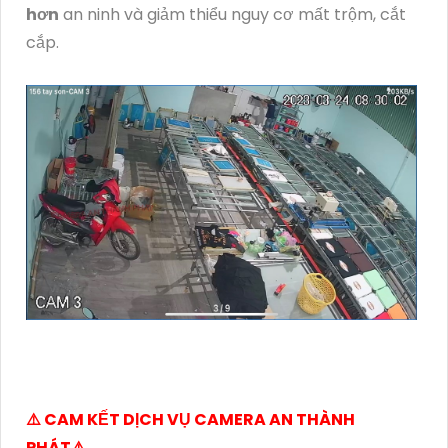
hơn
an ninh và giảm thiểu nguy cơ mất trộm, cắt
cắp.
⚠️ CAM KẾT DỊCH VỤ CAMERA AN THÀNH
PHÁT⚠️