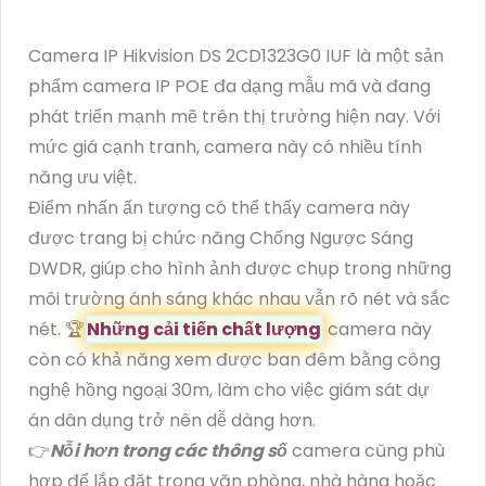
Camera IP Hikvision DS 2CD1323G0 IUF là một sản
phẩm camera IP POE đa dạng mẫu mã và đang
phát triển mạnh mẽ trên thị trường hiện nay. Với
mức giá cạnh tranh, camera này có nhiều tính
năng ưu việt.
Điểm nhấn ấn tượng có thể thấy camera này
được trang bị chức năng Chống Ngược Sáng
DWDR, giúp cho hình ảnh được chụp trong những
môi trường ánh sáng khác nhau vẫn rõ nét và sắc
nét. 🏆
Những cải tiến chất lượng
camera này
còn có khả năng xem được ban đêm bằng công
nghệ hồng ngoại 30m, làm cho việc giám sát dự
án dân dụng trở nên dễ dàng hơn.
👉
Nỗi hơn trong các thông số
camera cũng phù
hợp để lắp đặt trong văn phòng, nhà hàng hoặc