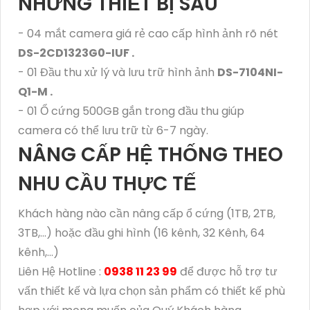
NHỮNG THIẾT BỊ SAU
- 04 mắt camera giá rẻ cao cấp hình ảnh rõ nét
DS-2CD1323G0-IUF .
- 01 Đầu thu xử lý và lưu trữ hình ảnh
DS-7104NI-
Q1-M .
- 01 Ổ cứng 500GB gắn trong đầu thu giúp
camera có thể lưu trữ từ 6-7 ngày.
NÂNG CẤP HỆ THỐNG THEO
NHU CẦU THỰC TẾ
Khách hàng nào cần nâng cấp ổ cứng (1TB, 2TB,
3TB,...) hoặc đầu ghi hình (16 kênh, 32 Kênh, 64
kênh,...)
Liên Hệ Hotline :
0938 11 23 99
để được hỗ trợ tư
vấn thiết kế và lựa chọn sản phẩm có thiết kế phù