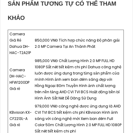
SẢN PHẨM TƯƠNG TỰ CÓ THỂ THAM
KHẢO
Camera
Giá Rẻ
850,000 VNĐ Tích hợp chức năng Độ phân giải
Dahua DH-
2.0 MP Camera Tại An Thành Phát
HAC-T2A21P
985,000 VNĐ Chất Lượng Hình 2.0 MP FULL HD
1080P Sắt nét tiết kiệm chi phí Dahua công nghệ
Camera
luôn được ứng dụng trong từng sản phẩm của
DH-HAC-
mình Hình ảnh xem ban đêm sáng đẹp với
HFW1200DP
Hồng Ngoại 80m Truyền Hình ảnh chất lượng
Giá rẻ
trên nền tảng AHD CVI TVI BCS Hoặt động bền bỉ
Hình Ảnh Sắt Nét Dễ Dàng Sử Dụng
979,000 VNĐ công nghệ được ứng dụng là AHD
KBvision KX-
CVI TVI BCS tiết kiệm chi phí KBvision Hình ảnh
CF2213L-A
sáng với công nghệ mới Xem ban đêm Full
Giá rẻ
Color 50m Chất Lượng Hình 2.0 MP FULL HD 1080P
Sắt nét tiết kiệm chi phí