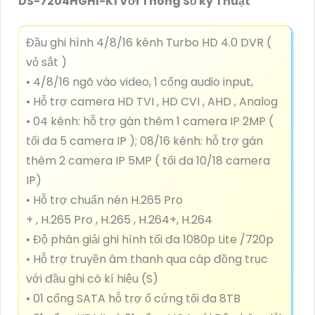
DS-7204HGHI-K1 Với Thông Số kỹ Thuật
Đầu ghi hình 4/8/16 kênh Turbo HD 4.0 DVR (
vỏ sắt )
• 4/8/16 ngõ vào video, 1 cổng audio input,
• Hỗ trợ camera HD TVI , HD CVI , AHD , Analog
• 04 kênh: hỗ trợ gán thêm 1 camera IP 2MP (
tối đa 5 camera IP ); 08/16 kênh: hỗ trợ gán
thêm 2 camera IP 5MP ( tối đa 10/18 camera
IP)
• Hỗ trợ chuẩn nén H.265 Pro
+ , H.265 Pro , H.265 , H.264+, H.264
• Độ phân giải ghi hình tối đa 1080p Lite /720p
• Hỗ trợ truyền âm thanh qua cáp đồng trục
với đầu ghi có kí hiệu (S)
• 01 cổng SATA hỗ trợ ổ cứng tối đa 8TB