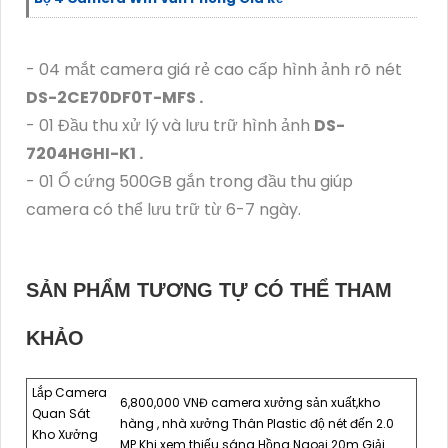
- 04 mắt camera giá rẻ cao cấp hình ảnh rõ nét
DS-2CE70DF0T-MFS .
- 01 Đầu thu xử lý và lưu trữ hình ảnh
DS-
7204HGHI-K1 .
- 01 Ổ cứng 500GB gắn trong đầu thu giúp
camera có thể lưu trữ từ 6-7 ngày.
SẢN PHẨM TƯƠNG TỰ CÓ THỂ THAM
KHẢO
Lắp Camera
6,800,000 VNĐ camera xưởng sản xuất,kho
Quan Sát
hàng , nhà xưởng Thân Plastic độ nét đến 2.0
Kho Xưởng
MP Khi xem thiếu sáng Hồng Ngoại 20m Giải