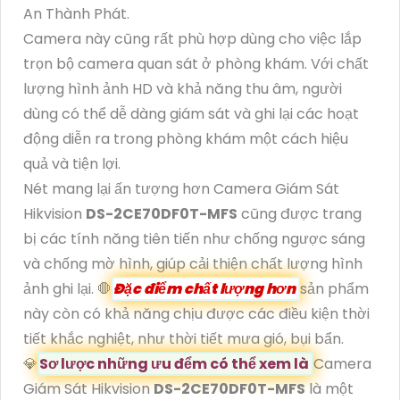
An Thành Phát.
Camera này cũng rất phù hợp dùng cho việc lắp
trọn bộ camera quan sát ở phòng khám. Với chất
lượng hình ảnh HD và khả năng thu âm, người
dùng có thể dễ dàng giám sát và ghi lại các hoạt
động diễn ra trong phòng khám một cách hiệu
quả và tiện lợi.
Nét mang lại ấn tượng hơn Camera Giám Sát
Hikvision
DS-2CE70DF0T-MFS
cũng được trang
bị các tính năng tiên tiến như chống ngược sáng
và chống mờ hình, giúp cải thiện chất lượng hình
ảnh ghi lại. 🛑
Đặc điểm chất lượng hơn
sản phẩm
này còn có khả năng chịu được các điều kiện thời
tiết khắc nghiệt, như thời tiết mưa gió, bụi bẩn.
💎
Sơ lược những ưu đểm có thể xem là
Camera
Giám Sát Hikvision
DS-2CE70DF0T-MFS
là một