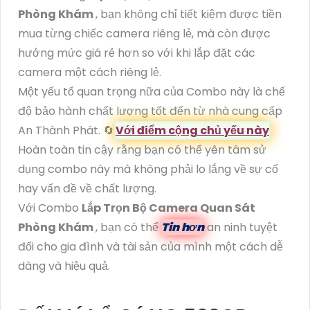
Phòng Khám
, bạn không chỉ tiết kiệm được tiền
mua từng chiếc camera riêng lẻ, mà còn được
hưởng mức giá rẻ hơn so với khi lắp đặt các
camera một cách riêng lẻ.
Một yếu tố quan trọng nữa của Combo này là chế
độ bảo hành chất lượng tốt đến từ nhà cung cấp
An Thành Phát. 🔄
Với điểm cộng chủ yếu này
Hoàn toàn tin cậy rằng bạn có thể yên tâm sử
dụng combo này mà không phải lo lắng về sự cố
hay vấn đề về chất lượng.
Với Combo
Lắp Trọn Bộ Camera Quan Sát
Phòng Khám
, bạn có thể
Tin hơn
an ninh tuyệt
đối cho gia đình và tài sản của mình một cách dễ
dàng và hiệu quả.