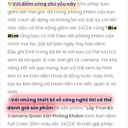
🔄
Với điểm cộng chủ yếu này
cho phép bạn
giám sát mọi góc độ trong phòng khám của bạn
một cách dễ dàng và không bỏ sót bất kỳ chi tiết
nào. Việc có khả năng giám sát 24/24 cũng ®️
Bảo
Đảm
rằng bạn có thể theo dõi phòng khám của
mình mọi lúc, bất kể ban ngày hay ban đêm.
Đầu ghi DVR trong bộ kit là nơi bạn có thể lưu trữ,
xem lại và quản lý các bản ghi từ camera. Với khả
năng kết nối qua mạng, bạn có thể xem lại hình
ảnh từ xa trên điện thoại di động hoặc máy tính,
tạo sự linh động và thuận tiện cho việc quản lý an
ninh.
➲
Vói những thiết kế về công nghệ thì có thể
đánh giá sản phẩm
bộ sản phẩm "
Lắp Trọn Bộ
Camera Quan Sát Phòng Khám
Xem ban đêm
Full Color 20m màu sắc 24/24" là một giải pháp