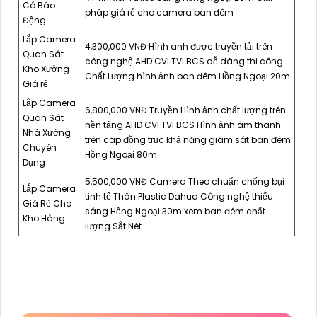
Có Báo
pháp giá rẻ cho camera ban đêm
Động
Lắp Camera
4,300,000 VNĐ Hình anh được truyền tải trên
Quan Sát
công nghệ AHD CVI TVI BCS dễ dàng thi công
Kho Xưởng
Chất Lượng hình ảnh ban đêm Hồng Ngoại 20m
Giá rẻ
Lắp Camera
6,800,000 VNĐ Truyền Hình ảnh chất lượng trên
Quan Sát
nền tảng AHD CVI TVI BCS Hình ảnh âm thanh
Nhà Xưởng
trên cáp đồng trục khả năng giám sát ban đêm
Chuyên
Hồng Ngoại 80m
Dụng
5,500,000 VNĐ Camera Theo chuẩn chống bụi
Lắp Camera
tinh tế Thân Plastic Dahua Công nghệ thiếu
Giá Rẻ Cho
sáng Hồng Ngoại 30m xem ban đêm chất
Kho Hàng
lượng Sắt Nét