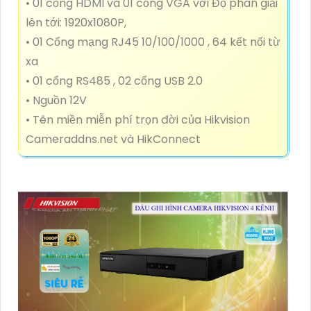
• 01 cổng HDMI và 01 cổng VGA với Độ phân giải
lên tới: 1920x1080P,
• 01 Cổng mạng RJ45 10/100/1000 , 64 kết nối từ
xa
• 01 cổng RS485 , 02 cổng USB 2.0
• Nguồn 12V
• Tên miền miễn phí trọn đời của Hikvision
Cameraddns.net và HikConnect