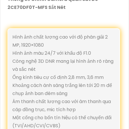
2CE70DF0T-MFS Sắt Nét
Hình ảnh chất lượng cao với độ phân giải 2
MP, 1920×1080
Hình ảnh màu 24/7 với khẩu độ F1.0
Công nghệ 3D DNR mang lại hình ảnh rõ ràng
và sắc nét
Ống kính tiêu cự cố định 2,8 mm, 3,6 mm
Khoảng cách ánh sáng trắng lên tới 20 m để
chụp ảnh ban đêm sáng
Âm thanh chất lượng cao với âm thanh qua
cáp đồng trục, mic tích hợp
Một cổng cho bốn tín hiệu có thể chuyển đổi
(TVI/AHD/CVI/CVBS)