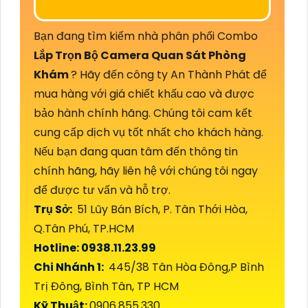
Bạn đang tìm kiếm nhà phân phối Combo
Lắp Trọn Bộ Camera Quan Sát Phòng
Khám
? Hãy đến công ty An Thành Phát để
mua hàng với giá chiết khấu cao và được
bảo hành chính hãng. Chúng tôi cam kết
cung cấp dịch vụ tốt nhất cho khách hàng.
Nếu bạn đang quan tâm đến thông tin
chính hãng, hãy liên hệ với chúng tôi ngay
để được tư vấn và hỗ trợ.
Trụ Sở:
51 Lũy Bán Bích, P. Tân Thới Hòa,
Q.Tân Phú, TP.HCM
Hotline: 0938.11.23.99
Chi Nhánh 1:
445/38 Tân Hòa Đông,P Bình
Trị Đông, Bình Tân, TP HCM
Kỹ Thuật:
0906.855.330