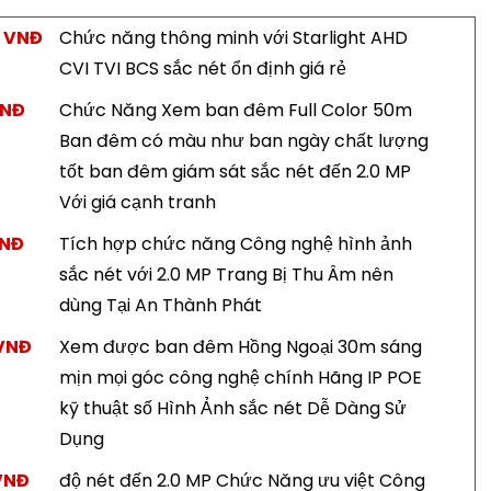
0 VNĐ
Chức năng thông minh với Starlight AHD
CVI TVI BCS sắc nét ổn định giá rẻ
VNĐ
Chức Năng Xem ban đêm Full Color 50m
Ban đêm có màu như ban ngày chất lượng
tốt ban đêm giám sát sắc nét đến 2.0 MP
Với giá cạnh tranh
VNĐ
Tích hợp chức năng Công nghệ hình ảnh
sắc nét với 2.0 MP Trang Bị Thu Âm nên
dùng Tại An Thành Phát
 VNĐ
Xem được ban đêm Hồng Ngoại 30m sáng
mịn mọi góc công nghệ chính Hãng IP POE
kỹ thuật số Hình Ảnh sắc nét Dễ Dàng Sử
Dụng
VNĐ
độ nét đến 2.0 MP Chức Năng ưu việt Công