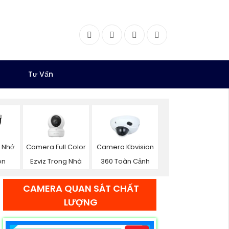
Facebook
Twitter
Instagram
Dribbble
Tư Vấn
Camera Full Color
 Nhớ
Camera Kbvision
Ezviz Trong Nhà
on
360 Toàn Cảnh
CAMERA QUAN SÁT CHẤT
LƯỢNG