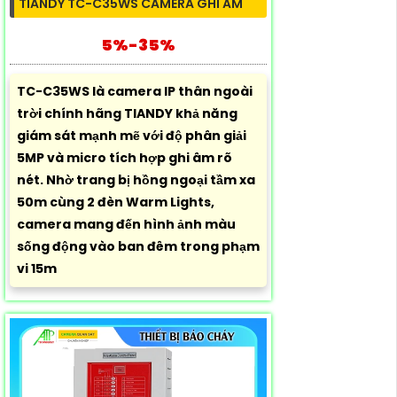
TIANDY TC-C35WS CAMERA GHI ÂM
5%-35%
TC-C35WS là camera IP thân ngoài
trời chính hãng TIANDY khả năng
giám sát mạnh mẽ với độ phân giải
5MP và micro tích hợp ghi âm rõ
nét. Nhờ trang bị hồng ngoại tầm xa
50m cùng 2 đèn Warm Lights,
camera mang đến hình ảnh màu
sống động vào ban đêm trong phạm
vi 15m