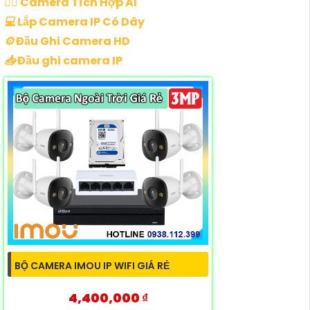
🧛‍♀️
Camera Tích Hợp AI
💻
Lắp Camera IP Có Dây
⚙️
Đầu Ghi Camera HD
📥
Đầu ghi camera IP
BỘ CAMERA IMOU IP WIFI GIÁ RẺ
4,400,000 ₫