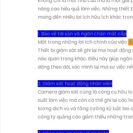
không chỉ là một nhu cầu mà là một giải p
nâng cao hiệu quả làm việc. Những thiết
mang đến nhiều lợi ích hữu ích khác tro
1. Bảo vệ tài sản và ngăn chặn mất cắp
Một trong những lợi ích chính của việc
l
Thiết bị giám sát sẽ ghi lại mọi hoạt độn
nào quan trọng khác. Điều này giúp ngăn 
dàng theo dõi, xác minh lại mọi sự việc nế
2. Giám sát hoạt động nhân viên
Camera giám sát cũng là công cụ hữu ích 
suất làm việc mà còn có thể ghi lại các 
lượng dịch vụ và tăng cường kỷ luật lao
công ty quảng cáo giảm thiểu những tran