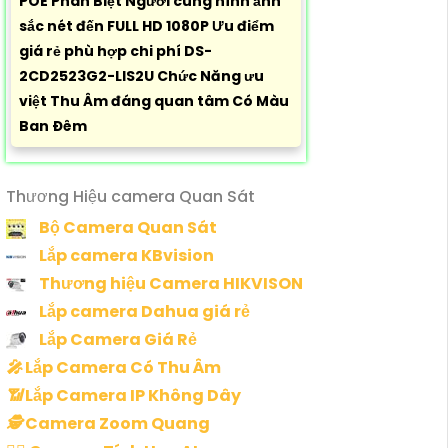
POE Phân Biệt Người cùng hình ảnh
sắc nét đến FULL HD 1080P Ưu điểm
giá rẻ phù hợp chi phí DS-
2CD2523G2-LIS2U Chức Năng ưu
việt Thu Âm đáng quan tâm Có Màu
Ban Ðêm
Thương Hiệu camera Quan Sát
Bộ Camera Quan Sát
Lắp camera KBvision
Thương hiệu Camera HIKVISON
Lắp camera Dahua giá rẻ
Lắp Camera Giá Rẻ
️🎤️
Lắp Camera Có Thu Âm
📶
Lắp Camera IP Không Dây
🕵️
Camera Zoom Quang