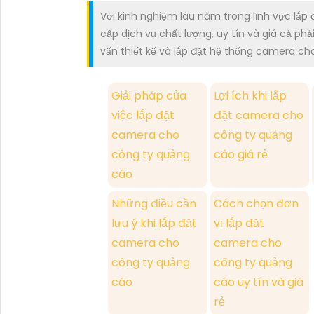
Với kinh nghiệm lâu năm trong lĩnh vực lắ
cấp dịch vụ chất lượng, uy tín và giá cả ph
vấn thiết kế và lắp đặt hệ thống camera c
Giải pháp của
Lợi ích khi lắp
việc lắp đặt
đặt camera cho
camera cho
công ty quảng
công ty quảng
cáo giá rẻ
cáo
Những điều cần
Cách chọn đơn
lưu ý khi lắp đặt
vị lắp đặt
camera cho
camera cho
công ty quảng
công ty quảng
cáo
cáo uy tín và giá
rẻ