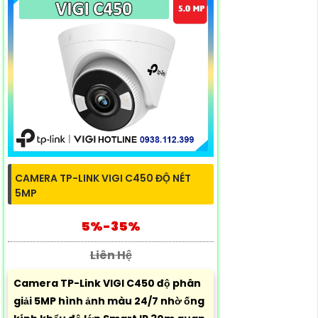
CAMERA TP-LINK VIGI C450 ĐỘ NÉT
5MP
5%-35%
Liên Hệ
Camera TP-Link VIGI C450 độ phân
giải 5MP hình ảnh màu 24/7 nhờ ống