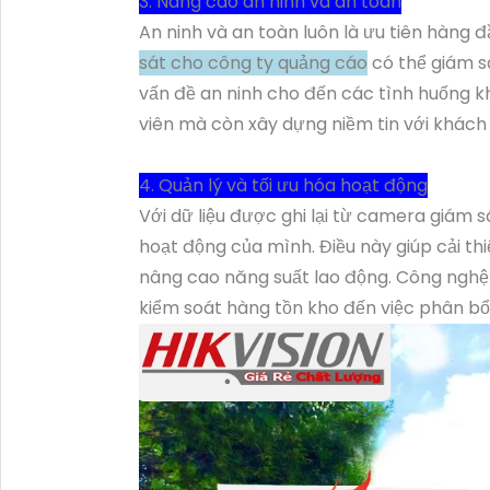
3. Nâng cao an ninh và an toàn
An ninh và an toàn luôn là ưu tiên hàng 
sát cho công ty quảng cáo
có thể giám s
vấn đề an ninh cho đến các tình huống k
viên mà còn xây dựng niềm tin với khách h
4. Quản lý và tối ưu hóa hoạt động
Với dữ liệu được ghi lại từ camera giám 
hoạt động của mình. Điều này giúp cải thi
nâng cao năng suất lao động. Công nghệ n
kiểm soát hàng tồn kho đến việc phân bổ