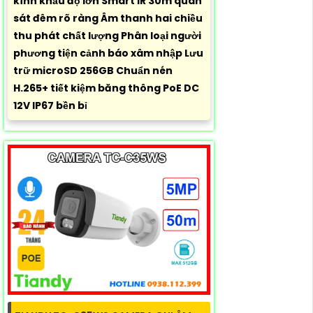
kính khẩu độ lớn Smart IR 30m quan
sát đêm rõ ràng Âm thanh hai chiều
thu phát chất lượng Phân loại người
phương tiện cảnh báo xâm nhập Lưu
trữ microSD 256GB Chuẩn nén
H.265+ tiết kiệm băng thông PoE DC
12V IP67 bền bỉ