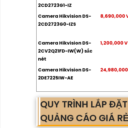
2CD2723G1-IZ
Camera Hikvision DS-
8,690,000
2CD2723G0-IZS
Camera Hikvision DS-
1,200,000 
2CV2Q21FD-IW(W) sắc
nét
Camera Hikvision DS-
24,980,00
2DE7225IW-AE
QUY TRÌNH LẮP ĐẶ
QUẢNG CÁO GIÁ R