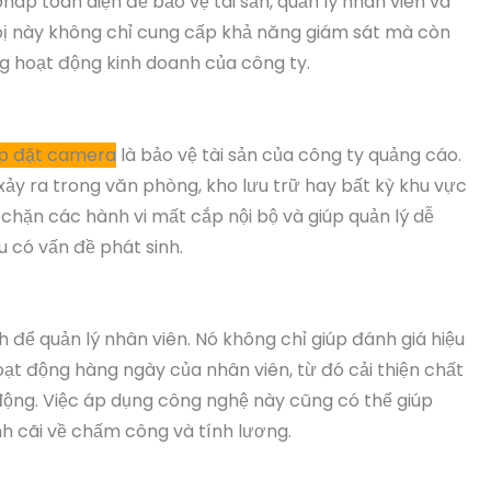
háp toàn diện để bảo vệ tài sản, quản lý nhân viên và
 bị này không chỉ cung cấp khả năng giám sát mà còn
ng hoạt động kinh doanh của công ty.
ắp đặt camera
là bảo vệ tài sản của công ty quảng cáo.
g xảy ra trong văn phòng, kho lưu trữ hay bất kỳ khu vực
chặn các hành vi mất cắp nội bộ và giúp quản lý dễ
u có vấn đề phát sinh.
để quản lý nhân viên. Nó không chỉ giúp đánh giá hiệu
hoạt động hàng ngày của nhân viên, từ đó cải thiện chất
 động. Việc áp dụng công nghệ này cũng có thể giúp
h cãi về chấm công và tính lương.