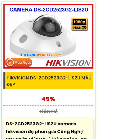
HIKVISION DS-2CD2523G2-LIS2U MẪU
ĐẸP
45%
Liên Hệ
DS-2CD2523G2-LIS2U camera
hikvision độ phân giải Công Nghệ