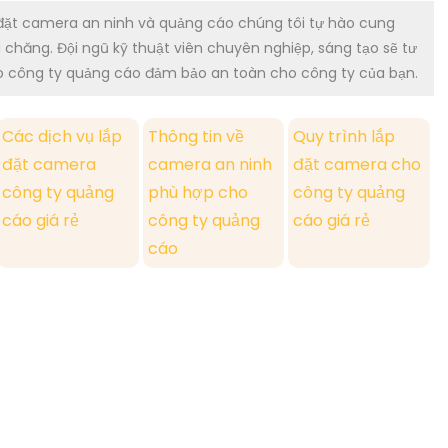
p đặt camera an ninh và quảng cáo chúng tôi tự hào cung
ải chăng. Đội ngũ kỹ thuật viên chuyên nghiệp, sáng tạo sẽ tư
ho công ty quảng cáo đảm bảo an toàn cho công ty của bạn.
Các dịch vụ lắp
Thông tin về
Quy trình lắp
đặt camera
camera an ninh
đặt camera cho
công ty quảng
phù hợp cho
công ty quảng
cáo giá rẻ
công ty quảng
cáo giá rẻ
cáo