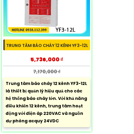
TRUNG TÂM BÁO CHÁY 12 KÊNH YF3-12L
5,736,000 ₫
7,170,000 ₫
Trung tâm báo cháy 12 kênh YF3-12L
là thiết bị quản lý hiệu quả cho các
hệ thống báo cháy lớn. Với khả năng
điều khiển 12 kênh, trung tâm hoạt
động với điện áp 220VAC và nguồn
dự phòng acquy 24VDC