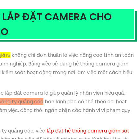
C LẮP ĐẶT CAMERA CHO
ÁO
không chỉ đơn thuần là việc nâng cao tính an toàn
iá rẻ
oanh nghiệp. Bằng việc sử dụng hệ thống camera giám
à kiểm soát hoạt động trong nơi làm việc một cách hiệu
c lắp đặt camera là giúp quản lý nhân viên hiệu quả.
công ty quảng cáo
ban lãnh đạo có thể theo dõi hoạt
làm việc, đồng thời ngăn chặn các hành vi vi phạm quy
ty quảng cáo, việc
lắp đặt hệ thống camera giám sát