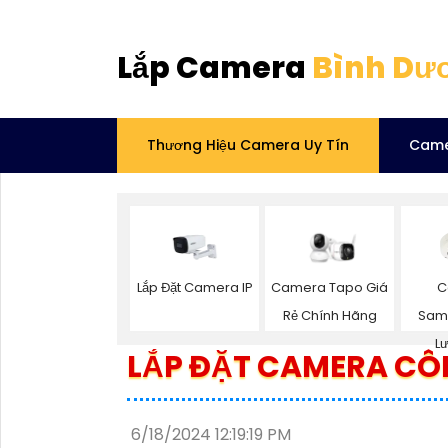
Lắp Camera
Bình Dư
Thương Hiệu Camera Uy Tín
Came
Lắp Đặt Camera IP
C
Camera Tapo Giá
Sam
Rẻ Chính Hãng
L
LẮP ĐẶT CAMERA CÔ
6/18/2024 12:19:19 PM