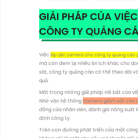
GIẢI PHÁP CỦA VIỆ
CÔNG TY QUẢNG C
Việc
lắp đặt camera cho công ty quảng cáo g
mà còn đem lại nhiều lợi ích khác cho d
sát, công ty quảng cáo có thể theo dõi v
quả.
Một trong những giải pháp nổi bật của việ
Nhờ vào hệ thống
camera giám sát cho 
động của nhân viên, đánh giá năng suất 
định công ty.
Trên con đường phát triển của một công 