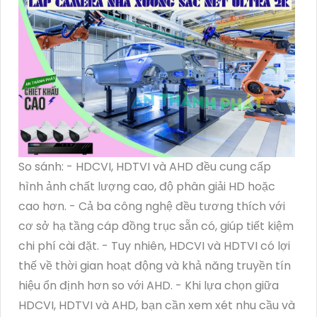
So sánh: - HDCVI, HDTVI và AHD đều cung cấp
hình ảnh chất lượng cao, độ phân giải HD hoặc
cao hơn. - Cả ba công nghệ đều tương thích với
cơ sở hạ tầng cáp đồng trục sẵn có, giúp tiết kiệm
chi phí cài đặt. - Tuy nhiên, HDCVI và HDTVI có lợi
thế về thời gian hoạt động và khả năng truyền tín
hiệu ổn định hơn so với AHD. - Khi lựa chọn giữa
HDCVI, HDTVI và AHD, bạn cần xem xét nhu cầu và