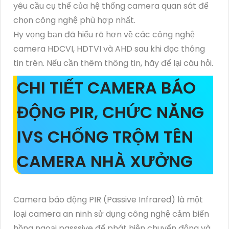
yêu cầu cụ thể của hệ thống camera quan sát để
chọn công nghệ phù hợp nhất.
Hy vọng bạn đã hiểu rõ hơn về các công nghệ
camera HDCVI, HDTVI và AHD sau khi đọc thông
tin trên. Nếu cần thêm thông tin, hãy để lại câu hỏi.
CHI TIẾT CAMERA BÁO
ĐỘNG PIR, CHỨC NĂNG
IVS CHỐNG TRỘM TÊN
CAMERA NHÀ XƯỞNG
Camera báo động PIR (Passive Infrared) là một
loại camera an ninh sử dụng công nghệ cảm biến
hồng ngoại passsive để phát hiện chuyển động và