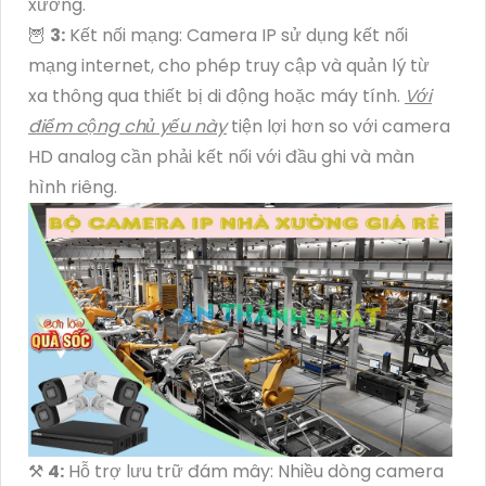
xưởng.
🦉
3:
Kết nối mạng: Camera IP sử dụng kết nối
mạng internet, cho phép truy cập và quản lý từ
xa thông qua thiết bị di động hoặc máy tính.
Với
điểm cộng chủ yếu này
tiện lợi hơn so với camera
HD analog cần phải kết nối với đầu ghi và màn
hình riêng.
⚒
4:
Hỗ trợ lưu trữ đám mây: Nhiều dòng camera