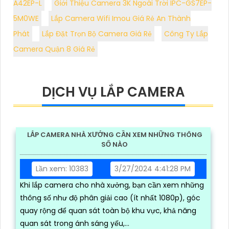
A42EP-L
Giới Thiệu Camera 3K Ngoài Trời IPC-GS7EP-
5M0WE
Lắp Camera Wifi Imou Giá Rẻ An Thành
Phát
Lắp Đặt Trọn Bộ Camera Giá Rẻ
Công Ty Lắp
Camera Quận 8 Giá Rẻ
DỊCH VỤ LẮP CAMERA
LẮP CAMERA NHÀ XƯỞNG CẦN XEM NHỮNG THÔNG
SỐ NÀO
Lần xem: 10383
3/27/2024 4:41:28 PM
Khi lắp camera cho nhà xưởng, bạn cần xem những
thông số như độ phân giải cao (ít nhất 1080p), góc
quay rộng để quan sát toàn bộ khu vực, khả năng
quan sát trong ánh sáng yếu,...