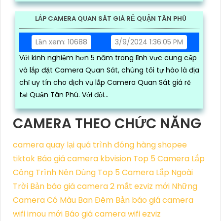
LẮP CAMERA QUAN SÁT GIÁ RẺ QUẬN TÂN PHÚ
Lần xem: 10688
3/9/2024 1:36:05 PM
Với kinh nghiệm hơn 5 năm trong lĩnh vực cung cấp
và lắp đặt Camera Quan Sát, chúng tôi tự hào là địa
chỉ uy tín cho dịch vụ lắp Camera Quan Sát giá rẻ
tại Quận Tân Phú. Với đội...
CAMERA THEO CHỨC NĂNG
camera quay lại quá trình đóng hàng shopee
tiktok
Báo giá camera kbvision
Top 5 Camera Lắp
Công Trình Nên Dùng
Top 5 Camera Lắp Ngoài
Trời
Bản báo giá camera 2 mắt ezviz mới
Những
Camera Có Màu Ban Đêm
Bản báo giá camera
wifi imou mới
Báo giá camera wifi ezviz