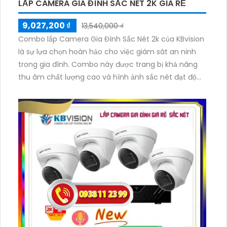
LẮP CAMERA GIA ĐÌNH SẮC NÉT 2K GIÁ RẺ
9,027,200 ₫
13,540,000 ₫
Combo lắp Camera Gia Đình Sắc Nét 2k của KBvision
là sự lựa chọn hoàn hảo cho việc giám sát an ninh
trong gia đình. Combo này được trang bị khả năng
thu âm chất lượng cao và hình ảnh sắc nét đạt độ
phân giải 2k, mang lại trải nghiệm giám sát tuyệt vời