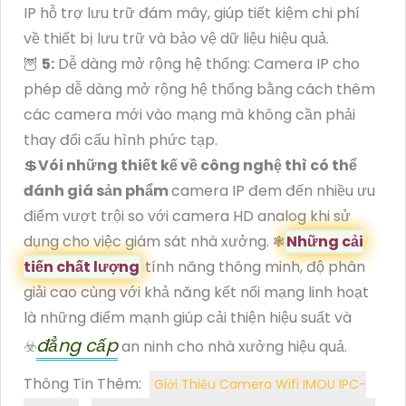
IP hỗ trợ lưu trữ đám mây, giúp tiết kiệm chi phí
về thiết bị lưu trữ và bảo vệ dữ liệu hiệu quả.
🦉
5:
Dễ dàng mở rộng hệ thống: Camera IP cho
phép dễ dàng mở rộng hệ thống bằng cách thêm
các camera mới vào mạng mà không cần phải
thay đổi cấu hình phức tạp.
💲
Vói những thiết kế về công nghệ thì có thể
đánh giá sản phẩm
camera IP đem đến nhiều ưu
điểm vượt trội so với camera HD analog khi sử
dụng cho việc giám sát nhà xưởng. ❃
Những cải
tiến chất lượng
tính năng thông minh, độ phân
giải cao cùng với khả năng kết nối mạng linh hoạt
là những điểm mạnh giúp cải thiện hiệu suất và
đẳng cấp
☣️
an ninh cho nhà xưởng hiệu quả.
Thông Tin Thêm:
Giới Thiệu Camera Wifi IMOU IPC-