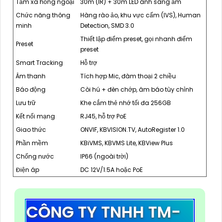
Tầm xa hồng ngoại
30m (IR) + 30m LED ánh sáng ấm
Chức năng thông
Hàng rào ảo, khu vực cấm (IVS), Human
minh
Detection, SMD 3.0
Thiết lập điểm preset, gọi nhanh điểm
Preset
preset
Smart Tracking
Hỗ trợ
Âm thanh
Tích hợp Mic, đàm thoại 2 chiều
Báo động
Còi hú + đèn chớp, âm báo tùy chỉnh
Lưu trữ
Khe cắm thẻ nhớ tối đa 256GB
Kết nối mạng
RJ45, hỗ trợ PoE
Giao thức
ONVIF, KBVISION.TV, AutoRegister 1.0
Phần mềm
KBiVMS, KBVMS Lite, KBView Plus
Chống nước
IP66 (ngoài trời)
Điện áp
DC 12V/1.5A hoặc PoE
CÔNG TY TNHH TM-