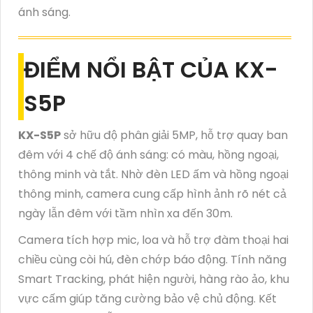
ánh sáng.
ĐIỂM NỔI BẬT CỦA KX-
S5P
KX-S5P
sở hữu độ phân giải 5MP, hỗ trợ quay ban
đêm với 4 chế độ ánh sáng: có màu, hồng ngoại,
thông minh và tắt. Nhờ đèn LED ấm và hồng ngoại
thông minh, camera cung cấp hình ảnh rõ nét cả
ngày lẫn đêm với tầm nhìn xa đến 30m.
Camera tích hợp mic, loa và hỗ trợ đàm thoại hai
chiều cùng còi hú, đèn chớp báo động. Tính năng
Smart Tracking, phát hiện người, hàng rào ảo, khu
vực cấm giúp tăng cường bảo vệ chủ động. Kết