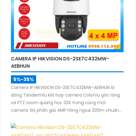
CAMERA IP HIKVISION DS-2SE7C432MW-
AEBHUN
5%-35%
Camera IP HIKVISION DS-2SE7C432MW-AEBHUN là
dòng TandemVu kết hợp camera ColorVu góc rộng
và PTZ zoom quang học 32X trong cùng một
camera. Độ phân giải 4MP hồng ngoại 200m chuẩn
nén H.265+ cùng khả năng quan sát màu ban đêm
giúp giám sát khu vực rộng với hình ảnh rõ nét cả
ngày và đêm.