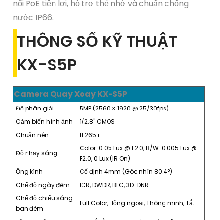
nối PoE tiện lợi, hỗ trợ thẻ nhớ và chuẩn chống
nước IP66.
THÔNG SỐ KỸ THUẬT
KX-S5P
Camera Quay Xoay KX-S5P
Độ phân giải
5MP (2560 × 1920 @ 25/30fps)
Cảm biến hình ảnh
1/2.8" CMOS
Chuẩn nén
H.265+
Color: 0.05 Lux @ F2.0, B/W: 0.005 Lux @
Độ nhạy sáng
F2.0, 0 Lux (IR On)
Ống kính
Cố định 4mm (Góc nhìn 80.4°)
Chế độ ngày đêm
ICR, DWDR, BLC, 3D-DNR
Chế độ chiếu sáng
Full Color, Hồng ngoại, Thông minh, Tắt
ban đêm