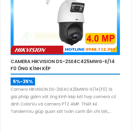
CAMERA HIKVISION DS-2SE4C425MWG-E/14
F0 ỐNG KÍNH KÉP
5%-35%
Camera HIKVISION DS-2SE4C425MWG-E/14(F0) là
giải pháp giám sát ống kính kép kết hợp camera cố
định ColorVu và camera PTZ 4MP. Thiết kế
TandemVu giúp quan sát toàn cảnh lẫn chi tiết,
zoom quang 25X, hồng ngoại 100m cùng hình ảnh
màu sắc rõ nét cả ngày lẫn đêm.