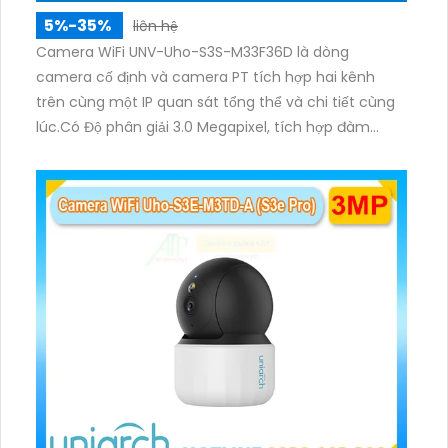
dung lượng thấp nhờ công nghệ nén hình H.265+.
5%-35%
liên hệ
Camera WiFi UNV-Uho-S3S-M33F36D là dòng
camera cố định và camera PT tích hợp hai kênh
trên cùng một IP quan sát tổng thể và chi tiết cùng
lúc.Có Độ phân giải 3.0 Megapixel, tích hợp đàm
thoại hai chiều. Hồng ngoại ban đêm và đèn ánh
sáng ấm lên đến 10m.