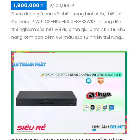
1,900,000 ₫
2,200,000 ₫
Được đánh giá cao về chất lượng hình ảnh, thiết bị
Camera IP Wifi CS-H9c-R100-8H33WKFL mang đến
trải nghiệm sắc nét với độ phân giải Ultra 4K Lite. Khả
năng xem ban đêm với màu sắc tự nhiên trải rộng
tới 30m, đồng thời không giảm chất lượng thông qua
công nghệ IP Wifi tiên tiến. Lý tưởng cho lắp đặt
trong gia đình hoặc căn hộ, camera có khả năng
xoay 360 độ, cung cấp âm thanh rõ ràng và loa
mạnh mẽ.