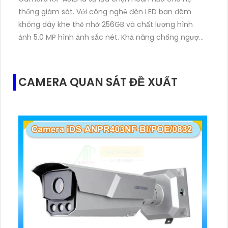
thống giám sát. Với công nghệ đèn LED ban đêm
không dây khe thẻ nhớ 256GB và chất lượng hình
ảnh 5.0 MP hình ảnh sắc nét. Khả năng chống ngược
sáng DWDR cảm biến CMOS kết nối IP Wifi cùng với
sự mạnh mẽ của nền tảng này
CAMERA QUAN SÁT ĐỀ XUẤT