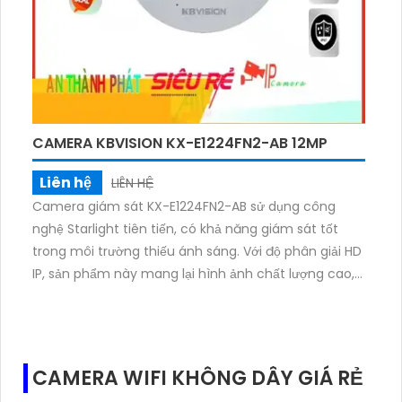
CAMERA KBVISION KX-E1224FN2-AB 12MP
Liên hệ
LIÊN HỆ
Camera giám sát KX-E1224FN2-AB sử dụng công
nghệ Starlight tiên tiến, có khả năng giám sát tốt
trong môi trường thiếu ánh sáng. Với độ phân giải HD
IP, sản phẩm này mang lại hình ảnh chất lượng cao,
rõ nét. Thiết kế cấu hình thông minh, dễ dàng lắp đặt
và sử dụngThiết Bị Camera công nghệ nổi bật với
tầm nhìn ban đêm vượt trội, sử dụng chip Starlight IP
mang lại hiệu suất tối ưu. Sản phẩm KX-E1224FN2-AB
CAMERA WIFI KHÔNG DÂY GIÁ RẺ
được thiết kế tích hợp lưu trữ trên thẻ nhớ, đảm bảo