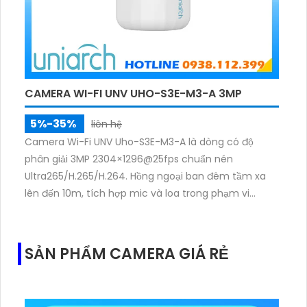
CAMERA WI-FI UNV UHO-S3E-M3-A 3MP
5%-35%
liên hệ
Camera Wi-Fi UNV Uho-S3E-M3-A là dòng có độ
phân giải 3MP 2304×1296@25fps chuẩn nén
Ultra265/H.265/H.264. Hồng ngoại ban đêm tầm xa
lên đến 10m, tích hợp mic và loa trong phạm vi
3m.Hỗ trợ thẻ nhớ MicroSD tối đa 256GB
SẢN PHẨM CAMERA GIÁ RẺ