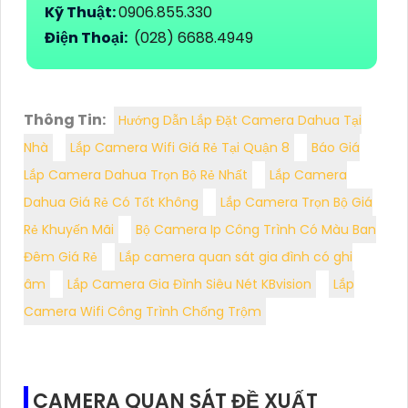
Kỹ Thuật:
0906.855.330
Điện Thoại:
(028) 6688.4949
Thông Tin:
Hướng Dẫn Lắp Đặt Camera Dahua Tại
Nhà
Lắp Camera Wifi Giá Rẻ Tại Quận 8
Báo Giá
Lắp Camera Dahua Trọn Bộ Rẻ Nhất
Lắp Camera
Dahua Giá Rẻ Có Tốt Không
Lắp Camera Trọn Bộ Giá
Rẻ Khuyến Mãi
Bộ Camera Ip Công Trình Có Màu Ban
Đêm Giá Rẻ
Lắp camera quan sát gia đình có ghi
âm
Lắp Camera Gia Đình Siêu Nét KBvision
Lắp
Camera Wifi Công Trình Chống Trộm
CAMERA QUAN SÁT ĐỀ XUẤT