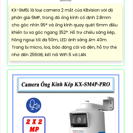
liên hệ
KX-SM6L là loại camera 2 mắt của KBvision với độ
phân giải 6MP, trong đó ống kính cố định 2.8mm
cho góc nhìn 95° và ống kính quay quét 6mm điều
khiển từ xa góc ngang 352°. Hỗ trợ chiếu sáng kép,
hồng ngoại tối đa 50m, LED ánh sáng ấm 40m.
Trang bị micro, loa, báo động còi và đèn, hỗ trợ thẻ
nhớ đến 256GB, kết nối WiFi 6 và LAN.