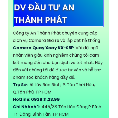
DV ĐẦU TƯ AN
THÀNH PHÁT
Công ty An Thành Phát chuyên cung cấp
dịch vụ Camera Giá re và lắp đặt hệ thống
Camera Quay Xoay KX-S5P
. Với đội ngũ
nhân viên giàu kinh nghiệm chúng tôi cam
kết mang đến cho bạn dịch vụ tốt nhất. Hãy
đến với chúng tôi để được tư vấn và hỗ trợ
chăm sóc khách hàng đầy đủ.
Trụ Sở:
51 Lũy Bán Bích, P. Tân Thới Hòa,
Q.Tân Phú, TP.HCM
Hotline: 0938.11.23.99
Chi Nhánh 1:
445/38 Tân Hòa Đông,P Bình
Trị Đông, Bình Tân, TP HCM