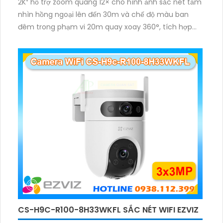
2K⁺ hỗ trợ zoom quang 12× cho hình ảnh sắc nét tầm
nhìn hồng ngoại lên đến 30m và chế độ màu ban
đêm trong phạm vi 20m quay xoay 360°, tích hợp
đàm thoại hai chiều, còi báo động và đèn chớp,
camera giúp nâng cao an ninh hiệu quả. Đạt chuẩn
IP67 có khả năng chống bụi, nước, đảm bảo hoạt
động ổn định trong mọi điều kiện thời tiết.
CS-H9C-R100-8H33WKFL SẮC NÉT WIFI EZVIZ