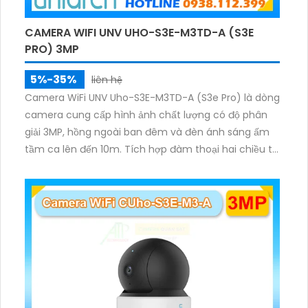
CAMERA WIFI UNV UHO-S3E-M3TD-A (S3E
PRO) 3MP
5%-35%
liên hệ
Camera WiFi UNV Uho-S3E-M3TD-A (S3e Pro) là dòng
camera cung cấp hình ảnh chất lượng có độ phân
giải 3MP, hồng ngoài ban đêm và đèn ánh sáng ấm
tầm ca lên đến 10m. Tích hợp đàm thoại hai chiều to
rõ ràng, hỗ trợ thẻ nhớ 512GB, có nút cảm ứng tiện lợi.