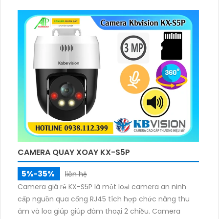
đêm Có Màu Ban Ðêm sắc nét với 3.0 MP.
CAMERA QUAY XOAY KX-S5P
5%-35%
liên hệ
Camera giá rẻ KX-S5P là một loại camera an ninh
cấp nguồn qua cổng RJ45 tích hợp chức năng thu
âm và loa giúp giúp đàm thoại 2 chiều. Camera