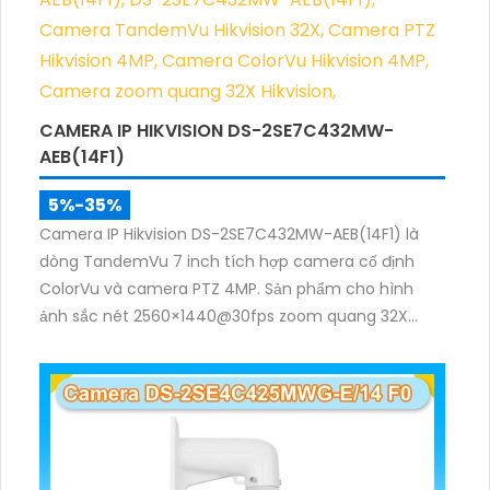
CAMERA IP HIKVISION DS-2SE7C432MW-
AEB(14F1)
5%-35%
Camera IP Hikvision DS-2SE7C432MW-AEB(14F1) là
dòng TandemVu 7 inch tích hợp camera cố định
ColorVu và camera PTZ 4MP. Sản phẩm cho hình
ảnh sắc nét 2560×1440@30fps zoom quang 32X
hồng ngoại 200m, hỗ trợ đèn trắng 30m, phù hợp
giám sát khu vực rộng cả ngày lẫn đêm.