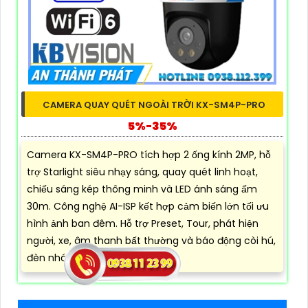
CAMERA QUAY QUÉT NGOÀI TRỜI KX-SM4P-PRO
5%-35%
Camera KX-SM4P-PRO tích hợp 2 ống kính 2MP, hỗ
trợ Starlight siêu nhạy sáng, quay quét linh hoạt,
chiếu sáng kép thông minh và LED ánh sáng ấm
30m. Công nghệ AI-ISP kết hợp cảm biến lớn tối ưu
hình ảnh ban đêm. Hỗ trợ Preset, Tour, phát hiện
người, xe, âm thanh bất thường và báo động còi hú,
đèn nháy.