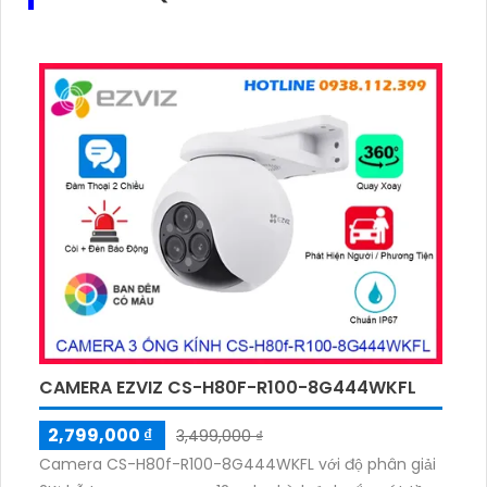
CAMERA EZVIZ CS-H80F-R100-8G444WKFL
2,799,000 ₫
3,499,000 ₫
Camera CS-H80f-R100-8G444WKFL với độ phân giải