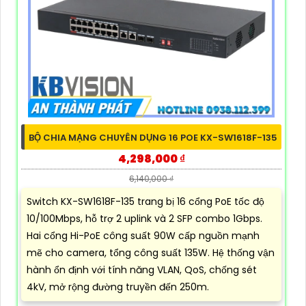
BỘ CHIA MẠNG CHUYÊN DỤNG 16 POE KX-SW1618F-135
4,298,000 ₫
6,140,000 ₫
Switch KX-SW1618F-135 trang bị 16 cổng PoE tốc độ
10/100Mbps, hỗ trợ 2 uplink và 2 SFP combo 1Gbps.
Hai cổng Hi-PoE công suất 90W cấp nguồn mạnh
mẽ cho camera, tổng công suất 135W. Hệ thống vận
hành ổn định với tính năng VLAN, QoS, chống sét
4kV, mở rộng đường truyền đến 250m.