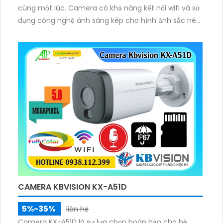
cùng một lúc. Camera có khả năng kết nối wifi và sử
dụng công nghệ ánh sáng kép cho hình ảnh sắc nét
đến 5.0 MP. Được trang bị công nghệ chống ngược
sáng DWDR camera cung cấp hình ảnh chất lượng
cao cả vào ban đêm.
CAMERA KBVISION KX-A51D
5%-35%
liên hệ
Camera KX-A51D là sự lựa chọn hoàn hảo cho hệ