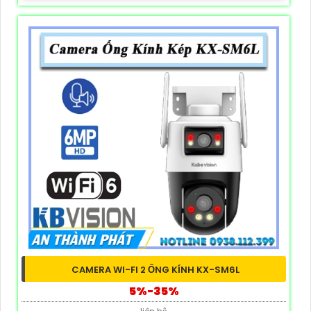
CAMERA WI-FI 2 ỐNG KÍNH KX-SM6L
5%-35%