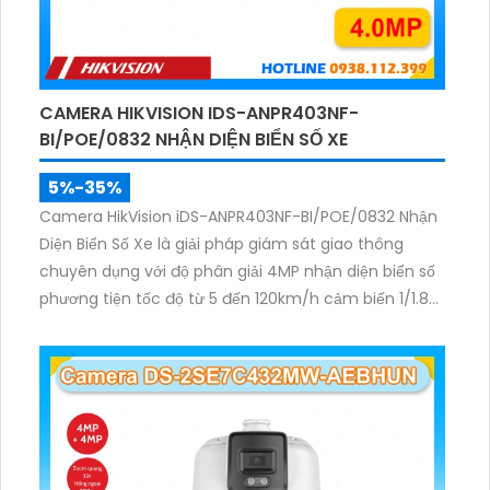
CAMERA HIKVISION IDS-ANPR403NF-
BI/POE/0832 NHẬN DIỆN BIỂN SỐ XE
5%-35%
Camera HikVision iDS-ANPR403NF-BI/POE/0832 Nhận
Diện Biển Số Xe là giải pháp giám sát giao thông
chuyên dụng với độ phân giải 4MP nhận diện biển số
phương tiện tốc độ từ 5 đến 120km/h cảm biến 1/1.8
inch WDR 140dB cùng hồng ngoại 60m mang lại hình
ảnh rõ nét.