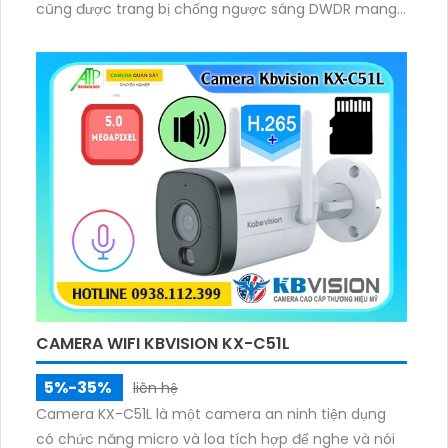
cũng được trang bị chống ngược sáng DWDR mang
lại hình ảnh rõ nét ở mọi điều kiện ánh sáng.
CAMERA WIFI KBVISION KX-C51L
5%-35%
liên hệ
Camera KX-C51L là một camera an ninh tiện dụng
có chức năng micro và loa tích hợp để nghe và nói