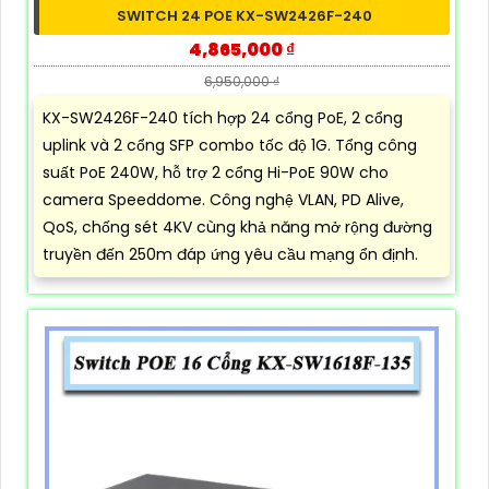
SWITCH 24 POE KX-SW2426F-240
4,865,000 ₫
6,950,000 ₫
KX-SW2426F-240 tích hợp 24 cổng PoE, 2 cổng
uplink và 2 cổng SFP combo tốc độ 1G. Tổng công
suất PoE 240W, hỗ trợ 2 cổng Hi-PoE 90W cho
camera Speeddome. Công nghệ VLAN, PD Alive,
QoS, chống sét 4KV cùng khả năng mở rộng đường
truyền đến 250m đáp ứng yêu cầu mạng ổn định.