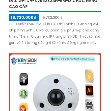
ĐẦU GHI DH-XVR5232AN-5M-I3 CHỨC NĂNG
CAO CẤP
16,730,000 ₫
16,730,000 ₫
DH-XVR5232AN-5M-I3 là Đầu thu hình HD Analog với
chip hình ảnh 5.0 MP độ phân giải phù hợp cho công
trình. Thêm 16 camera IP trang bị 2 HDD. Thiết kế nhỏ
gọn và ấn tượng đầu ghi 32 kênh. Công nghệ mới
nhất là AHD CVI TVI BCS giúp tiết kiệm chi phí. Tích
hợp công nghệ AI phù hợp cho các công trình.