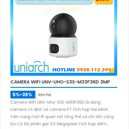
phạm vi 3m.
CAMERA WIFI UNV-UHO-S3S-M33F36D 3MP
5%-35%
liên hệ
Camera WiFi UNV-Uho-S3S-M33F36D là dòng
camera cố định và camera PT tích hợp hai kênh
trên cùng một IP quan sát tổng thể và chi tiết cùng
lúc.Có Độ phân giải 3.0 Megapixel, tích hợp đàm