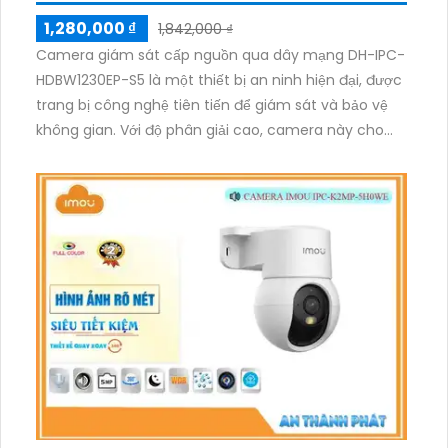
1,280,000 ₫
1,842,000 ₫
Camera giám sát cấp nguồn qua dây mạng DH-IPC-
HDBW1230EP-S5 là một thiết bị an ninh hiện đại, được
trang bị công nghệ tiên tiến để giám sát và bảo vệ
không gian. Với độ phân giải cao, camera này cho
phép quan sát rõ ràng và chi tiết. Thiết bị sử dụng kết
nối qua dây mạng, giúp truyền tải hình ảnh một cách
nhanh chóng và ổn định. Ngoài ra, camera DH-IPC-
HDBW1230EP-S5 cũng có khả năng ghi hình, gửi
thông báo đến điện thoại khi phát hiện chuyển động
và hỗ trợ các tính năng thông minh như nhận dạng
khuôn mặt và đếm người. Đây là lựa chọn lý tưởng
để nâng cao an ninh và đảm bảo sự an toàn cho
không gian của bạn.