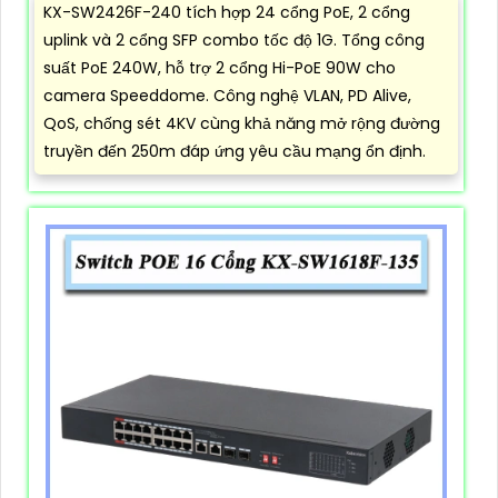
KX-SW2426F-240 tích hợp 24 cổng PoE, 2 cổng
uplink và 2 cổng SFP combo tốc độ 1G. Tổng công
suất PoE 240W, hỗ trợ 2 cổng Hi-PoE 90W cho
camera Speeddome. Công nghệ VLAN, PD Alive,
QoS, chống sét 4KV cùng khả năng mở rộng đường
truyền đến 250m đáp ứng yêu cầu mạng ổn định.