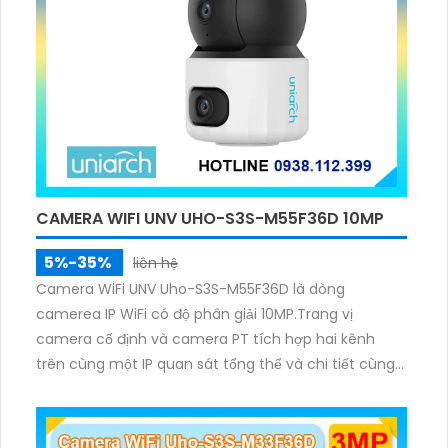
CAMERA WIFI UNV UHO-S3S-M55F36D 10MP
5%-35%
liên hệ
Camera WiFi UNV Uho-S3S-M55F36D là dòng
camerea IP WiFi có độ phân giải 10MP.Trang vị
camera cố định và camera PT tích hợp hai kênh
trên cùng một IP quan sát tổng thể và chi tiết cùng
lúc, hỗ trợ đàm thoại hai chiều cảnh báo âm thanh
ánh sáng. Kết hợp hồng ngoại và đèn ấm cho hình
ảnh có màu trong nhiều điều kiện khác nhau trong