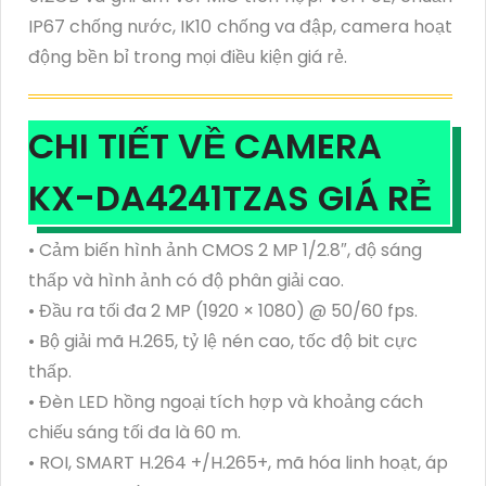
IP67 chống nước, IK10 chống va đập, camera hoạt
động bền bỉ trong mọi điều kiện giá rẻ.
CHI TIẾT VỀ CAMERA
KX-DA4241TZAS GIÁ RẺ
• Cảm biến hình ảnh CMOS 2 MP 1/2.8″, độ sáng
thấp và hình ảnh có độ phân giải cao.
• Đầu ra tối đa 2 MP (1920 × 1080) @ 50/60 fps.
• Bộ giải mã H.265, tỷ lệ nén cao, tốc độ bit cực
thấp.
• Đèn LED hồng ngoại tích hợp và khoảng cách
chiếu sáng tối đa là 60 m.
• ROI, SMART H.264 +/H.265+, mã hóa linh hoạt, áp