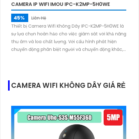
CAMERA IP WIFI IMOU IPC-K2MP-5H0WE
45%
Liên Hệ
Thiết bị Camera Wifi Không Dây IPC-K2MP-5H0WE là
sự lựa chọn hoàn hảo cho việc giám sát với khả năng
thu âm và loa chất lượng. Với cấu hình phát hiện
chuyển động phân biệt người và chuyển động khác,
camera này còn có khả năng hiển thị màu vào ban
đêm, công nghệ xử lý hình ảnh thiếu sáng mang lại
hình ảnh sắc nét và màu sắc sặc sỡ, đặc biệt hồng
ngoại có thể lên đến 10m mạnh mẽ hơn.
CAMERA WIFI KHÔNG DÂY GIÁ RẺ