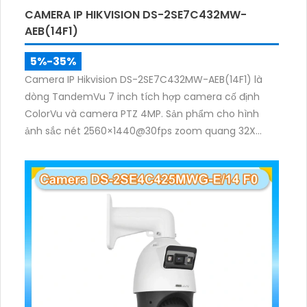
CAMERA IP HIKVISION DS-2SE7C432MW-
AEB(14F1)
5%-35%
Camera IP Hikvision DS-2SE7C432MW-AEB(14F1) là
dòng TandemVu 7 inch tích hợp camera cố định
ColorVu và camera PTZ 4MP. Sản phẩm cho hình
ảnh sắc nét 2560×1440@30fps zoom quang 32X
hồng ngoại 200m, hỗ trợ đèn trắng 30m, phù hợp
giám sát khu vực rộng cả ngày lẫn đêm.