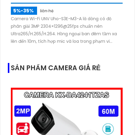
5%-35%
liên hệ
Camera Wi-Fi UNV Uho-S3E-M3-A là dòng có độ
phân giải 3MP 2304×1296@25fps chuẩn nén
Ultra265/H.265/H.264. Hồng ngoại ban đêm tầm xa
lên đến 10m, tích hợp mic và loa trong phạm vi
3m.Hỗ trợ thẻ nhớ MicroSD tối đa 256GB
SẢN PHẨM CAMERA GIÁ RẺ