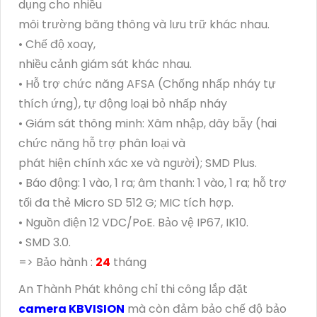
dụng cho nhiều
môi trường băng thông và lưu trữ khác nhau.
• Chế độ xoay,
nhiều cảnh giám sát khác nhau.
• Hỗ trợ chức năng AFSA (Chống nhấp nháy tự
thích ứng), tự động loại bỏ nhấp nháy
• Giám sát thông minh: Xâm nhập, dây bẫy (hai
chức năng hỗ trợ phân loại và
phát hiện chính xác xe và người); SMD Plus.
• Báo động: 1 vào, 1 ra; âm thanh: 1 vào, 1 ra; hỗ trợ
tối đa thẻ Micro SD 512 G; MIC tích hợp.
• ​​Nguồn điện 12 VDC/PoE. Bảo vệ IP67, IK10.
• SMD 3.0.
=> Bảo hành :
24
tháng
An Thành Phát không chỉ thi công lắp đặt
camera KBVISION
mà còn đảm bảo chế độ bảo