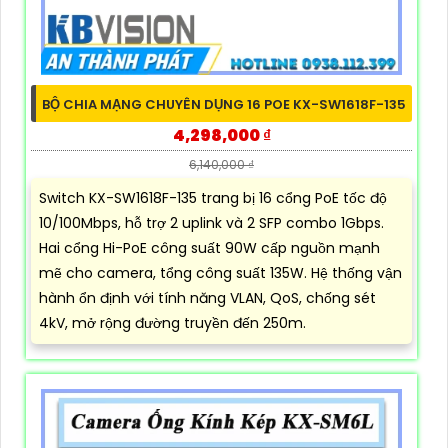
BỘ CHIA MẠNG CHUYÊN DỤNG 16 POE KX-SW1618F-135
4,298,000 ₫
6,140,000 ₫
Switch KX-SW1618F-135 trang bị 16 cổng PoE tốc độ
10/100Mbps, hỗ trợ 2 uplink và 2 SFP combo 1Gbps.
Hai cổng Hi-PoE công suất 90W cấp nguồn mạnh
mẽ cho camera, tổng công suất 135W. Hệ thống vận
hành ổn định với tính năng VLAN, QoS, chống sét
4kV, mở rộng đường truyền đến 250m.