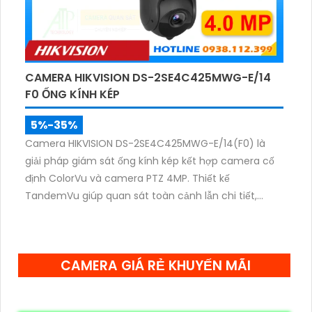
CAMERA HIKVISION DS-2SE4C425MWG-E/14
F0 ỐNG KÍNH KÉP
5%-35%
Camera HIKVISION DS-2SE4C425MWG-E/14(F0) là
giải pháp giám sát ống kính kép kết hợp camera cố
định ColorVu và camera PTZ 4MP. Thiết kế
TandemVu giúp quan sát toàn cảnh lẫn chi tiết,
zoom quang 25X, hồng ngoại 100m cùng hình ảnh
màu sắc rõ nét cả ngày lẫn đêm.
CAMERA GIÁ RẺ KHUYẾN MÃI