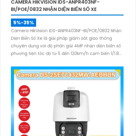
CAMERA HIKVISION IDS-ANPR403NF-
BI/POE/0832 NHẬN DIỆN BIỂN SỐ XE
5%-35%
Camera HikVision iDS-ANPR403NF-BI/POE/0832 Nhận
Diện Biển Số Xe là giải pháp giám sát giao thông
chuyên dụng với độ phân giải 4MP nhận diện biển số
phương tiện tốc độ từ 5 đến 120km/h cảm biến 1/1.8
inch WDR 140dB cùng hồng ngoại 60m mang lại hình
ảnh rõ nét.