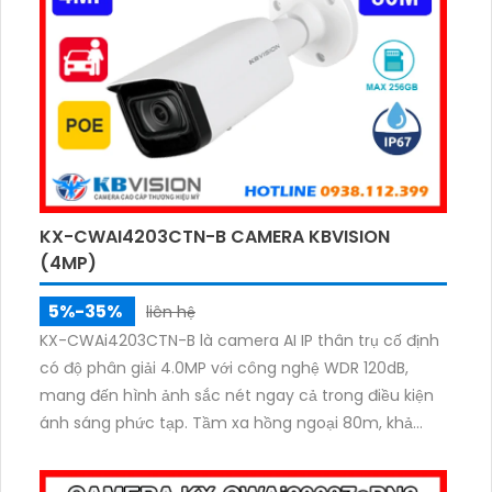
KX-CWAI4203CTN-B CAMERA KBVISION
(4MP)
5%-35%
liên hệ
KX-CWAi4203CTN-B là camera AI IP thân trụ cố định
có độ phân giải 4.0MP với công nghệ WDR 120dB,
mang đến hình ảnh sắc nét ngay cả trong điều kiện
ánh sáng phức tạp. Tầm xa hồng ngoại 80m, khả
năng phân loại chính xác giữa người và phương tiện
cùng chuẩn IP67 giúp camera hoạt động bền bỉ