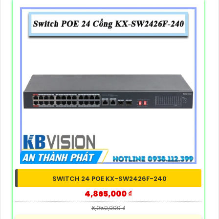
SWITCH 24 POE KX-SW2426F-240
4,865,000 ₫
6,950,000 ₫