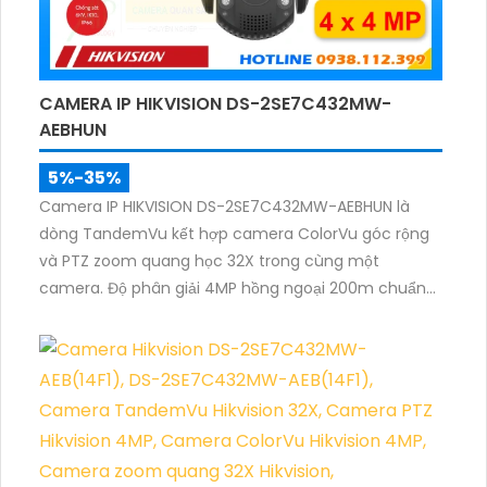
CAMERA IP HIKVISION DS-2SE7C432MW-
AEBHUN
5%-35%
Camera IP HIKVISION DS-2SE7C432MW-AEBHUN là
dòng TandemVu kết hợp camera ColorVu góc rộng
và PTZ zoom quang học 32X trong cùng một
camera. Độ phân giải 4MP hồng ngoại 200m chuẩn
nén H.265+ cùng khả năng quan sát màu ban đêm
giúp giám sát khu vực rộng với hình ảnh rõ nét cả
ngày và đêm.