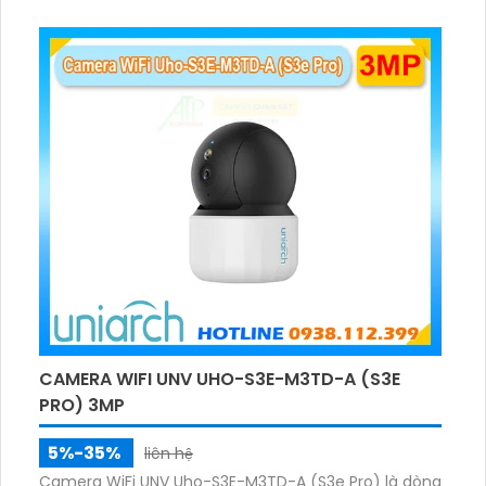
thoại hai chiều. Hồng ngoại ban đêm và đèn ánh
sáng ấm lên đến 10m.
CAMERA WIFI UNV UHO-S3E-M3TD-A (S3E
PRO) 3MP
5%-35%
liên hệ
Camera WiFi UNV Uho-S3E-M3TD-A (S3e Pro) là dòng