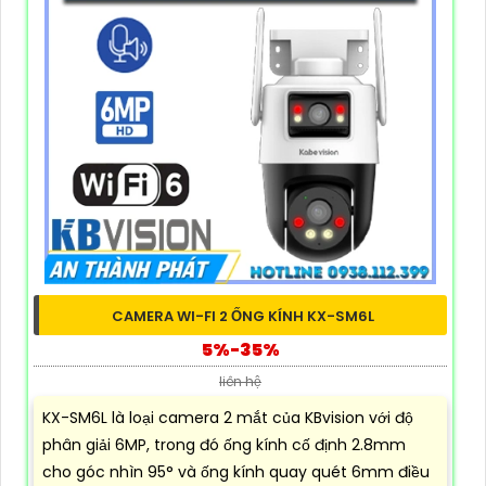
CAMERA WI-FI 2 ỐNG KÍNH KX-SM6L
5%-35%
liên hệ
KX-SM6L là loại camera 2 mắt của KBvision với độ
phân giải 6MP, trong đó ống kính cố định 2.8mm
cho góc nhìn 95° và ống kính quay quét 6mm điều