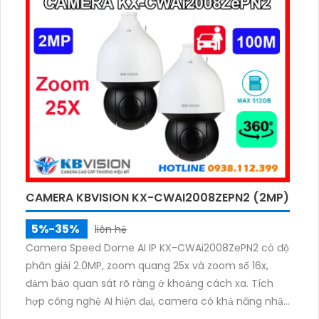
ngoài trời. Hỗ trợ thẻ nhớ 256GB và PoE, camera đảm
bảo lưu trữ an toàn và cấp nguồn linh hoạt.
CAMERA KBVISION KX-CWAI2008ZEPN2 (2MP)
5%-35%
liên hệ
Camera Speed Dome AI IP KX-CWAi2008ZePN2 có độ
phân giải 2.0MP, zoom quang 25x và zoom số 16x,
đảm bảo quan sát rõ ràng ở khoảng cách xa. Tích
hợp công nghệ AI hiện đại, camera có khả năng nhận