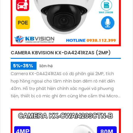
CAMERA KBVISION KX-DA4241RZAS (2MP)
5%-35%
liên hệ
Camera KX-DA4241RZAS có độ phân giải 2MP, tích
hợp hồng ngoại cho tầm nhìn ban đêm rõ nét đến
40m. Hỗ trợ phát hiện chính xác người và phương
tiện, thiết bị có mic ghi âm cùng khe cắm thẻ Micro
SD tối đa 256GB. Với chuẩn IP67, IK10 và PoE, camera
bền bỉ, phù hợp mọi điều kiện thời tiết khắc nghiệt
trong nhà giá rẻ.