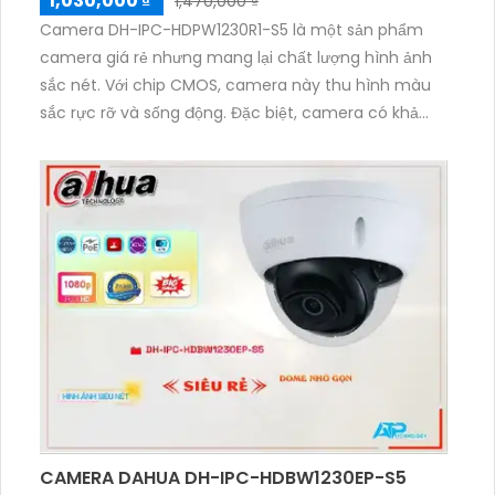
1,030,000 ₫
1,470,000 ₫
Camera DH-IPC-HDPW1230R1-S5 là một sản phẩm
camera giá rẻ nhưng mang lại chất lượng hình ảnh
sắc nét. Với chip CMOS, camera này thu hình màu
sắc rực rỡ và sống động. Đặc biệt, camera có khả
năng xem ban đêm thông qua công nghệ hồng
ngoại 30m, mang lại hình ảnh chất lượng cao. Độ
phân giải 2.0 MP của camera cho phép giám sát chi
tiết và rõ nét. Sản phẩm còn hỗ trợ xem qua điện
thoại nhanh hơn với công nghệ
H.265+/H.265/H.264+/H.264 và được tích hợp chuẩn
ONVIF, tương thích với nhiều thiết bị khác nhau.
CAMERA DAHUA DH-IPC-HDBW1230EP-S5