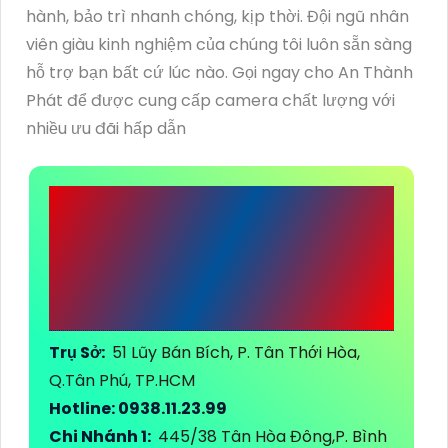
hành, bảo trì nhanh chóng, kịp thời. Đội ngũ nhân
viên giàu kinh nghiệm của chúng tôi luôn sẵn sàng
hỗ trợ bạn bất cứ lúc nào. Gọi ngay cho An Thành
Phát để được cung cấp camera chất lượng với
nhiều ưu đãi hấp dẫn
CÔNG TY TNHH TM-
DV ĐẦU TƯ AN
THÀNH PHÁT
Trụ Sở:
51 Lũy Bán Bích, P. Tân Thới Hòa,
Q.Tân Phú, TP.HCM
Hotline: 0938.11.23.99
Chi Nhánh 1:
445/38 Tân Hòa Đông,P. Bình