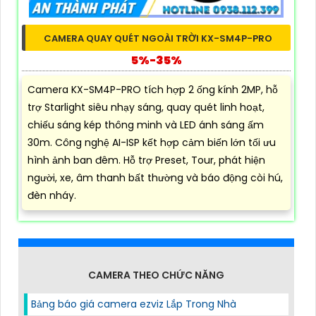
CAMERA QUAY QUÉT NGOÀI TRỜI KX-SM4P-PRO
5%-35%
Camera KX-SM4P-PRO tích hợp 2 ống kính 2MP, hỗ
trợ Starlight siêu nhạy sáng, quay quét linh hoạt,
chiếu sáng kép thông minh và LED ánh sáng ấm
30m. Công nghệ AI-ISP kết hợp cảm biến lớn tối ưu
hình ảnh ban đêm. Hỗ trợ Preset, Tour, phát hiện
người, xe, âm thanh bất thường và báo động còi hú,
đèn nháy.
CAMERA THEO CHỨC NĂNG
Bảng báo giá camera ezviz Lắp Trong Nhà