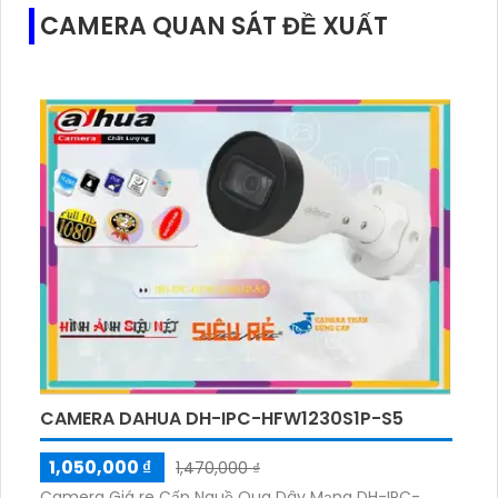
CAMERA QUAN SÁT ĐỀ XUẤT
CAMERA DAHUA DH-IPC-HFW1230S1P-S5
1,050,000 ₫
1,470,000 ₫
Camera Giá re Cấp Nguồ Qua Dây Mạng DH-IPC-