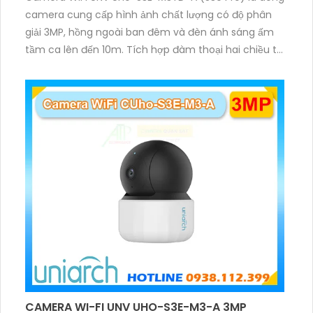
camera cung cấp hình ảnh chất lượng có độ phân
giải 3MP, hồng ngoài ban đêm và đèn ánh sáng ấm
tầm ca lên đến 10m. Tích hợp đàm thoại hai chiều to
rõ ràng, hỗ trợ thẻ nhớ 512GB, có nút cảm ứng tiện lợi.
CAMERA WI-FI UNV UHO-S3E-M3-A 3MP