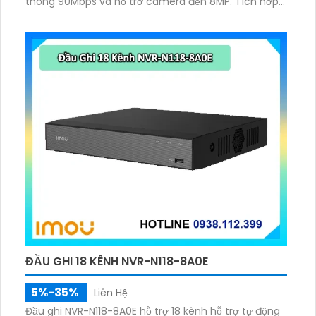
thông 90Mbps và hỗ trợ camera đến 8MP. Tích hợp
mic–loa đàm thoại 2 chiều, chuẩn nén H.265/H.264
và xuất hình HDMI 4K UHD, VGA. Hỗ trợ 1 ổ cứng 16TB, 2
USB.
ĐẦU GHI 18 KÊNH NVR-N118-8A0E
5%-35%
Liên Hệ
Đầu ghi NVR-N118-8A0E hỗ trợ 18 kênh hỗ trợ tự động