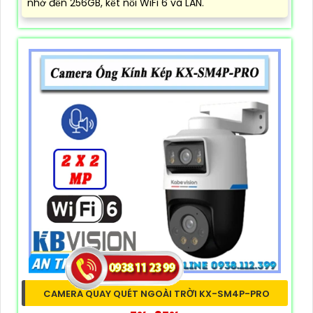
nhớ đến 256GB, kết nối WiFi 6 và LAN.
CAMERA QUAY QUÉT NGOÀI TRỜI KX-SM4P-PRO