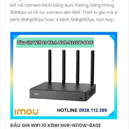
kết nối camera IMOU bằng Auto Pairing, băng thông
90Mbps và hỗ trợ camera đến 8MP. Thiết bị giải mã 4
kênh 8MP@15fps hoặc 4 kênh 5MP@30fps, tích hợp
mic–loa đàm thoại 2 chiều, chuẩn nén H.265/H.264
và xuất hình HDMI 4K cùng VGA.
ĐẦU GHI WIFI 10 KÊNH NVR-N110W-8A0E