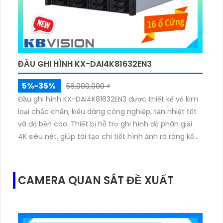
ĐẦU GHI HÌNH KX-DAI4K81632EN3
5%-35%
56,900,000 ₫
Đầu ghi hình KX-DAi4K81632EN3 được thiết kế vỏ kim
loại chắc chắn, kiểu dáng công nghiệp, tản nhiệt tốt
và độ bền cao. Thiết bị hỗ trợ ghi hình độ phân giải
4K siêu nét, giúp tái tạo chi tiết hình ảnh rõ ràng kể
cả trong môi trường phức tạp.
CAMERA QUAN SÁT ĐỀ XUẤT