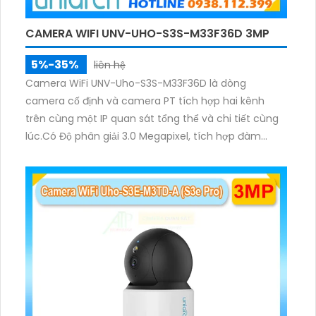
CAMERA WIFI UNV-UHO-S3S-M33F36D 3MP
5%-35%
liên hệ
Camera WiFi UNV-Uho-S3S-M33F36D là dòng
camera cố định và camera PT tích hợp hai kênh
trên cùng một IP quan sát tổng thể và chi tiết cùng
lúc.Có Độ phân giải 3.0 Megapixel, tích hợp đàm
thoại hai chiều. Hồng ngoại ban đêm và đèn ánh
sáng ấm lên đến 10m.