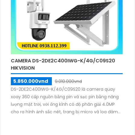
CAMERA DS-2DE2C400IWG-K/4G/C09S20
HIKVISION
5.850.000vnd
9.010.000vnd
DS-2DE2C400IWG-K/4G/C09S20 là camera quay
xoay 360 cấp nguồn bằng pin và sạc pin bằng năng
lượng mặt trời, với ống kính có độ phân giải 4.0MP
cho ra hình ảnh sắc nét, trang bị micro và loa đàm
thoại 2 chiều, nhìn có màu vào ban đêm bằng đèn
Led khoảng cách 30m