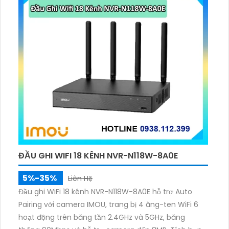
ĐẦU GHI WIFI 18 KÊNH NVR-N118W-8A0E
5%-35%
Liên Hệ
Đầu ghi WiFi 18 kênh NVR-N118W-8A0E hỗ trợ Auto
Pairing với camera IMOU, trang bị 4 ăng-ten WiFi 6
hoạt động trên băng tần 2.4GHz và 5GHz, băng