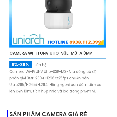
CAMERA WI-FI UNV UHO-S3E-M3-A 3MP
5%-35%
liên hệ
Camera Wi-Fi UNV Uho-S3E-M3-A là dòng có độ
phân giải 3MP 2304×1296@25fps chuẩn nén
Ultra265/H.265/H.264. Hồng ngoại ban đêm tầm xa
lên đến 10m, tích hợp mic và loa trong phạm vi
3m.Hỗ trợ thẻ nhớ MicroSD tối đa 256GB
SẢN PHẨM CAMERA GIÁ RẺ