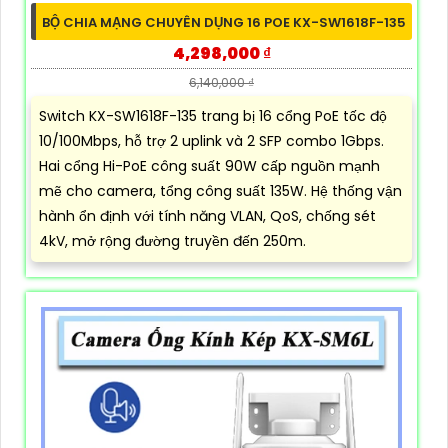
BỘ CHIA MẠNG CHUYÊN DỤNG 16 POE KX-SW1618F-135
4,298,000 ₫
6,140,000 ₫
Switch KX-SW1618F-135 trang bị 16 cổng PoE tốc độ
10/100Mbps, hỗ trợ 2 uplink và 2 SFP combo 1Gbps.
Hai cổng Hi-PoE công suất 90W cấp nguồn mạnh
mẽ cho camera, tổng công suất 135W. Hệ thống vận
hành ổn định với tính năng VLAN, QoS, chống sét
4kV, mở rộng đường truyền đến 250m.