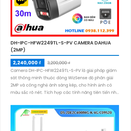
DH-IPC-HFW2249TL-S-PV CAMERA DAHUA
(2MP)
2,240,000 ₫
3,200,000 ₫
Camera DH-IPC-HFW2249TL-S-PV là giải pháp giám
sát thông minh thuộc dòng WizSense độ phân giải
2MP và công nghệ ánh sáng kép, cho hình ảnh có
màu sắc rõ nét. Tích hợp các tính năng tiên tiến như
phát hiện chính xác người và xe, đàm thoại hai
chiều, hỗ trợ thẻ nhớ lên đến 256GB và tầm nhìn
hồng ngoại 30m, camera giúp nâng cao hiệu quả an
ninh một cách toàn diện chuẩn IP67 lắp ngoài trời.