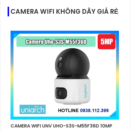
CAMERA WIFI KHÔNG DÂY GIÁ RẺ
CAMERA WIFI UNV UHO-S3S-M55F36D 10MP