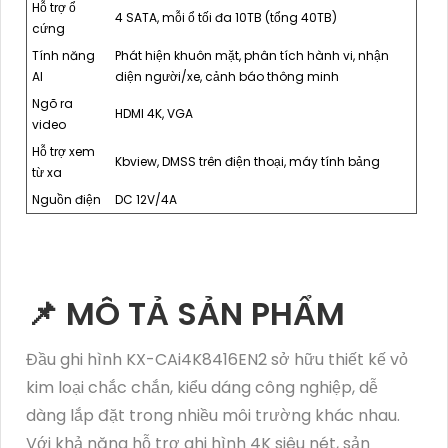
Hỗ trợ ổ
4 SATA, mỗi ổ tối đa 10TB (tổng 40TB)
cứng
Tính năng
Phát hiện khuôn mặt, phân tích hành vi, nhận
AI
diện người/xe, cảnh báo thông minh
Ngõ ra
HDMI 4K, VGA
video
Hỗ trợ xem
Kbview, DMSS trên điện thoại, máy tính bảng
từ xa
Nguồn điện
DC 12V/4A
📌 MÔ TẢ SẢN PHẨM
Đầu ghi hình
KX-CAi4K8416EN2
sở hữu thiết kế vỏ
kim loại chắc chắn, kiểu dáng công nghiệp, dễ
dàng lắp đặt trong nhiều môi trường khác nhau.
Với khả năng hỗ trợ ghi hình 4K siêu nét, sản