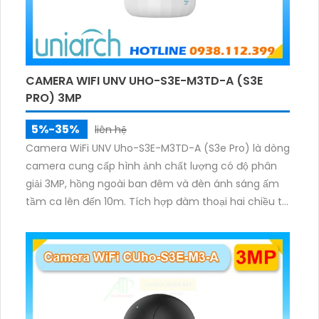
CAMERA WIFI UNV UHO-S3E-M3TD-A (S3E
PRO) 3MP
5%-35%
liên hệ
Camera WiFi UNV Uho-S3E-M3TD-A (S3e Pro) là dòng
camera cung cấp hình ảnh chất lượng có độ phân
giải 3MP, hồng ngoài ban đêm và đèn ánh sáng ấm
tầm ca lên đến 10m. Tích hợp đàm thoại hai chiều to
rõ ràng, hỗ trợ thẻ nhớ 512GB, có nút cảm ứng tiện lợi.