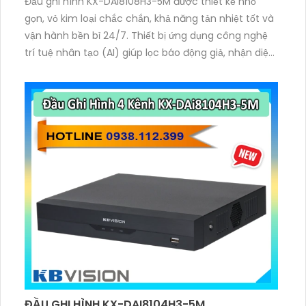
Đầu ghi hình KX-DAi8108H3-5M được thiết kế nhỏ
gọn, vỏ kim loại chắc chắn, khả năng tản nhiệt tốt và
vận hành bền bỉ 24/7. Thiết bị ứng dụng công nghệ
trí tuệ nhân tạo (AI) giúp lọc báo động giả, nhận diện
chính xác khuôn mặt và phương tiện, giúp người
dùng dễ dàng tìm kiếm dữ liệu nhanh chóng.
ĐẦU GHI HÌNH KX-DAI8104H3-5M