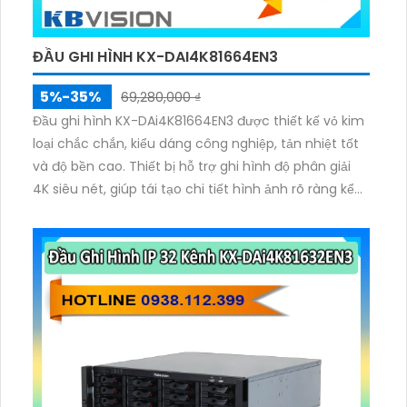
ĐẦU GHI HÌNH KX-DAI4K81664EN3
5%-35%
69,280,000 ₫
Đầu ghi hình KX-DAi4K81664EN3 được thiết kế vỏ kim
loại chắc chắn, kiểu dáng công nghiệp, tản nhiệt tốt
và độ bền cao. Thiết bị hỗ trợ ghi hình độ phân giải
4K siêu nét, giúp tái tạo chi tiết hình ảnh rõ ràng kể
cả trong môi trường phức tạp.