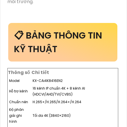
môi trường.
📋 BẢNG THÔNG TIN
KỸ THUẬT
Thông số
Chi tiết
Model
KX-CAi4K8416EN2
16 kênh IP chuẩn 4K + 8 kênh AI
Hỗ trợ kênh
(HDCVI/AHD/TVI/CVBS)
Chuẩn nén
H.265+/H.265/H.264+/H.264
Độ phân
giải ghi
Tối đa 4K (3840×2160)
hình