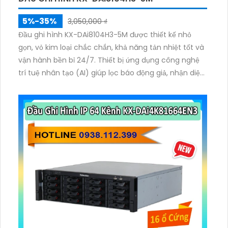
5%-35%
3,050,000 ₫
Đầu ghi hình KX-DAi8104H3-5M được thiết kế nhỏ
gọn, vỏ kim loại chắc chắn, khả năng tản nhiệt tốt và
vận hành bền bỉ 24/7. Thiết bị ứng dụng công nghệ
trí tuệ nhân tạo (AI) giúp lọc báo động giả, nhận diện
chính xác khuôn mặt và phương tiện, giúp người
dùng dễ dàng tìm kiếm dữ liệu nhanh chóng.