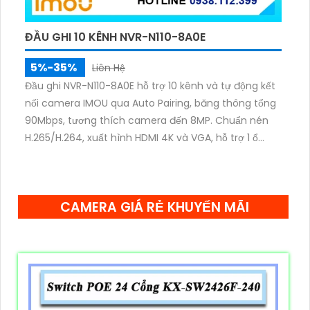
ĐẦU GHI 10 KÊNH NVR-N110-8A0E
5%-35%
Liên Hệ
Đầu ghi NVR-N110-8A0E hỗ trợ 10 kênh và tự động kết
nối camera IMOU qua Auto Pairing, băng thông tổng
90Mbps, tương thích camera đến 8MP. Chuẩn nén
H.265/H.264, xuất hình HDMI 4K và VGA, hỗ trợ 1 ổ
cứng SATA 16TB, 2 cổng USB, sử dụng phần mềm
Imou Life.
CAMERA GIÁ RẺ KHUYẾN MÃI