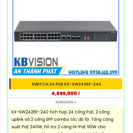
SWITCH 24 POE KX-SW2426F-240
4,865,000 ₫
6,950,000 ₫
KX-SW2426F-240 tích hợp 24 cổng PoE, 2 cổng
uplink và 2 cổng SFP combo tốc độ 1G. Tổng công
suất PoE 240W, hỗ trợ 2 cổng Hi-PoE 90W cho