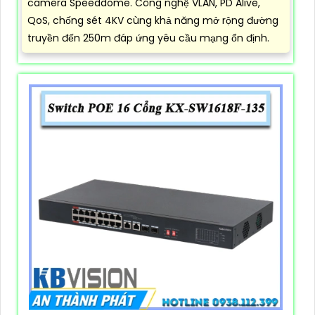
camera Speeddome. Công nghệ VLAN, PD Alive,
QoS, chống sét 4KV cùng khả năng mở rộng đường
truyền đến 250m đáp ứng yêu cầu mạng ổn định.