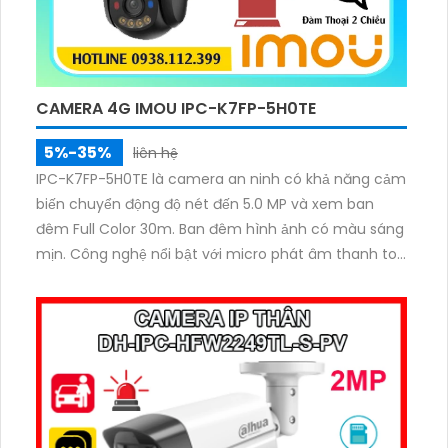
CAMERA 4G IMOU IPC-K7FP-5H0TE
5%-35%
liên hệ
IPC-K7FP-5H0TE là camera an ninh có khả năng cảm
biến chuyển động độ nét đến 5.0 MP và xem ban
đêm Full Color 30m. Ban đêm hình ảnh có màu sáng
mịn. Công nghệ nổi bật với micro phát âm thanh to
rõ và loa tích hợp. Hỗ trợ cấp mạng bằng sim 4G