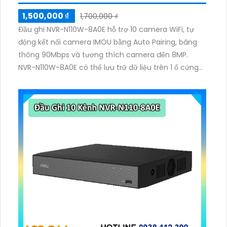
1,500,000 ₫
1,700,000 ₫
Đầu ghi NVR-N110W-8A0E hỗ trợ 10 camera WiFi, tự
động kết nối camera IMOU bằng Auto Pairing, băng
thông 90Mbps và tương thích camera đến 8MP.
NVR-N110W-8A0E có thể lưu trữ dữ liệu trên 1 ổ cứng
SATA tối đa 16TB, 2 cổng USB và dùng phần mềm
Imou Life.