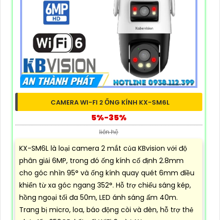
CAMERA WI-FI 2 ỐNG KÍNH KX-SM6L
5%-35%
liên hệ
KX-SM6L là loại camera 2 mắt của KBvision với độ
phân giải 6MP, trong đó ống kính cố định 2.8mm
cho góc nhìn 95° và ống kính quay quét 6mm điều
khiển từ xa góc ngang 352°. Hỗ trợ chiếu sáng kép,
hồng ngoại tối đa 50m, LED ánh sáng ấm 40m.
Trang bị micro, loa, báo động còi và đèn, hỗ trợ thẻ