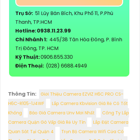
Trụ Sở:
51 Lũy Bán Bích, Khu Phố 11, P.Phú
Thanh, TP.HCM
Hotline: 0938.11.23.99
Chi Nhánh 1:
445/38 Tân Hòa Đông, P. Bình
Trị Đông, TP. HCM
Kỹ Thuật:
0906.855.330
Điện Thoại:
(028) 6688.4949
Thông Tin:
Giới Thiệu Camera EZVIZ H6C PRO CS-
H6C-R105-1J4WF
Lắp Camera Kbvision Giá Rẻ Có Tốt
Không
Báo Giá Camera Unv Mới Nhất
Công Ty Lắp
Camera Quận Gò Vấp Giá Rẻ Uy Tín
Lắp Đặt Camera
Quan Sát Tại Quận 4
Trọn Bộ Camera Wifi Cửa Có