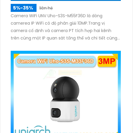
5%-35%
liên hệ
Camera WiFi UNV Uho-S3S-M55F36D là dòng
camerea IP WiFi có độ phân giải 10MP.Trang vị
camera cố định và camera PT tích hợp hai kênh
trên cùng một IP quan sát tổng thể và chi tiết cùng
lúc, hỗ trợ đàm thoại hai chiều cảnh báo âm thanh
ánh sáng. Kết hợp hồng ngoại và đèn ấm cho hình
ảnh có màu trong nhiều điều kiện khác nhau trong
phạm vi 3m.