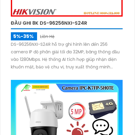
ĐẦU GHI 8K DS-96256NXI-S24R
5%-35%
Liên Hệ
DS-96256NXI-S24R hỗ trợ ghi hình lên đến 256
camera IP độ phân giải tối đa 32MP, băng thông đầu
vào 1280Mbps. Hệ thống AI tích hợp giúp nhận diện
khuôn mặt, bảo vệ chu vi, truy xuất thông minh
AcuSearch. Xuất hình qua 3 cổng HDMI 4K, 1 cổng
HDMI 8K và 2 cổng VGA. Hỗ trợ 24 ổ cứng SATA và
nguồn dự phòng đảm bảo hoạt động ổn định.