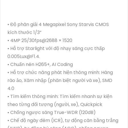
• Độ phân giải 4 Megapixel Sony Starvis CMOS
kích thước 1/3”
• 4MP 25/30fps@2688 × 1520
• Hỗ trợ Starlight với độ nhạy sáng cực thấp
0.005Lux@F1.4.
• Chuẩn nén H265+, AI Coding
• Hỗ trợ chức năng phát hiện thông minh: Hàng
rào ảo, Xâm nhập (phân biệt người và xe), SMD
4.0
• Tìm kiếm thông minh: Tìm kiếm nhanh sự kiện
theo từng đối tượng (người, xe), Quickpick
• Chống ngược sáng True-WDR (120dB)
• Chế độ ngày đêm (ICR), tự động cân bằng trắng