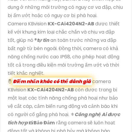
dụng ở những môi trường có nguy cơ va đập, chịu
bị ẩm ướt hoặc có nguy cơ bị phá hoại.
Camera KBvision
KX-CAi4204N2-AB
được thiết
kế với khung kim loại chắc chắn và chịu va đập
tốt, giúp nó ®️
tự tin
an toàn trước những va đập
bất ngờ từ bên ngoài. Đồng thời, camera có khả
năng chống nước cao IP68, cho phép hoạt động
tốt cả trong điều kiện môi trường ẩm ướt và thời
tiết khắc nghiệt.
🤴
Điểm nhấn khác có thể đánh giá
camera
KBvision
KX-CAi4204N2-AB
còn được trang bị
một loạt các tính năng chống phá hoại như bảo
vệ cắt cáp, cảm biến rung động và cảnh báo khi
có người cố gắng phá hoại. ⚜️
Công nghệ Ai được
tích hợp
📸
Bảo Đảm
rằng camera sẽ luôn hoạt
động tốt và không bị phá hủy mà không báo