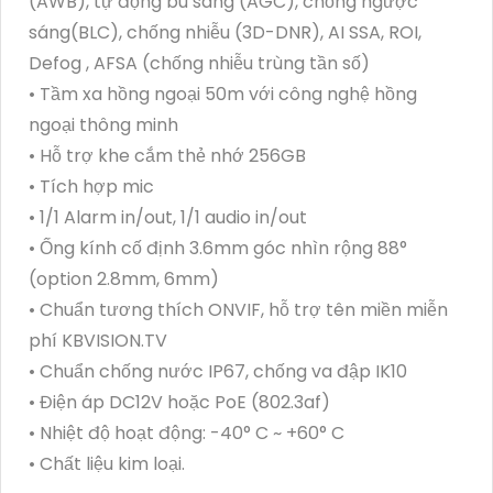
(AWB), tự động bù sáng (AGC), chống ngược
sáng(BLC), chống nhiễu (3D-DNR), AI SSA, ROI,
Defog , AFSA (chống nhiễu trùng tần số)
• Tầm xa hồng ngoại 50m với công nghệ hồng
ngoại thông minh
• Hỗ trợ khe cắm thẻ nhớ 256GB
• Tích hợp mic
• 1/1 Alarm in/out, 1/1 audio in/out
• Ống kính cố định 3.6mm góc nhìn rộng 88°
(option 2.8mm, 6mm)
• Chuẩn tương thích ONVIF, hỗ trợ tên miền miễn
phí KBVISION.TV
• Chuẩn chống nước IP67, chống va đập IK10
• Điện áp DC12V hoặc PoE (802.3af)
• Nhiệt độ hoạt động: -40° C ~ +60° C
• Chất liệu kim loại.