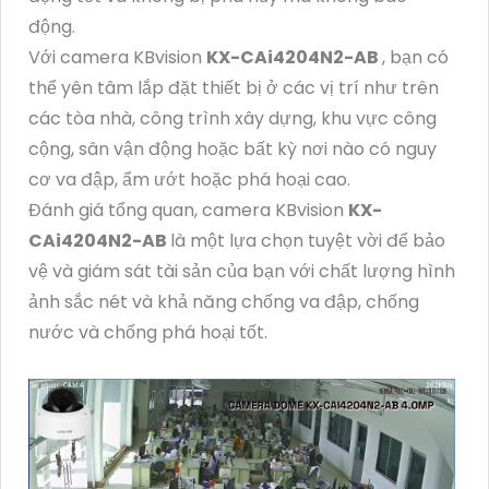
động.
Với camera KBvision
KX-CAi4204N2-AB
, bạn có
thể yên tâm lắp đặt thiết bị ở các vị trí như trên
các tòa nhà, công trình xây dựng, khu vực công
cộng, sân vận động hoặc bất kỳ nơi nào có nguy
cơ va đập, ẩm ướt hoặc phá hoại cao.
Đánh giá tổng quan, camera KBvision
KX-
CAi4204N2-AB
là một lựa chọn tuyệt vời để bảo
vệ và giám sát tài sản của bạn với chất lượng hình
ảnh sắc nét và khả năng chống va đập, chống
nước và chống phá hoại tốt.