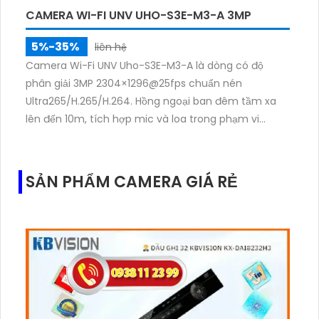
CAMERA WI-FI UNV UHO-S3E-M3-A 3MP
5%-35%
liên hệ
Camera Wi-Fi UNV Uho-S3E-M3-A là dòng có độ
phân giải 3MP 2304×1296@25fps chuẩn nén
Ultra265/H.265/H.264. Hồng ngoại ban đêm tầm xa
lên đến 10m, tích hợp mic và loa trong phạm vi
3m.Hỗ trợ thẻ nhớ MicroSD tối đa 256GB
SẢN PHẨM CAMERA GIÁ RẺ