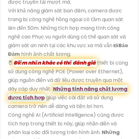
được truyền tải mượt mà.
Với khả năng giám sát ban đêm, camera được
trang bị công nghệ hồng ngoại có tầm quan sát
lên đến 50m. Những tích hợp mang tính công
nghệ cao Phục vụ người dùng có thể quan sát và
giám sát an ninh tại các khu vực xa mà vẫn 📸
Bảo
Đảm
hình ảnh chất lượng.
🤴
Điểm nhấn khác có thể đánh giá
thiết bị cũng
sử dụng công nghệ POE (Power over Ethernet),
giúp nguồn điện và dữ liệu được truyền qua một
dây cáp duy nhất.
Những tính năng chất lượng
được tích hợp
giúp việc cài đặt và sử dụng
camera trở nên dễ dàng và tiện lợi hơn.
Công nghệ AI (Artificial Intelligence) cũng được
tích hợp trong thiết bị này, giúp nhận diện và
phân loại các đối tượng trên hình ảnh.
Những