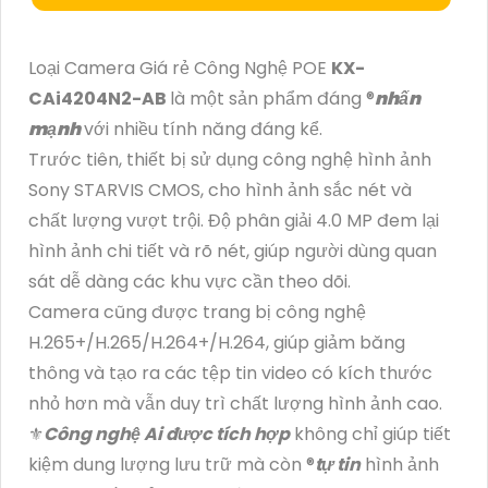
Loại Camera Giá rẻ Công Nghệ POE
KX-
CAi4204N2-AB
là một sản phẩm đáng ®️
nhấn
mạnh
với nhiều tính năng đáng kể.
Trước tiên, thiết bị sử dụng công nghệ hình ảnh
Sony STARVIS CMOS, cho hình ảnh sắc nét và
chất lượng vượt trội. Độ phân giải 4.0 MP đem lại
hình ảnh chi tiết và rõ nét, giúp người dùng quan
sát dễ dàng các khu vực cần theo dõi.
Camera cũng được trang bị công nghệ
H.265+/H.265/H.264+/H.264, giúp giảm băng
thông và tạo ra các tệp tin video có kích thước
nhỏ hơn mà vẫn duy trì chất lượng hình ảnh cao.
⚜️
Công nghệ Ai được tích hợp
không chỉ giúp tiết
kiệm dung lượng lưu trữ mà còn ®️
tự tin
hình ảnh