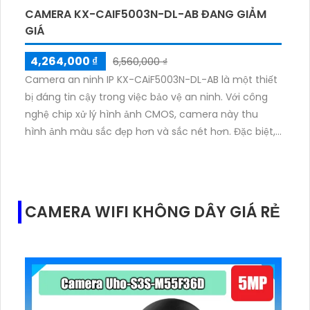
CAMERA KX-CAIF5003N-DL-AB ĐANG GIẢM
GIÁ
4,264,000 ₫
6,560,000 ₫
Camera an ninh IP KX-CAiF5003N-DL-AB là một thiết
bị đáng tin cậy trong việc bảo vệ an ninh. Với công
nghệ chip xử lý hình ảnh CMOS, camera này thu
hình ảnh màu sắc đẹp hơn và sắc nét hơn. Đặc biệt,
hình ảnh ban đêm cũng rất rõ ràng và sắc nét với
khả năng Full Color 50m, mang lại cho bạn sự an tâm
và tin tưởng về khả năng giám sát. Với công nghệ IP,
camera này còn mang lại độ phân giải cao, lên đến
CAMERA WIFI KHÔNG DÂY GIÁ RẺ
5.0 MP. Bạn cũng có thể dễ dàng giám sát qua điện
thoại di động nhanh chóng và tiện lợi. Đồng thời,
camera này tích hợp công nghệ nhìn đêm chất
lượng Hồng Ngoại SMD, giúp bạn có được hình ảnh rõ
ràng và sắc nét trong mọi tình huống ánh sáng.