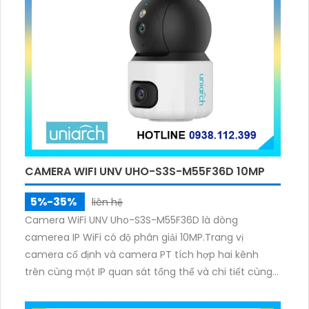
CAMERA WIFI UNV UHO-S3S-M55F36D 10MP
5%-35%
liên hệ
Camera WiFi UNV Uho-S3S-M55F36D là dòng
camerea IP WiFi có độ phân giải 10MP.Trang vị
camera cố định và camera PT tích hợp hai kênh
trên cùng một IP quan sát tổng thể và chi tiết cùng
lúc, hỗ trợ đàm thoại hai chiều cảnh báo âm thanh
ánh sáng. Kết hợp hồng ngoại và đèn ấm cho hình