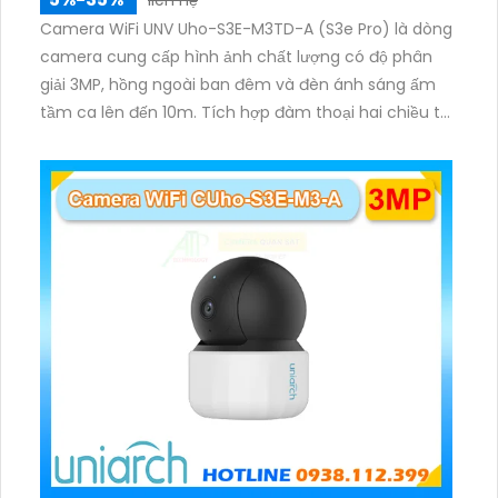
liên hệ
Camera WiFi UNV Uho-S3E-M3TD-A (S3e Pro) là dòng
camera cung cấp hình ảnh chất lượng có độ phân
giải 3MP, hồng ngoài ban đêm và đèn ánh sáng ấm
tầm ca lên đến 10m. Tích hợp đàm thoại hai chiều to
rõ ràng, hỗ trợ thẻ nhớ 512GB, có nút cảm ứng tiện lợi.