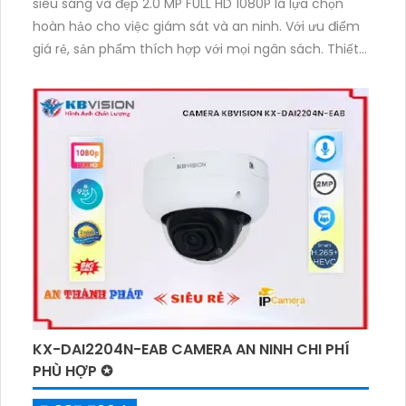
siêu sáng và đẹp 2.0 MP FULL HD 1080P là lựa chọn
hoàn hảo cho việc giám sát và an ninh. Với ưu điểm
giá rẻ, sản phẩm thích hợp với mọi ngân sách. Thiết
bị này được trang bị công nghệ Hồng Ngoại SMD
mạnh mẽ hơn Sony STARVIS CMOS, mang lại hình
ảnh trung thực và rõ ràng. Hơn nữa, truyền hình ảnh
chất lượng trên nền tảng IP giúp dễ dàng kết nối và
điều khiển từ xa. Với thiết kế đẹp và chất lượng, đây là
sự lựa chọn tuyệt vời cho hệ thống giám sát cá nhân
hoặc doanh nghiệp.
KX-DAI2204N-EAB CAMERA AN NINH CHI PHÍ
PHÙ HỢP ✪