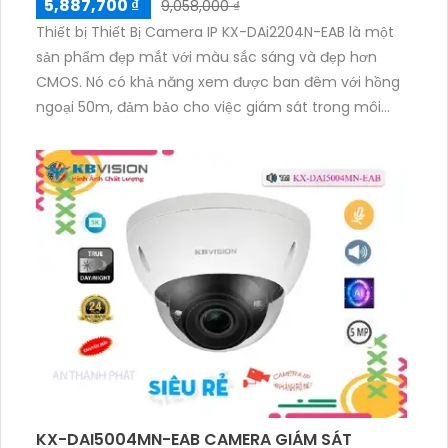
5,887,700 ₫
9,058,000 ₫
Thiết bị Thiết Bị Camera IP KX-DAi2204N-EAB là một
sản phẩm đẹp mắt với màu sắc sáng và đẹp hơn
CMOS. Nó có khả năng xem được ban đêm với hồng
ngoại 50m, đảm bảo cho việc giám sát trong môi
trường tối. Với công nghệ IP tiên tiến, thiết bị này có
khả năng xử lý hình ảnh sáng đẹp và độ nét lên đến
2.0 MP. Ngoài ra, nó còn tích hợp công nghệ tiết kiệm
băng thông H.265+/H.265/H.264+/H.264, giúp tiết
kiệm được nguồn tài nguyên. Cuối cùng, camera
còn hỗ trợ công nghệ Starlight chất lượng để nhìn
đêm rõ nét.
KX-DAI5004MN-EAB CAMERA GIÁM SÁT