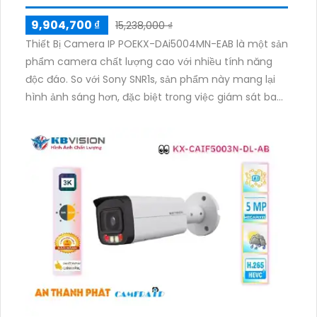
9,904,700 ₫
15,238,000 ₫
Thiết Bị Camera IP POEKX-DAi5004MN-EAB là một sản
phẩm camera chất lượng cao với nhiều tính năng
độc đáo. So với Sony SNR1s, sản phẩm này mang lại
hình ảnh sáng hơn, đặc biệt trong việc giám sát ban
đêm với khả năng Hồng Ngoại lên đến 40m cho hình
ảnh mịn đẹp hơn. Đáng chú ý, sản phẩm này không
chỉ giữ nguyên chất lượng hình ảnh khi truyền qua
công nghệ IP POE, mà còn cho phép xử lý hình ảnh
đẹp và độ nét lên đến 5.0 MP. Hơn nữa, việc tích hợp
công nghệ nhìn đêm chất lượng Starlight giúp tăng
cường khả năng quan sát trong điều kiện ánh sáng
yếu. Với khả năng tiết kiệm băng thông thông qua
định dạng nén H.265+/H.265/H.264+/H.264, sản phẩm
này là sự lựa chọn lý tưởng cho việc giám sát an
ninh.