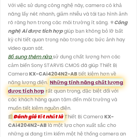
Với việc sử dụng công nghệ này, camera có khả
năng lấy nét nhanh, giảm nhiễu và tái tạo hình ảnh
rõ ràng hơn trong các môi trường ít sáng. ⚜️
Công
nghệ Ai được tích hợp
giúp bạn không bỏ lỡ bất
kỳ chi tiết quan trọng nào trong các bức ảnh hay
video quan sát.
Bổ sung thêm nữa
sử dụng chất lượng hơn các
cảm biến Sony STARVIS CMOS đã giúp Thiết Bị
Camera
KX-CAi4204N2-AB
tiết kiệm hơn về
năng lượng điện.
Những tính năng chất lượng
được tích hợp
rất quan trọng, đặc biệt đối với
các khách hàng quan tâm đến môi trường và
muốn tiết kiệm nguồn điện.
📰
Đánh giá tốt nhất là
Thiết Bị Camera
KX-
CAi4204N2-AB
là một lựa chọn xuất sắc cho
những ai đang tìm kiếm một hệ thống camera an