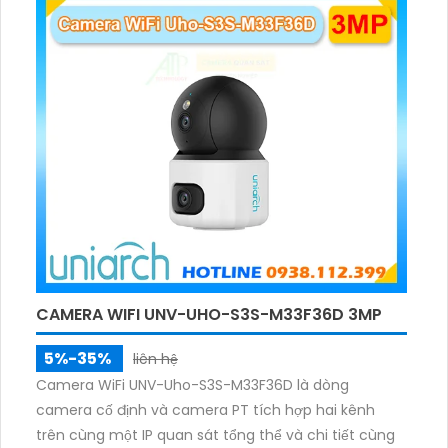
ảnh có màu trong nhiều điều kiện khác nhau trong
phạm vi 3m.
CAMERA WIFI UNV-UHO-S3S-M33F36D 3MP
5%-35%
liên hệ
Camera WiFi UNV-Uho-S3S-M33F36D là dòng
camera cố định và camera PT tích hợp hai kênh
trên cùng một IP quan sát tổng thể và chi tiết cùng