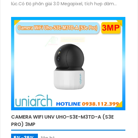
lúc.Có Độ phân giải 3.0 Megapixel, tích hợp đàm
thoại hai chiều. Hồng ngoại ban đêm và đèn ánh
sáng ấm lên đến 10m.
CAMERA WIFI UNV UHO-S3E-M3TD-A (S3E
PRO) 3MP
5%-35%