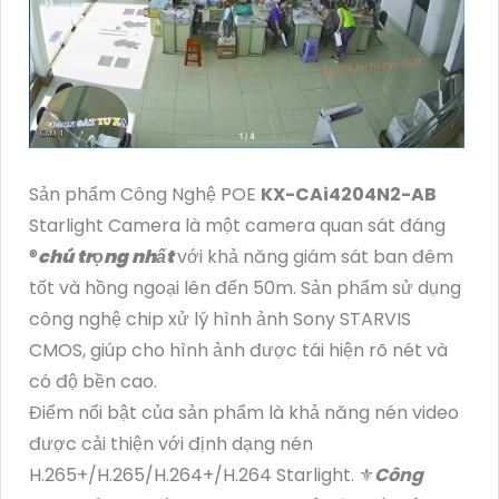
Sản phẩm Công Nghệ POE
KX-CAi4204N2-AB
Starlight Camera là một camera quan sát đáng
®️
chú trọng nhất
với khả năng giám sát ban đêm
tốt và hồng ngoại lên đến 50m. Sản phẩm sử dụng
công nghệ chip xử lý hình ảnh Sony STARVIS
CMOS, giúp cho hình ảnh được tái hiện rõ nét và
có độ bền cao.
Điểm nổi bật của sản phẩm là khả năng nén video
được cải thiện với định dạng nén
H.265+/H.265/H.264+/H.264 Starlight. ⚜️
Công