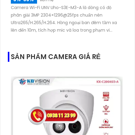
Camera Wi-Fi UNV Uho-S3E-M3-A là dòng có độ
phân giải 3MP 2304×1296@25fps chuẩn nén
Ultra265/H.265/H.264. Hồng ngoại ban đêm tầm xa
lên đến 10m, tích hợp mic và loa trong phạm vi
3m.Hỗ trợ thẻ nhớ MicroSD tối đa 256GB
SẢN PHẨM CAMERA GIÁ RẺ