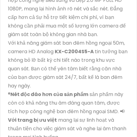
hợp công nghệ siêu sáng và đẹp 2.0 MP FULL HD
1080P, mang lại hình ảnh rõ nét và sắc nét. Đẳng
cấp hơn cả Sự hỗ trợ tiết kiệm chi phí, vì bạn
không cần phải mua một số lượng lớn camera để
giám sát toàn bộ không gian nhà bạn.
Với khả năng giám sát ban đêm hồng ngoại 50m,
camera HD Analog
KX-C2004S5-A
tin tưởng bạn
không bỏ lỡ bất kỳ chi tiết nào trong khu vực
quan sát. Bạn có thể yên tâm biết rằng căn nhà
của bạn được giám sát 24/7, bất kể là ban đêm
hay ngày.
®️
Nét độc đáo hơn của sản phẩm
sản phẩm này
còn có khả năng thu âm đáng quan tâm, được
tích hợp công nghệ ban đêm hồng ngoại SMD. 📢
Với trang bị ưu việt
mang lại sự linh hoạt và
thuận tiện cho việc giám sát và nghe lại âm thanh