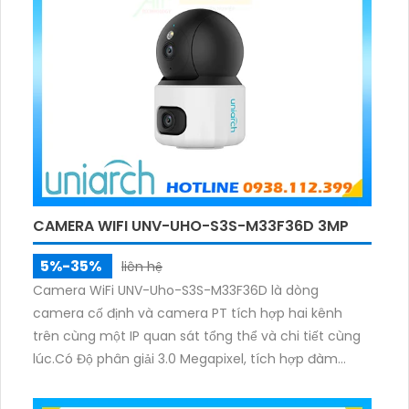
CAMERA WIFI UNV-UHO-S3S-M33F36D 3MP
5%-35%
liên hệ
Camera WiFi UNV-Uho-S3S-M33F36D là dòng
camera cố định và camera PT tích hợp hai kênh
trên cùng một IP quan sát tổng thể và chi tiết cùng
lúc.Có Độ phân giải 3.0 Megapixel, tích hợp đàm
thoại hai chiều. Hồng ngoại ban đêm và đèn ánh
sáng ấm lên đến 10m.