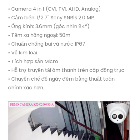
• Camera 4 in 1 (CVI, TVI, AHD, Analog)
• Cảm biến: 1/2.7'' Sony SNR1s 2.0 MP.
• Ống kính: 3.6mm (góc nhìn 84°)
• Tầm xa hồng ngoại: 50m
• Chuẩn chống bụi và nước IP67
• Vỏ kim loại
• Tích hợp sẵn Micro
• Hỗ trợ truyền tải âm thanh trên cáp đồng trục
• Chuyển chế độ ngày đêm bằng thuật toán,
chính xác hơn.