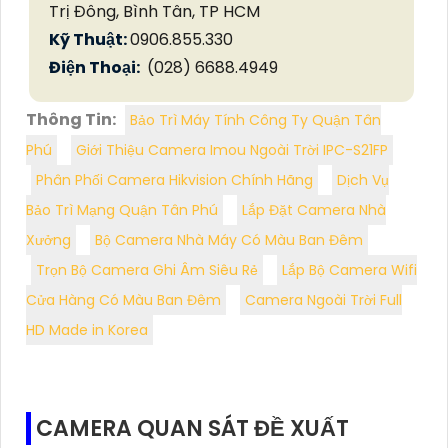
Trị Đông, Bình Tân, TP HCM
Kỹ Thuật:
0906.855.330
Điện Thoại:
(028) 6688.4949
Thông Tin:
Bảo Trì Máy Tính Công Ty Quận Tân
Phú
Giới Thiệu Camera Imou Ngoài Trời IPC-S21FP
Phân Phối Camera Hikvision Chính Hãng
Dịch Vụ
Bảo Trì Mạng Quận Tân Phú
Lắp Đặt Camera Nhà
Xưởng
Bộ Camera Nhà Máy Có Màu Ban Đêm
Trọn Bộ Camera Ghi Âm Siêu Rẻ
Lắp Bộ Camera Wifi
Cửa Hàng Có Màu Ban Đêm
Camera Ngoài Trời Full
HD Made in Korea
CAMERA QUAN SÁT ĐỀ XUẤT