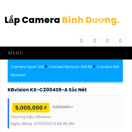
Lắp Camera
Bình Dương.
Facebook
Twitter
Instagram
Drib
MENU
Camera Quan Sát
Camera Kbvision Giá Rẻ
Camera Wifi
Kbvision
KBvision KX-C2004S5-A Sắc Nét
5,000,000 ₫
9,000,000 ₫
Thương hiệu:
KBvision
Ngày đăng:
3/31/2023 11:49:46 AM