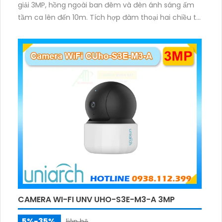
giải 3MP, hồng ngoài ban đêm và đèn ánh sáng ấm
tầm ca lên đến 10m. Tích hợp đàm thoại hai chiều to
rõ ràng, hỗ trợ thẻ nhớ 512GB, có nút cảm ứng tiện lợi.
CAMERA WI-FI UNV UHO-S3E-M3-A 3MP
5%-35%
liên hệ