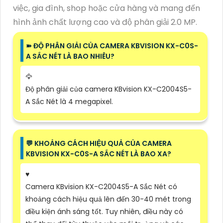
việc, gia đình, shop hoặc cửa hàng và mang đến
hình ảnh chất lượng cao và độ phân giải 2.0 MP.
➽ ĐỘ PHÂN GIẢI CỦA CAMERA KBVISION KX-C0S-
A SẮC NÉT LÀ BAO NHIÊU?
🦅
Độ phân giải của camera KBvision KX-C2004S5-
A Sắc Nét là 4 megapixel.
️💬 KHOẢNG CÁCH HIỆU QUẢ CỦA CAMERA
KBVISION KX-C0S-A SẮC NÉT LÀ BAO XA?
♥️
Camera KBvision KX-C2004S5-A Sắc Nét có
khoảng cách hiệu quả lên đến 30-40 mét trong
điều kiện ánh sáng tốt. Tuy nhiên, điều này có