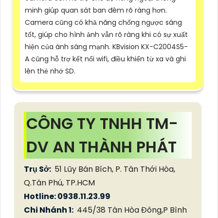
minh giúp quan sát ban đêm rõ ràng hơn.
Camera cũng có khả năng chống ngược sáng
tốt, giúp cho hình ảnh vẫn rõ ràng khi có sự xuất
hiện của ánh sáng mạnh. KBvision KX-C2004S5-
A cũng hỗ trợ kết nối wifi, điều khiển từ xa và ghi
lên thẻ nhớ SD.
CÔNG TY TNHH TM-
DV AN THÀNH PHÁT
Trụ Sở:
51 Lũy Bán Bích, P. Tân Thới Hòa,
Q.Tân Phú, TP.HCM
Hotline: 0938.11.23.99
Chi Nhánh 1:
445/38 Tân Hòa Đông,P Bình