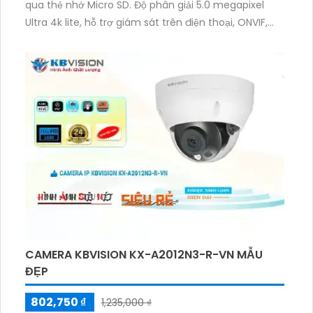
qua thẻ nhớ Micro SD. Độ phân giải 5.0 megapixel
Ultra 4k lite, hỗ trợ giám sát trên điện thoại, ONVIF,
thiếu sáng hồng ngoại 10m. Thiết kế mỹ thuật, xoay
360 độ, truyền hình chất lượng trên IP Wifi. Có chức
năng thu âm và loa, tiết kiệm điện với nguồn DC 5V.
CAMERA KBVISION KX-A2012N3-R-VN MẪU
ĐẸP
802,750 ₫
1,235,000 ₫