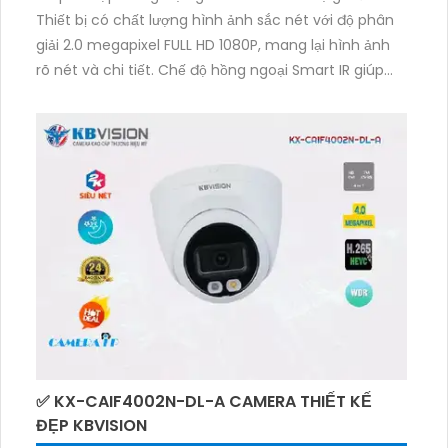
Thiết bị có chất lượng hình ảnh sắc nét với độ phân
giải 2.0 megapixel FULL HD 1080P, mang lại hình ảnh
rõ nét và chi tiết. Chế độ hồng ngoại Smart IR giúp
camera có khả năng giám sát ban đêm tới 30m,
đảm bảo an ninh mọi lúc. Với công nghệ IP POE,
camera không bị giảm chất lượng và dễ dàng lắp
đặt. Ngoài ra, thiết bị cũng tích hợp khả năng thu
âm, đáp ứng nhu cầu giám sát âm thanh. Dome kim
loại thời trang và bền bỉ là lựa chọn tuyệt vời cho gia
đình.
✅ KX-CAIF4002N-DL-A CAMERA THIẾT KẾ
ĐẸP KBVISION