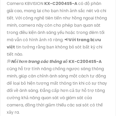
Camera KBVISION
KX-C2004S5-A
có độ phân
giải cao, mang lại cho bạn hình ảnh sắc nét và chi
tiết. Với công nghệ tiên tiến như hồng ngoại thông
minh, camera này còn cho phép bạn quan sát
trong điều kiện ánh sáng yếu hoặc trong đêm tối
mà vẫn có hình ảnh rõ ràng. 📢
Với trang bị ưu
việt
tin tưởng rằng bạn không bỏ sót bất kỳ chi
tiết nào.
💭
Nỗi hơn trong các thông số
KX-C2004S5-A
cũng hỗ trợ tính năng chống ngược sáng thông
minh, giúp cân chỉnh ánh sáng một cách tự động
để loại bỏ hiện tượng mất thông tin khi có sự thay
đổi về ánh sáng. Đẳng cấp hơn cả Sự hỗ trợ tăng
cường khả năng quan sát và giám sát của
camera, đồng thời giảm thiểu các sai sót có thể
xảy ra.