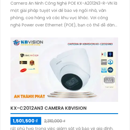
Camera An Ninh Công Nghệ POE KX-A2012N3-R-VN là
một giải pháp tuyệt vời để bảo vệ ngôi nhà, văn
phòng, cửa hàng và các khu vực khác. Với công
nghệ Power over Ethernet (POE), bạn có thể dễ dàng
cài đặt và vận hành camera mà không cần sử dụng
dây điện riêng. Độ phân giải cao 2MP giúp bạn có
được hình ảnh sắc nét và chi tiết. Thiết kế chắc chắn
và chống nước giúp camera hoạt động ổn định trong
mọi điều kiện thời tiết. Hơn nữa, tích hợp hồng ngoại
cho phép bạn quan sát trong điều kiện ánh sáng yếu
và đảm bảo an ninh 24/7. Sản phẩm này đáng để
đầu tư cho hệ thống camera an ninh của bạn.
KX-C2012AN3 CAMERA KBVISION
1,501,500 ₫
2,310,000 ₫
rất phù hợp trong việc giám sát và bảo vệ gia đình.