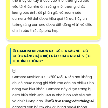
thể thay đổi tùy thuộc vào môi trường và các
yếu tố khác như ánh sáng môi trường, chất
lượng bức ảnh, độ phân giải và zoom của
camera. Để đạt được hiệu quả tối ưu, hãy tin
tưởng rằng camera được đặt đúng vị trí và điều
chỉnh các thiết lập phù hợp.
😓 CAMERA KBVISION KX-C0S-A SẮC NÉT CÓ
CHỨC NĂNG ĐẶC BIỆT NÀO KHÁC NGOÀI VIỆC
GHI HÌNH KHÔNG?
🦉
Camera KBvision KX-C2004S5-A Sắc Nét không
chỉ có chức năng ghi hình mà còn có nhiều tính
năng đặc biệt khác. Camera này được trang bị
cảm biến hình ảnh CMOS cho hình ảnh sắc nét
và chất lượng cao. 💭
Nỗi hơn trong các thông số
camera còn hỗ trợ chế độ hồng ngoại thông