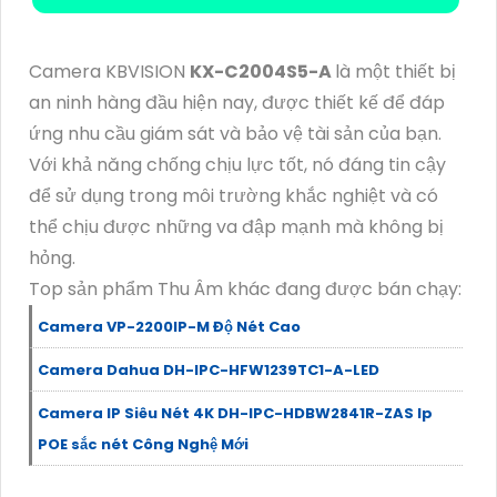
Camera KBVISION
KX-C2004S5-A
là một thiết bị
an ninh hàng đầu hiện nay, được thiết kế để đáp
ứng nhu cầu giám sát và bảo vệ tài sản của bạn.
Với khả năng chống chịu lực tốt, nó đáng tin cậy
để sử dụng trong môi trường khắc nghiệt và có
thể chịu được những va đập mạnh mà không bị
hỏng.
Top sản phẩm Thu Âm khác đang được bán chạy:
Camera VP-2200IP-M Độ Nét Cao
Camera Dahua DH-IPC-HFW1239TC1-A-LED
Camera IP Siêu Nét 4K DH-IPC-HDBW2841R-ZAS Ip
POE sắc nét Công Nghệ Mới