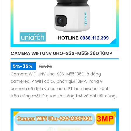
CAMERA WIFI UNV UHO-S3S-M55F36D 10MP
5%-35%
liên hệ
Camera WiFi UNV Uho-S3S-M55F36D là dòng
camerea IP WiFi có độ phân giải 10MP.Trang vị
camera cố định và camera PT tích hợp hai kênh
trên cùng một IP quan sát tổng thể và chi tiết cùng
lúc, hỗ trợ đàm thoại hai chiều cảnh báo âm thanh
ánh sáng. Kết hợp hồng ngoại và đèn ấm cho hình
ảnh có màu trong nhiều điều kiện khác nhau trong
phạm vi 3m.