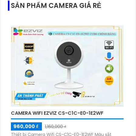
SẢN PHẨM CAMERA GIÁ RẺ
CAMERA WIFI EZVIZ CS-C1C-E0-1E2WF
960,000 ₫
1,160,000 ₫
Thiết bị Camera Wifi CS-C1C-E0-1E2WF Màu sắt