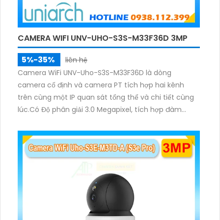
CAMERA WIFI UNV-UHO-S3S-M33F36D 3MP
5%-35%
liên hệ
Camera WiFi UNV-Uho-S3S-M33F36D là dòng
camera cố định và camera PT tích hợp hai kênh
trên cùng một IP quan sát tổng thể và chi tiết cùng
lúc.Có Độ phân giải 3.0 Megapixel, tích hợp đàm
thoại hai chiều. Hồng ngoại ban đêm và đèn ánh
sáng ấm lên đến 10m.