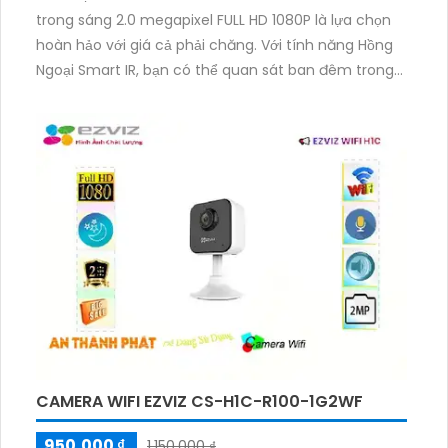
trong sáng 2.0 megapixel FULL HD 1080P là lựa chọn
hoàn hảo với giá cả phải chăng. Với tính năng Hồng
Ngoại Smart IR, bạn có thể quan sát ban đêm trong
khoảng cách 10m. Camera này cũng được thiết kế
theo chuẩn chống bụi tinh tế và có thân Plastic,
mang lại độ bền cao. Bạn có thể quản lý camera từ
xa với công nghệ IP Wifi tích hợp. Đặc biệt, thiết bị
này còn được tích hợp khả năng thu âm và loa, giúp
bạn tin cậy hơn trong việc ghi lại và phát lại âm
thanh.
CAMERA WIFI EZVIZ CS-H1C-R100-1G2WF
950,000 ₫
1,150,000 ₫