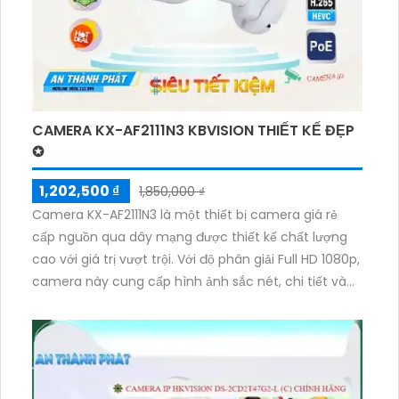
Thiết bị này còn tích hợp công nghệ IP POE, giúp dễ
dàng tích hợp với nhiều hệ thống khác nhau. Ngoài
ra, camera còn có khả năng chống trộm hiệu quả và
báo động khi phát hiện chuyển động, giúp bảo vệ an
ninh tốt hơn.
CAMERA KX-AF2111N3 KBVISION THIẾT KẾ ĐẸP
✪
1,202,500 ₫
1,850,000 ₫
Camera KX-AF2111N3 là một thiết bị camera giá rẻ
cấp nguồn qua dây mạng được thiết kế chất lượng
cao với giá trị vượt trội. Với độ phân giải Full HD 1080p,
camera này cung cấp hình ảnh sắc nét, chi tiết và
chất lượng cao. Hơn nữa, KX-AF2111N3 còn tích hợp
chức năng Đèn hồng ngoại để quan sát ban đêm và
chống ngược sáng hiệu quả. Thiết bị này còn được
trang bị khả năng xoay 360 độ và điều khiển từ xa,
cho phép người dùng canh chừng mọi góc nhìn