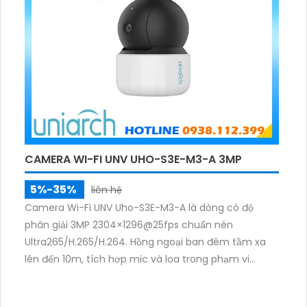
CAMERA WI-FI UNV UHO-S3E-M3-A 3MP
5%-35%
liên hệ
Camera Wi-Fi UNV Uho-S3E-M3-A là dòng có độ
phân giải 3MP 2304×1296@25fps chuẩn nén
Ultra265/H.265/H.264. Hồng ngoại ban đêm tầm xa
lên đến 10m, tích hợp mic và loa trong phạm vi
3m.Hỗ trợ thẻ nhớ MicroSD tối đa 256GB