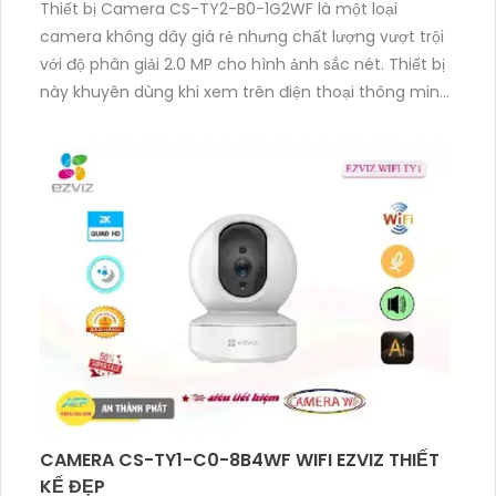
Thiết bị Camera CS-TY2-B0-1G2WF là một loại
camera không dây giá rẻ nhưng chất lượng vượt trội
với độ phân giải 2.0 MP cho hình ảnh sắc nét. Thiết bị
này khuyên dùng khi xem trên điện thoại thông minh
với tính năng hồng ngoại Smart IR cho chất lượng
hình ảnh tối ưu ban đêm trong khoảng cách 10m.
Camera được thiết kế dành cho các khu vực như
xưởng sản xuất, kho hàng, nhà xưởng với thân bằng
plastic và sử dụng công nghệ IP Wifi kỹ thuật số mới
nhất. Đặc biệt, thiết bị có chức năng xoay 360 độ và
thu âm cao cấp.
CAMERA CS-TY1-C0-8B4WF WIFI EZVIZ THIẾT
KẾ ĐẸP