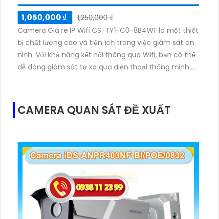
1,050,000 ₫
1,250,000 ₫
Camera Giá re IP Wifi CS-TY1-C0-8B4WF là một thiết
bị chất lượng cao và tiện ích trong việc giám sát an
ninh. Với khả năng kết nối thông qua Wifi, bạn có thể
dễ dàng giám sát từ xa qua điện thoại thông minh.
Camera này có khả năng quay 360 độ và zoom 4X,
cho phép bạn theo dõi mọi góc độ một cách linh
hoạt. Đèn hồng ngoại thông minh giúp camera hiển
CAMERA QUAN SÁT ĐỀ XUẤT
thị hình ảnh rõ ràng trong điều kiện ánh sáng yếu. Với
giá cả phải chăng, CS-TY1-C0-8B4WF là sự lựa chọn
tuyệt vời cho gia đình và văn phòng của bạn.