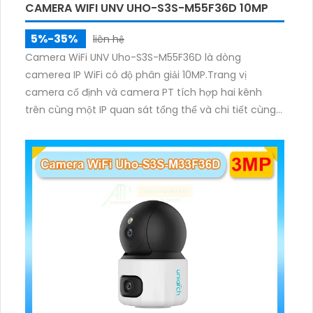
CAMERA WIFI UNV UHO-S3S-M55F36D 10MP
5%-35%
liên hệ
Camera WiFi UNV Uho-S3S-M55F36D là dòng
camerea IP WiFi có độ phân giải 10MP.Trang vị
camera cố định và camera PT tích hợp hai kênh
trên cùng một IP quan sát tổng thể và chi tiết cùng
lúc, hỗ trợ đàm thoại hai chiều cảnh báo âm thanh
ánh sáng. Kết hợp hồng ngoại và đèn ấm cho hình
ảnh có màu trong nhiều điều kiện khác nhau trong
phạm vi 3m.