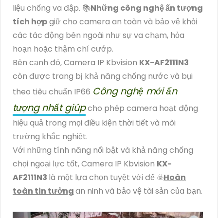
liệu chống va đập. 📚
Những công nghệ ấn tượng
tích hợp
giữ cho camera an toàn và bảo vệ khỏi
các tác động bên ngoài như sự va chạm, hỏa
hoạn hoặc thậm chí cướp.
Bên cạnh đó, Camera IP Kbvision
KX-AF2111N3
còn được trang bị khả năng chống nước và bụi
Công nghệ mới ấn
theo tiêu chuẩn IP66
tượng nhất giúp
cho phép camera hoạt động
hiệu quả trong mọi điều kiện thời tiết và môi
trường khắc nghiệt.
Với những tính năng nổi bật và khả năng chống
chọi ngoại lực tốt, Camera IP Kbvision
KX-
AF2111N3
là một lựa chọn tuyệt vời để ☣️
Hoàn
toàn tin tưởng
an ninh và bảo vệ tài sản của bạn.