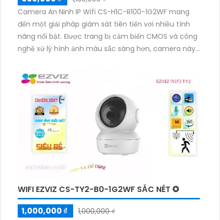
Camera An Ninh IP Wifi CS-H1C-R100-1G2WF mang
đến một giải pháp giám sát tiên tiến với nhiều tính
năng nổi bật. Được trang bị cảm biến CMOS và công
nghệ xử lý hình ảnh màu sắc sáng hơn, camera này
cung cấp chất lượng hình ảnh sắc nét với độ phân
giải 2.0 MP. Tính năng H.264 giúp tối ưu hóa việc nén
video, mang lại hình ảnh rõ ràng và chất lượng cao
ngay cả trong điều kiện ánh sáng yếu.Với khả năng
quan sát ban đêm tuyệt vời nhờ công nghệ Hồng
Ngoại 10m và Smart IR, camera đảm bảo hình ảnh rõ
nét và không bị chói sáng. Công nghệ AI tích hợp
giúp phát hiện chuyển động thông minh, xử lý sự cố
từ xa và cải thiện khả năng giám sát trong điều kiện
thiếu sáng.
WIFI EZVIZ CS-TY2-B0-1G2WF SẮC NÉT ✪
1,000,000 ₫
1,000,000 ₫