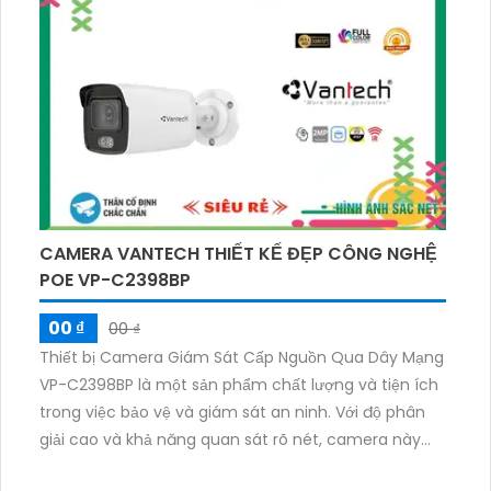
được thiết kế với thân kim loại chắc chắn, có chức
năng báo động chuyển động để giám sát chi tiết.
CAMERA VANTECH THIẾT KẾ ĐẸP CÔNG NGHỆ
POE VP-C2398BP
00 ₫
00 ₫
Thiết bị Camera Giám Sát Cấp Nguồn Qua Dây Mạng
VP-C2398BP là một sản phẩm chất lượng và tiện ích
trong việc bảo vệ và giám sát an ninh. Với độ phân
giải cao và khả năng quan sát rõ nét, camera này
cho phép ghi lại mọi hình ảnh và âm thanh một