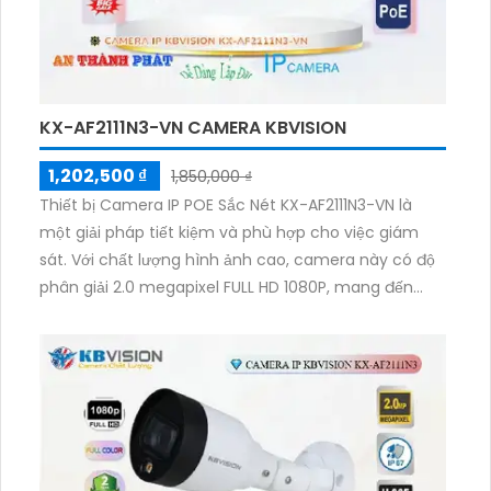
KX-AF2111N3-VN CAMERA KBVISION
1,202,500 ₫
1,850,000 ₫
Thiết bị Camera IP POE Sắc Nét KX-AF2111N3-VN là
một giải pháp tiết kiệm và phù hợp cho việc giám
sát. Với chất lượng hình ảnh cao, camera này có độ
phân giải 2.0 megapixel FULL HD 1080P, mang đến
hình ảnh sắc nét.
Đặc biệt, camera này có khả năng quan sát ban
đêm với màu sắc rõ ràng nhờ tính năng Full Color
20m. Điều này giúp giám sát ban đêm trở nên hiệu
quả. Với thiết kế bullet ngoài trời và thân kim loại
chính hãng, camera này đảm bảo sự bền bỉ và
chống thời tiết xấu.