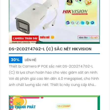
quan trọng trong khu vực giám sát. Với việc sử dụng
cấp nguồn qua dây mạng, KX-AF2111N3 giúp tiết kiệm
chi phí và dễ dàng lắp đặt. Tất cả những tính năng
ưu việt này đều đáng giá đối với một thiết bị camera
giá thành hợp lý như KX-AF2111N3.
DS-2CD2T47G2-L (C) SẮC NÉT HIKVISION
30%
LIÊN HỆ
Thiết bị Camera IP POE sắc nét DS-2CD2T47G2-L
(C) là lựa chọn hoàn hảo cho việc giám sát an ninh.
Với độ phân giải cao lên đến 4.0 megapixel, cho hình
ảnh chất lượng sắc nét. Thiết bị này cung cấp khả
năng xem ban đêm Full Color trong khoảng cách lên
đến 60m, mang lại trải nghiệm xem ban đêm như
ban ngày. Sử dụng công nghệ IP POE tiết kiệm và
đảm bảo không giảm chất lượng hình ảnh. Camera