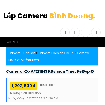
Lắp Camera
Bình Dương.
Facebook
Twitter
Instagram
Drib
MENU
Camera Quan Sát
Camera Kbvision Giá Rẻ
Camera
Kbvision Chống Trộm
Camera KX-AF2111N3 KBvision Thiết Kế Đẹp ✪
1,202,500 ₫
1,850,000 ₫
Thương hiệu:
KBvision
Ngày đăng:
6/27/2023 2:51:38 PM