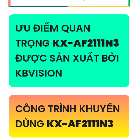
ƯU ĐIỂM QUAN
TRỌNG
KX-AF2111N3
ĐƯỢC SẢN XUẤT BỞI
KBVISION
CÔNG TRÌNH KHUYẾN
DÙNG
KX-AF2111N3