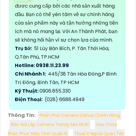
được cung cấp bởi các nhà sản xuất hàng
đầu. Bạn có thể yên tâm về sự chính hãng
của sản phẩm này và tận hưởng những tiện
ích mà nó mang lại. Với An Thành Phát, bạn
sẽ không hối hận vì sự chọn lựa của mình.
Trụ Sở:
51 Lũy Bán Bích, P. Tân Thới Hòa,
Q.Tân Phú, TP.HCM
Hotline: 0938.11.23.99
Chi Nhánh 1:
445/38 Tân Hòa Đông,P Bình
Trị Đông, Bình Tân, TP HCM
Kỹ Thuật:
0906.855.330
Điện Thoại:
(028) 6688.4949
Thông Tin:
Phân Phối Camera Dahua Chính Hãng
Báo Giá Lắp Camera Tiandy Mới Nhất
Sửa Chữa
Khắc Phục Máy Tính Quận 6
Thuê It Ngoài Quận Tân