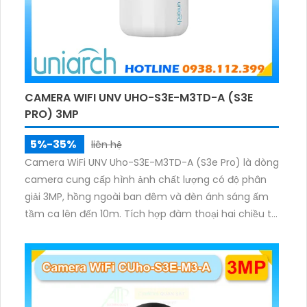
CAMERA WIFI UNV UHO-S3E-M3TD-A (S3E
PRO) 3MP
5%-35%
liên hệ
Camera WiFi UNV Uho-S3E-M3TD-A (S3e Pro) là dòng
camera cung cấp hình ảnh chất lượng có độ phân
giải 3MP, hồng ngoài ban đêm và đèn ánh sáng ấm
tầm ca lên đến 10m. Tích hợp đàm thoại hai chiều to
rõ ràng, hỗ trợ thẻ nhớ 512GB, có nút cảm ứng tiện lợi.