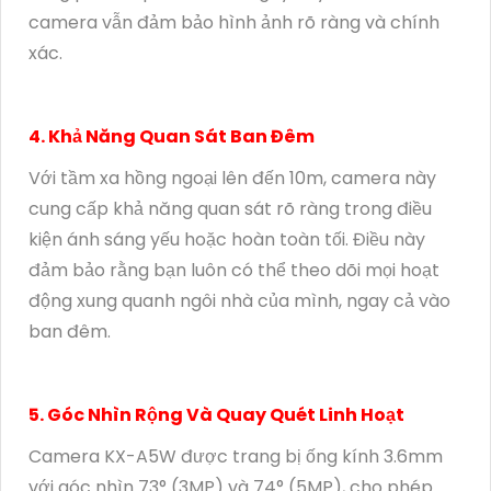
camera vẫn đảm bảo hình ảnh rõ ràng và chính
xác.
4. Khả Năng Quan Sát Ban Đêm
Với tầm xa hồng ngoại lên đến 10m, camera này
cung cấp khả năng quan sát rõ ràng trong điều
kiện ánh sáng yếu hoặc hoàn toàn tối. Điều này
đảm bảo rằng bạn luôn có thể theo dõi mọi hoạt
động xung quanh ngôi nhà của mình, ngay cả vào
ban đêm.
5. Góc Nhìn Rộng Và Quay Quét Linh Hoạt
Camera KX-A5W được trang bị ống kính 3.6mm
với góc nhìn 73° (3MP) và 74° (5MP), cho phép