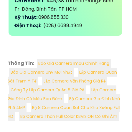
Chi Nhánh 1:
445/38 Tân Hòa Đông,P Bình
Trị Đông, Bình Tân, TP HCM
Kỹ Thuật:
0906.855.330
Điện Thoại:
(028) 6688.4949
Thông Tin:
Báo Giá Camera Imou Chính Hãng
Báo Giá Camera Unv Mới Nhất
Lắp Camera Quan
Sát Trạm Y Tế
Lắp Camera Văn Phòng Giá Rẻ
Công Ty Lắp Camera Quận 8 Giá Rẻ
Lắp Camera
Gia Đình Có Màu Ban Đêm
Bộ Camera Gia Đình Nhà
Phố 4MP
Bộ 8 Camera Quan Sat Cho Kho Xưởng Full
HD
Bộ Camera Thân Full Color KBVISION Có Ghi Âm