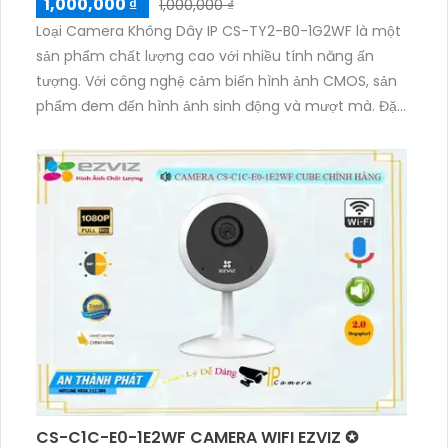
1,000,000 ₫
1,000,000 ₫
Loại Camera Không Dây IP CS-TY2-B0-1G2WF là một
sản phẩm chất lượng cao với nhiều tính năng ấn
tượng. Với công nghệ cảm biến hình ảnh CMOS, sản
phẩm đem đến hình ảnh sinh động và mượt mà. Đặc
biệt, camera có khả năng xem ban đêm với hồng
ngoại 10m, giúp giám sát hiệu quả trong điều kiện
thiếu sáng. Chất lượng hình ảnh Camera IP CS-TY2-
B0-1G2WF đáng kể với độ phân giải 2.0 MP. Sản phẩm
cũng hỗ trợ thẻ nhớ và tính năng hồng ngoại smart
IR.
CS-C1C-E0-1E2WF CAMERA WIFI EZVIZ ✪