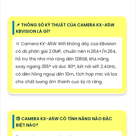
📌 THÔNG SỐ KỸ THUẬT CỦA CAMERA KX-A5W
KBVISION LÀ GÌ?
💠 Camera KX-A5W Wifi không dây của KBvision
có độ phân giải 2.0MP, chuẩn nén H.264+/H.264,
hỗ trợ thẻ nhớ mở rộng đến 128GB, khả năng
xoay ngang 355° và dọc 90°, kết nối wifi 2.4GHz,
có đèn hồng ngoại đến 10m, tích hợp mic và loa
cho chất lượng âm thanh cực kỳ rõ ràng.
😓 CAMERA KX-A5W CÓ TÍNH NĂNG NÀO ĐẶC
BIỆT NÀO?