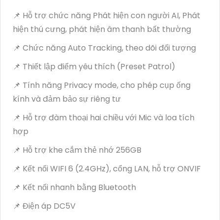
📌 Hỗ trợ chức năng Phát hiện con người AI, Phát
hiện thú cưng, phát hiện âm thanh bất thường
📌 Chức năng Auto Tracking, theo dõi đối tượng
📌 Thiết lập điểm yêu thích (Preset Patrol)
📌 Tính năng Privacy mode, cho phép cụp ống
kính và đảm bảo sự riêng tư
📌 Hỗ trợ đàm thoại hai chiều với Mic và loa tích
hợp
📌 Hỗ trợ khe cắm thẻ nhớ 256GB
📌 Kết nối WIFI 6 (2.4GHz), cổng LAN, hỗ trợ ONVIF
📌 Kết nối nhanh bằng Bluetooth
📌 Điện áp DC5V