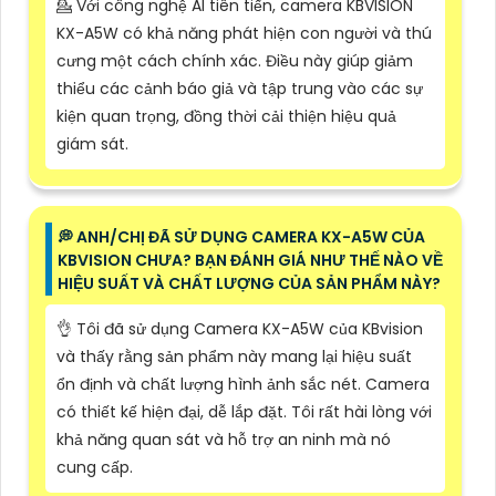
💁 Với công nghệ AI tiên tiến, camera KBVISION
KX-A5W có khả năng phát hiện con người và thú
cưng một cách chính xác. Điều này giúp giảm
thiểu các cảnh báo giả và tập trung vào các sự
kiện quan trọng, đồng thời cải thiện hiệu quả
giám sát.
️💭 ANH/CHỊ ĐÃ SỬ DỤNG CAMERA KX-A5W CỦA
KBVISION CHƯA? BẠN ĐÁNH GIÁ NHƯ THẾ NÀO VỀ
HIỆU SUẤT VÀ CHẤT LƯỢNG CỦA SẢN PHẨM NÀY?
👌 Tôi đã sử dụng Camera KX-A5W của KBvision
và thấy rằng sản phẩm này mang lại hiệu suất
ổn định và chất lượng hình ảnh sắc nét. Camera
có thiết kế hiện đại, dễ lắp đặt. Tôi rất hài lòng với
khả năng quan sát và hỗ trợ an ninh mà nó
cung cấp.