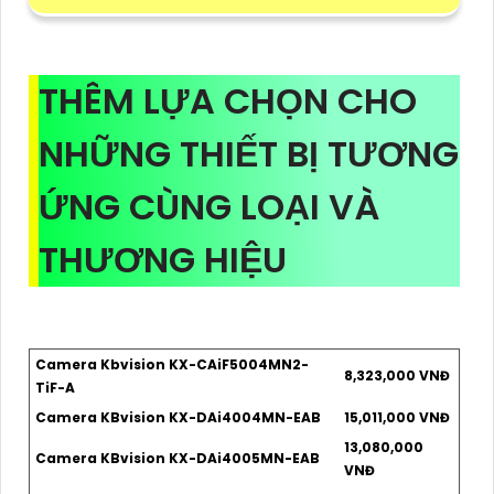
THÊM LỰA CHỌN CHO
NHỮNG THIẾT BỊ TƯƠNG
ỨNG CÙNG LOẠI VÀ
THƯƠNG HIỆU
Camera Kbvision KX-CAiF5004MN2-
8,323,000 VNĐ
TiF-A
Camera KBvision KX-DAi4004MN-EAB
15,011,000 VNĐ
13,080,000
Camera KBvision KX-DAi4005MN-EAB
VNĐ