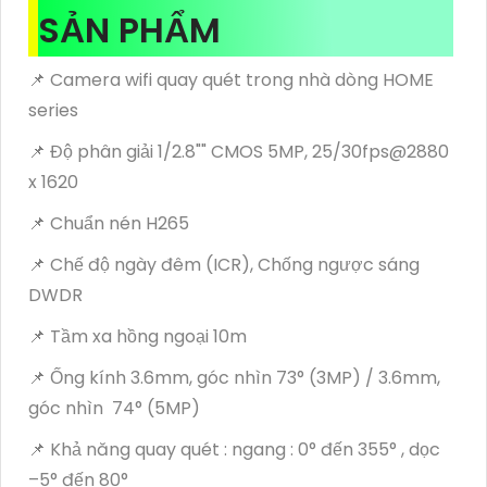
SẢN PHẨM
📌 Camera wifi quay quét trong nhà dòng HOME
series
📌 Độ phân giải 1/2.8"" CMOS 5MP, 25/30fps@2880
x 1620
📌 Chuẩn nén H265
📌 Chế độ ngày đêm (ICR), Chống ngược sáng
DWDR
📌 Tầm xa hồng ngoại 10m
📌 Ống kính 3.6mm, góc nhìn 73° (3MP) / 3.6mm,
góc nhìn 74° (5MP)
📌 Khả năng quay quét : ngang : 0° đến 355° , dọc
–5° đến 80°