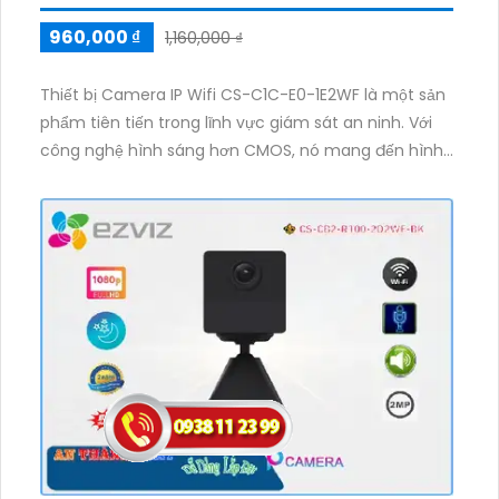
960,000 ₫
1,160,000 ₫
Thiết bị Camera IP Wifi CS-C1C-E0-1E2WF là một sản
phẩm tiên tiến trong lĩnh vực giám sát an ninh. Với
công nghệ hình sáng hơn CMOS, nó mang đến hình
ảnh ban đêm sáng đẹp với công nghệ Hồng Ngoại có
tầm quan sát lên đến 10m. Sản phẩm còn được thiết
kế với tính năng IP Wifi mới nhất, cho phép xử lý hình
ảnh độ nét lên đến 2.0 MP. Ngoài ra, thiết bị còn hổ
trợ thẻ nhớ và công nghệ nhìn đêm chất lượng Hồng
Ngoại Smart IR, giúp quan sát được ngày và đêm
một cách chất lượng.