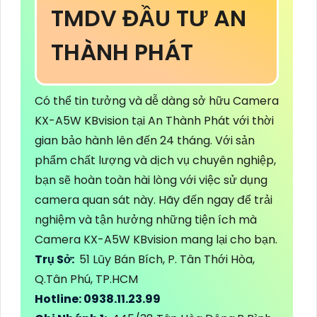
TMDV ĐẦU TƯ AN
THÀNH PHÁT
Có thể tin tưởng và dễ dàng sở hữu Camera
KX-A5W KBvision tại An Thành Phát với thời
gian bảo hành lên đến 24 tháng. Với sản
phẩm chất lượng và dịch vụ chuyên nghiệp,
bạn sẽ hoàn toàn hài lòng với việc sử dụng
camera quan sát này. Hãy đến ngay để trải
nghiệm và tận hưởng những tiện ích mà
Camera KX-A5W KBvision mang lại cho bạn.
Trụ Sở:
51 Lũy Bán Bích, P. Tân Thới Hòa,
Q.Tân Phú, TP.HCM
Hotline: 0938.11.23.99