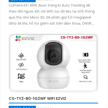
Camera KX-A5W được trang bị Auto Tracking để
theo dõi người, kết nối Wifi, lưu dữ liệu tại chỗ thông
qua thẻ nhớ Micro SD. Độ phân giải 5.0 megapixel
Ultra 4k lite, hỗ trợ giám sát trên điện thoại, ONVIF,
thiếu sáng hồng ngoại 10m. Thiết kế mỹ thuật, xoay
360 độ, truyền hình chất lượng trên IP Wifi. Có chức
năng thu âm và loa, tiết kiệm điện với nguồn DC 5V.
CS-TY2-B0-1G2WF WIFI EZVIZ