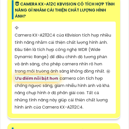
😇 CAMERA KX-A12C KBVISION CÓ TÍCH HỢP TÍNH
NĂNG GÌ NHẰM CẢI THIỆN CHẤT LƯỢNG HÌNH
ẢNH?
🦅
Camera KX-A2112C4 của KBvision tích hợp nhiều
tính năng nhằm cải thiện chất lượng hình ảnh.
Đầu tiên là tích hợp công nghệ WDR (Wide
Dynamic Range) để điều chỉnh độ tương phản
và ánh sáng, cho phép camera nhìn rõ hơn
trong môi trường ánh sáng không đồng nhất. ㊙️
Ưu điểm nỗi bật hơn
camera còn tích hợp
chống ngược sáng, giảm nhiễu hình ảnh và khả
năng chụp hình ở độ phân giải cao. Tất cả
những tính năng này giúp cải thiện chất lượng
hình ảnh của Camera KX-A2112C4.