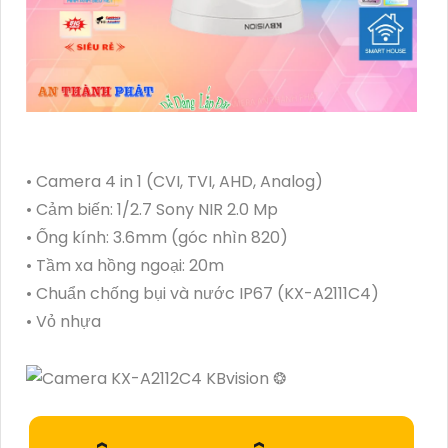
• Camera 4 in 1 (CVI, TVI, AHD, Analog)
• Cảm biến: 1/2.7 Sony NIR 2.0 Mp
• Ống kính: 3.6mm (góc nhìn 820)
• Tầm xa hồng ngoại: 20m
• Chuẩn chống bụi và nước IP67 (KX-A2111C4)
• Vỏ nhựa