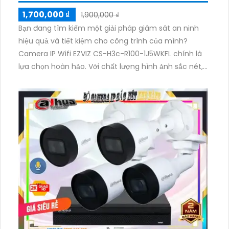
1,700,000 ₫
1,900,000 ₫
Bạn đang tìm kiếm một giải pháp giám sát an ninh
hiệu quả và tiết kiệm cho công trình của mình?
Camera IP Wifi EZVIZ CS-H3c-R100-1J5WKFL chính là
lựa chọn hoàn hảo. Với chất lượng hình ảnh sắc nét,
tầm nhìn hồng ngoại ấn tượng và khả năng kết nối
Wifi ổn định, camera giúp bạn bảo vệ tài sản một
cách hiệu quả.