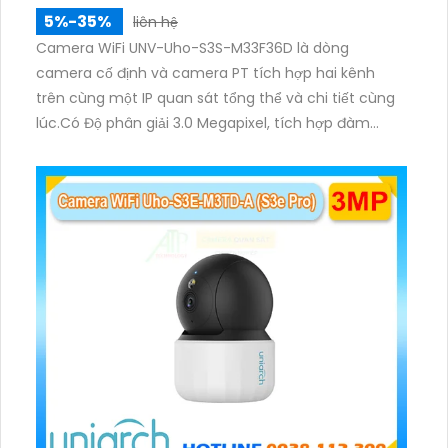
5%-35%
liên hệ
Camera WiFi UNV-Uho-S3S-M33F36D là dòng
camera cố định và camera PT tích hợp hai kênh
trên cùng một IP quan sát tổng thể và chi tiết cùng
lúc.Có Độ phân giải 3.0 Megapixel, tích hợp đàm
thoại hai chiều. Hồng ngoại ban đêm và đèn ánh
sáng ấm lên đến 10m.