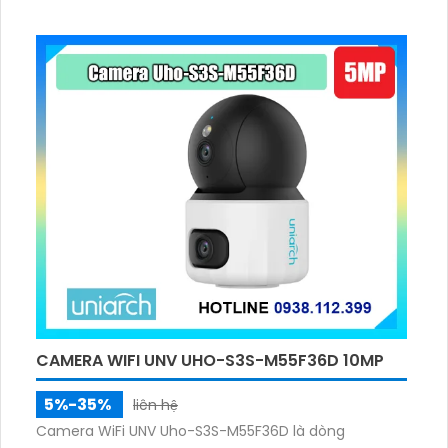
H.265+/H.265/H.264+/H.264 và tương thích với ONVIF.
CAMERA WIFI UNV UHO-S3S-M55F36D 10MP
5%-35%
liên hệ
Camera WiFi UNV Uho-S3S-M55F36D là dòng