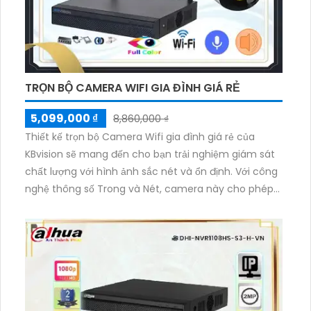
TRỌN BỘ CAMERA WIFI GIA ĐÌNH GIÁ RẺ
5,099,000 ₫
8,860,000 ₫
Thiết kế trọn bộ Camera Wifi gia đình giá rẻ của
KBvision sẽ mang đến cho bạn trải nghiệm giám sát
chất lượng với hình ảnh sắc nét và ổn định. Với công
nghệ thông số Trong và Nét, camera này cho phép
bạn giám sát từ xa cả ngày lẫn đêm với độ phân giải
2.0 MP, mang lại hình ảnh sáng đẹp. Việc cài đặt trên
thiết bị điện thoại cũng trở nên dễ dàng hơn bao giờ
hết. Đảm bảo an ninh cho gia đình của bạn với bộ
Camera Wifi gia đình KBvision.