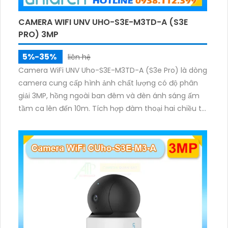
CAMERA WIFI UNV UHO-S3E-M3TD-A (S3E
PRO) 3MP
5%-35%
liên hệ
Camera WiFi UNV Uho-S3E-M3TD-A (S3e Pro) là dòng
camera cung cấp hình ảnh chất lượng có độ phân
giải 3MP, hồng ngoài ban đêm và đèn ánh sáng ấm
tầm ca lên đến 10m. Tích hợp đàm thoại hai chiều to
rõ ràng, hỗ trợ thẻ nhớ 512GB, có nút cảm ứng tiện lợi.