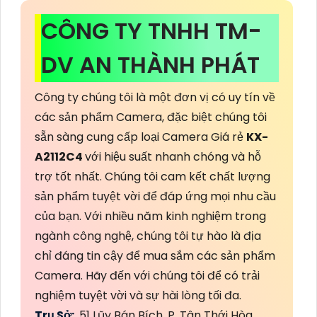
CÔNG TY TNHH TM-
DV AN THÀNH PHÁT
Công ty chúng tôi là một đơn vị có uy tín về
các sản phẩm Camera, đặc biệt chúng tôi
sẵn sàng cung cấp loại Camera Giá rẻ
KX-
A2112C4
với hiệu suất nhanh chóng và hỗ
trợ tốt nhất. Chúng tôi cam kết chất lượng
sản phẩm tuyệt vời để đáp ứng mọi nhu cầu
của bạn. Với nhiều năm kinh nghiệm trong
ngành công nghệ, chúng tôi tự hào là địa
chỉ đáng tin cậy để mua sắm các sản phẩm
Camera. Hãy đến với chúng tôi để có trải
nghiệm tuyệt vời và sự hài lòng tối đa.
Trụ Sở:
51 Lũy Bán Bích, P. Tân Thới Hòa,