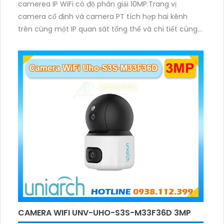
camerea IP WiFi có độ phân giải 10MP.Trang vị
camera cố định và camera PT tích hợp hai kênh
trên cùng một IP quan sát tổng thể và chi tiết cùng
lúc, hỗ trợ đàm thoại hai chiều cảnh báo âm thanh
ánh sáng. Kết hợp hồng ngoại và đèn ấm cho hình
ảnh có màu trong nhiều điều kiện khác nhau trong
phạm vi 3m.
CAMERA WIFI UNV-UHO-S3S-M33F36D 3MP