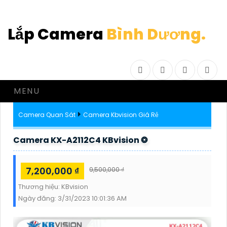
Lắp Camera
Bình Dương.
Facebook
Twitter
Instagram
Drib
MENU
Camera Quan Sát
Camera Kbvision Giá Rẻ
Camera KX-A2112C4 KBvision ❂
7,200,000 ₫
9,500,000 ₫
Thương hiệu:
KBvision
Ngày đăng:
3/31/2023 10:01:36 AM