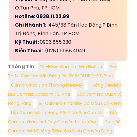
Q.Tân Phú, TP.HCM
Hotline: 0938.11.23.99
Chi Nhánh 1:
445/38 Tân Hòa Đông,P Bình
Trị Đông, Bình Tân, TP HCM
Kỹ Thuật:
0906.855.330
Điện Thoại:
(028) 6688.4949
Thông Tin:
Dh-H2ae Camera Wifi Dahua
Giới
Thiệu Camera Wifi Dùng Pin 2K IMOU IPC-B32P-V2
Camera Kbvision Thương Hiệu Mỹ
Hướng Dẫn Lắp
Đặt Camera Ebitcam Tại Nha
Lắp Camera Quản Lý
Đóng Hàng
Bộ Camera Nhà Máy Có Màu Ban Đêm
Lắp Camera Kho Hàng Độ Phân Giải Cao 4K
Lắp
Camera Giám sát Dây Chuyền Nhà xưởng
Trọn Bộ
Camera Wifi Chống Trộm Gia Đình Chuyên Dụng