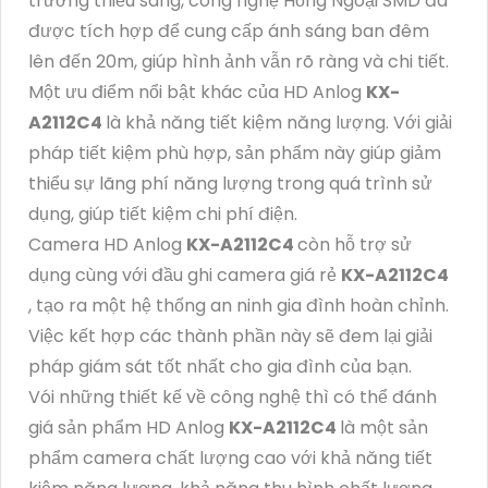
trường thiếu sáng, công nghệ Hồng Ngoại SMD đã
được tích hợp để cung cấp ánh sáng ban đêm
lên đến 20m, giúp hình ảnh vẫn rõ ràng và chi tiết.
Một ưu điểm nổi bật khác của HD Anlog
KX-
A2112C4
là khả năng tiết kiệm năng lượng. Với giải
pháp tiết kiệm phù hợp, sản phẩm này giúp giảm
thiểu sự lãng phí năng lượng trong quá trình sử
dụng, giúp tiết kiệm chi phí điện.
Camera HD Anlog
KX-A2112C4
còn hỗ trợ sử
dụng cùng với đầu ghi camera giá rẻ
KX-A2112C4
, tạo ra một hệ thống an ninh gia đình hoàn chỉnh.
Việc kết hợp các thành phần này sẽ đem lại giải
pháp giám sát tốt nhất cho gia đình của bạn.
Vói những thiết kế về công nghệ thì có thể đánh
giá sản phẩm HD Anlog
KX-A2112C4
là một sản
phẩm camera chất lượng cao với khả năng tiết