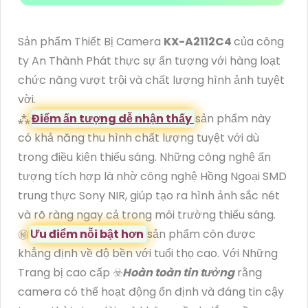
Sản phẩm Thiết Bị Camera
KX-A2112C4
của công
ty An Thành Phát thực sự ấn tượng với hàng loạt
chức năng vượt trội và chất lượng hình ảnh tuyệt
vời.
⁂
Điểm ấn tượng dễ nhận thấy
sản phẩm này
có khả năng thu hình chất lượng tuyệt với dù
trong điều kiện thiếu sáng. Những công nghệ ấn
tượng tích hợp là nhờ công nghệ Hồng Ngoại SMD
trung thực Sony NIR, giúp tạo ra hình ảnh sắc nét
và rõ ràng ngay cả trong môi trường thiếu sáng.
㊙️
Ưu điểm nỗi bật hơn
sản phẩm còn được
khẳng định về độ bền với tuổi thọ cao. Với Những
Trang bị cao cấp ☣️
Hoàn toàn tin tưởng
rằng
camera có thể hoạt động ổn định và đáng tin cậy