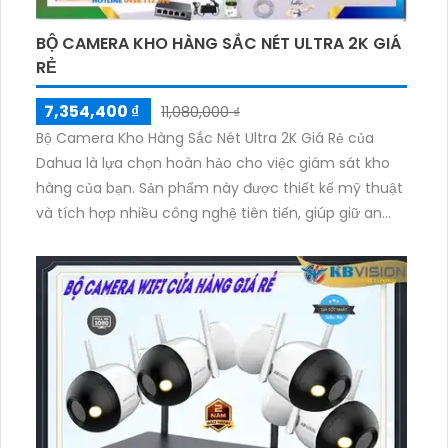
BỘ CAMERA KHO HÀNG SẮC NÉT ULTRA 2K GIÁ
RẺ
7,354,400 ₫
11,080,000 ₫
Bộ Camera Kho Hàng Sắc Nét Ultra 2K Giá Rẻ của
Dahua là lựa chọn hoàn hảo cho việc giám sát kho
hàng của bạn. Sản phẩm này được thiết kế mỹ thuật
và tích hợp nhiều công nghệ tiên tiến, giúp giữ an
ninh cho kho hàng một cách hiệu quả. Bộ Camera
này cung cấp hình ảnh sắc nét độ phân giải 2K, cho
phép quan sát chi tiết và rõ ràng. Đặc biệt, sản phẩm
còn trang bị chức năng thu âm, giúp quản lý ghi lại
cả âm thanh trong kho hàng. Điều này giúp tăng
cường hiệu quả giám sát và bảo vệ hàng hóa. Ngoài
ra, mức giá rẻ của bộ Camera này còn làm cho sản
phẩm trở nên hấp dẫn hơn.