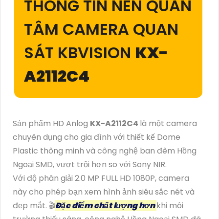
THÔNG TIN NÊN QUAN
TÂM CAMERA QUAN
SÁT KBVISION
KX-
A2112C4
Sản phẩm HD Anlog
KX-A2112C4
là một camera
chuyên dụng cho gia đình với thiết kế Dome
Plastic thông minh và công nghệ ban đêm Hồng
Ngoại SMD, vượt trội hơn so với Sony NIR.
Với độ phân giải 2.0 MP FULL HD 1080P, camera
này cho phép bạn xem hình ảnh siêu sắc nét và
đẹp mắt. 🎬
Đặc điểm chất lượng hơn
khi môi