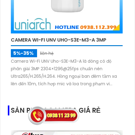
CAMERA WI-FI UNV UHO-S3E-M3-A 3MP
5%-35%
liên hệ
Camera Wi-Fi UNV Uho-S3E-M3-A là dòng có độ
phân giải 3MP 2304×1296@25fps chuẩn nén
Ultra265/H.265/H.264. Hồng ngoại ban đêm tầm xa
lên đến 10m, tích hợp mic và loa trong phạm vi
3m.Hỗ trợ thẻ nhớ MicroSD tối đa 256GB
SẢN PHẨM CAMERA GIÁ RẺ