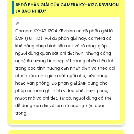
️💭 ĐỘ PHÂN GIẢI CỦA CAMERA KX-A12C KBVISION
LÀ BAO NHIÊU?
️🎉
Camera KX-A2112C4 KBvision có độ phân giải là
2MP (Full HD). Với độ phân giải này, camera có
khả năng chụp hình sắc nét và rõ ràng, giúp
người dùng quan sát chi tiết hơn. Những công
nghệ ấn tượng tích hợp rất mang nhiều tiện ích
trong các tình huống cần nhận diện và theo dõi
chính xác, như giám sát ngôi nhà, cửa hàng
hoặc văn phòng. Độ phân giải 2MP cũng cho
phép camera ghi hình video chất lượng cao,
mượt mà và chi tiết. Từ đó, người dùng có thể
dễ dàng xem lại và làm rõ các sự kiện quan
trọng.