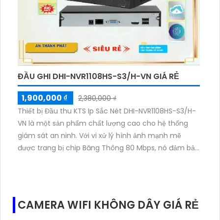
ĐẦU GHI DHI-NVR1108HS-S3/H-VN GIÁ RẺ
1,900,000 ₫
2,380,000 ₫
Thiết bị Đầu thu KTS Ip Sắc Nét DHI-NVR1108HS-S3/H-
VN là một sản phẩm chất lượng cao cho hệ thống
giám sát an ninh. Với vi xử lý hình ảnh mạnh mẽ
được trang bị chip Băng Thông 80 Mbps, nó đảm bảo
cho hình ảnh sắc nét và chất lượng cao. Công nghệ
giám sát ban đêm thông minh giúp cung cấp hình
ảnh rõ ràng và chi tiết ngay cả trong điều kiện ánh
sáng yếu. Ngoài ra, với 1 HDD và độ nét đến 8.0 MP,
CAMERA WIFI KHÔNG DÂY GIÁ RẺ
thiết bị này tiết kiệm băng thông theo công nghệ