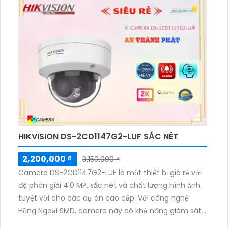
phép xem ban đêm với khả năng quan sát hồng
ngoại lên đến 30m. Với thiết kế thân kim loại, nó đảm
bảo độ bền và chất lượng hình ảnh sắc nét. Camera
cũng hỗ trợ công nghệ IP POE, giúp việc nâng cấp hệ
thống camera dễ dàng hơn. Ngoài ra, camera còn
tích hợp khả năng Công Nghệ AI Thông minh, đáp
ứng nhu cầu giám sát của các công trình xây dựng.
HIKVISION DS-2CD1147G2-LUF SẮC NÉT
2,200,000 ₫
3,150,000 ₫
Camera DS-2CD1147G2-LUF là một thiết bị giá rẻ với
độ phân giải 4.0 MP, sắc nét và chất lượng hình ảnh
tuyệt vời cho các dự án cao cấp. Với công nghệ
Hồng Ngoại SMD, camera này có khả năng giám sát
ban đêm với khoảng cách lên đến 30m, mọi chi tiết