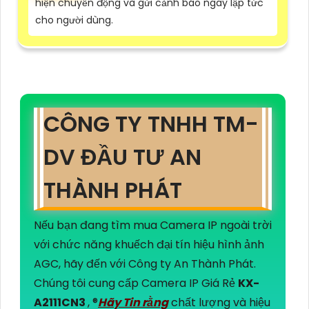
hiện chuyển động và gửi cảnh báo ngay lập tức
cho người dùng.
CÔNG TY TNHH TM-
DV ĐẦU TƯ AN
THÀNH PHÁT
Nếu bạn đang tìm mua Camera IP ngoài trời
với chức năng khuếch đại tín hiệu hình ảnh
AGC, hãy đến với Công ty An Thành Phát.
Chúng tôi cung cấp Camera IP Giá Rẻ
KX-
A2111CN3
, ®️
Hãy Tin rằng
chất lượng và hiệu