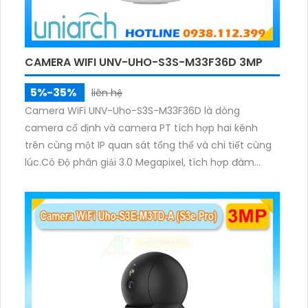
CAMERA WIFI UNV-UHO-S3S-M33F36D 3MP
5%-35%
liên hệ
Camera WiFi UNV-Uho-S3S-M33F36D là dòng
camera cố định và camera PT tích hợp hai kênh
trên cùng một IP quan sát tổng thể và chi tiết cùng
lúc.Có Độ phân giải 3.0 Megapixel, tích hợp đàm
thoại hai chiều. Hồng ngoại ban đêm và đèn ánh
sáng ấm lên đến 10m.