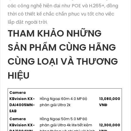
các công nghệ hiện đại như POE và H.265+, đồng
thời có thiết kế chắc chắn phục vụ tốt cho việc
lắp đặt ngoài trời.
THAM KHẢO NHỮNG
SẢN PHẨM CÙNG HÃNG
CÙNG LOẠI VÀ THƯƠNG
HIỆU
Camera
KBvision KX-
Hồng Ngoại 60m 4.0 MP Độ
13,080,000
DAi4005MN-
phân giải Ultra 2k
VNĐ
EAB
Camera
Hồng Ngoại 50m 5.0 MP Độ
KBvision KX-
phân giải Ultra 4k lite tiết kiệm
12,300,000