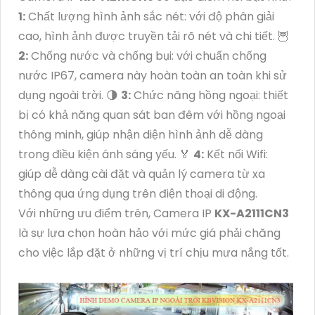
1:
Chất lượng hình ảnh sắc nét: với độ phân giải
cao, hình ảnh được truyền tải rõ nét và chi tiết. 🦉
2:
Chống nước và chống bụi: với chuẩn chống
nước IP67, camera này hoàn toàn an toàn khi sử
dụng ngoài trời. 🌗
3:
Chức năng hồng ngoại: thiết
bị có khả năng quan sát ban đêm với hồng ngoại
thông minh, giúp nhận diện hình ảnh dễ dàng
trong điều kiện ánh sáng yếu. ️🏅️
4:
Kết nối Wifi:
giúp dễ dàng cài đặt và quản lý camera từ xa
thông qua ứng dụng trên điện thoại di động.
Với những ưu điểm trên, Camera IP
KX-A2111CN3
là sự lựa chọn hoàn hảo với mức giá phải chăng
cho việc lắp đặt ở những vị trí chịu mưa nắng tốt.