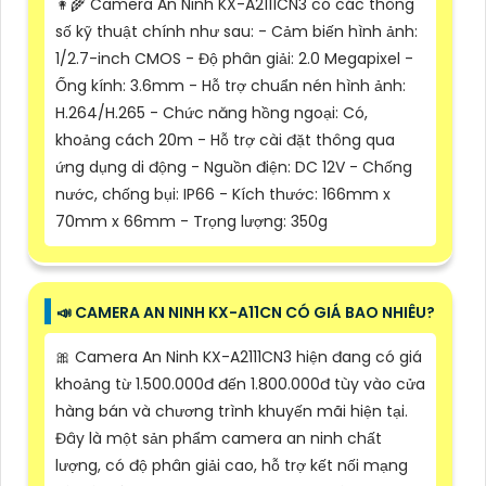
👩‍🌾 Camera An Ninh KX-A2111CN3 có các thông
số kỹ thuật chính như sau: - Cảm biến hình ảnh:
1/2.7-inch CMOS - Độ phân giải: 2.0 Megapixel -
Ống kính: 3.6mm - Hỗ trợ chuẩn nén hình ảnh:
H.264/H.265 - Chức năng hồng ngoại: Có,
khoảng cách 20m - Hỗ trợ cài đặt thông qua
ứng dụng di động - Nguồn điện: DC 12V - Chống
nước, chống bụi: IP66 - Kích thước: 166mm x
70mm x 66mm - Trọng lượng: 350g
📣 CAMERA AN NINH KX-A11CN CÓ GIÁ BAO NHIÊU?
🎀 Camera An Ninh KX-A2111CN3 hiện đang có giá
khoảng từ 1.500.000đ đến 1.800.000đ tùy vào cửa
hàng bán và chương trình khuyến mãi hiện tại.
Đây là một sản phẩm camera an ninh chất
lượng, có độ phân giải cao, hỗ trợ kết nối mạng