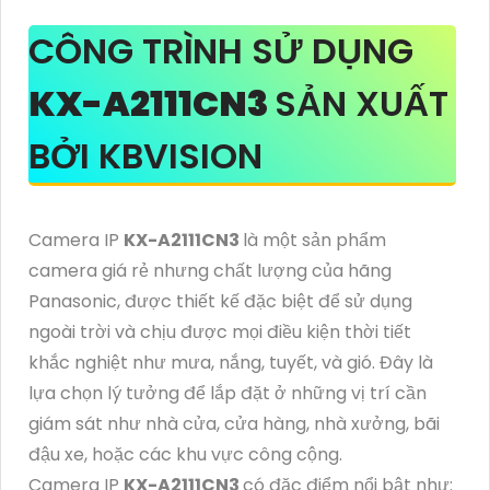
CÔNG TRÌNH SỬ DỤNG
KX-A2111CN3
SẢN XUẤT
BỞI KBVISION
Camera IP
KX-A2111CN3
là một sản phẩm
camera giá rẻ nhưng chất lượng của hãng
Panasonic, được thiết kế đặc biệt để sử dụng
ngoài trời và chịu được mọi điều kiện thời tiết
khắc nghiệt như mưa, nắng, tuyết, và gió. Đây là
lựa chọn lý tưởng để lắp đặt ở những vị trí cần
giám sát như nhà cửa, cửa hàng, nhà xưởng, bãi
đậu xe, hoặc các khu vực công cộng.
Camera IP
KX-A2111CN3
có đặc điểm nổi bật như: