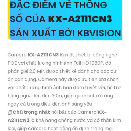
ĐẶC ĐIỂM VỀ THÔNG
SỐ CỦA
KX-A2111CN3
SẢN XUẤT BỞI KBVISION
Camera
KX-A2111CN3
là một thiết bị công nghệ
POE với chất lượng hình ảnh Full HD 1080P, độ
phân giải 2.0 MP, được thiết kế dành cho các dự
án dân dụng. Camera này được ưu tiên lựa chọn
với chất lượng hình ảnh ban đêm tuyệt vời, hỗ trợ
hồng ngoại lên đến 30m, giúp quan sát rõ ràng
ngay cả trong điều kiện ánh sáng yếu.
∰
Chú trọng nhất
nổi bật của Camera
KX-
A2111CN3
là khả năng chống nước và có thân kim
loại, giúp camera hoạt động ổn định trong mọi