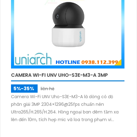
CAMERA WI-FI UNV UHO-S3E-M3-A 3MP
5%-35%
liên hệ
Camera Wi-Fi UNV Uho-S3E-M3-A là dòng có độ
phân giải 3MP 2304×1296@25fps chuẩn nén
Ultra265/H.265/H.264. Hồng ngoại ban đêm tầm xa
lên đến 10m, tích hợp mic và loa trong phạm vi
3m.Hỗ trợ thẻ nhớ MicroSD tối đa 256GB