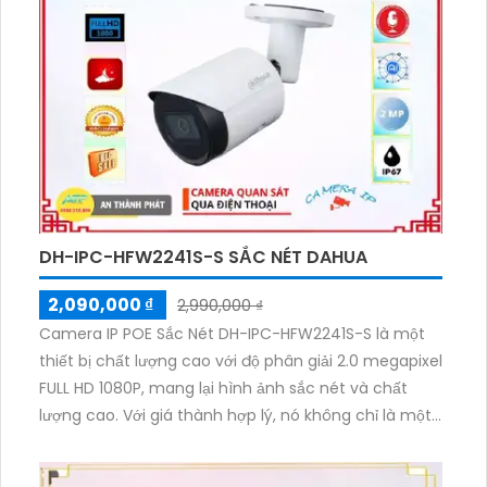
thống ổn định và tương thích với nhiều đầu ghi hình
khác nhau. Chức năng xoay zoom giúp giám sát từ
xa, trong khi khả năng xem ban đêm với hồng ngoại
150m giúp mắt xem rõ vào ban đêm. Đặc biệt, công
nghệ hồng ngoại Smart IR giúp tối ưu hóa chất lượng
hình ảnh khi giám sát ban đêm.
DH-IPC-HFW2241S-S SẮC NÉT DAHUA
2,090,000 ₫
2,990,000 ₫
Camera IP POE Sắc Nét DH-IPC-HFW2241S-S là một
thiết bị chất lượng cao với độ phân giải 2.0 megapixel
FULL HD 1080P, mang lại hình ảnh sắc nét và chất
lượng cao. Với giá thành hợp lý, nó không chỉ là một
lựa chọn kinh tế mà còn giúp tiết kiệm chi phí.
Camera này được trang bị công nghệ Starlight, cho