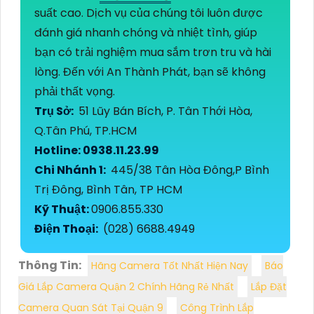
suất cao. Dịch vụ của chúng tôi luôn được
đánh giá nhanh chóng và nhiệt tình, giúp
bạn có trải nghiệm mua sắm trơn tru và hài
lòng. Đến với An Thành Phát, bạn sẽ không
phải thất vọng.
Trụ Sở:
51 Lũy Bán Bích, P. Tân Thới Hòa,
Q.Tân Phú, TP.HCM
Hotline: 0938.11.23.99
Chi Nhánh 1:
445/38 Tân Hòa Đông,P Bình
Trị Đông, Bình Tân, TP HCM
Kỹ Thuật:
0906.855.330
Điện Thoại:
(028) 6688.4949
Thông Tin:
Hãng Camera Tốt Nhất Hiện Nay
Báo
Giá Lắp Camera Quận 2 Chính Hãng Rẻ Nhất
Lắp Đặt
Camera Quan Sát Tại Quận 9
Công Trình Lắp