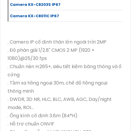
Camera KX-C8203S IP67
Camera KX-C8011C IP67
. Camera IP cố định thân lớn ngoài trời 2MP
. Độ phân giải 1/2.8" CMOS 2 MP (1920 ×
1080)@25/30 fps
. Chuẩn nén H.265+, siêu tiết kiệm băng thông và ổ
cứng
. Tầm xa hồng ngoại 30m, chế độ hồng ngoại
thông minh
. DWDR, 3D NR, HLC, BLC, AWB, AGC, Day/night
mode, ROI…
. Ống kính cố định 3.6m (84°H)
. Hỗ trợ chuẩn ONVIF