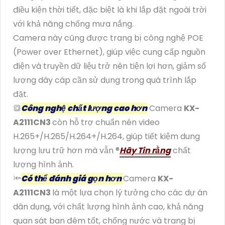
điều kiện thời tiết, đặc biệt là khi lắp đặt ngoài trời
với khả năng chống mưa nắng.
Camera này cũng được trang bị công nghệ POE
(Power over Ethernet), giúp việc cung cấp nguồn
điện và truyền dữ liệu trở nên tiện lợi hơn, giảm số
lượng dây cáp cần sử dụng trong quá trình lắp
đặt.
🔳
Công nghệ chất lượng cao hơn
Camera
KX-
A2111CN3
còn hỗ trợ chuẩn nén video
H.265+/H.265/H.264+/H.264, giúp tiết kiệm dung
lượng lưu trữ hơn mà vẫn ®️
Hãy Tin rằng
chất
lượng hình ảnh.
🔦
Có thể đánh giá gọn hơn
Camera
KX-
A2111CN3
là một lựa chọn lý tưởng cho các dự án
dân dụng, với chất lượng hình ảnh cao, khả năng
quan sát ban đêm tốt, chống nước và trang bị