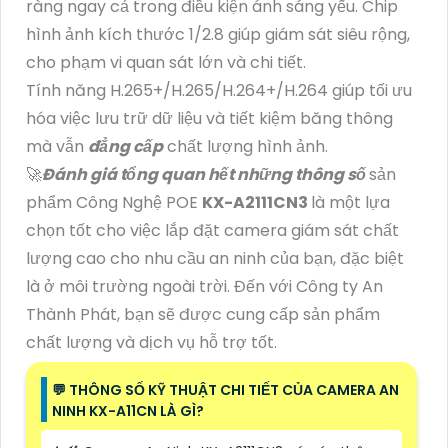
ràng ngay cả trong điều kiện ánh sáng yếu. Chip
hình ảnh kích thước 1/2.8 giúp giám sát siêu rộng,
cho phạm vi quan sát lớn và chi tiết.
Tính năng H.265+/H.265/H.264+/H.264 giúp tối ưu
hóa việc lưu trữ dữ liệu và tiết kiệm băng thông
mà vẫn
đẳng cấp
chất lượng hình ảnh.
🚀
Đánh giá tổng quan hết những thông số
sản
phẩm Công Nghệ POE
KX-A2111CN3
là một lựa
chọn tốt cho việc lắp đặt camera giám sát chất
lượng cao cho nhu cầu an ninh của bạn, đặc biệt
là ở môi trường ngoài trời. Đến với Công ty An
Thành Phát, bạn sẽ được cung cấp sản phẩm
chất lượng và dịch vụ hỗ trợ tốt.
️💬 THÔNG SỐ KỸ THUẬT CHI TIẾT CỦA CAMERA AN
NINH KX-A11CN LÀ GÌ?