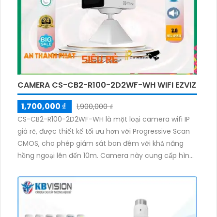
CAMERA CS-CB2-R100-2D2WF-WH WIFI EZVIZ
1,700,000 ₫
1,900,000 ₫
CS-CB2-R100-2D2WF-WH là một loại camera wifi IP
giá rẻ, được thiết kế tối ưu hơn với Progressive Scan
CMOS, cho phép giám sát ban đêm với khả năng
hồng ngoại lên đến 10m. Camera này cung cấp hình
ảnh sắc nét đến 2.0 MP, đảm bảo chất lượng hình
ảnh rõ ràng và chi tiết. Sản phẩm còn hỗ trợ thẻ nhớ
và tính năng hồng ngoại SMD, giúp quan sát hiệu quả
và tiện ích hơn.