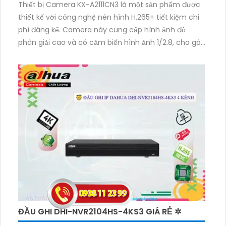
Thiết bị Camera KX-A2111CN3 là một sản phẩm được
thiết kế với công nghệ nén hình H.265+ tiết kiệm chi
phí đáng kể. Camera này cung cấp hình ảnh độ
phân giải cao và có cảm biến hình ảnh 1/2.8, cho góc
quan sát siêu rộng. Với chức năng Hồng Ngoại Smart
IR, bạn có thể quan sát ban đêm trong khoảng cách
lên đến 30m. Được sử dụng cho dự án dân dụng,
thiết bị này cần được lắp đặt ở vị trí chống mưa nắng
với thân kim loại chống nước, trang bị đặc biệt tăng
độ nhạy sáng trên cảm biến sử dụng công nghệ AGC
(Auto Gain Control). Kết hợp với IP POE, thiết bị còn
hỗ trợ Công nghệ AWB cho hình ảnh luôn đẹp. Đặc
biệt, Camera còn có chức năng BackLight
Compensation (BLC) giúp bù ánh sáng tốt và Hồng
Ngoại Smart IR để tiết kiệm dung lượng lên đến 50%
với H.265+/H.265/H.264+/H.264.
ĐẦU GHI DHI-NVR2104HS-4KS3 GIÁ RẺ ✲