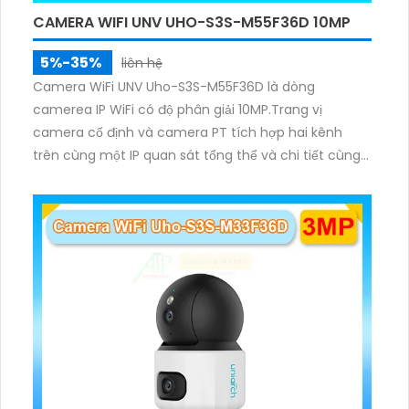
CAMERA WIFI UNV UHO-S3S-M55F36D 10MP
5%-35%
liên hệ
Camera WiFi UNV Uho-S3S-M55F36D là dòng
camerea IP WiFi có độ phân giải 10MP.Trang vị
camera cố định và camera PT tích hợp hai kênh
trên cùng một IP quan sát tổng thể và chi tiết cùng
lúc, hỗ trợ đàm thoại hai chiều cảnh báo âm thanh
ánh sáng. Kết hợp hồng ngoại và đèn ấm cho hình
ảnh có màu trong nhiều điều kiện khác nhau trong
phạm vi 3m.