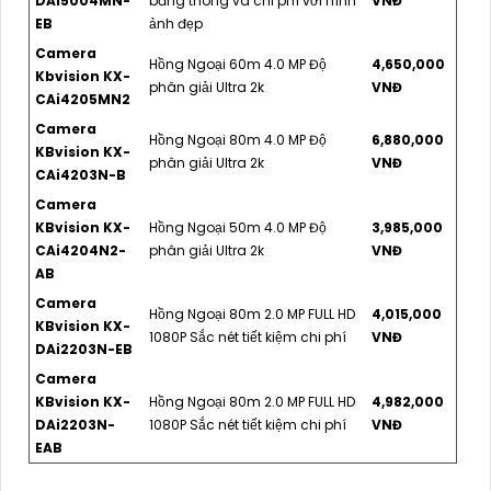
DAi5004MN-
băng thông và chi phí với hình
VNĐ
EB
ảnh đẹp
Camera
Hồng Ngoại 60m 4.0 MP Độ
4,650,000
Kbvision KX-
phân giải Ultra 2k
VNĐ
CAi4205MN2
Camera
Hồng Ngoại 80m 4.0 MP Độ
6,880,000
KBvision KX-
phân giải Ultra 2k
VNĐ
CAi4203N-B
Camera
KBvision KX-
Hồng Ngoại 50m 4.0 MP Độ
3,985,000
CAi4204N2-
phân giải Ultra 2k
VNĐ
AB
Camera
Hồng Ngoại 80m 2.0 MP FULL HD
4,015,000
KBvision KX-
1080P Sắc nét tiết kiệm chi phí
VNĐ
DAi2203N-EB
Camera
KBvision KX-
Hồng Ngoại 80m 2.0 MP FULL HD
4,982,000
DAi2203N-
1080P Sắc nét tiết kiệm chi phí
VNĐ
EAB