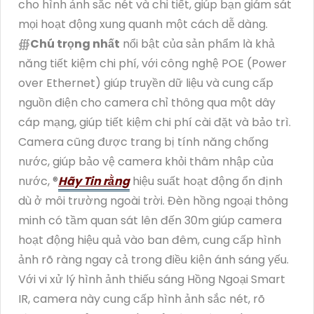
cho hình ảnh sắc nét và chi tiết, giúp bạn giám sát
mọi hoạt động xung quanh một cách dễ dàng.
∰
Chú trọng nhất
nổi bật của sản phẩm là khả
năng tiết kiệm chi phí, với công nghệ POE (Power
over Ethernet) giúp truyền dữ liệu và cung cấp
nguồn điện cho camera chỉ thông qua một dây
cáp mạng, giúp tiết kiệm chi phí cài đặt và bảo trì.
Camera cũng được trang bị tính năng chống
nước, giúp bảo vệ camera khỏi thâm nhập của
nước, ®️
Hãy Tin rằng
hiệu suất hoạt động ổn định
dù ở môi trường ngoài trời. Đèn hồng ngoại thông
minh có tầm quan sát lên đến 30m giúp camera
hoạt động hiệu quả vào ban đêm, cung cấp hình
ảnh rõ ràng ngay cả trong điều kiện ánh sáng yếu.
Với vi xử lý hình ảnh thiếu sáng Hồng Ngoại Smart
IR, camera này cung cấp hình ảnh sắc nét, rõ