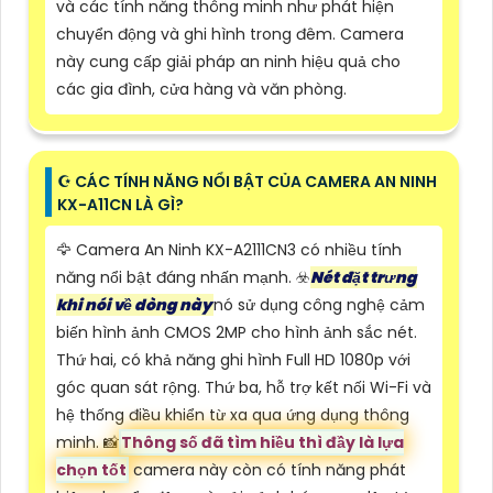
và các tính năng thông minh như phát hiện
chuyển động và ghi hình trong đêm. Camera
này cung cấp giải pháp an ninh hiệu quả cho
các gia đình, cửa hàng và văn phòng.
☪ CÁC TÍNH NĂNG NỔI BẬT CỦA CAMERA AN NINH
KX-A11CN LÀ GÌ?
🦅 Camera An Ninh KX-A2111CN3 có nhiều tính
năng nổi bật đáng nhấn mạnh. ☣️
Nét đặt trưng
khi nói về dòng này
nó sử dụng công nghệ cảm
biến hình ảnh CMOS 2MP cho hình ảnh sắc nét.
Thứ hai, có khả năng ghi hình Full HD 1080p với
góc quan sát rộng. Thứ ba, hỗ trợ kết nối Wi-Fi và
hệ thống điều khiển từ xa qua ứng dụng thông
minh. 📸
Thông số đã tìm hiều thì đầy là lựa
chọn tốt
camera này còn có tính năng phát