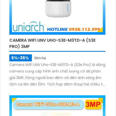
CAMERA WIFI UNV UHO-S3E-M3TD-A (S3E
PRO) 3MP
5%-35%
liên hệ
Camera WiFi UNV Uho-S3E-M3TD-A (S3e Pro) là dòng
camera cung cấp hình ảnh chất lượng có độ phân
giải 3MP, hồng ngoài ban đêm và đèn ánh sáng ấm
tầm ca lên đến 10m. Tích hợp đàm thoại hai chiều to
rõ ràng, hỗ trợ thẻ nhớ 512GB, có nút cảm ứng tiện lợi.