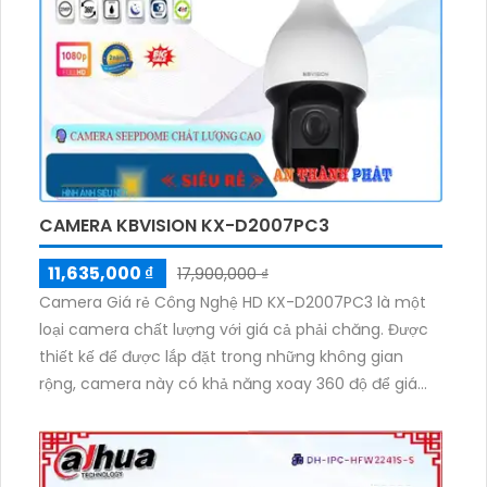
CAMERA KBVISION KX-D2007PC3
11,635,000 ₫
17,900,000 ₫
Camera Giá rẻ Công Nghệ HD KX-D2007PC3 là một
loại camera chất lượng với giá cả phải chăng. Được
thiết kế để được lắp đặt trong những không gian
rộng, camera này có khả năng xoay 360 độ để giám
sát mọi góc độ. Độ phân giải sắc nét lên đến 2.0MP,
cho hình ảnh rõ nét và chi tiết. Ngoài ra, camera này
còn tích hợp công nghệ AHD CVI TVI BCS HD, giúp hệ