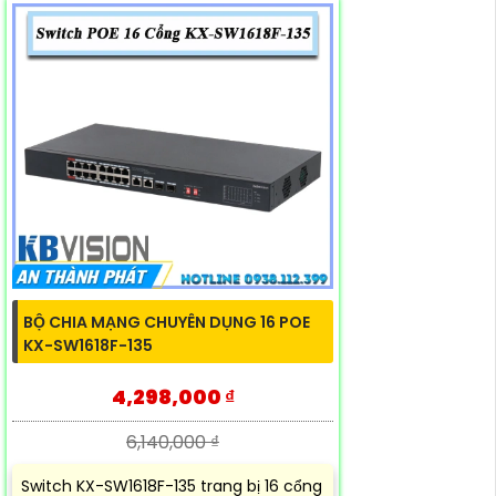
BỘ CHIA MẠNG CHUYÊN DỤNG 16 POE
KX-SW1618F-135
4,298,000 ₫
6,140,000 ₫
Switch KX-SW1618F-135 trang bị 16 cổng