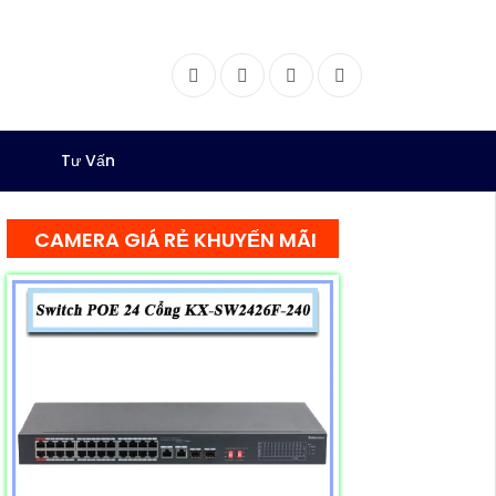
Facebook
Twitter
Instagram
Dribbble
Tư Vấn
CAMERA GIÁ RẺ KHUYẾN MÃI