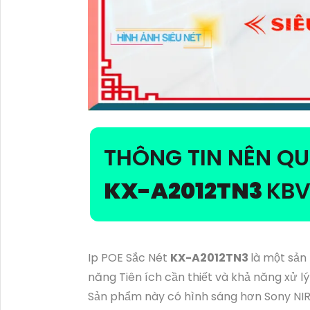
THÔNG TIN NÊN Q
KX-A2012TN3
KBV
Ip POE Sắc Nét
KX-A2012TN3
là một sản
năng Tiên ích cần thiết và khả năng xử l
Sản phẩm này có hình sáng hơn Sony NIR, 