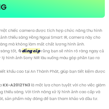
NG
 một chiếc camera được tích hợp chức năng thu hình
h ảnh thiếu sáng Hồng Ngoại Smart IR, camera này cho
 sáng mà không làm mất chất lượng hình ảnh.
sáng tốt, 🔄
đẳng cấp
rằng bạn sẽ nhìn rõ ràng ngay cả
 lý hình ảnh Sony NIR lâu xuống màu góp phần tạo ra
iết khấu cao tại An Thành Phát, giúp bạn tiết kiệm được
ra
KX-A2012TN3
là một lựa chọn tuyệt vời cho việc giám
g thiếu sáng. Với tính năng xử lý hình ảnh cao cấp và
át, sản phẩm này đáng để bạn tham khảo và đầu tư.