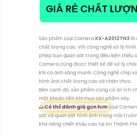
GIÁ RẺ CHẤT LƯỢ
Sản phẩm Loại Camera
KX-A2012TN3
là
chất lượng cao. Với công nghệ xử lý hìn
phép bạn quan sát trong điều kiện thiếu
Camera cũng được thiết kế để xử lý chói 
khi có ánh sáng mạnh. Công nghệ chip xử
hình ảnh chất lượng cao và chân thực.
Bên cạnh đó, sản phẩm cũng có lợi ích ch
một khoản tiền khi mua sản phẩm này.
🌅
Có thể đánh giá gọn hơn
Loại Came
sát và quan sát hình ảnh trong môi trườn
khả năng chiết khấu cao tại An Thành Ph