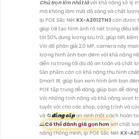
Chú trọn lớn nhất là
với khả năng xử lý 
mà không làm mất độ sáng và chất lượn
Ip POE Sắc Nét
KX-A2012TN3
còn được t
giúp tái tạo hình ảnh rõ nét trong điều k
tới 50% dung lượng lưu trữ, giúp tiết kiệm 
Với độ phân giải 2.0 MP, camera này mang
lượng hình ảnh ban đêm với khả năng H
diễn ra trong tối đa độ an toàn và chất l
Sản phẩm còn có khả năng thu hình chấ
Smart IR, giúp bạn xem hình ảnh ban đêm 
POE tập trung dễ dàng, giúp bạn dễ dàng
Với những tính năng và khả năng vượt tr
tuyệt vời cho các shop, công trình và c
và 🔄
đẳng cấp
an ninh một cách hoàn to
🌅
Có thể đánh giá gọn hơn
với chất lư
năng thông minh, Ip POE Sắc Nét
KX-A2