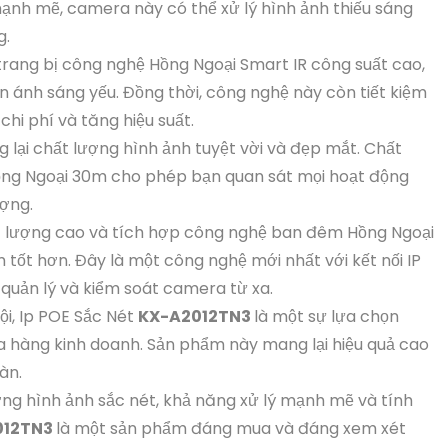
mạnh mẽ, camera này có thể xử lý hình ảnh thiếu sáng
g.
rang bị công nghệ Hồng Ngoại Smart IR công suất cao,
iện ánh sáng yếu. Đồng thời, công nghệ này còn tiết kiệm
chi phí và tăng hiệu suất.
 lại chất lượng hình ảnh tuyệt vời và đẹp mắt. Chất
ồng Ngoại 30m cho phép bạn quan sát mọi hoạt động
ượng.
t lượng cao và tích hợp công nghệ ban đêm Hồng Ngoại
tốt hơn. Đây là một công nghệ mới nhất với kết nối IP
 quản lý và kiểm soát camera từ xa.
ội, Ip POE Sắc Nét
KX-A2012TN3
là một sự lựa chọn
ửa hàng kinh doanh. Sản phẩm này mang lại hiệu quả cao
àn.
ợng hình ảnh sắc nét, khả năng xử lý mạnh mẽ và tính
012TN3
là một sản phẩm đáng mua và đáng xem xét