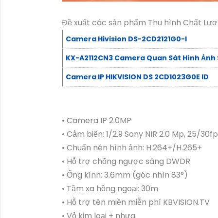
Đề xuất các sản phẩm Thu hình Chất Lư
Camera Hivision DS-2CD2121G0-I
KX-A2112CN3 Camera Quan Sát Hình Ảnh 
Camera IP HIKVISION DS 2CD1023G0E ID
• Camera IP 2.0MP
• Cảm biến: 1/2.9 Sony NIR 2.0 Mp, 25/30
• Chuẩn nén hình ảnh: H.264+/H.265+
• Hỗ trợ chống ngược sáng DWDR
• Ống kính: 3.6mm (góc nhìn 83°)
• Tầm xa hồng ngoại: 30m
• Hỗ trợ tên miền miễn phí KBVISION.TV
• Vỏ kim loại + nhựa