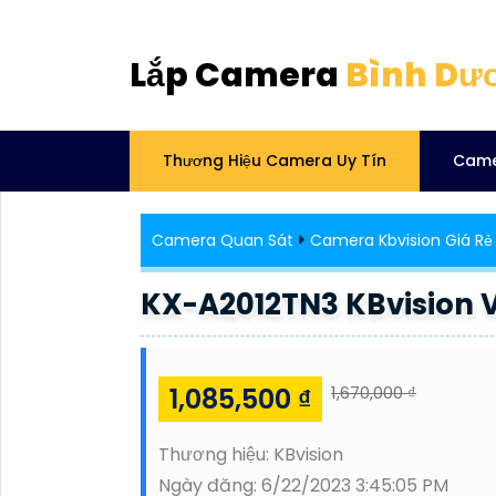
Lắp Camera
Bình Dư
Thương Hiệu Camera Uy Tín
Came
Camera Quan Sát
Camera Kbvision Giá Rẻ
KX-A2012TN3 KBvision V
1,085,500 ₫
1,670,000 ₫
Thương hiệu:
KBvision
Ngày đăng:
6/22/2023 3:45:05 PM