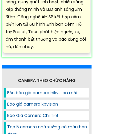
sáng, quay quét linh hoạt, chiếu sáng
kép thông minh và LED ánh sáng ấm
30m. Công nghệ AI-ISP kết hợp cảm
biến lớn tối ưu hình ảnh ban đêm. Hỗ
trợ Preset, Tour, phát hiện người, xe,
âm thanh bất thường và báo động còi
hú, đèn nháy.
CAMERA THEO CHỨC NĂNG
Bản báo giá camera hikvision mới
Báo giá camera kbvision
Báo Giá Camera Chi Tiết
Top 5 camera nhà xưởng có màu ban