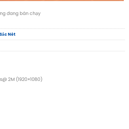
ợng đang bán chạy
Sắc Nét
fps@ 2M (1920×1080)