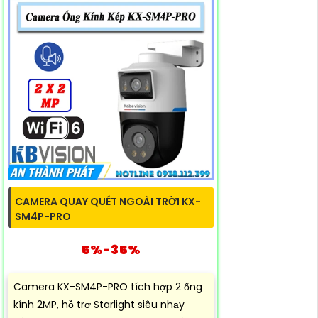
CAMERA QUAY QUÉT NGOÀI TRỜI KX-
SM4P-PRO
5%-35%
Camera KX-SM4P-PRO tích hợp 2 ống
kính 2MP, hỗ trợ Starlight siêu nhạy