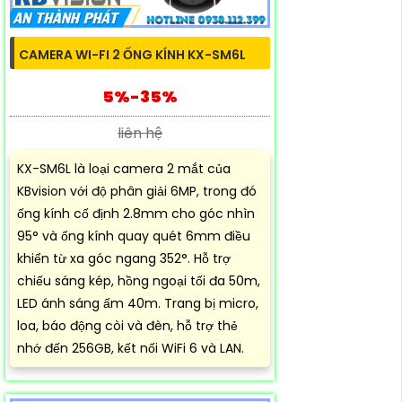
CAMERA WI-FI 2 ỐNG KÍNH KX-SM6L
5%-35%
liên hệ
KX-SM6L là loại camera 2 mắt của
KBvision với độ phân giải 6MP, trong đó
ống kính cố định 2.8mm cho góc nhìn
95° và ống kính quay quét 6mm điều
khiển từ xa góc ngang 352°. Hỗ trợ
chiếu sáng kép, hồng ngoại tối đa 50m,
LED ánh sáng ấm 40m. Trang bị micro,
loa, báo động còi và đèn, hỗ trợ thẻ
nhớ đến 256GB, kết nối WiFi 6 và LAN.