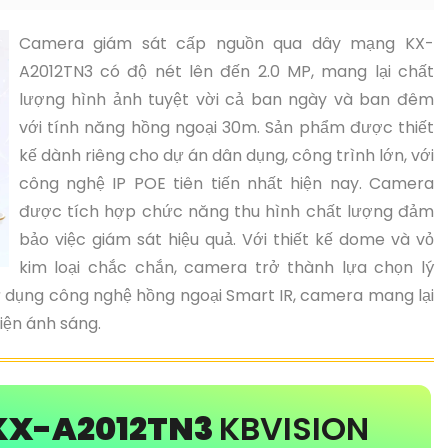
Camera giám sát cấp nguồn qua dây mạng KX-
A2012TN3 có độ nét lên đến 2.0 MP, mang lại chất
lượng hình ảnh tuyệt vời cả ban ngày và ban đêm
với tính năng hồng ngoại 30m. Sản phẩm được thiết
kế dành riêng cho dự án dân dụng, công trình lớn, với
công nghệ IP POE tiên tiến nhất hiện nay. Camera
được tích hợp chức năng thu hình chất lượng đảm
bảo việc giám sát hiệu quả. Với thiết kế dome và vỏ
kim loại chắc chắn, camera trở thành lựa chọn lý
ử dụng công nghệ hồng ngoại Smart IR, camera mang lại
iện ánh sáng.
KX-A2012TN3
KBVISION