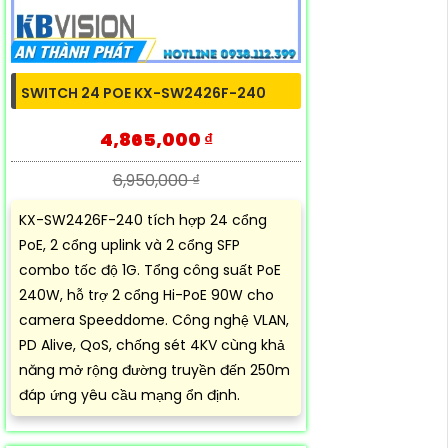
SWITCH 24 POE KX-SW2426F-240
4,865,000 ₫
6,950,000 ₫
KX-SW2426F-240 tích hợp 24 cổng
PoE, 2 cổng uplink và 2 cổng SFP
combo tốc độ 1G. Tổng công suất PoE
240W, hỗ trợ 2 cổng Hi-PoE 90W cho
camera Speeddome. Công nghệ VLAN,
PD Alive, QoS, chống sét 4KV cùng khả
năng mở rộng đường truyền đến 250m
đáp ứng yêu cầu mạng ổn định.