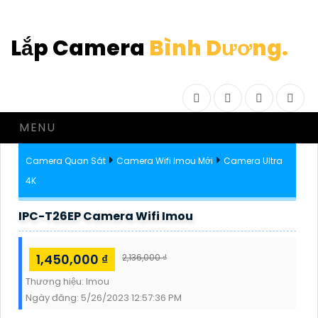
Lắp Camera
Bình Dương.
Facebook
Twitter
Instagram
Drib
MENU
Camera Quan Sát
Camera Wifi Imou Mới
Camera Ultra
4K
IPC-T26EP Camera Wifi Imou
1,450,000 ₫
2,136,000 ₫
Thương hiệu:
Imou
Ngày đăng:
5/26/2023 12:57:36 PM