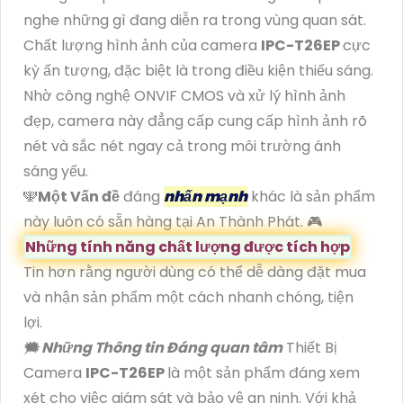
nghe những gì đang diễn ra trong vùng quan sát.
Chất lượng hình ảnh của camera
IPC-T26EP
cực
kỳ ấn tượng, đặc biệt là trong điều kiện thiếu sáng.
Nhờ công nghệ ONVIF CMOS và xử lý hình ảnh
đẹp, camera này đẳng cấp cung cấp hình ảnh rõ
nét và sắc nét ngay cả trong môi trường ánh
sáng yếu.
🕎
Một Vấn đề
đáng
nhấn mạnh
khác là sản phẩm
này luôn có sẵn hàng tại An Thành Phát. 🎮
Những tính năng chất lượng được tích hợp
Tin hơn rằng người dùng có thể dễ dàng đặt mua
và nhận sản phẩm một cách nhanh chóng, tiện
lợi.
🗯️
Những Thông tin Đáng quan tâm
Thiết Bị
Camera
IPC-T26EP
là một sản phẩm đáng xem
xét cho việc giám sát và bảo vệ an ninh. Với khả