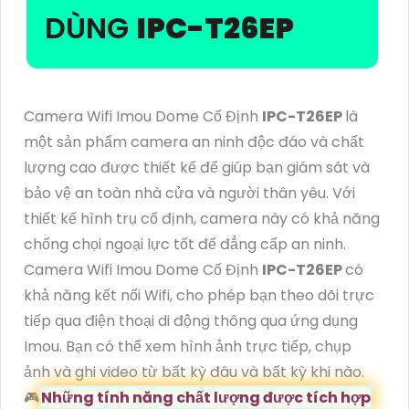
DÙNG
IPC-T26EP
Camera Wifi Imou Dome Cố Định
IPC-T26EP
là
một sản phẩm camera an ninh độc đáo và chất
lượng cao được thiết kế để giúp bạn giám sát và
bảo vệ an toàn nhà cửa và người thân yêu. Với
thiết kế hình trụ cố định, camera này có khả năng
chống chọi ngoại lực tốt để đẳng cấp an ninh.
Camera Wifi Imou Dome Cố Định
IPC-T26EP
có
khả năng kết nối Wifi, cho phép bạn theo dõi trực
tiếp qua điện thoại di động thông qua ứng dụng
Imou. Bạn có thể xem hình ảnh trực tiếp, chụp
ảnh và ghi video từ bất kỳ đâu và bất kỳ khi nào.
🎮
Những tính năng chất lượng được tích hợp