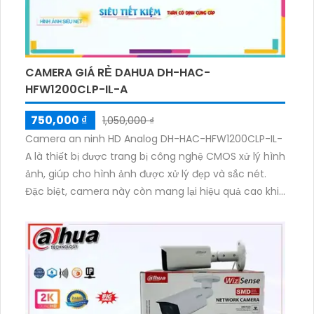
CAMERA GIÁ RẺ DAHUA DH-HAC-
HFW1200CLP-IL-A
750,000 ₫
1,050,000 ₫
Camera an ninh HD Analog DH-HAC-HFW1200CLP-IL-
A là thiết bị được trang bị công nghệ CMOS xử lý hình
ảnh, giúp cho hình ảnh được xử lý đẹp và sắc nét.
Đặc biệt, camera này còn mang lại hiệu quả cao khi
xem ban đêm nhờ tính năng full color trong khoảng
cách 20m. Với giá thành rẻ, camera này tiết kiệm chi
phí và sử dụng công nghệ AHD CVI TVI BCS mới nhất
giúp truyền tải nhanh hơn. Camera cũng tích hợp
công nghệ nhìn đêm chất lượng, giúp hình ảnh có
màu sắc trong điều kiện ánh sáng yếu.