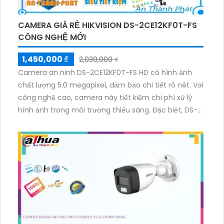
CAMERA GIÁ RẺ HIKVISION DS-2CE12KF0T-FS
CÔNG NGHỆ MỚI
1,450,000 ₫
2,030,000 ₫
Camera an ninh DS-2CE12KF0T-FS HD có hình ảnh
chất lượng 5.0 megapixel, đảm bảo chi tiết rõ nét. Với
công nghệ cao, camera này tiết kiệm chi phí xử lý
hình ảnh trong môi trường thiếu sáng. Đặc biệt, DS-
2CE12KF0T-FS còn cho phép xem ban đêm rõ hơn
với chế độ màu ban đêm. Với chip xử lý hình ảnh
CMOS tiên tiến, camera này thu được hình ảnh màu
sắc đẹp hơn. Ngoài ra, DS-2CE12KF0T-FS còn hỗ trợ
công nghệ AHD, CVI, TVI, BCS, giảm thiểu rủi ro sự cố
trong quá trình sử dụng.