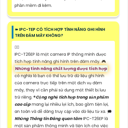
phần mềm đi kèm.
➽ IPC-TEP CÓ TÍCH HỢP TÍNH NĂNG GHI HÌNH
TRÊN ĐÁM MÂY KHÔNG?
❤️‍💋‍
IPC-T26EP là một camera IP thông minh được
tích hợp tính năng ghi hình trên đám mây. 🎮
Những tính năng chất lượng được tích hợp
có nghĩa là bạn có thể lưu trữ dữ liệu ghi hình
của camera trực tiếp trên một dịch vụ đám
mây, thay vì cần phải sử dụng một thiết bị lưu
trữ riêng. ®️
Cộng nghệ tích hợp trong sản phẩm
cao cấp
mang lại nhiều lợi ích, bao gồm tiện lợi,
an toàn và dễ dàng truy cập vào dữ liệu từ xa. 🗯️
Những Thông tin Đáng quan tâm
IPC-T26EP là
một sản phẩm thông minh và tiện ích cho việc