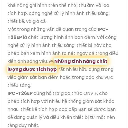
khả năng ghi hình trên thẻ nhớ, thu âm và loa
tích hợp, công nghệ xử lý hình ảnh thiếu sáng,
thiết kế, và giá cả.
Một trong những vấn đề quan trọng của
IPC-
T26EP
là chất lượng hình ảnh ban đêm. Với công
nghệ xử lý hình ảnh thiếu sáng, thiết bị này cho
phép bạn xem hình ảnh rõ nét ngay cả trong điều
kiện ánh sáng yếu. 🎮
Những tính năng chất
lượng được tích hợp
rất nhiều hữu dụng trong
việc giám sát ban đêm hoặc trong các khu vực
thiếu sáng.
IPC-T26EP
cũng hổ trợ giao thức ONVIF, cho
phép tích hợp với nhiều hệ thống giám sát khác
nhau. thiết kế tích hợp cao cấp Bạn sẽ được bạn
dễ dàng quản lý và điều khiển thiết bị từ một nền
tảng duy nhất.