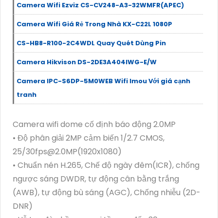
Camera Wifi Ezviz CS-CV248-A3-32WMFR(APEC)
Camera Wifi Giá Rẻ Trong Nhà KX-C22L 1080P
CS-HB8-R100-2C4WDL Quay Quét Dùng Pin
Camera Hikvison DS-2DE3A404IWG-E/W
Camera IPC-S6DP-5M0WEB Wifi Imou Với giá cạnh
tranh
Camera wifi dome cố định báo động 2.0MP
• Độ phân giải 2MP cảm biến 1/2.7 CMOS,
25/30fps@2.0MP(1920x1080)
• Chuẩn nén H.265, Chế độ ngày đêm(ICR), chống
ngược sáng DWDR, tự động cân bằng trắng
(AWB), tự động bù sáng (AGC), Chống nhiễu (2D-
DNR)