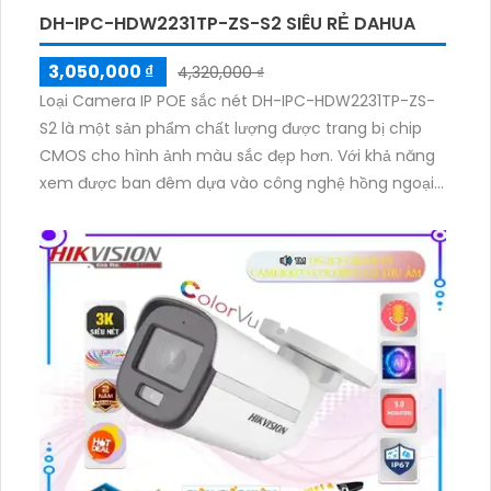
DH-IPC-HDW2231TP-ZS-S2 SIÊU RẺ DAHUA
3,050,000 ₫
4,320,000 ₫
Loại Camera IP POE sắc nét DH-IPC-HDW2231TP-ZS-
S2 là một sản phẩm chất lượng được trang bị chip
CMOS cho hình ảnh màu sắc đẹp hơn. Với khả năng
xem được ban đêm dựa vào công nghệ hồng ngoại,
khoảng cách lên đến 40m, camera đảm bảo giám
sát chất lượng trong mọi điều kiện ánh sáng. Với độ
phân giải 2.0MP, camera truyền tải nhanh chóng với
các định dạng H.265+/H.265/H.264+/H.264. Công
nghệ hồng ngoại Smart IR giúp mục tiêu trong khung
hình luôn sắc nét và chính xác cho cả ngày và đêm.