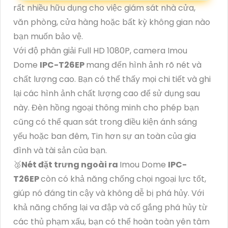
rất nhiều hữu dụng cho việc giám sát nhà cửa,
văn phòng, cửa hàng hoặc bất kỳ không gian nào
bạn muốn bảo vệ.
Với độ phân giải Full HD 1080P, camera Imou
Dome
IPC-T26EP
mang đến hình ảnh rõ nét và
chất lượng cao. Bạn có thể thấy mọi chi tiết và ghi
lại các hình ảnh chất lượng cao để sử dụng sau
này. Đèn hồng ngoại thông minh cho phép bạn
cũng có thể quan sát trong điều kiện ánh sáng
yếu hoặc ban đêm, Tin hơn sự an toàn của gia
đình và tài sản của bạn.
🥈️
Nét đặt trưng ngoài ra
Imou Dome
IPC-
T26EP
còn có khả năng chống chọi ngoại lực tốt,
giúp nó đáng tin cậy và không dễ bị phá hủy. Với
khả năng chống lại va đập và cố gắng phá hủy từ
các thủ phạm xấu, bạn có thể hoàn toàn yên tâm