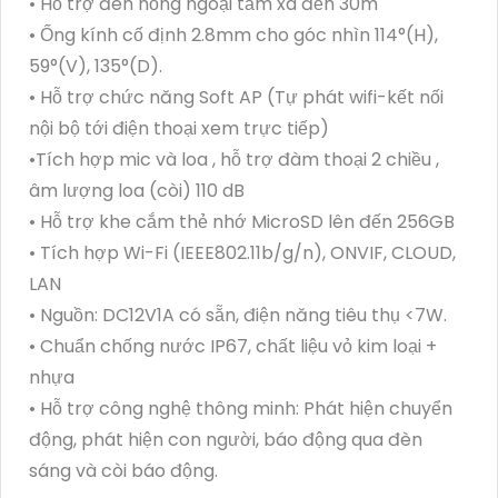
• Hỗ trợ đèn hồng ngoại tầm xa đến 30m
• Ống kính cố định 2.8mm cho góc nhìn 114°(H),
59°(V), 135°(D).
• Hỗ trợ chức năng Soft AP (Tự phát wifi-kết nối
nội bộ tới điện thoại xem trực tiếp)
•Tích hợp mic và loa , hỗ trợ đàm thoại 2 chiều ,
âm lượng loa (còi) 110 dB
• Hỗ trợ khe cắm thẻ nhớ MicroSD lên đến 256GB
• Tích hợp Wi-Fi (IEEE802.11b/g/n), ONVIF, CLOUD,
LAN
• Nguồn: DC12V1A có sẵn, điện năng tiêu thụ <7W.
• Chuẩn chống nước IP67, chất liệu vỏ kim loại +
nhựa
• Hỗ trợ công nghệ thông minh: Phát hiện chuyển
động, phát hiện con người, báo động qua đèn
sáng và còi báo động.