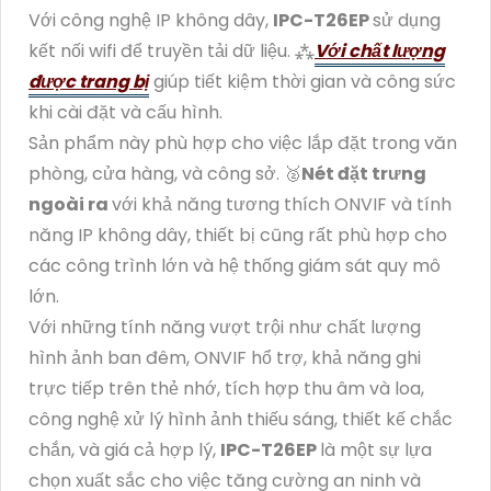
Với công nghệ IP không dây,
IPC-T26EP
sử dụng
kết nối wifi để truyền tải dữ liệu. ⁂
Với chất lượng
được trang bị
giúp tiết kiệm thời gian và công sức
khi cài đặt và cấu hình.
Sản phẩm này phù hợp cho việc lắp đặt trong văn
phòng, cửa hàng, và công sở. 🥈️
Nét đặt trưng
ngoài ra
với khả năng tương thích ONVIF và tính
năng IP không dây, thiết bị cũng rất phù hợp cho
các công trình lớn và hệ thống giám sát quy mô
lớn.
Với những tính năng vượt trội như chất lượng
hình ảnh ban đêm, ONVIF hổ trợ, khả năng ghi
trực tiếp trên thẻ nhớ, tích hợp thu âm và loa,
công nghệ xử lý hình ảnh thiếu sáng, thiết kế chắc
chắn, và giá cả hợp lý,
IPC-T26EP
là một sự lựa
chọn xuất sắc cho việc tăng cường an ninh và