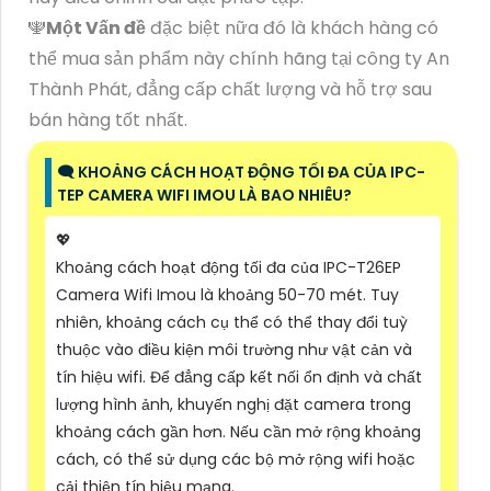
🕎
Một Vấn đề
đặc biệt nữa đó là khách hàng có
thể mua sản phẩm này chính hãng tại công ty An
Thành Phát, đẳng cấp chất lượng và hỗ trợ sau
bán hàng tốt nhất.
🗨️ KHOẢNG CÁCH HOẠT ĐỘNG TỐI ĐA CỦA IPC-
TEP CAMERA WIFI IMOU LÀ BAO NHIÊU?
💖
Khoảng cách hoạt động tối đa của IPC-T26EP
Camera Wifi Imou là khoảng 50-70 mét. Tuy
nhiên, khoảng cách cụ thể có thể thay đổi tuỳ
thuộc vào điều kiện môi trường như vật cản và
tín hiệu wifi. Để đẳng cấp kết nối ổn định và chất
lượng hình ảnh, khuyến nghị đặt camera trong
khoảng cách gần hơn. Nếu cần mở rộng khoảng
cách, có thể sử dụng các bộ mở rộng wifi hoặc
cải thiện tín hiệu mạng.