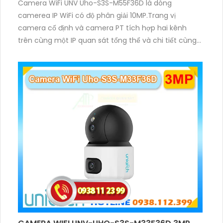
Camera WiFi UNV Uho-S3S-M55F36D là dòng
camerea IP WiFi có độ phân giải 10MP.Trang vị
camera cố định và camera PT tích hợp hai kênh
trên cùng một IP quan sát tổng thể và chi tiết cùng
lúc, hỗ trợ đàm thoại hai chiều cảnh báo âm thanh
ánh sáng. Kết hợp hồng ngoại và đèn ấm cho hình
ảnh có màu trong nhiều điều kiện khác nhau trong
phạm vi 3m.