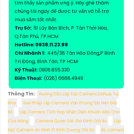
tìm thấy sản phẩm ưng ý. Hãy ghé thăm
chúng tôi ngay để được tư vấn và hỗ trợ
mua sắm tốt nhất.
Trụ Sở:
51 Lũy Bán Bích, P. Tân Thới Hòa,
Q.Tân Phú, TP.HCM
Hotline: 0938.11.23.99
Chi Nhánh 1:
445/38 Tân Hòa Đông,P Bình
Trị Đông, Bình Tân, TP HCM
Kỹ Thuật:
0906.855.330
Điện Thoại:
(028) 6688.4949
Thông Tin:
Hướng Dẫn Lắp Đặt Camera Dahua Tại
Nhà
Giải Pháp Lắp Camera Văn Phòng Sắt Nét Giá
Rẻ
Lắp Camera Tích Hợp Nhận Diện Khuôn Mặt Cho
Cửa Hàng
Camera Quan Sát Gia Đình Giá Rẻ
Lắp
Đặt Camera An Ninh Ở Bình Dương Giá Rẻ
Bộ camera