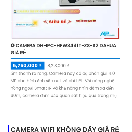
✪ CAMERA DH-IPC-HFW3441T-ZS-S2 DAHUA
GIÁ RẺ
5,750,000 ₫
8,213,000 ₫
ấm thanh rõ ràng. Camera này có độ phân giải 4.0
MP cho hình ảnh sắc nét và chi tiết. Với công nghệ
hồng ngoại Smart IR và khả năng nhìn đêm xa đến
60m, camera đảm bảo quan sát hiệu quả trong mọi
điều kiện ánh sáng. Ngoài ra, camera còn hỗ trợ
công nghệ IP POE, cho phép truyền tải hình ảnh qua
mạng dễ dàng. Với thiết kế thân kim loại chắc chắn
và chuẩn chống bụi, camera đáng tin cậy và bền bỉ.
CAMERA WIFI KHÔNG DÂY GIÁ RẺ