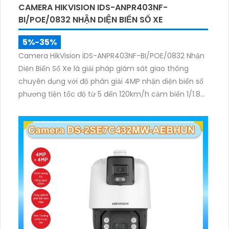
CAMERA HIKVISION IDS-ANPR403NF-
BI/POE/0832 NHẬN DIỆN BIỂN SỐ XE
5%-35%
Camera HikVision iDS-ANPR403NF-BI/POE/0832 Nhận
Diện Biển Số Xe là giải pháp giám sát giao thông
chuyên dụng với độ phân giải 4MP nhận diện biển số
phương tiện tốc độ từ 5 đến 120km/h cảm biến 1/1.8
inch WDR 140dB cùng hồng ngoại 60m mang lại hình
ảnh rõ nét.