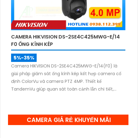
CAMERA HIKVISION DS-2SE4C425MWG-E/14
F0 ỐNG KÍNH KÉP
5%-35%
Camera HIKVISION DS-2SE4C425MWG-E/14(F0) là
giải pháp giám sát ống kính kép kết hợp camera cố
định ColorVu và camera PTZ 4MP. Thiết kế
TandemVu giúp quan sát toàn cảnh lẫn chi tiết,
zoom quang 25X, hồng ngoại 100m cùng hình ảnh
màu sắc rõ nét cả ngày lẫn đêm.
CAMERA GIÁ RẺ KHUYẾN MÃI