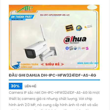
thiết bị chuyên dụng, camera này mang lại chất
lượng hình ảnh sắc nét với độ phân giải 4.0 MP. Hỗ trợ
các chuẩn nén video H.265+/H.265/H.264+/H.264,
camera này cung cấp hiệu suất nén cao để tiết kiệm
băng thông. Đặc biệt, camera còn có chế độ hồng
ngoại SMD với khoảng cách lên đến 150m, giúp quan
sát chuyên dụng về đêm.
ĐẦU GHI DAHUA DH-IPC-HFW3241DF-AS-4G
30%
LIÊN HỆ
Camera IP sắc nét DH-IPC-HFW3241DF-AS-4G là một
thiết bị camera giá rẻ nhưng chất lượng. Với chip
hình ảnh 2.0 MP, nó cung cấp hình ảnh rõ nét và sắc