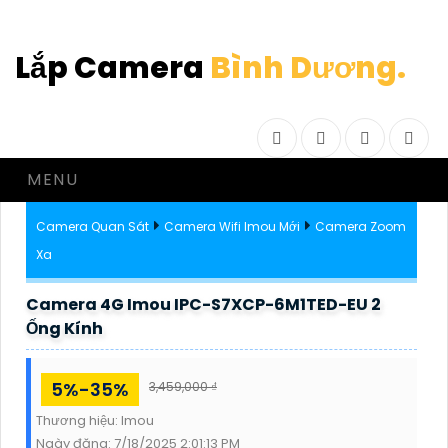
Lắp Camera
Bình Dương.
Facebook
Twitter
Instagram
Drib
MENU
Camera Quan Sát
Camera Wifi Imou Mới
Camera Zoom
Xa
Camera 4G Imou IPC-S7XCP-6M1TED-EU 2
Ống Kính
5%-35%
3,459,000 ₫
Thương hiệu:
Imou
Ngày đăng:
7/18/2025 2:01:13 PM