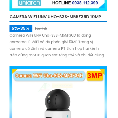
CAMERA WIFI UNV UHO-S3S-M55F36D 10MP
5%-35%
liên hệ
Camera WiFi UNV Uho-S3S-M55F36D là dòng
camerea IP WiFi có độ phân giải 10MP.Trang vị
camera cố định và camera PT tích hợp hai kênh
trên cùng một IP quan sát tổng thể và chi tiết cùng
lúc, hỗ trợ đàm thoại hai chiều cảnh báo âm thanh
ánh sáng. Kết hợp hồng ngoại và đèn ấm cho hình
ảnh có màu trong nhiều điều kiện khác nhau trong
phạm vi 3m.