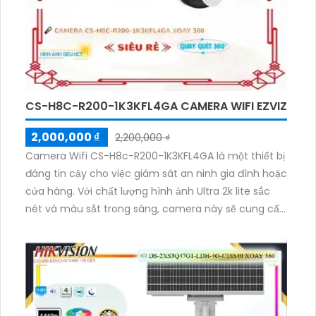
CS-H8C-R200-1K3KFL4GA CAMERA WIFI EZVIZ
2,000,000 ₫
2,200,000 ₫
Camera Wifi CS-H8c-R200-1K3KFL4GA là một thiết bị
đáng tin cậy cho việc giám sát an ninh gia đình hoặc
cửa hàng. Với chất lượng hình ảnh Ultra 2k lite sắc
nét và màu sắt trong sáng, camera này sẽ cung cấp
cho bạn những bức ảnh chi tiết. Đặc biệt, tính năng
Hồng Ngoại Smart IR giúp bạn quan sát ban đêm với
tầm nhìn Hồng Ngoại lên đến 30m. Thiết bị này cũng
có khả năng xoay 360 độ, với kết nối IP và tương
thích với wifi. Với chi phí phù hợp và tích hợp Công
Nghệ AI, camera này là lựa chọn tuyệt vời cho nhu