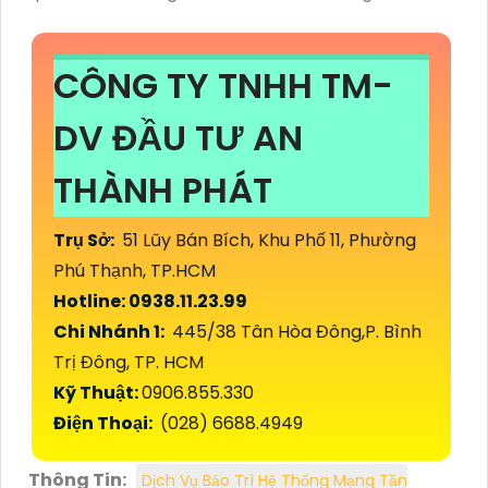
CÔNG TY TNHH TM-
DV ĐẦU TƯ AN
THÀNH PHÁT
Trụ Sở:
51 Lũy Bán Bích, Khu Phố 11, Phường
Phú Thạnh, TP.HCM
Hotline: 0938.11.23.99
Chi Nhánh 1:
445/38 Tân Hòa Đông,P. Bình
Trị Đông, TP. HCM
Kỹ Thuật:
0906.855.330
Điện Thoại:
(028) 6688.4949
Thông Tin:
Dịch Vụ Bảo Trì Hệ Thống Mạng Tần