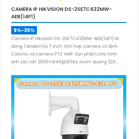
CAMERA IP HIKVISION DS-2SE7C432MW-
AEB(14F1)
5%-35%
Camera IP Hikvision DS-2SE7C432MW-AEB(14F1) là
dòng TandemVu 7 inch tích hợp camera cố định
ColorVu và camera PTZ 4MP. Sản phẩm cho hình
ảnh sắc nét 2560×1440@30fps zoom quang 32X
hồng ngoại 200m, hỗ trợ đèn trắng 30m, phù hợp
giám sát khu vực rộng cả ngày lẫn đêm.