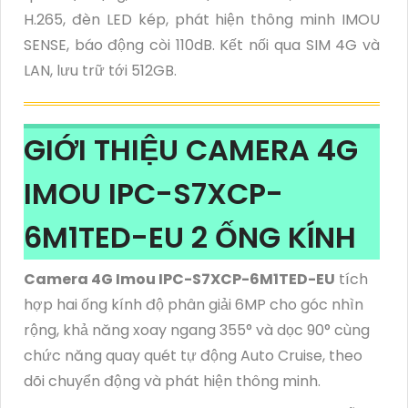
H.265, đèn LED kép, phát hiện thông minh IMOU
SENSE, báo động còi 110dB. Kết nối qua SIM 4G và
LAN, lưu trữ tới 512GB.
GIỚI THIỆU CAMERA 4G
IMOU IPC-S7XCP-
6M1TED-EU 2 ỐNG KÍNH
Camera 4G Imou IPC-S7XCP-6M1TED-EU
tích
hợp hai ống kính độ phân giải 6MP cho góc nhìn
rộng, khả năng xoay ngang 355° và dọc 90° cùng
chức năng quay quét tự động Auto Cruise, theo
dõi chuyển động và phát hiện thông minh.