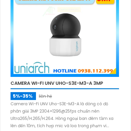
CAMERA WI-FI UNV UHO-S3E-M3-A 3MP
5%-35%
liên hệ
Camera Wi-Fi UNV Uho-S3E-M3-A là dòng có độ
phân giải 3MP 2304×1296@25fps chuẩn nén
Ultra265/H.265/H.264. Hồng ngoại ban đêm tầm xa
lên đến 10m, tích hợp mic và loa trong phạm vi