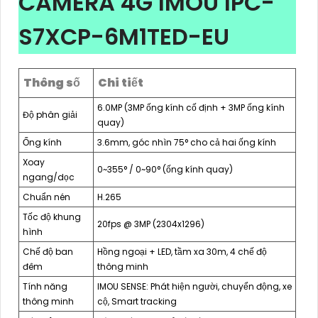
CAMERA 4G IMOU IPC-
S7XCP-6M1TED-EU
Thông số
Chi tiết
6.0MP (3MP ống kính cố định + 3MP ống kính
Độ phân giải
quay)
Ống kính
3.6mm, góc nhìn 75° cho cả hai ống kính
Xoay
0~355° / 0~90° (ống kính quay)
ngang/dọc
Chuẩn nén
H.265
Tốc độ khung
20fps @ 3MP (2304x1296)
hình
Chế độ ban
Hồng ngoại + LED, tầm xa 30m, 4 chế độ
đêm
thông minh
Tính năng
IMOU SENSE: Phát hiện người, chuyển động, xe
thông minh
cộ, Smart tracking