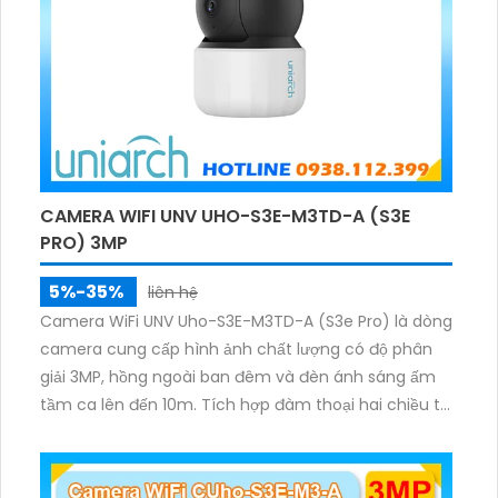
CAMERA WIFI UNV UHO-S3E-M3TD-A (S3E
PRO) 3MP
5%-35%
liên hệ
Camera WiFi UNV Uho-S3E-M3TD-A (S3e Pro) là dòng
camera cung cấp hình ảnh chất lượng có độ phân
giải 3MP, hồng ngoài ban đêm và đèn ánh sáng ấm
tầm ca lên đến 10m. Tích hợp đàm thoại hai chiều to
rõ ràng, hỗ trợ thẻ nhớ 512GB, có nút cảm ứng tiện lợi.