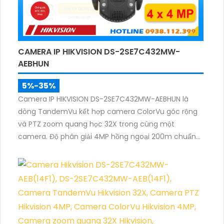
CAMERA IP HIKVISION DS-2SE7C432MW-
AEBHUN
5%-35%
Camera IP HIKVISION DS-2SE7C432MW-AEBHUN là
dòng TandemVu kết hợp camera ColorVu góc rộng
và PTZ zoom quang học 32X trong cùng một
camera. Độ phân giải 4MP hồng ngoại 200m chuẩn
nén H.265+ cùng khả năng quan sát màu ban đêm
giúp giám sát khu vực rộng với hình ảnh rõ nét cả
ngày và đêm.