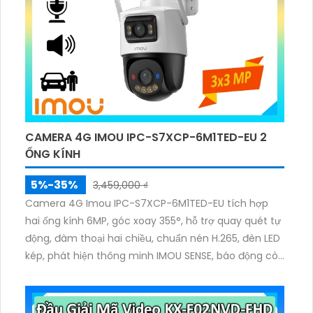
CAMERA 4G IMOU IPC-S7XCP-6M1TED-EU 2
ỐNG KÍNH
5%-35%
3,459,000 ₫
Camera 4G Imou IPC-S7XCP-6M1TED-EU tích hợp
hai ống kính 6MP, góc xoay 355°, hỗ trợ quay quét tự
động, đàm thoại hai chiều, chuẩn nén H.265, đèn LED
kép, phát hiện thông minh IMOU SENSE, báo động còi
110dB. Kết nối qua SIM 4G và LAN, lưu trữ tới 512GB.