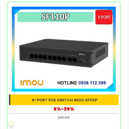
8-PORT POE SWITCH IMOU SF110P
5%-35%
Liên hệ