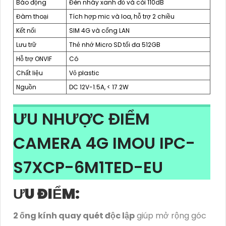
Báo động
Đèn nháy xanh đỏ và còi 110dB
Đàm thoại
Tích hợp mic và loa, hỗ trợ 2 chiều
Kết nối
SIM 4G và cổng LAN
Lưu trữ
Thẻ nhớ Micro SD tối đa 512GB
Hỗ trợ ONVIF
Có
Chất liệu
Vỏ plastic
Nguồn
DC 12V-1.5A, < 17.2W
ƯU NHƯỢC ĐIỂM
CAMERA 4G IMOU IPC-
S7XCP-6M1TED-EU
ƯU ĐIỂM:
2 ống kính quay quét độc lập
giúp mở rộng góc