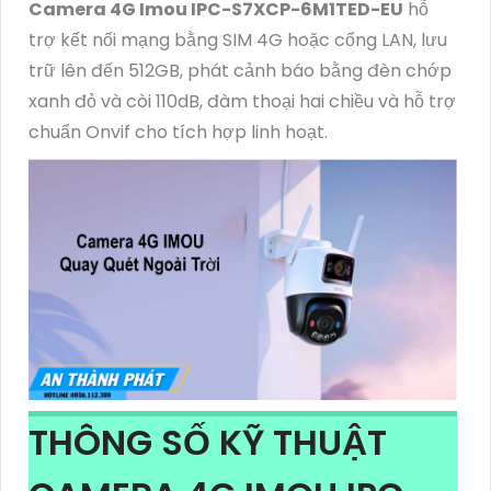
Camera 4G Imou IPC-S7XCP-6M1TED-EU
hỗ
trợ kết nối mạng bằng SIM 4G hoặc cổng LAN, lưu
trữ lên đến 512GB, phát cảnh báo bằng đèn chớp
xanh đỏ và còi 110dB, đàm thoại hai chiều và hỗ trợ
chuẩn Onvif cho tích hợp linh hoạt.
THÔNG SỐ KỸ THUẬT