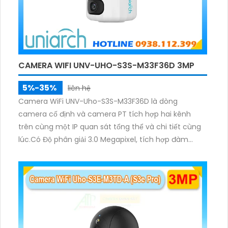
CAMERA WIFI UNV-UHO-S3S-M33F36D 3MP
5%-35%
liên hệ
Camera WiFi UNV-Uho-S3S-M33F36D là dòng
camera cố định và camera PT tích hợp hai kênh
trên cùng một IP quan sát tổng thể và chi tiết cùng
lúc.Có Độ phân giải 3.0 Megapixel, tích hợp đàm
thoại hai chiều. Hồng ngoại ban đêm và đèn ánh
sáng ấm lên đến 10m.