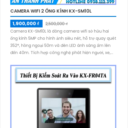
CAMERA WIFI 2 ỐNG KÍNH KX-SM10L
1,900,000 ₫
2,500,000 ₫
Camera KX-SM10L là dòng camera wifi sở hữu hai
ống kính 5MP cho hình ảnh siêu nét, hỗ trợ quay quét
352°, hồng ngoại 50m và đèn LED ánh sáng ấm lên
đến 40m. Tích hợp công nghệ phát hiện người, xe,
âm thanh lạ, báo động đèn và còi hú. Hỗ trợ WiFi 6,
Bluetooth, lưu trữ 256GB và đàm thoại 2 chiều mạnh
mẽ qua app điều khiển.