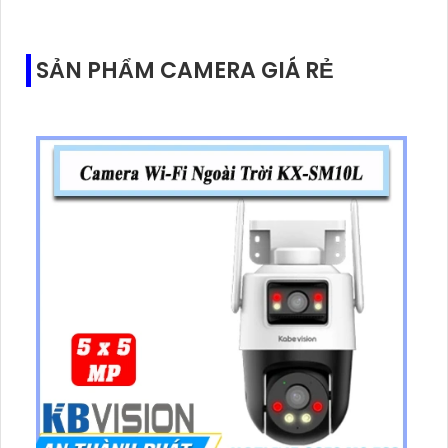
3m.Hỗ trợ thẻ nhớ MicroSD tối đa 256GB
SẢN PHẨM CAMERA GIÁ RẺ