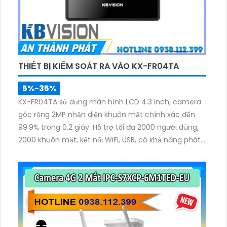
THIẾT BỊ KIỂM SOÁT RA VÀO KX-FR04TA
5%-35%
KX-FR04TA sử dụng màn hình LCD 4.3 inch, camera
góc rộng 2MP nhận diện khuôn mặt chính xác đến
99.9% trong 0.2 giây. Hỗ trợ tối đa 2000 người dùng,
2000 khuôn mặt, kết nối WiFi, USB, có khả năng phát
hiện khẩu trang và mở khóa theo lịch trình.