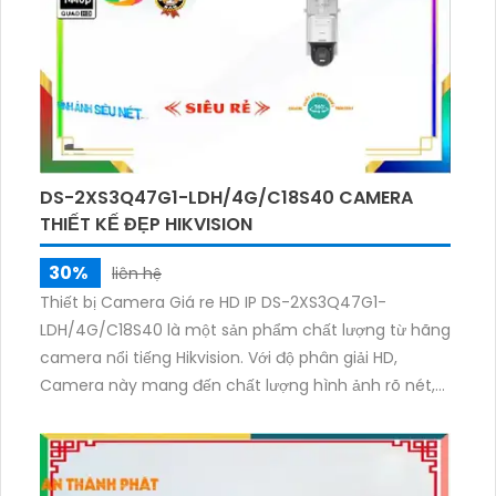
cầu giám sát an ninh của gia đình hoặc cửa hàng
của bạn.
DS-2XS3Q47G1-LDH/4G/C18S40 CAMERA
THIẾT KẾ ĐẸP HIKVISION
30%
liên hệ
Thiết bị Camera Giá re HD IP DS-2XS3Q47G1-
LDH/4G/C18S40 là một sản phẩm chất lượng từ hãng
camera nổi tiếng Hikvision. Với độ phân giải HD,
Camera này mang đến chất lượng hình ảnh rõ nét,
sắc nét. Thiết bị còn tích hợp công nghệ IP, giúp
truyền tải hình ảnh và âm thanh chất lượng cao qua
mạng internet. Đặc biệt, Camera hỗ trợ công nghệ