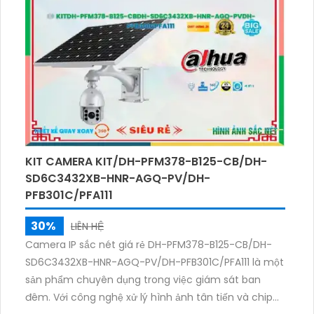
4G, cho phép xem trực tiếp từ xa mọi lúc, mọi nơi.
Bên cạnh đó, thiết bị còn được trang bị ống kính
C18S40, cho góc quan sát rộng, theo dõi toàn cảnh.
Sản phẩm thích hợp cho việc giám sát an ninh cho
gia đình hoặc doanh nghiệp.
KIT CAMERA KIT/DH-PFM378-B125-CB/DH-
SD6C3432XB-HNR-AGQ-PV/DH-
PFB301C/PFA111
30%
LIÊN HỆ
Camera IP sắc nét giá rẻ DH-PFM378-B125-CB/DH-
SD6C3432XB-HNR-AGQ-PV/DH-PFB301C/PFA111 là một
sản phẩm chuyên dụng trong việc giám sát ban
đêm. Với công nghệ xử lý hình ảnh tân tiến và chip