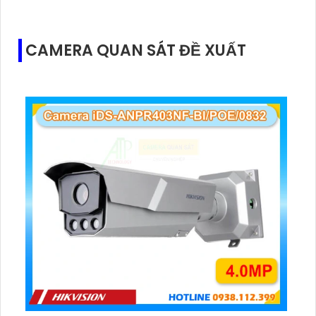
mạng RJ45 Gigabit, 3 cổng USB, cùng nguồn DC12V
ổn định.
CAMERA QUAN SÁT ĐỀ XUẤT