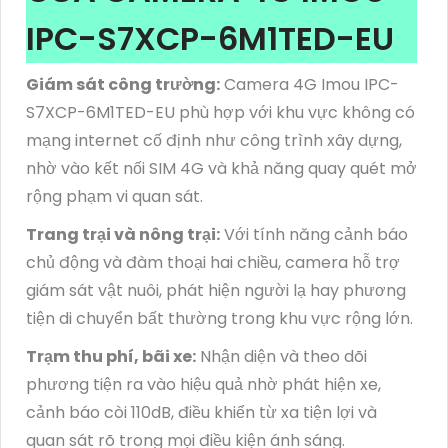
IPC-S7XCP-6M1TED-EU
Giám sát công trường:
Camera 4G Imou IPC-
S7XCP-6M1TED-EU phù hợp với khu vực không có
mạng internet cố định như công trình xây dựng,
nhờ vào kết nối SIM 4G và khả năng quay quét mở
rộng phạm vi quan sát.
Trang trại và nông trại:
Với tính năng cảnh báo
chủ động và đàm thoại hai chiều, camera hỗ trợ
giám sát vật nuôi, phát hiện người lạ hay phương
tiện di chuyển bất thường trong khu vực rộng lớn.
Trạm thu phí, bãi xe:
Nhận diện và theo dõi
phương tiện ra vào hiệu quả nhờ phát hiện xe,
cảnh báo còi 110dB, điều khiển từ xa tiện lợi và
quan sát rõ trong mọi điều kiện ánh sáng.