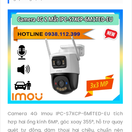
Camera 4G Imou IPC-S7XCP-6M1TED-EU tích
hợp hai ống kính 6MP, góc xoay 355°, hỗ trợ quay
quét tự động, đàm thoại hai chiều, chuẩn nén