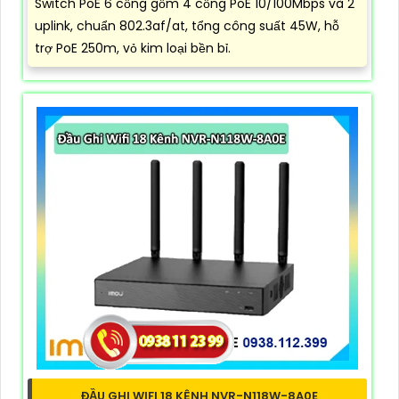
Switch PoE 6 cổng gồm 4 cổng PoE 10/100Mbps và 2
uplink, chuẩn 802.3af/at, tổng công suất 45W, hỗ
trợ PoE 250m, vỏ kim loại bền bỉ.
ĐẦU GHI WIFI 18 KÊNH NVR-N118W-8A0E