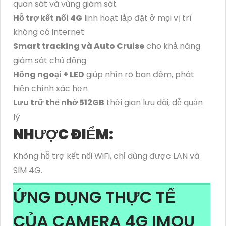
quan sát và vùng giám sát
Hỗ trợ kết nối 4G
linh hoạt lắp đặt ở mọi vị trí
không có internet
Smart tracking và Auto Cruise
cho khả năng
giám sát chủ động
Hồng ngoại + LED
giúp nhìn rõ ban đêm, phát
hiện chính xác hơn
Lưu trữ thẻ nhớ 512GB
thời gian lưu dài, dễ quản
lý
NHƯỢC ĐIỂM:
Không hỗ trợ kết nối WiFi, chỉ dùng được LAN và
SIM 4G.
ỨNG DỤNG THỰC TẾ
CỦA CAMERA 4G IMOU