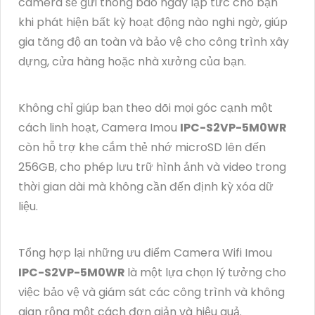
camera sẽ gửi thông báo ngay lập tức cho bạn
khi phát hiện bất kỳ hoạt động nào nghi ngờ, giúp
gia tăng độ an toàn và bảo vệ cho công trình xây
dựng, cửa hàng hoặc nhà xưởng của bạn.
Không chỉ giúp bạn theo dõi mọi góc cạnh một
cách linh hoạt, Camera Imou
IPC-S2VP-5M0WR
còn hỗ trợ khe cắm thẻ nhớ microSD lên đến
256GB, cho phép lưu trữ hình ảnh và video trong
thời gian dài mà không cần đến định kỳ xóa dữ
liệu.
Tổng hợp lại những ưu điểm Camera Wifi Imou
IPC-S2VP-5M0WR
là một lựa chọn lý tưởng cho
việc bảo vệ và giám sát các công trình và không
gian rộng một cách đơn giản và hiệu quả.