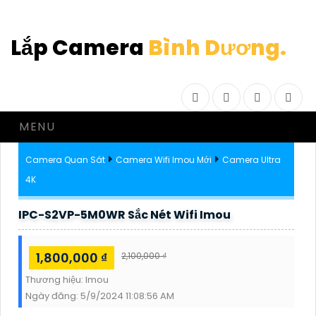
Lắp Camera
Bình Dương.
Facebook
Twitter
Instagram
Drib
MENU
Camera Quan Sát
Camera Wifi Imou Mới
Camera Ultra
4K
IPC-S2VP-5M0WR Sắc Nét Wifi Imou
1,800,000 ₫
2,100,000 ₫
Thương hiệu:
Imou
Ngày đăng:
5/9/2024 11:08:56 AM