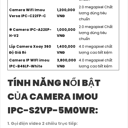
2.0 megapixel Chất
Camera Wifi Imou
1,200,000
lượng đúng tiêu
Versa IPC-C22FP-C
VNĐ
chuẩn
2.0 megapixel Chất
❇ Camera IPC-A22EP-
1,000,000
lượng đúng tiêu
H-V2
VNĐ
chuẩn
Lắp Camera Xoay 360
1,400,000
4.0 megapixel chất
Độ Giá Rẻ
VNĐ
lượng cao tiết kiệm
Camera IP WIFI imou
3,800,000
4.0 megapixel chất
IPC-B46LP-White
VNĐ
lượng cao tiết kiệm
TÍNH NĂNG NỔI BẬT
CỦA CAMERA IMOU
IPC-S2VP-5M0WR:
1. Gọi điện video 2 chiều trực tiếp: