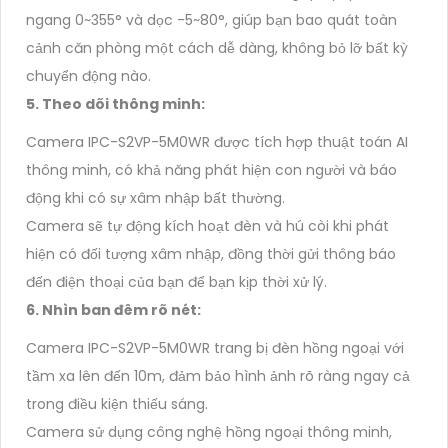
ngang 0~355° và dọc -5~80°, giúp bạn bao quát toàn
cảnh căn phòng một cách dễ dàng, không bỏ lỡ bất kỳ
chuyển động nào.
5. Theo dõi thông minh:
Camera IPC-S2VP-5M0WR được tích hợp thuật toán AI
thông minh, có khả năng phát hiện con người và báo
động khi có sự xâm nhập bất thường.
Camera sẽ tự động kích hoạt đèn và hú còi khi phát
hiện có đối tượng xâm nhập, đồng thời gửi thông báo
đến điện thoại của bạn để bạn kịp thời xử lý.
6. Nhìn ban đêm rõ nét:
Camera IPC-S2VP-5M0WR trang bị đèn hồng ngoại với
tầm xa lên đến 10m, đảm bảo hình ảnh rõ ràng ngay cả
trong điều kiện thiếu sáng.
Camera sử dụng công nghệ hồng ngoại thông minh,