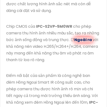
được chất lượng hình ảnh sắc nét mà còn dễ
dàng cài đặt và sử dụng.
Chip CMOS của
IPC-S2VP-5M0WR
cho phép
camera thu hình ảnh nhiều màu sắc, tạo ra những
bức ảnh sống động và trung thực. 📑
Ngoài ra
với
khả năng nén video H.265/H.264+/H.264, camera
này mang đến khả năng thu âm và phát ra âm
thanh từ loa rõ ràng.
Điểm nổi bật của sản phẩm là công nghệ ban
đêm Hồng Ngoại Smart IR công suất cao, cho
phép camera thu được hình ảnh rõ mịn và chi
tiết ngay cả trong môi trường thiếu ánh sáng. Với
khả năng xem đêm Hồng Ngoại lên đến 10m,
IPC-