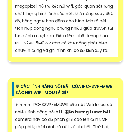
megapixel, hỗ trợ kết nối wifi, góc quan sát rộng,
chất lượng hình ảnh sắc nét, khả năng xoay 360
độ, hồng ngoại ban đêm cho hình ảnh rõ nét,
tích hợp công nghệ chống nhiễu giúp truyền tải
hình ảnh mượt mà. Đặc điểm chất lượng hơn
IPC-S2VP-5M0WR còn có khả năng phát hiện
chuyển động và ghi hình khi có sự kiện xảy ra.
️💬 CÁC TÍNH NĂNG NỔI BẬT CỦA IPC-SVP-MWR
SẮC NÉT WIFI IMOU LÀ GÌ?
👩‍👩‍👦‍👦 IPC-S2VP-5M0WR sắc nét Wifi Imou có
nhiều tính năng nổi bật. 🎛
ấn tượng trước hết
camera này có độ phân giải cao lên đến 5MP,
giúp ghi lại hình ảnh rõ nét và chi tiết. Thứ hai,