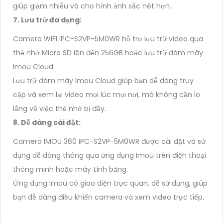
giúp giảm nhiễu và cho hình ảnh sắc nét hơn.
7. Lưu trữ đa dạng:
Camera WIFI IPC-S2VP-5M0WR hỗ trợ lưu trữ video qua
thẻ nhớ Micro SD lên đến 256GB hoặc lưu trữ đám mây
Imou Cloud.
Lưu trữ đám mây Imou Cloud giúp bạn dễ dàng truy
cập và xem lại video mọi lúc mọi nơi, mà không cần lo
lắng về việc thẻ nhớ bị đầy.
8. Dễ dàng cài đặt:
Camera IMOU 360 IPC-S2VP-5M0WR được cài đặt và sử
dụng dễ dàng thông qua ứng dụng Imou trên điện thoại
thông minh hoặc máy tính bảng.
Ứng dụng Imou có giao diện trực quan, dễ sử dụng, giúp
bạn dễ dàng điều khiển camera và xem video trực tiếp.