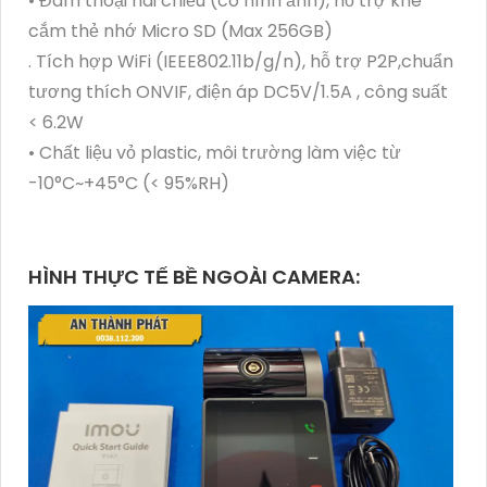
• Đàm thoại hai chiều (có hình ảnh), hỗ trợ khe
cắm thẻ nhớ Micro SD (Max 256GB)
. Tích hợp WiFi (IEEE802.11b/g/n), hỗ trợ P2P,chuẩn
tương thích ONVIF, điện áp DC5V/1.5A , công suất
< 6.2W
• Chất liệu vỏ plastic, môi trường làm việc từ
-10°C~+45°C (< 95%RH)
HÌNH THỰC TẾ BỀ NGOÀI CAMERA: