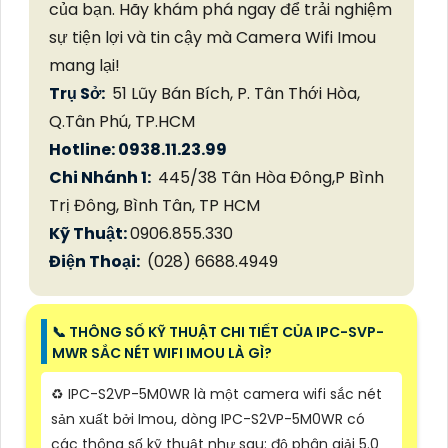
của bạn. Hãy khám phá ngay để trải nghiệm
sự tiện lợi và tin cậy mà Camera Wifi Imou
mang lại!
Trụ Sở:
51 Lũy Bán Bích, P. Tân Thới Hòa,
Q.Tân Phú, TP.HCM
Hotline: 0938.11.23.99
Chi Nhánh 1:
445/38 Tân Hòa Đông,P Bình
Trị Đông, Bình Tân, TP HCM
Kỹ Thuật:
0906.855.330
Điện Thoại:
(028) 6688.4949
📞 THÔNG SỐ KỸ THUẬT CHI TIẾT CỦA IPC-SVP-
MWR SẮC NÉT WIFI IMOU LÀ GÌ?
♻️ IPC-S2VP-5M0WR là một camera wifi sắc nét
sản xuất bởi Imou, dòng IPC-S2VP-5M0WR có
các thông số kỹ thuật như sau: độ phân giải 5.0