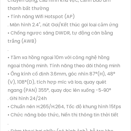
chuyển động, cấu hình khu vực, cảnh báo âm
thanh bất thường
• Tính năng Wifi Hotspot (AP)
. Màn hình 2.4", nút Gọi/Kết thúc gọi loại cảm ứng
• Chống ngược sáng DWDR, tự động cân bằng
trắng (AWB)
.
• Tầm xa hồng ngoại 10m với công nghệ hồng
ngoại thông minh. Tính năng theo dõi thông minh
• Ống kính cố định 3.6mm, góc nhìn 87°(H), 48°
(V), 108°(D), tích hợp míc và loa, quay quét
ngang (PAN) 355°, quay dọc lên xuống -5~90°
. Ghi hình 24/24h
• Chuẩn nén H.265/H.264, Tốc độ khung hình 15fps
• Chức năng báo thức, hiển thị thông tin thời tiết
.