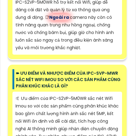
IPC-S2VP-5M0WR hỗ trợ kết nối Wifi, giúp dễ
dàng cài đặt và quản lý từ xa thông qua ứng
dụng di động. 📑
Ngoài ra
camera này còn có
tính năng quan trọng như hồng ngoại, chống
nước và chống bám bụi, giúp giữ cho hình ảnh
luôn sắc sảo ngay cả trong điều kiện ánh sáng
yếu và môi trường khắc nghiệt.
➽ ƯU ĐIỂM VÀ NHƯỢC ĐIỂM CỦA IPC-SVP-MWR
SẮC NÉT WIFI IMOU SO VỚI CÁC SẢN PHẨM CÙNG
PHÂN KHÚC KHÁC LÀ GÌ?
🤙 Ưu điểm của IPC-S2VP-5M0WR sắc nét Wifi
Imou so với các sản phẩm cùng phân khúc khác
bao gồm chất lượng hình ảnh sắc nét 5MP, kết
nối Wifi ổn định và dễ cài đặt, tích hợp công
nghệ AI thông minh giúp nhận diện chuyển động