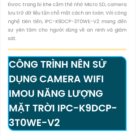
Được trang bị khe cắm thẻ nhớ Micro SD, camera
lưu trữ dữ liệu tận chỗ một cách an toàn. Với công
nghệ tiên tiến, IPC-K9DCP-3T0WE-V2 mang đến
sự yên tâm cho người dùng về an ninh và giám
sát.
CÔNG TRÌNH NÊN SỬ
DỤNG CAMERA WIFI
IMOU NĂNG LƯỢNG
MẶT TRỜI IPC-K9DCP-
3T0WE-V2