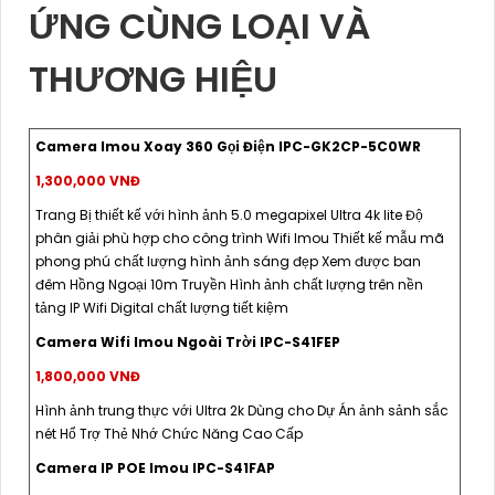
ỨNG CÙNG LOẠI VÀ
THƯƠNG HIỆU
Camera Imou Xoay 360 Gọi Điện IPC-GK2CP-5C0WR
1,300,000 VNĐ
Trang Bị thiết kế với hình ảnh 5.0 megapixel Ultra 4k lite Độ
phân giải phù hợp cho công trình Wifi Imou Thiết kế mẫu mã
phong phú chất lượng hình ảnh sáng đẹp Xem được ban
đêm Hồng Ngoại 10m Truyền Hình ảnh chất lượng trên nền
tảng IP Wifi Digital chất lượng tiết kiệm
Camera Wifi Imou Ngoài Trời IPC-S41FEP
1,800,000 VNĐ
Hình ảnh trung thực với Ultra 2k Dùng cho Dự Án ảnh sảnh sắc
nét Hổ Trợ Thẻ Nhớ Chức Năng Cao Cấp
Camera IP POE Imou IPC-S41FAP