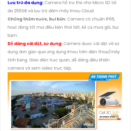
Lưu trữ đa dạng:
Camera hỗ trợ thẻ nhớ Micro SD tối
đa 256GB và lưu trữ đám mây Imou Cloud.
Chống thấm nước, bụi bẩn:
Camera có chuẩn IP66,
hoạt động tốt mọi điều kiện thời tiết, kể cả mưa gió, bụi
bặm.
Dễ dàng cài đặt, sử dụng:
Camera được cài đặt và sử
dụng đơn giản qua ứng dụng Imou trên điện thoại/máy
tính bảng. Giao diện trực quan, dễ dàng điều khiển
camera và xem video trực tiếp.