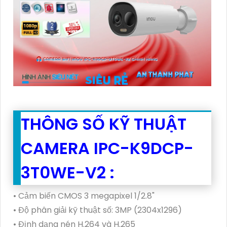
THÔNG SỐ KỸ THUẬT
CAMERA IPC-K9DCP-
3T0WE-V2 :
• Cảm biến CMOS 3 megapixel 1/2.8"
• Độ phân giải kỹ thuật số: 3MP (2304x1296)
• Định dạng nén H.264 và H.265