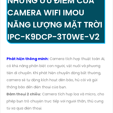
NHỮNG ƯU ĐIỂM CỦA
CAMERA WIFI IMOU
NĂNG LƯỢNG MẶT TRỜI
IPC-K9DCP-3T0WE-V2
Phát hiện thông minh:
Camera tích hợp thuật toán AI,
có khả năng phân biệt con người, vật nuôi và phương
tiện di chuyển. Khi phát hiện chuyển động bất thường,
camera sẽ tự động kích hoạt đèn báo, hú còi và gửi
thông báo đến điện thoại của bạn.
Đàm thoại 2 chiều:
Camera tích hợp loa và micro, cho
phép bạn trò chuyện trực tiếp với người thân, thú cưng
từ xa qua điện thoại.