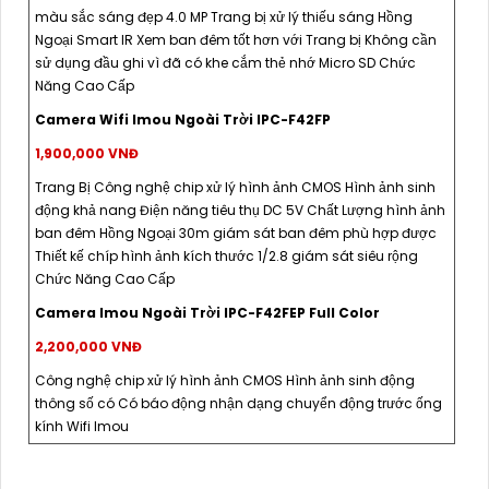
màu sắc sáng đẹp 4.0 MP Trang bị xử lý thiếu sáng Hồng
Ngoại Smart IR Xem ban đêm tốt hơn với Trang bị Không cần
sử dụng đầu ghi vì đã có khe cắm thẻ nhớ Micro SD Chức
Năng Cao Cấp
Camera Wifi Imou Ngoài Trời IPC-F42FP
1,900,000 VNĐ
Trang Bị Công nghệ chip xử lý hình ảnh CMOS Hình ảnh sinh
động khả nang Điện năng tiêu thụ DC 5V Chất Lượng hình ảnh
ban đêm Hồng Ngoại 30m giám sát ban đêm phù hợp được
Thiết kế chíp hình ảnh kích thước 1/2.8 giám sát siêu rộng
Chức Năng Cao Cấp
Camera Imou Ngoài Trời IPC-F42FEP Full Color
2,200,000 VNĐ
Công nghệ chip xử lý hình ảnh CMOS Hình ảnh sinh động
thông số có Có báo động nhận dạng chuyển động trước ống
kính Wifi Imou