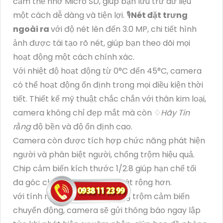
cắm thẻ nhớ Micro SD, giúp bạn lưu trữ dữ liệu
một cách dễ dàng và tiện lợi. 🎙
Nét đặt trưng
ngoài ra
với độ nét lên đến 3.0 MP, chi tiết hình
ảnh được tái tạo rõ nét, giúp bạn theo dõi mọi
hoạt động một cách chính xác.
Với nhiệt độ hoạt động từ 0°C đến 45°C, camera
có thể hoạt động ổn định trong mọi điều kiện thời
tiết. Thiết kế mỹ thuật chắc chắn với thân kim loại,
camera không chỉ đẹp mắt mà còn ♢
Hãy Tin
rằng
độ bền và độ ổn định cao.
Camera còn được tích hợp chức năng phát hiện
người và phân biệt người, chống trộm hiệu quả.
Chip cảm biến kích thước 1/2.8 giúp hạn chế tối
đa góc chết, giúp bạn quan sát rộng hơn.
với tính năng báo động chống trộm cảm biến
chuyển động, camera sẽ gửi thông báo ngay lập