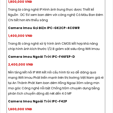
1,800,000 VNĐ
Trang bị công nghệ IP Hình ảnh trung thực được Thiết kế
Nguồn : DC 5V xem ban đêm với công nghệ Có Màu Ban Đêm
Chi tiết hơn khi thiếu sáng
Camera Imou Gọi Điện IPC-GK2CP-4C0WR
1,400,000 VNĐ
Trang Bị công nghệ xử lý hình ảnh CMOS kết hợp khả năng
chíp hình ảnh kích thước 1/2.8 giám sát siêu rộng Wifi Imou
Camera Imou Ngoài Trời IPC-F46FEP-D
2,400,000 VNĐ
Nền tảng kết nối IP Wifi kết nối cấu hình từ xa dễ dàng qua
mạng Wifi Imou Phát triển mạnh trên thị trường Việt Nam giá rẻ
tại An Thành Phát Xem ban đêm Hồng Ngoại 30m sáng mịn
mọi góc Công nghệ nỗi bật Chống trộm chuyên dụng bằng
phân tích chuyển động độ nét đến 4.0 MP
Camera Imou Ngoài Trời IPC-F42P
1,600,000 VNĐ