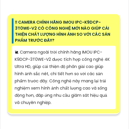
‼️ CAMERA CHÍNH HÃNG IMOU IPC-K9DCP-
3T0WE-V2 CÓ CÔNG NGHỆ MỚI NÀO GIÚP CẢI
THIỆN CHẤT LƯỢNG HÌNH ẢNH SO VỚI CÁC SẢN
PHẨM TRƯỚC ĐÂY?
🐌 Camera ngoài trời chính hãng IMOU IPC-
K9DCP-3T0WE-V2 được tích hợp công nghệ 4K
Ultra HD, giúp cải thiện độ phân giải cao giúp
hình ảnh sắc nét, chi tiết hơn so với các sản
phẩm trước đây. Công nghệ này mang lại trải
nghiệm xem hình ảnh chất lượng cao và sống
động hơn, đáp ứng nhu cầu giám sát hiệu quả
và chuyên nghiệp.