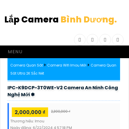
Lắp Camera
Bình Dương.
Facebook
Twitter
Instagram
Drib
MENU
Camera Quan Sát
Camera Wifi Imou Mới
Camera Quan
Sát Ultra 2K Sắc Nét
IPC-K9DCP-3T0WE-V2 Camera An Ninh Công
Nghệ Mới ✽
2,000,000 ₫
2,300,000 ₫
Thương hiệu:
Imou
Ngày đăng:
6/22/2024 4:57:18 PM