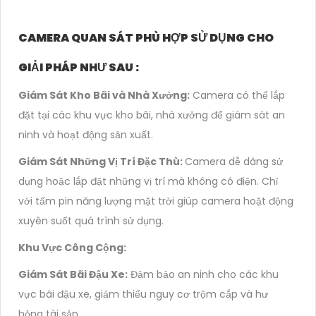
CAMERA QUAN SÁT PHÙ HỢP SỬ DỤNG CHO
GIẢI PHÁP NHƯ SAU :
Giám Sát Kho Bãi và Nhà Xưởng:
Camera có thể lắp
đặt tại các khu vực kho bãi, nhà xưởng để giám sát an
ninh và hoạt động sản xuất.
Giám Sát Những Vị Trí Đặc Thù:
Camera dễ dàng sử
dụng hoặc lắp đặt những vị trí mà không có điện. Chỉ
với tấm pin năng lượng mặt trời giúp camera hoặt động
xuyên suốt quá trình sử dụng.
Khu Vực Công Cộng:
Giám Sát Bãi Đậu Xe:
Đảm bảo an ninh cho các khu
vực bãi đậu xe, giảm thiểu nguy cơ trộm cắp và hư
hỏng tài sản.