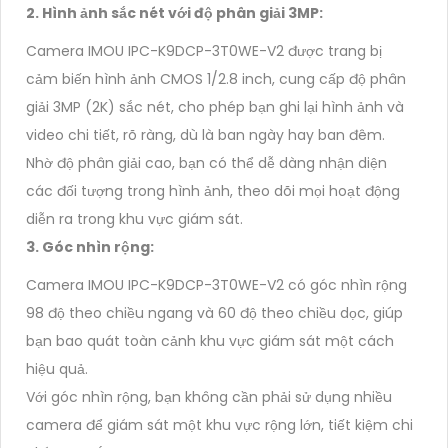
2. Hình ảnh sắc nét với độ phân giải 3MP:
Camera IMOU IPC-K9DCP-3T0WE-V2 được trang bị
cảm biến hình ảnh CMOS 1/2.8 inch, cung cấp độ phân
giải 3MP (2K) sắc nét, cho phép bạn ghi lại hình ảnh và
video chi tiết, rõ ràng, dù là ban ngày hay ban đêm.
Nhờ độ phân giải cao, bạn có thể dễ dàng nhận diện
các đối tượng trong hình ảnh, theo dõi mọi hoạt động
diễn ra trong khu vực giám sát.
3. Góc nhìn rộng:
Camera IMOU IPC-K9DCP-3T0WE-V2 có góc nhìn rộng
98 độ theo chiều ngang và 60 độ theo chiều dọc, giúp
bạn bao quát toàn cảnh khu vực giám sát một cách
hiệu quả.
Với góc nhìn rộng, bạn không cần phải sử dụng nhiều
camera để giám sát một khu vực rộng lớn, tiết kiệm chi