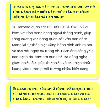
📌 CAMERA QUAN SÁT IPC-K9DCP-3T0WE-V2 CÓ
TÍNH NĂNG ĐẶC BIỆT NÀO GIÚP TĂNG CƯỜNG
HIỆU SUẤT GIÁM SÁT AN NINH?
💠 Camera quan sát IPC-K9DCP-3T0WE-V2 đi
kèm với tính năng hồng ngoại thông minh, giúp
tăng cường khả năng quan sát vào ban đêm.
Mang lại sự khác biệt Đồng hành hình ảnh rõ nét
và sắc nét ngay cả trong điều kiện ánh sáng yếu.
Bên cạnh đó, camera cũng hỗ trợ công nghệ
giảm nhiễu 3D, giúp khử nhiễu và cải thiện chất
lượng video trong môi trường nhiều biến động.
😓 CAMERA IPC-K9DCP-3T0WE-V2 ĐƯỢC THIẾT
KẾ DÀNH CHO MỤC ĐÍCH SỬ DỤNG NÀO VÀ CÓ
KHẢ NĂNG TƯƠNG THÍCH VỚI HỆ THỐNG NÀO?