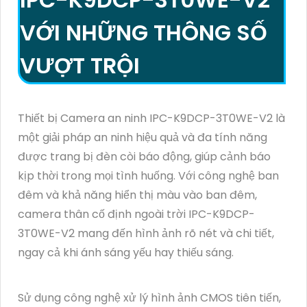
VỚI NHỮNG THÔNG SỐ
VƯỢT TRỘI
Thiết bị Camera an ninh IPC-K9DCP-3T0WE-V2 là
một giải pháp an ninh hiệu quả và đa tính năng
được trang bị đèn còi báo động, giúp cảnh báo
kịp thời trong mọi tình huống. Với công nghệ ban
đêm và khả năng hiển thị màu vào ban đêm,
camera thân cố định ngoài trời IPC-K9DCP-
3T0WE-V2 mang đến hình ảnh rõ nét và chi tiết,
ngay cả khi ánh sáng yếu hay thiếu sáng.
Sử dụng công nghệ xử lý hình ảnh CMOS tiên tiến,