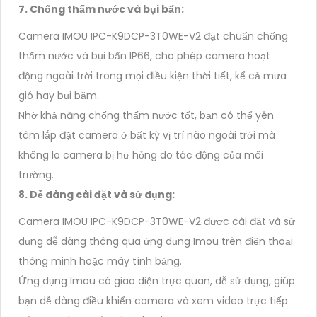
7. Chống thấm nước và bụi bẩn:
Camera IMOU IPC-K9DCP-3T0WE-V2 đạt chuẩn chống
thấm nước và bụi bẩn IP66, cho phép camera hoạt
động ngoài trời trong mọi điều kiện thời tiết, kể cả mưa
gió hay bụi bặm.
Nhờ khả năng chống thấm nước tốt, bạn có thể yên
tâm lắp đặt camera ở bất kỳ vị trí nào ngoài trời mà
không lo camera bị hư hỏng do tác động của môi
trường.
8. Dễ dàng cài đặt và sử dụng:
Camera IMOU IPC-K9DCP-3T0WE-V2 được cài đặt và sử
dụng dễ dàng thông qua ứng dụng Imou trên điện thoại
thông minh hoặc máy tính bảng.
Ứng dụng Imou có giao diện trực quan, dễ sử dụng, giúp
bạn dễ dàng điều khiển camera và xem video trực tiếp