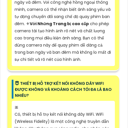
ngày và đêm. Với công nghệ hồng ngoại thông
minh, camera có thể nhận biết ánh sáng yếu và
tự động chuyển đổi sang chế độ quay phim ban
đêm. ⚜️
Với Những Trang bị cao cấp
cho phép
camera tái tạo hình ảnh rõ nét và chất lượng
cao trong mọi điều kiện ánh sáng. Bạn có thể
dùng camera này để quay phim dễ dàng cả
trong ban ngày và ban đêm mà không lo mất đi
sự chi tiết và rõ nét của hình ảnh.
😇 THIẾT BỊ HỖ TRỢ KẾT NỐI KHÔNG DÂY WIFI
ĐƯỢC KHÔNG VÀ KHOẢNG CÁCH TỐI ĐA LÀ BAO
NHIÊU?
🎀
Có, thiết bị hỗ trợ kết nối không dây WiFi. WiFi
(Wireless Fidelity) là một công nghệ truyền dẫn