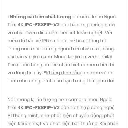
↕️
Những cải tiến chất lượng
camera Imou Ngoài
Trời 4K
IPC-F88FIP-V2
có khả năng chống nước
và chịu được điều kiện thời tiết khắc nghiệt. Với
mức độ bảo vệ IP67, nó có thể hoạt động tốt
trong các môi trường ngoài trời như mưa, nắng,
bụi bẩn và gió mạnh. Mang lại giá trị vượt trộiKỹ
Thuật của hãng có thể nhận biết camera bền bỉ
và đáng tin cậy, ®️
Khẳng định rằng
an ninh và an
toàn cho công trình của bạn trong thời gian dài.
Nét mang lại ấn tượng hơn camera Imou Ngoài
Trời 4K
IPC-F88FIP-V2
còn tích hợp công nghệ
AI thông minh, như phát hiện chuyển động, phát
hiện khuôn mặt và phát hiện bất thường. Khi nhận