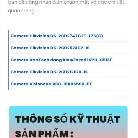
bạn dễ dàng nhận diện khuôn mặt và các chi tiết
quan trọng.
Camera Hikvision DS-2CD2747G2T-LZS(C)
Camera Hikvision DS-2CD2523G2-IS
Camera VanTech đang khuyến mãi VPH-C518F
Camera Hikvision DS-2CD2121G0-IS
Camera Visioncop VSC-IPA0650R-PF
THÔNG SỐ KỸ THUẬT
SẢN PHẨM :