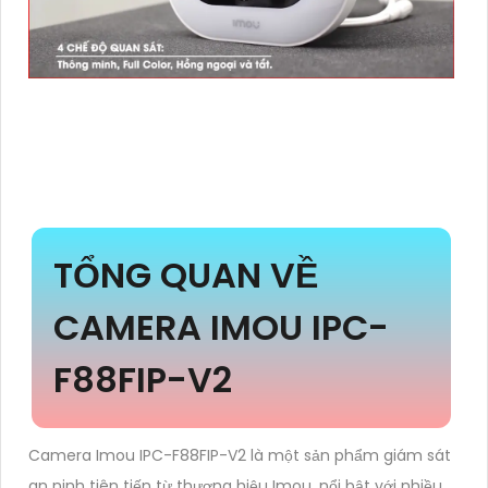
TỔNG QUAN VỀ
CAMERA IMOU IPC-
F88FIP-V2
Camera Imou IPC-F88FIP-V2 là một sản phẩm giám sát
an ninh tiên tiến từ thương hiệu Imou, nổi bật với nhiều