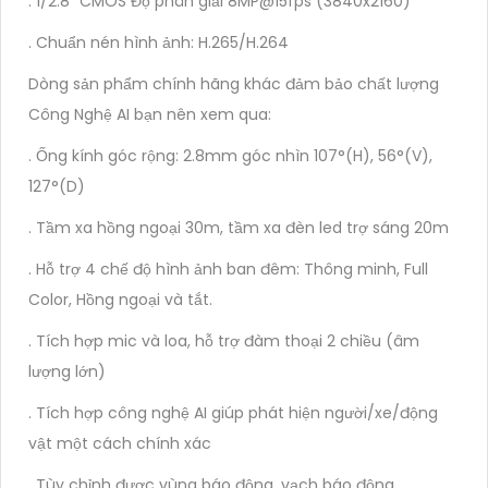
. 1/2.8" CMOS Độ phân giải 8MP@15fps (3840x2160)
. Chuẩn nén hình ảnh: H.265/H.264
Dòng sản phẩm chính hãng khác đảm bảo chất lượng
Công Nghệ AI bạn nên xem qua:
. Ống kính góc rộng: 2.8mm góc nhìn 107°(H), 56°(V),
127°(D)
. Tầm xa hồng ngoại 30m, tầm xa đèn led trợ sáng 20m
. Hỗ trợ 4 chế độ hình ảnh ban đêm: Thông minh, Full
Color, Hồng ngoại và tắt.
. Tích hợp mic và loa, hỗ trợ đàm thoại 2 chiều (âm
lượng lớn)
. Tích hợp công nghệ AI giúp phát hiện người/xe/động
vật một cách chính xác
. Tùy chỉnh được vùng báo động, vạch báo động...