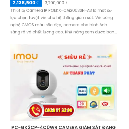
2,138,500 ₫
3,290,000 ₫
Thiết bị Camera IP POEKX-CAi2003SN-AB là một sự
lựa chọn tuyệt vời cho hệ thống giám sát. Với công
nghệ CMOS màu sắc đẹp, camera cho hình ảnh
sáng rõ và chất lượng cao. Khả năng xem được ban
đêm với hồng ngoại lên đến 80m giúp quan sát mọi
hoạt động trong điều kiện ánh sáng yếu. Được tích
hợp trên kỹ thuật IP POE, giúp tiết kiệm chi phí và dễ
dàng lắp đặt. Camera có độ phân giải lên đến 2.0 MP,
mang lại hình ảnh sắc nét và chi tiết. Công nghệ
nhìn đêm chất lượng Hồng Ngoại Smart IR giúp giảm
chói sáng và tăng cường sự rõ ràng của hình ảnh.
IPC-GK2CP-4C0WR CAMERA GIÁM SÁT ĐANG