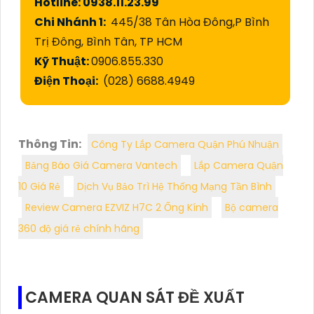
Hotline: 0938.11.23.99
Chi Nhánh 1:
445/38 Tân Hòa Đông,P Bình
Trị Đông, Bình Tân, TP HCM
Kỹ Thuật:
0906.855.330
Điện Thoại:
(028) 6688.4949
Thông Tin:
Công Ty Lắp Camera Quận Phú Nhuận
Bảng Báo Giá Camera Vantech
Lắp Camera Quận
10 Giá Rẻ
Dịch Vụ Bảo Trì Hệ Thống Mạng Tần Bình
Review Camera EZVIZ H7C 2 Ống Kính
Bộ camera
360 độ giá rẻ chính hãng
CAMERA QUAN SÁT ĐỀ XUẤT