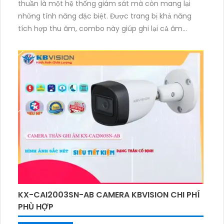
thuần là một hệ thống giám sát mà còn mang lại
những tính năng đặc biệt. Được trang bị khả năng
tích hợp thu âm, combo này giúp ghi lại cả âm
thanh và hình ảnh chất lượng rõ nét. Với công nghệ
tiên tiến, hình ảnh từ camera sẽ sáng đẹp, cho phép
theo dõi mọi diễn biến một cách chi tiết. Đặc biệt,
việc cài đặt và sử dụng trên thiết bị điện thoại dễ
dàng, giúp người dùng theo dõi từ xa mọi lúc mọi nơi
một cách thuận tiện. Việc lắp đặt combo này sẽ
mang lại sự an tâm và tiện lợi cho người sử dụng.
KX-CAI2003SN-AB CAMERA KBVISION CHI PHÍ
PHÙ HỢP