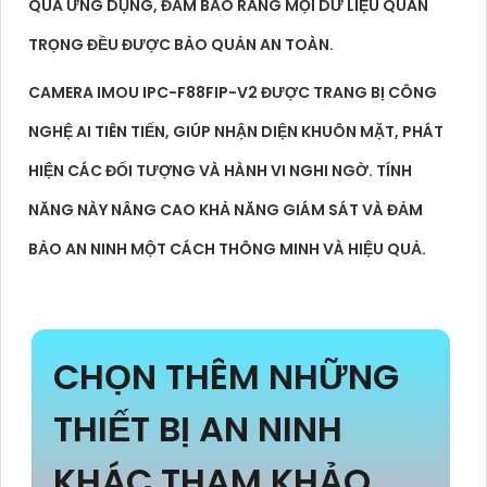
QUA ỨNG DỤNG, ĐẢM BẢO RẰNG MỌI DỮ LIỆU QUAN
TRỌNG ĐỀU ĐƯỢC BẢO QUẢN AN TOÀN.
CAMERA IMOU IPC-F88FIP-V2 ĐƯỢC TRANG BỊ CÔNG
NGHỆ AI TIÊN TIẾN, GIÚP NHẬN DIỆN KHUÔN MẶT, PHÁT
HIỆN CÁC ĐỐI TƯỢNG VÀ HÀNH VI NGHI NGỜ. TÍNH
NĂNG NÀY NÂNG CAO KHẢ NĂNG GIÁM SÁT VÀ ĐẢM
BẢO AN NINH MỘT CÁCH THÔNG MINH VÀ HIỆU QUẢ.
CHỌN THÊM NHỮNG
THIẾT BỊ AN NINH
KHÁC THAM KHẢO