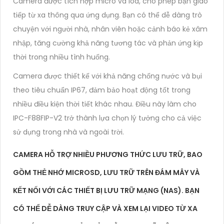
Camera được tích hợp micro và loa, cho phép bạn giao
tiếp từ xa thông qua ứng dụng. Bạn có thể dễ dàng trò
chuyện với người nhà, nhân viên hoặc cảnh báo kẻ xâm
nhập, tăng cường khả năng tương tác và phản ứng kịp
thời trong nhiều tình huống.
Camera được thiết kế với khả năng chống nước và bụi
theo tiêu chuẩn IP67, đảm bảo hoạt động tốt trong
nhiều điều kiện thời tiết khác nhau. Điều này làm cho
IPC-F88FIP-V2 trở thành lựa chọn lý tưởng cho cả việc
sử dụng trong nhà và ngoài trời.
CAMERA HỖ TRỢ NHIỀU PHƯƠNG THỨC LƯU TRỮ, BAO
GỒM THẺ NHỚ MICROSD, LƯU TRỮ TRÊN ĐÁM MÂY VÀ
KẾT NỐI VỚI CÁC THIẾT BỊ LƯU TRỮ MẠNG (NAS). BẠN
CÓ THỂ DỄ DÀNG TRUY CẬP VÀ XEM LẠI VIDEO TỪ XA