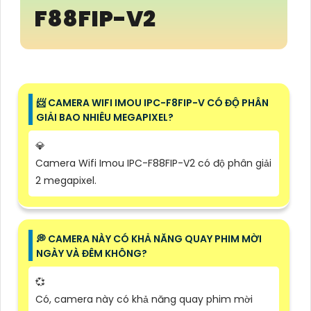
F88FIP-V2
📨 CAMERA WIFI IMOU IPC-F8FIP-V CÓ ĐỘ PHÂN
GIẢI BAO NHIÊU MEGAPIXEL?
💎
Camera Wifi Imou IPC-F88FIP-V2 có độ phân giải
2 megapixel.
️💭 CAMERA NÀY CÓ KHẢ NĂNG QUAY PHIM MỜI
NGÀY VÀ ĐÊM KHÔNG?
💞
Có, camera này có khả năng quay phim mời