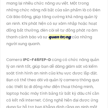
mang lại nhiều chức năng ưu việt. Một trong
những chức năng nổi bật của sản phẩm là có Đèn
Còi Báo Động, giúp tăng cường khả năng quản lý
an ninh. Khi phát hiện có sự xâm nhập hoặc hoạt
động bất thường, đèn còi sẽ tự động phát ra âm
thanh cảnh báo và sự
quan trọng
của những
người xung quanh.
Camera
IPC-F46FEP-D
cũng có chức năng quản
lý an ninh tốt, giúp bạn dễ dàng giám sát và kiểm
soát tình hình an ninh của khu vực được lắp đặt.
Bạn có thể theo dõi và quản lý camera thông qua
các thiết bị di động như điện thoại thông minh,
laptop hoặc máy tính bảng từ bất kỳ đâu chỉ cần
có kết nối Internet. Công nghệ hiện đại được ứng
dụng Sự hỗ trợ bạn Khẳng định rằng an ninh một