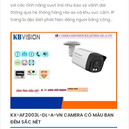
với các tính năng vượt trội như bảo vệ vành đai
thông qua hệ thống hàng rào ảo và khu vực cấm. IP
trang bị đặc biệt phát hiện dáng người bằng công
nghệ AI nhận diện khuôn mặt mang lại sự chính xác
cao. Độ phân giải chất lượng hình sắc nét, xử lý hình
ảnh thiếu sáng, hỗ trợ ONVIF mạnh mẽ, công nghệ
SMD Plus và khả năng nguồn giao động 10% :12V 2A.
Sử dụng công nghệ IP tiết kiệm, truyền tải hình ảnh
nhanh với dung lượng thấp của công nghệ nén hình
H.265+.
KX-AF2003L-DL-A-VN CAMERA CÓ MÀU BAN
ĐÊM SẮC NÉT