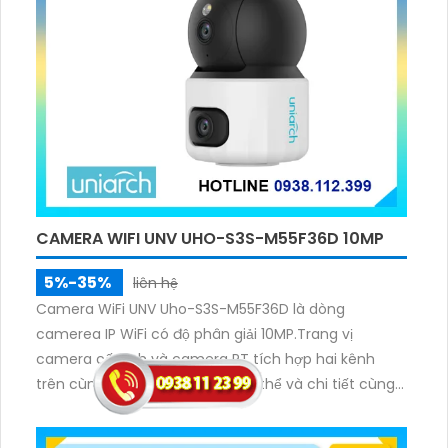
CAMERA WIFI UNV UHO-S3S-M55F36D 10MP
5%-35%
liên hệ
Camera WiFi UNV Uho-S3S-M55F36D là dòng
camerea IP WiFi có độ phân giải 10MP.Trang vị
camera cố định và camera PT tích hợp hai kênh
trên cùng một IP quan sát tổng thể và chi tiết cùng
lúc, hỗ trợ đàm thoại hai chiều cảnh báo âm thanh
ánh sáng. Kết hợp hồng ngoại và đèn ấm cho hình