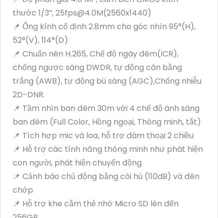
thước 1/3”, 25fps@4.0M(2560x1440)
📌 Ống kính cố định 2.8mm cho góc nhìn 95°(H),
52°(V), 114°(D)
📌 Chuẩn nén H.265, Chế độ ngày đêm(ICR),
chống ngược sáng DWDR, tự động cân bằng
trắng (AWB), tự động bù sáng (AGC),Chống nhiễu
2D-DNR.
📌 Tầm nhìn ban đêm 30m với 4 chế độ ánh sáng
ban đêm (Full Color, Hồng ngoại, Thông minh, tắt)
📌 Tích hợp mic và loa, hỗ trợ đàm thoại 2 chiều
📌 Hỗ trợ các tính năng thông minh như phát hiện
con người, phát hiện chuyển động.
📌 Cảnh báo chủ động bằng còi hú (110dB) và đèn
chớp
📌 Hỗ trợ khe cắm thẻ nhớ Micro SD lên đến
256GB