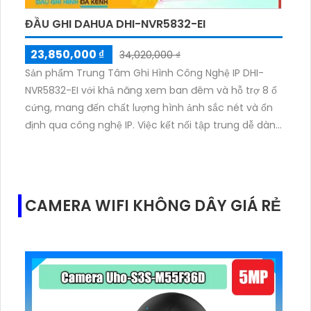
ĐẦU GHI DAHUA DHI-NVR5832-EI
23,850,000 ₫
34,020,000 ₫
Sản phẩm Trung Tâm Ghi Hình Công Nghệ IP DHI-
NVR5832-EI với khả năng xem ban đêm và hỗ trợ 8 ổ
cứng, mang đến chất lượng hình ảnh sắc nét và ổn
định qua công nghệ IP. Việc kết nối tập trung dễ dàng
giúp thao tác vận hành dễ dàng và thuận tiện. Thiết
kế sản phẩm vừa mỹ thuật, góp phần tạo nên không
gian sang trọng.Với đầu ghi 32 kênh, sản phẩm có thể
ghi lại nhiều điểm nhấn và tạo ra hình ảnh chất lượng
CAMERA WIFI KHÔNG DÂY GIÁ RẺ
cao. Công nghệ AI giúp sản phẩm nhận diện và lưu
trữ thông tin một cách hiệu quả. Đặc biệt, với việc sử
dụng các chuẩn nén H.265+/H.265/H.264+/H.264, sản
phẩm tiết kiệm tối đa 50% dung lượng lưu trữ, tăng
hiệu suất và tiết kiệm chi phí.