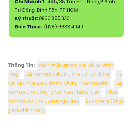
Chi Nhánh 1:
445/38 Tân Hòa Đông,P Bình
Trị Đông, Bình Tân, TP HCM
Kỹ Thuật:
0906.855.330
Điện Thoại:
(028) 6688.4949
Thông Tin:
Phân Phối Camera Wifi Giá Rẻ Chính
Hãng
Lắp Camera Dahua Giá Rẻ Có Tốt Không
Tư
Vấn Giải Pháp Lắp Camera Chống Trộm Gia Đình
Lắp
Camera Cho Công Ty Sản Xuất Thiết Bị Điện
Chọn
Camera Lắp Cho Cửa Hàng Giá Rẻ
Bộ camera 360 độ
giá rẻ chính hãng