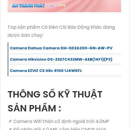
Top sản phẩm Có Đèn Còi Báo Động khác đang
được bán chạy:
Camera Dahua Camera DH-SD2A200-GN-AW-PV
Camera Hikvision DS-2SE7C432MW-AEB(14F1)(P3)
Camera EZVIZ CS H8c R100 1J4WKFL
THÔNG SỐ KỸ THUẬT
SẢN PHẨM :
📌 Camera Wifi thân cố định ngoài trời 4.0MP
📌 Độ phân giải 4.0 MP, cảm biến CMOS kích