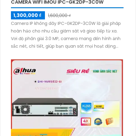
CAMERA WIFI IMOU IPC-GK2DP-3C0W
1,300,000 ₫
1,600,000 ₫
Camera IP không dây IPC-GK2DP-3C0W là giải pháp
hoàn hảo cho nhu cầu giám sát và giao tiếp từ xa.
Với độ phân giải 3.0 MP, camera mang đến hình ảnh
sắc nét, chi tiết, giúp bạn quan sát mọi hoạt động
một cách rõ ràng, kể cả trong điều kiện thiếu sáng
nhờ công nghệ hồng ngoại 10m. Với thiết kế xoay 360
độ linh hoạt, cho phép bạn quan sát toàn bộ không
gian.