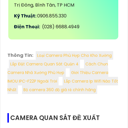
Trị Đông, Bình Tân, TP HCM
Kỹ Thuật:
0906.855.330
Điện Thoại:
(028) 6688.4949
Thông Tin:
Loại Camera Phù Hợp Cho Kho Xưởng
Lắp Đặt Camera Quan Sát Quận 4
Cách Chọn
Camera Nhà Xưởng Phù Hợp
Giới Thiệu Camera
IMOU IPC-F22P Ngoài Trời
Lắp Camera Ip Wifi Nào Tốt
Nhất
Bộ camera 360 độ giá rẻ chính hãng
CAMERA QUAN SÁT ĐỀ XUẤT