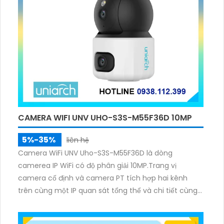
CAMERA WIFI UNV UHO-S3S-M55F36D 10MP
5%-35%
liên hệ
Camera WiFi UNV Uho-S3S-M55F36D là dòng
camerea IP WiFi có độ phân giải 10MP.Trang vị
camera cố định và camera PT tích hợp hai kênh
trên cùng một IP quan sát tổng thể và chi tiết cùng
lúc, hỗ trợ đàm thoại hai chiều cảnh báo âm thanh
ánh sáng. Kết hợp hồng ngoại và đèn ấm cho hình