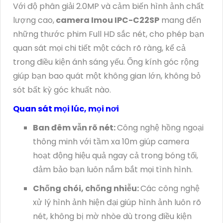
Với độ phân giải 2.0MP và cảm biến hình ảnh chất
lượng cao,
camera Imou IPC-C22SP
mang đến
những thước phim Full HD sắc nét, cho phép bạn
quan sát mọi chi tiết một cách rõ ràng, kể cả
trong điều kiện ánh sáng yếu. Ống kính góc rộng
giúp bạn bao quát một không gian lớn, không bỏ
sót bất kỳ góc khuất nào.
Quan sát mọi lúc, mọi nơi
Ban đêm vẫn rõ nét:
Công nghệ hồng ngoại
thông minh với tầm xa 10m giúp camera
hoạt động hiệu quả ngay cả trong bóng tối,
đảm bảo bạn luôn nắm bắt mọi tình hình.
Chống chói, chống nhiễu:
Các công nghệ
xử lý hình ảnh hiện đại giúp hình ảnh luôn rõ
nét, không bị mờ nhòe dù trong điều kiện