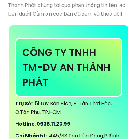
Thành Phát chúng tôi qua phần thông tin liên lạc
bên dưới! Cảm ơn các bạn đã xem và theo dõi!
CÔNG TY TNHH
TM-DV AN THÀNH
PHÁT
Trụ Sở:
51 Lũy Bán Bích, P. Tân Thới Hòa,
Q.Tân Phú, TP.HCM
Hotline: 0938.11.23.99
Chi Nhánh 1:
445/38 Tân Hòa Đông,P Bình