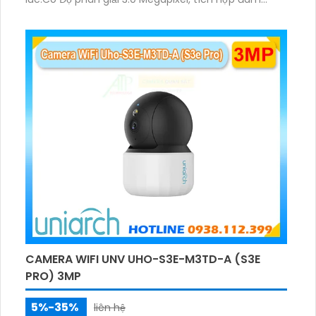
thoại hai chiều. Hồng ngoại ban đêm và đèn ánh
sáng ấm lên đến 10m.
CAMERA WIFI UNV UHO-S3E-M3TD-A (S3E
PRO) 3MP
5%-35%
liên hệ