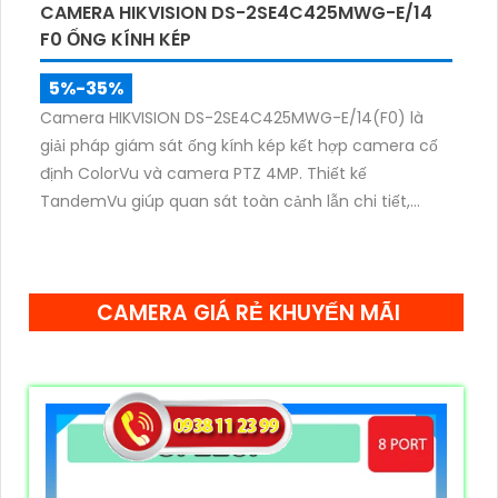
CAMERA HIKVISION DS-2SE4C425MWG-E/14
F0 ỐNG KÍNH KÉP
5%-35%
Camera HIKVISION DS-2SE4C425MWG-E/14(F0) là
giải pháp giám sát ống kính kép kết hợp camera cố
định ColorVu và camera PTZ 4MP. Thiết kế
TandemVu giúp quan sát toàn cảnh lẫn chi tiết,
zoom quang 25X, hồng ngoại 100m cùng hình ảnh
màu sắc rõ nét cả ngày lẫn đêm.
CAMERA GIÁ RẺ KHUYẾN MÃI