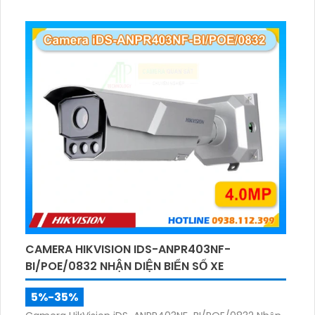
đồng nghĩa với việc bạn có thể giám sát ban đêm
một cách tốt nhất với khả năng nhìn rõ hồng ngoại
lên đến 40 mét.
CAMERA HIKVISION IDS-ANPR403NF-
BI/POE/0832 NHẬN DIỆN BIỂN SỐ XE
5%-35%