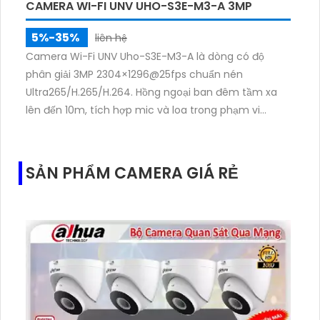
CAMERA WI-FI UNV UHO-S3E-M3-A 3MP
5%-35%
liên hệ
Camera Wi-Fi UNV Uho-S3E-M3-A là dòng có độ
phân giải 3MP 2304×1296@25fps chuẩn nén
Ultra265/H.265/H.264. Hồng ngoại ban đêm tầm xa
lên đến 10m, tích hợp mic và loa trong phạm vi
3m.Hỗ trợ thẻ nhớ MicroSD tối đa 256GB
SẢN PHẨM CAMERA GIÁ RẺ