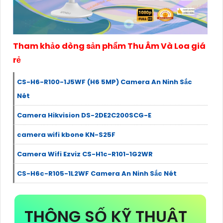
Tham khảo dòng sản phẩm Thu Âm Và Loa giá
rẻ
CS-H6-R100-1J5WF (H6 5MP) Camera An Ninh Sắc
Nét
Camera Hikvision DS-2DE2C200SCG-E
camera wifi kbone KN-S25F
Camera Wifi Ezviz CS-H1c-R101-1G2WR
CS-H6c-R105-1L2WF Camera An Ninh Sắc Nét
THÔNG SỐ KỸ THUẬT