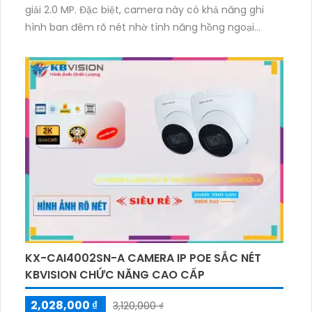
giải 2.0 MP. Đặc biệt, camera này có khả năng ghi
hình ban đêm rõ nét nhờ tính năng hồng ngoại
100m. Hình ảnh thu được được truyền tải qua mạng
sử dụng công nghệ IP, giúp người dùng có thể xem
và quản lý từ xa. Điều thú vị là camera còn tích hợp
sẵn chức năng xoay 360 độ và zoom thu phóng, cho
phép người dùng dễ dàng điều chỉnh theo ý muốn.
Bên cạnh đó, thiết kế camera cũng rất tinh tế và
sang trọng, phù hợp với mọi không gian sử dụng.
KX-CAI4002SN-A CAMERA IP POE SẮC NÉT
KBVISION CHỨC NĂNG CAO CẤP
2,028,000 ₫
3,120,000 ₫