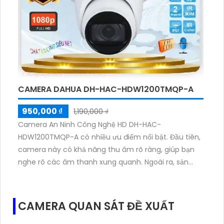
camera cũng có khả năng chống chói tốt hơn.
CAMERA DAHUA DH-HAC-HDW1200TMQP-A
950,000 ₫
1,190,000 ₫
Camera An Ninh Công Nghệ HD DH-HAC-
HDW1200TMQP-A có nhiều ưu điểm nổi bật. Đầu tiên,
camera này có khả năng thu âm rõ ràng, giúp bạn
nghe rõ các âm thanh xung quanh. Ngoài ra, sản
phẩm này còn được trang bị công nghệ Hồng Ngoại
SMD, giúp hình ảnh trong điều kiện thiếu sáng trở nên
rõ nét. Cảm biến CMOS trung thực cho phép
CAMERA QUAN SÁT ĐỀ XUẤT
camera thu hình ảnh màu sắc đẹp hơn. Điều này