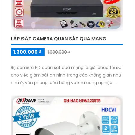
LẮP ĐẶT CAMERA QUAN SÁT QUA MẠNG
1,300,000 ₫
1,600,000 ₫
Bộ camera HD quan sát qua mạng là giải pháp tối ưu
cho việc giám sát an ninh trong các không gian như
nhà ở, văn phòng, cửa hàng và khu công nghiệp.
Với cấu hình siêu sáng và đẹp Full HD 1080P, bộ
camera này mang lại hình ảnh chất lượng cao, rõ
nét và chi tiết. Với giá rẻ nhưng không đánh đổi chất
lượng, bộ camera HD quan sát qua mạng tiết kiệm
chi phí đáng kể cho người dùng.
Bộ camera này cũng tương thích với nhiều dịch vụ