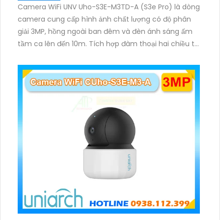
Camera WiFi UNV Uho-S3E-M3TD-A (S3e Pro) là dòng
camera cung cấp hình ảnh chất lượng có độ phân
giải 3MP, hồng ngoài ban đêm và đèn ánh sáng ấm
tầm ca lên đến 10m. Tích hợp đàm thoại hai chiều to
rõ ràng, hỗ trợ thẻ nhớ 512GB, có nút cảm ứng tiện lợi.