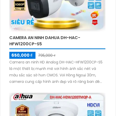
30m ban đêm mà không gây hiện tượng xóa mờ hay
mất chi tiết. Công nghệ ban đêm hồng ngoại EXIR
giúp camera có khả năng xem ban đêm với chất
lượng tốt nhất, mang đến sự an toàn và hiệu quả
cho việc giám sát công trình.
CAMERA AN NINH DAHUA DH-HAC-
HFW1200CP-S5
650,000 ₫
795,000 ₫
Camera an ninh HD Analog DH-HAC-HFW1200CP-S5
là một thiết bị mạnh mẽ với hình ảnh sắc nét và
màu sắc sặc sỡ hơn CMOS. Với Hồng Ngoại 30m,
camera cung cấp hình ảnh đẹp và rõ ràng ban đêm.
Ngoài ra, camera hỗ trợ các công nghệ AHD, CVI, TVI
và BCS HD, giúp giám sát một cách hiệu quả với giá
cả phải chăng. Độ phân giải lên đến 2.0 MP mang đến
hình ảnh sắc nét và chi tiết. Sử dụng đầu ghi tích hợp
công nghệ nhìn đêm chất lượng Hồng Ngoại EXIR,