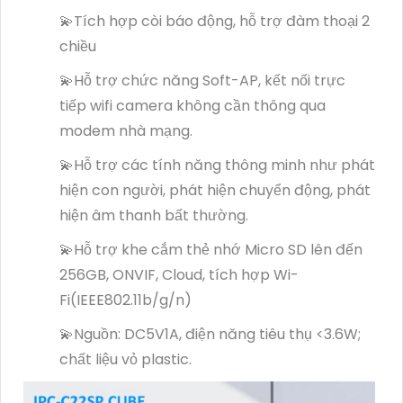
💫Tích hợp còi báo động, hỗ trợ đàm thoại 2
chiều
💫Hỗ trợ chức năng Soft-AP, kết nối trực
tiếp wifi camera không cần thông qua
modem nhà mạng.
💫Hỗ trợ các tính năng thông minh như phát
hiện con người, phát hiện chuyển động, phát
hiện âm thanh bất thường.
💫Hỗ trợ khe cắm thẻ nhớ Micro SD lên đến
256GB, ONVIF, Cloud, tích hợp Wi-
Fi(IEEE802.11b/g/n)
💫Nguồn: DC5V1A, điện năng tiêu thụ <3.6W;
chất liệu vỏ plastic.