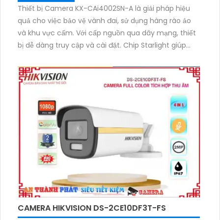
Thiết bị Camera KX-CAi4002SN-A là giải pháp hiệu
quả cho việc bảo vệ vành đai, sử dụng hàng rào ảo
và khu vực cấm. Với cấp nguồn qua dây mạng, thiết
bị dễ dàng truy cập và cài đặt. Chip Starlight giúp
tăng độ nhạy sáng, cung cấp hình ảnh sắc nét ngay
cả trong điều kiện thiếu sáng. Sản phẩm đáng tin cậy
cho việc giám sát an ninh.
CAMERA HIKVISION DS-2CE10DF3T-FS