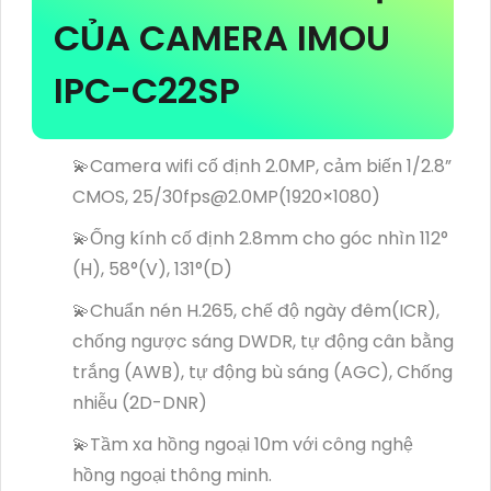
CỦA CAMERA IMOU
IPC-C22SP
💫Camera wifi cố định 2.0MP, cảm biến 1/2.8”
CMOS, 25/30fps@2.0MP(1920×1080)
💫Ống kính cố định 2.8mm cho góc nhìn 112°
(H), 58°(V), 131°(D)
💫Chuẩn nén H.265, chế độ ngày đêm(ICR),
chống ngược sáng DWDR, tự động cân bằng
trắng (AWB), tự động bù sáng (AGC), Chống
nhiễu (2D-DNR)
💫Tầm xa hồng ngoại 10m với công nghệ
hồng ngoại thông minh.