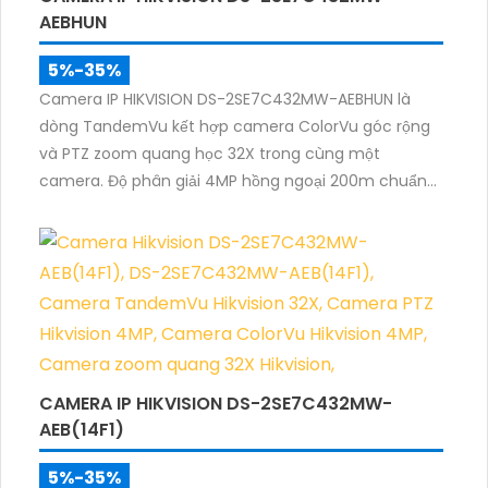
AEBHUN
5%-35%
Camera IP HIKVISION DS-2SE7C432MW-AEBHUN là
dòng TandemVu kết hợp camera ColorVu góc rộng
và PTZ zoom quang học 32X trong cùng một
camera. Độ phân giải 4MP hồng ngoại 200m chuẩn
nén H.265+ cùng khả năng quan sát màu ban đêm
giúp giám sát khu vực rộng với hình ảnh rõ nét cả
ngày và đêm.
CAMERA IP HIKVISION DS-2SE7C432MW-
AEB(14F1)
5%-35%