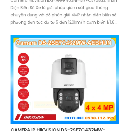
Camera HikVision iDS-ANPR403NF-BI/POE/0832 Nhận
Diện Biển Số Xe là giải pháp giám sát giao thông
chuyên dụng với độ phân giải 4MP nhận diện biển số
phương tiện tốc độ từ 5 đến 120km/h cảm biến 1/1.8
inch WDR 140dB cùng hồng ngoại 60m mang lại hình
ảnh rõ nét.
CAMERA IP HIKVISION DS-2SE7C432MW-