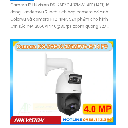
Camera IP Hikvision DS-2SE7C432MW-AEB(14F1) là
dòng TandemVu 7 inch tích hợp camera cố định
ColorVu và camera PTZ 4MP. Sản phẩm cho hình
ảnh sắc nét 2560×1440@30fps zoom quang 32X
hồng ngoại 200m, hỗ trợ đèn trắng 30m, phù hợp
giám sát khu vực rộng cả ngày lẫn đêm.