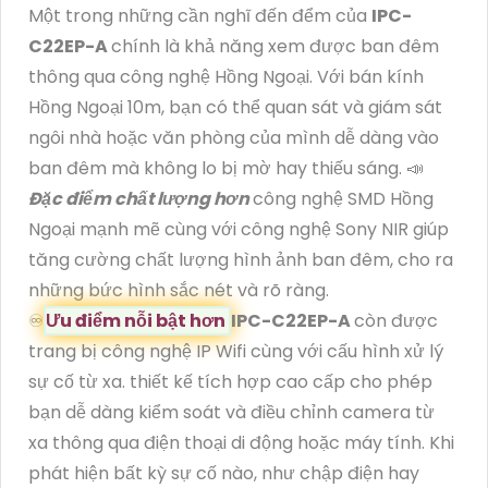
Một trong những cần nghĩ đến đểm của
IPC-
C22EP-A
chính là khả năng xem được ban đêm
thông qua công nghệ Hồng Ngoại. Với bán kính
Hồng Ngoại 10m, bạn có thể quan sát và giám sát
ngôi nhà hoặc văn phòng của mình dễ dàng vào
ban đêm mà không lo bị mờ hay thiếu sáng. 📣
Đặc điểm chất lượng hơn
công nghệ SMD Hồng
Ngoại mạnh mẽ cùng với công nghệ Sony NIR giúp
tăng cường chất lượng hình ảnh ban đêm, cho ra
những bức hình sắc nét và rõ ràng.
♾
Ưu điểm nỗi bật hơn
IPC-C22EP-A
còn được
trang bị công nghệ IP Wifi cùng với cấu hình xử lý
sự cố từ xa. thiết kế tích hợp cao cấp cho phép
bạn dễ dàng kiểm soát và điều chỉnh camera từ
xa thông qua điện thoại di động hoặc máy tính. Khi
phát hiện bất kỳ sự cố nào, như chập điện hay