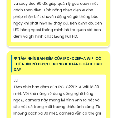
và xoay dọc 90 độ, giúp quản lý góc quay một
cách toàn diện. Tính năng nhận diện AI cho
phép nhận biết chuyển động và gửi thông báo
ngay khi phát hiện sự thay đổi. Bên cạnh đó, đèn
LED hồng ngoại thông minh hỗ trợ quan sát ban
đêm và ghi hình chất lượng Full HD.
️💬 TẦM NHÌN BAN ĐÊM CỦA IPC-C2EP-A WIFI CÓ
THỂ NHÌN RÕ ĐƯỢC TRONG KHOẢNG CÁCH BAO
XA?
🙆‍♀️
Tầm nhìn ban đêm của IPC-C22EP-A Wifi là 30
mét. Với khả năng sử dụng công nghệ hồng
ngoại, camera này mang lại hình ảnh rõ nét và
sắc nét cả trong môi trường thiếu ánh sáng. Từ
khoảng cách xa 30 mét, camera vẫn có thể ghi