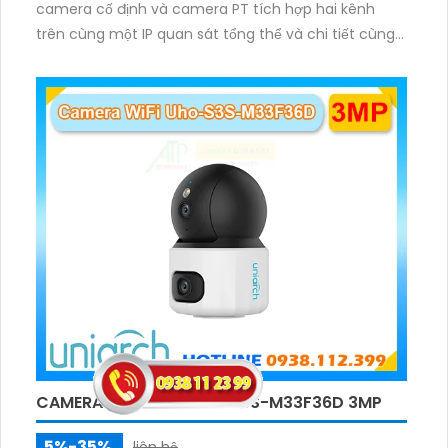
camera cố định và camera PT tích hợp hai kênh
trên cùng một IP quan sát tổng thể và chi tiết cùng
lúc, hỗ trợ đàm thoại hai chiều cảnh báo âm thanh
ánh sáng. Kết hợp hồng ngoại và đèn ấm cho hình
ảnh có màu trong nhiều điều kiện khác nhau trong
phạm vi 3m.
CAMERA WIFI UNV-UHO-S3S-M33F36D 3MP
5%-35%
liên hệ