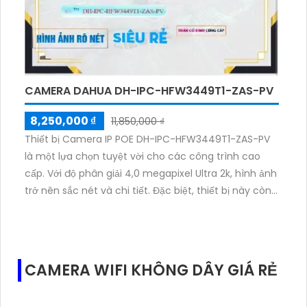
CAMERA DAHUA DH-IPC-HFW3449T1-ZAS-PV
8,250,000 ₫
11,850,000 ₫
Thiết bị Camera IP POE DH-IPC-HFW3449T1-ZAS-PV
là một lựa chọn tuyệt vời cho các công trình cao
cấp. Với độ phân giải 4,0 megapixel Ultra 2k, hình ảnh
trở nên sắc nét và chi tiết. Đặc biệt, thiết bị này còn
có khả năng hiển thị màu ban đêm, mang lại hình
ảnh rõ ràng và sinh động đến 40m. Với thân kim loại,
đảm bảo sự bền bỉ và chất lượng, camera này phù
hợp để lắp đặt ngoài trời, như nhà xưởng hay các kho
CAMERA WIFI KHÔNG DÂY GIÁ RẺ
hàng. Đồng thời, với công nghệ hình ảnh IP POE, chất
lượng hình ảnh không bị giảm. Ngoài ra, thiết bị còn