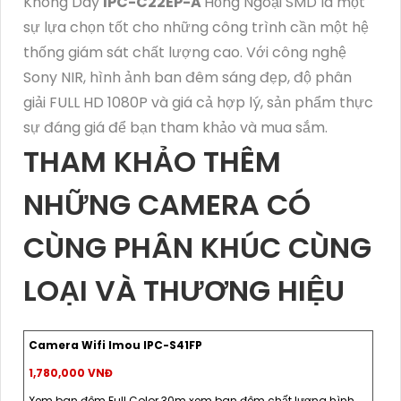
Không Dây
IPC-C22EP-A
Hồng Ngoại SMD là một
sự lựa chọn tốt cho những công trình cần một hệ
thống giám sát chất lượng cao. Với công nghệ
Sony NIR, hình ảnh ban đêm sáng đẹp, độ phân
giải FULL HD 1080P và giá cả hợp lý, sản phẩm thực
sự đáng giá để bạn tham khảo và mua sắm.
THAM KHẢO THÊM
NHỮNG CAMERA CÓ
CÙNG PHÂN KHÚC CÙNG
LOẠI VÀ THƯƠNG HIỆU
Camera Wifi Imou IPC-S41FP
1,780,000 VNĐ
Xem ban đêm Full Color 30m xem ban đêm chất lượng hình