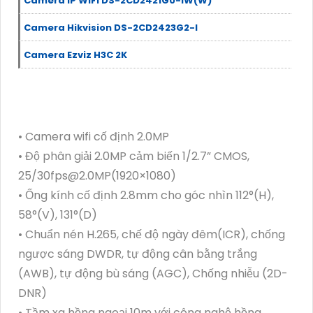
Camera IP WIFI DS-2CD2421G0-IW(W)
Camera Hikvision DS-2CD2423G2-I
Camera Ezviz H3C 2K
• Camera wifi cố định 2.0MP
• Độ phân giải 2.0MP cảm biến 1/2.7” CMOS,
25/30fps@2.0MP(1920×1080)
• Ống kính cố định 2.8mm cho góc nhìn 112°(H),
58°(V), 131°(D)
• Chuẩn nén H.265, chế độ ngày đêm(ICR), chống
ngược sáng DWDR, tự động cân bằng trắng
(AWB), tự động bù sáng (AGC), Chống nhiễu (2D-
DNR)
• Tầm xa hồng ngoại 10m với công nghệ hồng