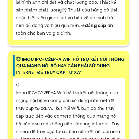
lại hình ảnh chi tiết và chất lượng cao. Thiết kế
sản phẩm chất lượngKỹ Thuật của hãng có thể
nhận biết việc giám sát và bảo vệ an ninh trở
nên dễ dàng và hiệu quả hơn, ☣️
đẳng cấp
an
toàn cho bạn và gia đình.
😇 IMOU IPC-C2EP-A WIFI HỖ TRỢ KẾT NỐI THÔNG
QUA MẠNG NỘI BỘ HAY CẦN PHẢI SỬ DỤNG
INTERNET ĐỂ TRUY CẬP TỪ XA?
🤙
Imou IPC-C22EP-A Wifi hỗ trợ kết nối thông qua
mạng nội bộ và cũng cần sử dụng internet để
truy cập từ xa. Với kết nối Wifi, bạn có thể truy
cập trực tiếp vào camera thông qua mạng nội
bộ của bạn mà không cần sử dụng internet. Tuy
nhiên, để truy cập từ xa, bạn cần kết nối camera