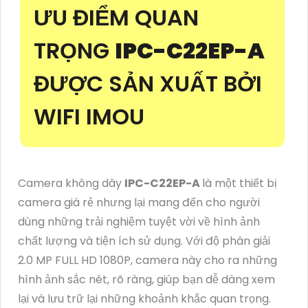
ƯU ĐIỂM QUAN
TRỌNG
IPC-C22EP-A
ĐƯỢC SẢN XUẤT BỞI
WIFI IMOU
Camera không dây
IPC-C22EP-A
là một thiết bị
camera giá rẻ nhưng lại mang đến cho người
dùng những trải nghiệm tuyệt vời về hình ảnh
chất lượng và tiện ích sử dụng. Với độ phân giải
2.0 MP FULL HD 1080P, camera này cho ra những
hình ảnh sắc nét, rõ ràng, giúp bạn dễ dàng xem
lại và lưu trữ lại những khoảnh khắc quan trọng.