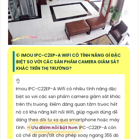
☪ IMOU IPC-C2EP-A WIFI CÓ TÍNH NĂNG GÌ ĐẶC
BIỆT SO VỚI CÁC SẢN PHẨM CAMERA GIÁM SÁT
KHÁC TRÊN THỊ TRƯỜNG?
👌
Imou IPC-C22EP-A Wifi có nhiều tính năng đặc
biệt so với các sản phẩm camera giám sát khác
trên thị trường. Điểm đáng quan tâm trước hết
nó có khả năng kết nối Wifi, giúp người dùng dễ
dàng theo dõi từ xa qua smartphone hoặc máy
tính. ♾
Ưu điểm nỗi bật hơn
IPC-C22EP-A còn
có chế độ pan/tilt cho phép xoay ngang 355 độ