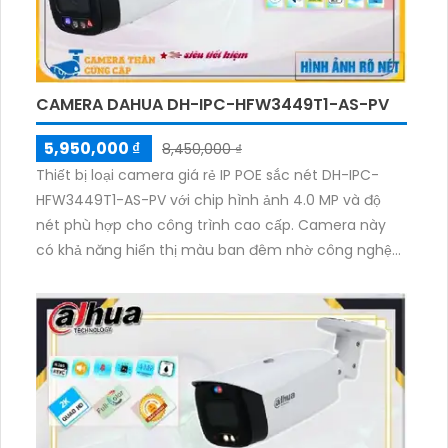
CAMERA DAHUA DH-IPC-HFW3449T1-AS-PV
5,950,000 ₫
8,450,000 ₫
Thiết bị loại camera giá rẻ IP POE sắc nét DH-IPC-
HFW3449T1-AS-PV với chip hình ảnh 4.0 MP và độ
nét phù hợp cho công trình cao cấp. Camera này
có khả năng hiển thị màu ban đêm nhờ công nghệ
giám sát ban đêm Full Color trong khoảng cách
30m. Đặc biệt, nó được sử dụng phổ biến trong nhà
xưởng kho hàng nhờ chất lượng giám sát phù hợp.
Với thân kim loại và công nghệ IP POE, việc kết nối tập
trung trở nên dễ dàng. Bên cạnh đó, camera còn
tích hợp công nghệ AI với các chức năng vượt trội,
phù hợp cho các dự án chuyên dụng.