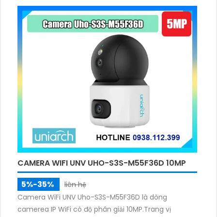
tích hợp công nghệ AI, giúp chống trộm hiệu quả và
giữ an ninh.
CAMERA WIFI UNV UHO-S3S-M55F36D 10MP
5%-35%
liên hệ
Camera WiFi UNV Uho-S3S-M55F36D là dòng
camerea IP WiFi có độ phân giải 10MP.Trang vị