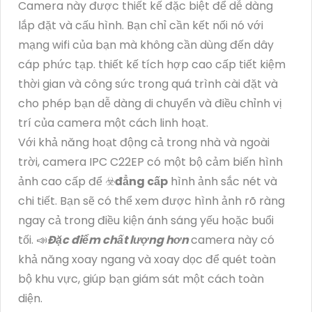
Camera này được thiết kế đặc biệt để dễ dàng
lắp đặt và cấu hình. Bạn chỉ cần kết nối nó với
mạng wifi của bạn mà không cần dùng đến dây
cáp phức tạp. thiết kế tích hợp cao cấp tiết kiệm
thời gian và công sức trong quá trình cài đặt và
cho phép bạn dễ dàng di chuyển và điều chỉnh vị
trí của camera một cách linh hoạt.
Với khả năng hoạt động cả trong nhà và ngoài
trời, camera IPC C22EP có một bộ cảm biến hình
ảnh cao cấp để ☣️
đẳng cấp
hình ảnh sắc nét và
chi tiết. Bạn sẽ có thể xem được hình ảnh rõ ràng
ngay cả trong điều kiện ánh sáng yếu hoặc buổi
tối. 📣
Đặc điểm chất lượng hơn
camera này có
khả năng xoay ngang và xoay dọc để quét toàn
bộ khu vực, giúp bạn giám sát một cách toàn
diện.