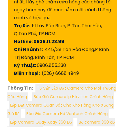
nhất. Hãy ghé thăm cửa hàng của chúng tôi
ngay hôm nay để mua sắm một cách thông
minh và hiệu quả.
Trụ Sở:
51 Lũy Bán Bích, P. Tân Thới Hòa,
Q.Tân Phú, TP.HCM
Hotline: 0938.11.23.99
Chi Nhánh 1:
445/38 Tân Hòa Đông,P Bình
Trị Đông, Bình Tân, TP HCM
Kỹ Thuật:
0906.855.330
Điện Thoại:
(028) 6688.4949
Thông Tin:
Tư Vấn Lắp Đặt Camera Cho Môi Trường
Cửa Hàng
Báo Giá Camera Ip Hikvision Chính Hãng
Lắp Đặt Camera Quan Sát Cho Kho Hàng Kho Xưởng
Giá Rẻ
Báo Giá Camera Hd Vantech Chính Hãng
Lắp Camera Quay Xoay 360 Độ
Bộ camera 360 độ