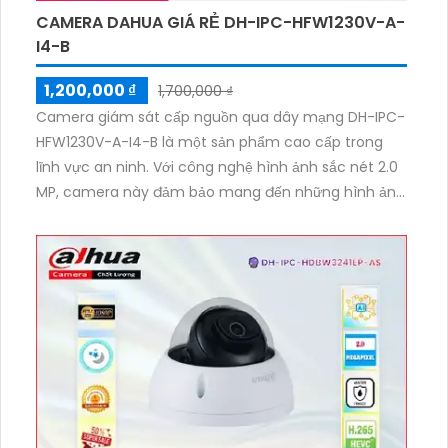
CAMERA DAHUA GIÁ RẺ DH-IPC-HFW1230V-A-
I4-B
1,200,000 ₫
1,700,000 ₫
Camera giám sát cấp nguồn qua dây mạng DH-IPC-
HFW1230V-A-I4-B là một sản phẩm cao cấp trong
lĩnh vực an ninh. Với công nghệ hình ảnh sắc nét 2.0
MP, camera này đảm bảo mang đến những hình ảnh
chất lượng và rõ ràng. Đặc biệt, với tính năng hình
ảnh sắc nét ban đêm cùng hồng ngoại 50m, camera
có thể quan sát suốt đêm mà không bỏ sót bất cứ
chi tiết nào.
Sử dụng công nghệ IP POE (Power over Ethernet),
camera có khả năng truyền dữ liệu và cấp nguồn
qua dây mạng, giúp giảm thiểu sự phức tạp và chi
phí cài đặt. Độ phân giải cao của camera đảm bảo
cho hình ảnh rõ nét và chi tiết, đồng thời hỗ trợ công
nghệ ONVIF, giúp kết nối và tương thích với các thiết