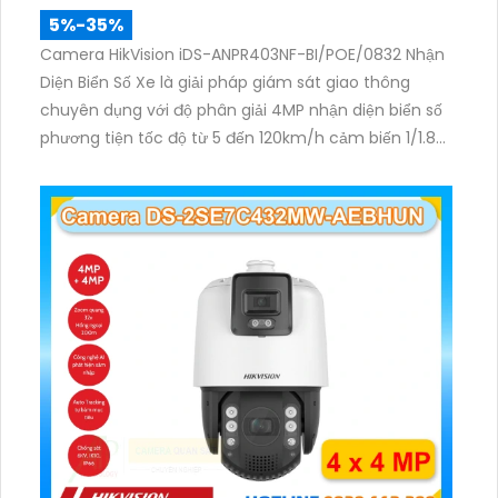
5%-35%
Camera HikVision iDS-ANPR403NF-BI/POE/0832 Nhận
Diện Biển Số Xe là giải pháp giám sát giao thông
chuyên dụng với độ phân giải 4MP nhận diện biển số
phương tiện tốc độ từ 5 đến 120km/h cảm biến 1/1.8
inch WDR 140dB cùng hồng ngoại 60m mang lại hình
ảnh rõ nét.