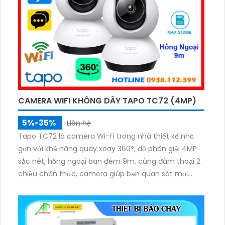
CAMERA WIFI KHÔNG DÂY TAPO TC72 (4MP)
5%-35%
Liên hệ
Tapo TC72 là camera Wi-Fi trong nhà thiết kế nhỏ
gọn với khả năng quay xoay 360°, độ phân giải 4MP
sắc nét, hồng ngoại ban đêm 9m, cùng đàm thoại 2
chiều chân thực, camera giúp bạn quan sát mọi
ngóc ngách trong không gian sống. Tích hợp tính
năng phát hiện chuyển động và báo động thông
minh, cùng khe thẻ nhớ hỗ trợ đến 512GB, Tapo TC72
mang đến sự an tâm tuyệt đối cho cả gia đình.