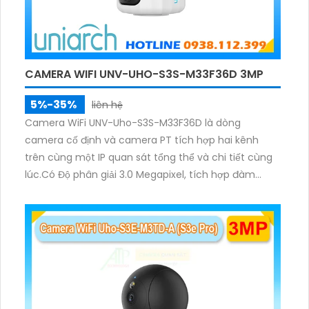
CAMERA WIFI UNV-UHO-S3S-M33F36D 3MP
5%-35%
liên hệ
Camera WiFi UNV-Uho-S3S-M33F36D là dòng
camera cố định và camera PT tích hợp hai kênh
trên cùng một IP quan sát tổng thể và chi tiết cùng
lúc.Có Độ phân giải 3.0 Megapixel, tích hợp đàm
thoại hai chiều. Hồng ngoại ban đêm và đèn ánh
sáng ấm lên đến 10m.