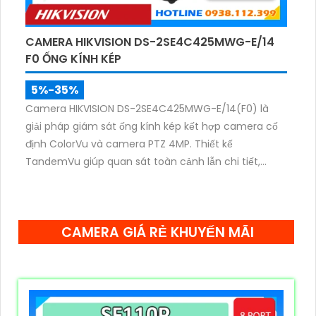
CAMERA HIKVISION DS-2SE4C425MWG-E/14
F0 ỐNG KÍNH KÉP
5%-35%
Camera HIKVISION DS-2SE4C425MWG-E/14(F0) là
giải pháp giám sát ống kính kép kết hợp camera cố
định ColorVu và camera PTZ 4MP. Thiết kế
TandemVu giúp quan sát toàn cảnh lẫn chi tiết,
zoom quang 25X, hồng ngoại 100m cùng hình ảnh
màu sắc rõ nét cả ngày lẫn đêm.
CAMERA GIÁ RẺ KHUYẾN MÃI