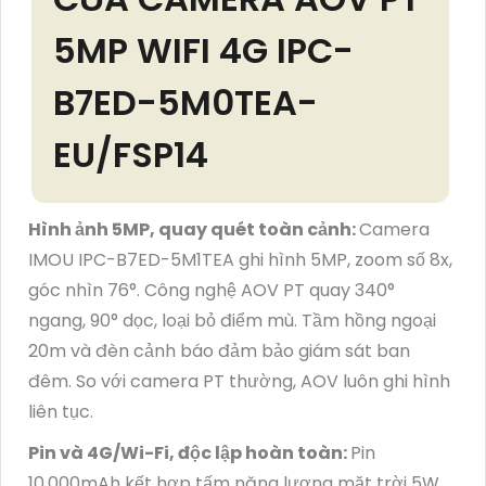
5MP WIFI 4G IPC-
B7ED-5M0TEA-
EU/FSP14
Hình ảnh 5MP, quay quét toàn cảnh:
Camera
IMOU IPC-B7ED-5M1TEA ghi hình 5MP, zoom số 8x,
góc nhìn 76°. Công nghệ AOV PT quay 340°
ngang, 90° dọc, loại bỏ điểm mù. Tầm hồng ngoại
20m và đèn cảnh báo đảm bảo giám sát ban
đêm. So với camera PT thường, AOV luôn ghi hình
liên tục.
Pin và 4G/Wi-Fi, độc lập hoàn toàn:
Pin
10.000mAh kết hợp tấm năng lượng mặt trời 5W