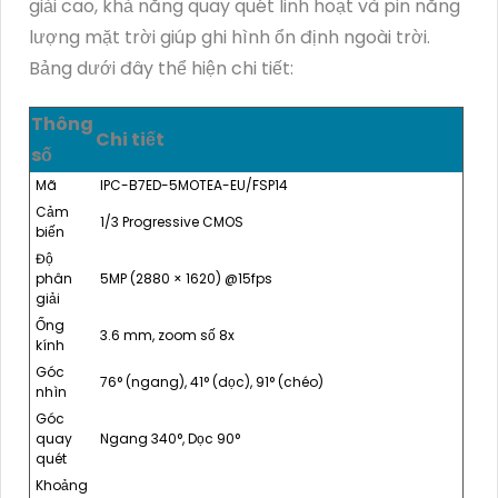
giải cao, khả năng quay quét linh hoạt và pin năng
lượng mặt trời giúp ghi hình ổn định ngoài trời.
Bảng dưới đây thể hiện chi tiết:
Thông
Chi tiết
số
Mã
IPC-B7ED-5MOTEA-EU/FSP14
Cảm
1/3 Progressive CMOS
biến
Độ
phân
5MP (2880 × 1620) @15fps
giải
Ống
3.6 mm, zoom số 8x
kính
Góc
76° (ngang), 41° (dọc), 91° (chéo)
nhìn
Góc
quay
Ngang 340°, Dọc 90°
quét
Khoảng