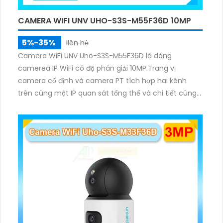
CAMERA WIFI UNV UHO-S3S-M55F36D 10MP
5%-35%
liên hệ
Camera WiFi UNV Uho-S3S-M55F36D là dòng
camerea IP WiFi có độ phân giải 10MP.Trang vị
camera cố định và camera PT tích hợp hai kênh
trên cùng một IP quan sát tổng thể và chi tiết cùng
lúc, hỗ trợ đàm thoại hai chiều cảnh báo âm thanh
ánh sáng. Kết hợp hồng ngoại và đèn ấm cho hình
ảnh có màu trong nhiều điều kiện khác nhau trong
phạm vi 3m.