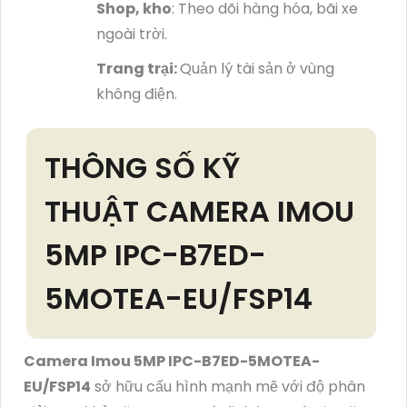
Shop, kho
: Theo dõi hàng hóa, bãi xe
ngoài trời.
Trang trại:
Quản lý tài sản ở vùng
không điện.
THÔNG SỐ KỸ
THUẬT CAMERA IMOU
5MP IPC-B7ED-
5MOTEA-EU/FSP14
Camera Imou 5MP IPC-B7ED-5MOTEA-
EU/FSP14
sở hữu cấu hình mạnh mẽ với độ phân