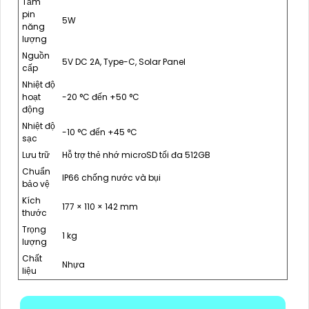
Tấm
pin
5W
năng
lượng
Nguồn
5V DC 2A, Type-C, Solar Panel
cấp
Nhiệt độ
hoạt
-20 °C đến +50 °C
động
Nhiệt độ
-10 °C đến +45 °C
sạc
Lưu trữ
Hỗ trợ thẻ nhớ microSD tối đa 512GB
Chuẩn
IP66 chống nước và bụi
bảo vệ
Kích
177 × 110 × 142 mm
thước
Trọng
1 kg
lượng
Chất
Nhựa
liệu