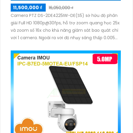
11,500,000 ₫
16,050,000 ₫
Camera PTZ DS-2DE4225IW-DE(S5) sở hữu độ phân
giải Full HD 1080p@30fps, hỗ trợ zoom quang học 25x
và zoom số 16x cho khả năng giám sát bao quát chỉ
với 1 camera. Ngoài ra với độ nhạy sáng thấp 0.005
Lux, tích hợp hồng ngoại 100m, nguồn cấp 12VDC &
PoE (802.3at) giúp ổn định hình ảnh trong điều kiện
ánh sáng yếu.