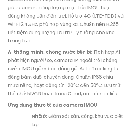
giúp camera năng lượng mặt trời IMOU hoạt
động không cần điện lưới. Hỗ trợ 4G (LTE-FDD) và
Wi-Fi 2.4GHz, phù hợp vùng xa. Chuẩn nén H.265
tiết kiệm dung lượng lưu trữ. Lý tưởng cho kho,
trang trại.
AI thông minh, chống nước bền bỉ:
Tích hợp AI
phát hiện người/xe, camera IP ngoài trời chống
nước IMOU giảm báo động giả. Auto Tracking tự
động bám đuổi chuyển động. Chuẩn IP66 chịu
mưa nắng, hoạt động từ -20°C đến 50°C. Lưu trữ
thẻ nhớ 512GB hoặc Imou Cloud, an toàn dữ liệu.
Ứng dụng thực tế của camera IMOU
Nhà ở:
Giám sát sân, cổng, khu vực biệt
lập.