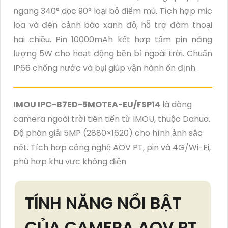
ngang 340° dọc 90° loại bỏ điểm mù. Tích hợp mic
loa và đèn cảnh báo xanh đỏ, hỗ trợ đàm thoại
hai chiều. Pin 10000mAh kết hợp tấm pin năng
lượng 5W cho hoạt động bền bỉ ngoài trời. Chuẩn
IP66 chống nước và bụi giúp vận hành ổn định.
IMOU IPC-B7ED-5MOTEA-EU/FSP14
là dòng
camera ngoài trời tiên tiến từ IMOU, thuộc Dahua.
Độ phân giải 5MP (2880×1620) cho hình ảnh sắc
nét. Tích hợp công nghệ AOV PT, pin và 4G/Wi-Fi,
phù hợp khu vực không điện
TÍNH NĂNG NỔI BẬT
CỦA CAMERA AOV PT