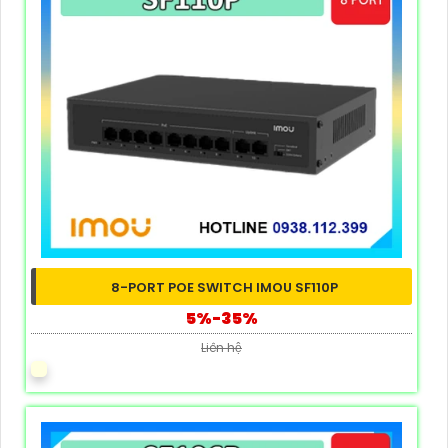
8-PORT POE SWITCH IMOU SF110P
5%-35%
Liên hệ