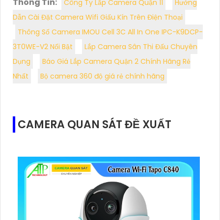
Thông Tin:
Công Ty Lắp Camera Quận 11
Hướng
Dẫn Cài Đặt Camera Wifi Giấu Kín Trên Điện Thoại
Thông Số Camera IMOU Cell 3C All In One IPC-K9DCP-
3T0WE-V2 Nổi Bật
Lắp Camera Sân Thi Đấu Chuyên
Dụng
Báo Giá Lắp Camera Quận 2 Chính Hãng Rẻ
Nhất
Bộ camera 360 độ giá rẻ chính hãng
CAMERA QUAN SÁT ĐỀ XUẤT