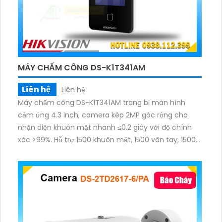
MÁY CHẤM CÔNG DS-K1T341AM
Liên hệ
Liên hệ
Máy chấm công DS-K1T341AM trang bị màn hình
cảm ứng 4.3 inch, camera kép 2MP góc rộng cho
nhận diện khuôn mặt nhanh ≤0.2 giây với độ chính
xác >99%. Hỗ trợ 1500 khuôn mặt, 1500 vân tay, 1500
thẻ và lưu trữ tới 150.000 sự kiện. Tích hợp AI chống
giả mạo, đàm thoại 2 chiều, nhiều chế độ chấm công
và mở cửa qua ứng dụng Hik-Connect.