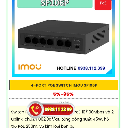
4-PORT POE SWITCH IMOU SF106P
5%-35%
Liên hệ
Switch PoE 6 cổng gồm 4 cổng PoE 10/100Mbps và 2
uplink, chuẩn 802.3af/at, tổng công suất 45W, hỗ
trợ PoE 250m, vỏ kim loại bền bỉ.