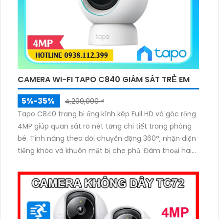
CAMERA WI-FI TAPO C840 GIÁM SÁT TRẺ EM
5%-35%
4,290,000 ₫
Tapo C840 trang bị ống kính kép Full HD và góc rộng
4MP giúp quan sát rõ nét từng chi tiết trong phòng
bé. Tính năng theo dõi chuyển động 360°, nhận diện
tiếng khóc và khuôn mặt bị che phủ. Đàm thoại hai
chiều phân tích giấc ngủ phát nhạc ru và đèn ngủ
tích hợp giúp chăm sóc bé toàn diện.