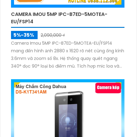
CAMERA IMOU 5MP IPC-B7ED-5MOTEA-
EU/FSP14
5%-35%
2,090,000 ₫
Camera Imou 5MP IPC-B7ED-5MOTEA-EU/FSP14
mang đến hình ảnh 2880 x 1620 rõ nét cùng ống kính
3.6mm và zoom số 8x. Hệ thống quay quét ngang
340° dọc 90° loại bỏ điểm mù. Tích hợp mic loa và
đèn cảnh báo xanh đỏ, hỗ trợ đàm thoại hai chiều.
Pin 10000mAh kết hợp tấm pin năng lượng 5W cho
hoạt động bền bỉ ngoài trời. Chuẩn IP66 chống nước
và bụi giúp vận hành ổn định.