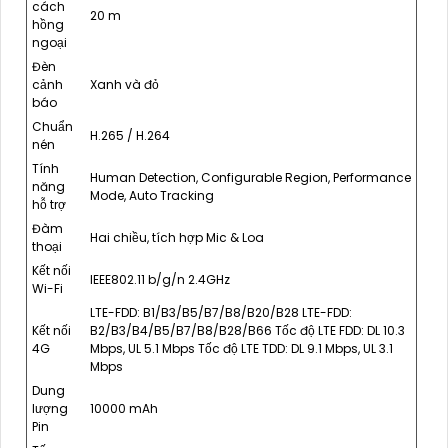
cách
20 m
hồng
ngoại
Đèn
cảnh
Xanh và đỏ
báo
Chuẩn
H.265 / H.264
nén
Tính
Human Detection, Configurable Region, Performance
năng
Mode, Auto Tracking
hỗ trợ
Đàm
Hai chiều, tích hợp Mic & Loa
thoại
Kết nối
IEEE802.11 b/g/n 2.4GHz
Wi-Fi
LTE-FDD: B1/B3/B5/B7/B8/B20/B28 LTE-FDD:
Kết nối
B2/B3/B4/B5/B7/B8/B28/B66 Tốc độ LTE FDD: DL 10.3
4G
Mbps, UL 5.1 Mbps Tốc độ LTE TDD: DL 9.1 Mbps, UL 3.1
Mbps
Dung
lượng
10000 mAh
Pin