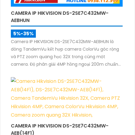
CAMERA IP HIKVISION DS-2SE7C432MW-
AEBHUN
5%-35%
Camera IP HIKVISION DS-2SE7C432MW-AEBHUN là
dòng TandemVu kết hợp camera ColorVu góc rộng
và PTZ zoom quang học 32X trong cùng một
camera. Độ phân giải 4MP hồng ngoại 200m chuẩn
nén H.265+ cùng khả năng quan sát màu ban đêm
giúp giám sát khu vực rộng với hình ảnh rõ nét cả
ngày và đêm.
CAMERA IP HIKVISION DS-2SE7C432MW-
AEB(14F1)