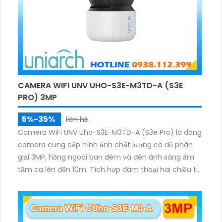
CAMERA WIFI UNV UHO-S3E-M3TD-A (S3E
PRO) 3MP
5%-35%
liên hệ
Camera WiFi UNV Uho-S3E-M3TD-A (S3e Pro) là dòng
camera cung cấp hình ảnh chất lượng có độ phân
giải 3MP, hồng ngoài ban đêm và đèn ánh sáng ấm
tầm ca lên đến 10m. Tích hợp đàm thoại hai chiều to
rõ ràng, hỗ trợ thẻ nhớ 512GB, có nút cảm ứng tiện lợi.