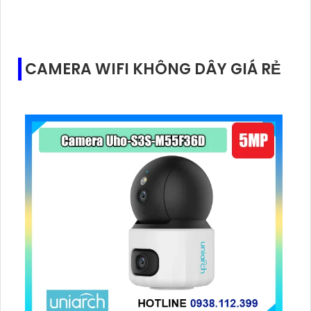
Hình ảnh rõ nét, chống ngược sáng DWDR 120dB,
hồng ngoại 30m.
CAMERA WIFI KHÔNG DÂY GIÁ RẺ