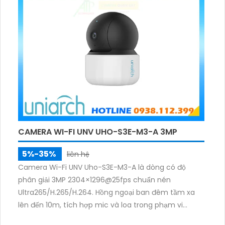
CAMERA WI-FI UNV UHO-S3E-M3-A 3MP
5%-35%
liên hệ
Camera Wi-Fi UNV Uho-S3E-M3-A là dòng có độ
phân giải 3MP 2304×1296@25fps chuẩn nén
Ultra265/H.265/H.264. Hồng ngoại ban đêm tầm xa
lên đến 10m, tích hợp mic và loa trong phạm vi
3m.Hỗ trợ thẻ nhớ MicroSD tối đa 256GB