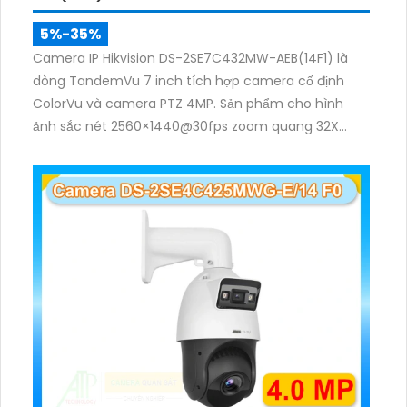
5%-35%
Camera IP Hikvision DS-2SE7C432MW-AEB(14F1) là
dòng TandemVu 7 inch tích hợp camera cố định
ColorVu và camera PTZ 4MP. Sản phẩm cho hình
ảnh sắc nét 2560×1440@30fps zoom quang 32X
hồng ngoại 200m, hỗ trợ đèn trắng 30m, phù hợp
giám sát khu vực rộng cả ngày lẫn đêm.