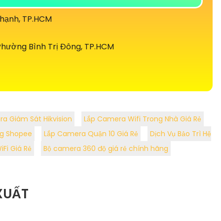
Thạnh, TP.HCM
hường Bình Trị Đông, TP.HCM
ra Giám Sát Hikvision
Lắp Camera Wifi Trong Nhà Giá Rẻ
ng Shopee
Lắp Camera Quận 10 Giá Rẻ
Dịch Vụ Bảo Trì Hệ
Fi Giá Rẻ
Bộ camera 360 độ giá rẻ chính hãng
XUẤT