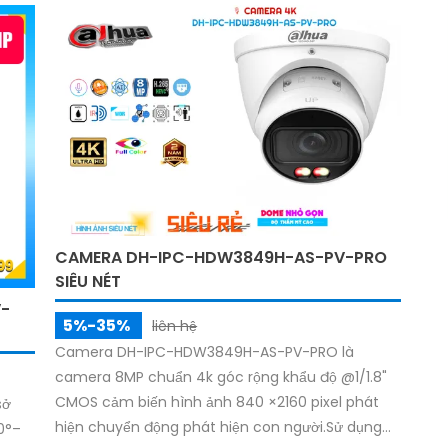
CAMERA DH-IPC-HDW3849H-AS-PV-PRO
SIÊU NÉT
V-
5%-35%
liên hệ
Camera DH-IPC-HDW3849H-AS-PV-PRO là
camera 8MP chuẩn 4k góc rộng khẩu độ @1/1.8"
CMOS cảm biến hình ảnh 840 ×2160 pixel phát
sở
hiện chuyển động phát hiện con người.Sử dụng
0°–