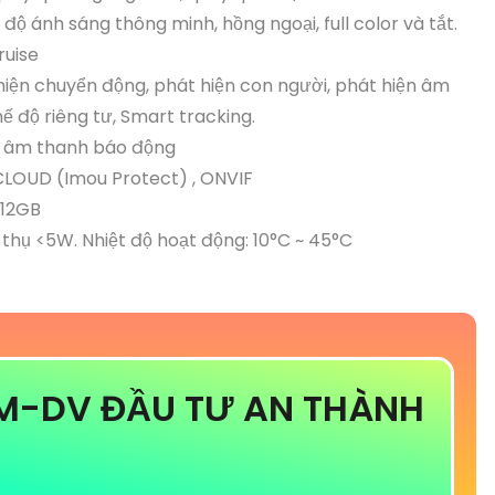
ộ ánh sáng thông minh, hồng ngoại, full color và tắt.
ruise
hiện chuyển động, phát hiện con người, phát hiện âm
ế độ riêng tư, Smart tracking.
nh âm thanh báo động
 CLOUD (Imou Protect) , ONVIF
512GB
 thụ <5W. Nhiệt độ hoạt động: 10°C ~ 45°C
M-DV ĐẦU TƯ AN THÀNH