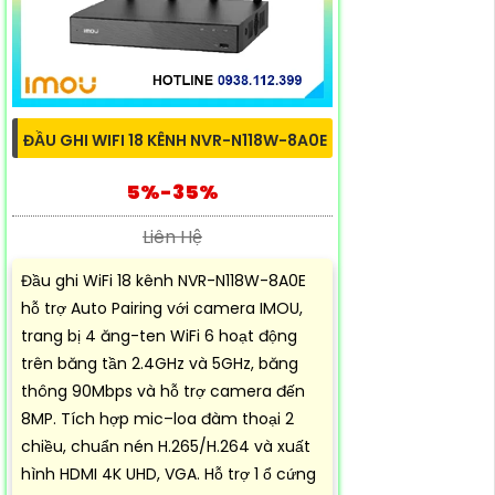
ĐẦU GHI WIFI 18 KÊNH NVR-N118W-8A0E
5%-35%
Liên Hệ
Đầu ghi WiFi 18 kênh NVR-N118W-8A0E
hỗ trợ Auto Pairing với camera IMOU,
trang bị 4 ăng-ten WiFi 6 hoạt động
trên băng tần 2.4GHz và 5GHz, băng
thông 90Mbps và hỗ trợ camera đến
8MP. Tích hợp mic–loa đàm thoại 2
chiều, chuẩn nén H.265/H.264 và xuất
hình HDMI 4K UHD, VGA. Hỗ trợ 1 ổ cứng