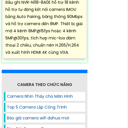
Đầu ghi NVR-N118-8A0E hỗ trợ 18 kênh
hỗ trợ tự động kết nối camera IMOU
bằng Auto Pairing, băng thông 90Mbps
và hỗ trợ camera đến 8MP. Thiết bị giải
mã 4 kênh 8MP@15fps hoặc 4 kênh
5MP@30fps, tích hợp mic–loa đàm
thoại 2 chiều, chuẩn nén H.265/H.264
và xuất hình HDMI 4K cùng VGA.
CAMERA THEO CHỨC NĂNG
Camera Nhìn Thấy chữ Màn Hình
Top 5 Camera Lắp Công Trình
Báo giá camera wifi dahua mới