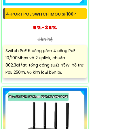
4-PORT POE SWITCH IMOU SF106P
5%-35%
Liên hệ
Switch PoE 6 cổng gồm 4 cổng PoE
10/100Mbps và 2 uplink, chuẩn
802.3af/at, tổng công suất 45W, hỗ trợ
PoE 250m, vỏ kim loại bền bỉ.