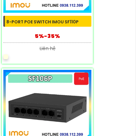
8-PORT POE SWITCH IMOU SF110P
5%-35%
Liên hệ