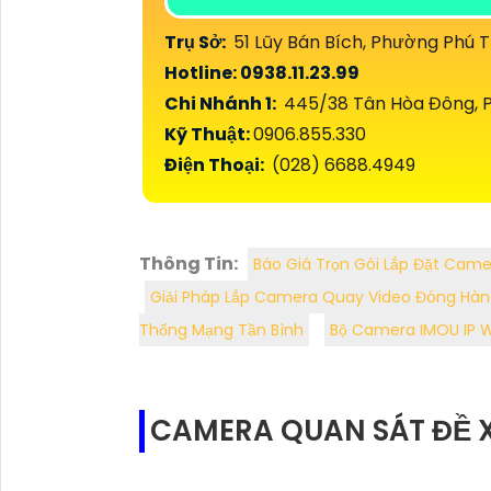
Trụ Sở:
51 Lũy Bán Bích, Phường Phú 
Hotline: 0938.11.23.99
Chi Nhánh 1:
445/38 Tân Hòa Đông, P
Kỹ Thuật:
0906.855.330
Điện Thoại:
(028) 6688.4949
Thông Tin:
Báo Giá Trọn Gói Lắp Đặt Came
Giải Pháp Lắp Camera Quay Video Đóng Hà
Thống Mạng Tần Bình
Bộ Camera IMOU IP Wi
CAMERA QUAN SÁT ĐỀ 