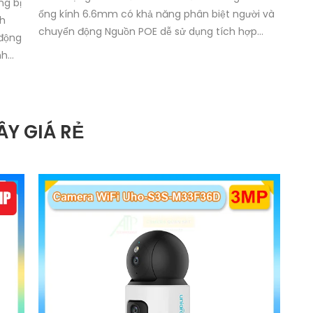
g bị
ống kính 6.6mm có khả năng phân biệt người và
nh
chuyển động Nguồn POE dễ sử dụng tích hợp
 động
đàm thoại 2 chiều chip xử lý CMOS mượt mà. Hỗ
nh
trợ 4 chế độ xem ban đêm Full Color 30m
ý
ll
êm
minh.
Y GIÁ RẺ