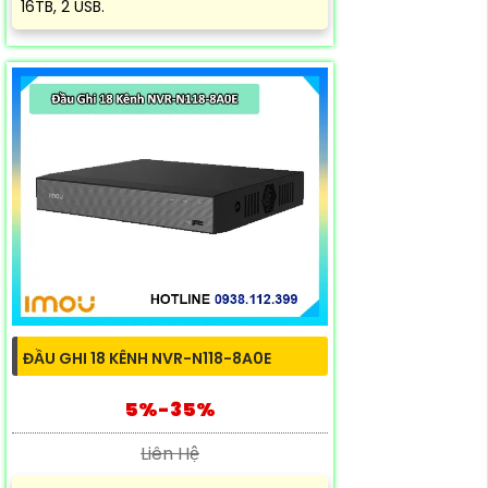
16TB, 2 USB.
ĐẦU GHI 18 KÊNH NVR-N118-8A0E
5%-35%
Liên Hệ