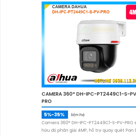
CAMERA 360° DH-IPC-PT2449C1-S-P
PRO
5%-35%
liên hệ
Camera 360° DH-IPC-PT2449C1-S-PV-PRO 
hữu độ phân giải 4MP, hỗ trợ quay quét Pan 