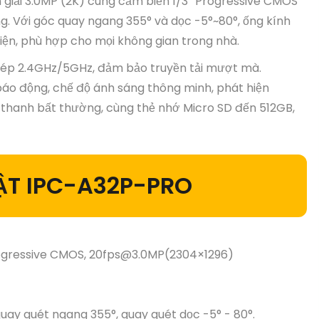
giải 3.0MP (2K) cùng cảm biến 1/3” Progressive CMOS
g. Với góc quay ngang 355° và dọc -5°~80°, ống kính
iện, phù hợp cho mọi không gian trong nhà.
 kép 2.4GHz/5GHz, đảm bảo truyền tải mượt mà.
báo động, chế độ ánh sáng thông minh, phát hiện
 thanh bất thường, cùng thẻ nhớ Micro SD đến 512GB,
ẬT IPC-A32P-PRO
Progressive CMOS, 20fps@3.0MP(2304×1296)
quay quét ngang 355°, quay quét dọc -5° - 80°.