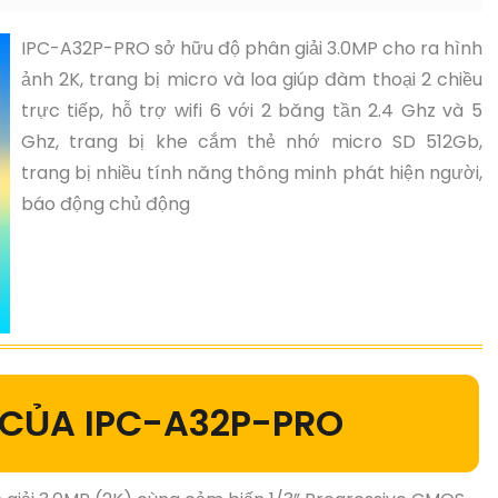
IPC-A32P-PRO sở hữu độ phân giải 3.0MP cho ra hình
ảnh 2K, trang bị micro và loa giúp đàm thoại 2 chiều
trực tiếp, hỗ trợ wifi 6 với 2 băng tần 2.4 Ghz và 5
Ghz, trang bị khe cắm thẻ nhớ micro SD 512Gb,
trang bị nhiều tính năng thông minh phát hiện người,
báo động chủ động
 CỦA IPC-A32P-PRO