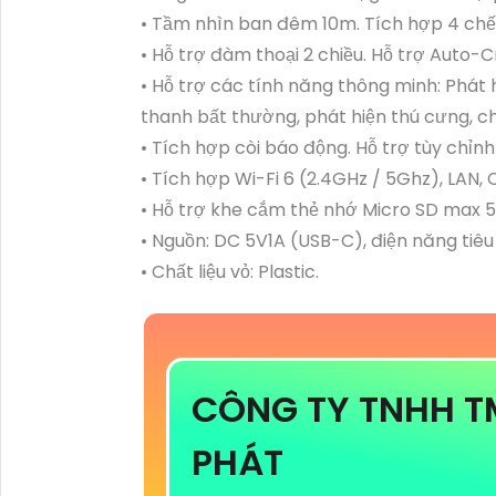
• Tầm nhìn ban đêm 10m. Tích hợp 4 chế đ
• Hỗ trợ đàm thoại 2 chiều. Hỗ trợ Auto-C
• Hỗ trợ các tính năng thông minh: Phát 
thanh bất thường, phát hiện thú cưng, ch
• Tích hợp còi báo động. Hỗ trợ tùy chỉ
• Tích hợp Wi-Fi 6 (2.4GHz / 5Ghz), LAN,
• Hỗ trợ khe cắm thẻ nhớ Micro SD max 
• Nguồn: DC 5V1A (USB-C), điện năng tiêu
• Chất liệu vỏ: Plastic.
CÔNG TY TNHH T
PHÁT