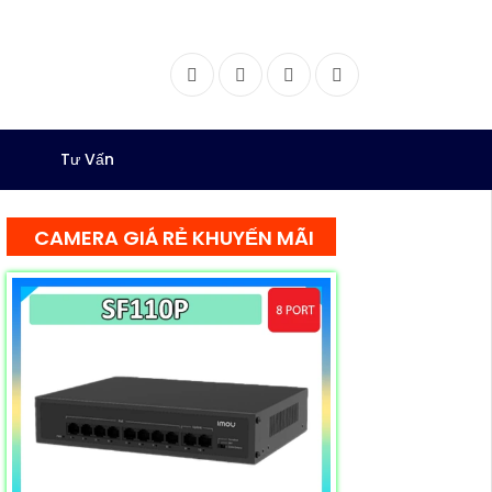
Facebook
Twitter
Instagram
Dribbble
Tư Vấn
CAMERA GIÁ RẺ KHUYẾN MÃI