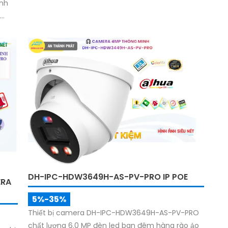
kết nối IP POE tích hợp micro và loa giúp nghe và
ình
nói trực tiếp. Cảnh báo chủ động bằng Đèn chớp
xanh đỏ và Âm thanh
thẻ
oại
king
DH-IPC-HDW3649H-AS-PV-PRO IP POE
ERA
5%-35%
Thiết bị camera DH-IPC-HDW3649H-AS-PV-PRO
chất lượng 6.0 MP đèn led ban đêm hàng rào ảo