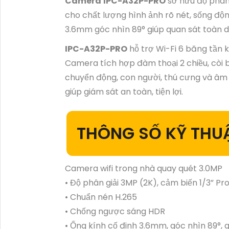
Camera
IPC-A32P-PRO
sở hữu độ phân 
cho chất lượng hình ảnh rõ nét, sống độn
3.6mm góc nhìn 89° giúp quan sát toàn d
IPC-A32P-PRO
hỗ trợ Wi-Fi 6 băng tần
Camera tích hợp đàm thoại 2 chiều, còi 
chuyển động, con người, thú cưng và âm
giúp giám sát an toàn, tiện lợi.
THÔNG SỐ KỸ THU
Camera wifi trong nhà quay quét 3.0MP
• Độ phân giải 3MP (2K), cảm biến 1/3” 
• Chuẩn nén H.265
• Chống ngược sáng HDR
• Ống kính cố đinh 3.6mm, góc nhìn 89°, 