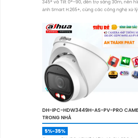
345° và Tilt 0°–90, đèn trợ sáng 30m, nén h
ảnh Smart H.265+, cùng các công nghệ xử lý
WDR 120dB, BLC, HLC, 3D-NR. Camera hỗ trợ 
nhớ đến 512GB, chuẩn IP66, tích hợp đàm th
hai chiều và tính năng AI SMD 3.0, Auto-Trac
Lite.
DH-IPC-HDW3449H-AS-PV-PRO CAM
TRONG NHÀ
5%-35%