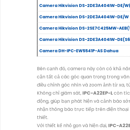
Camera Hikvision DS-2DE3A404IW-DE/W
Camera Hikvision DS-2DE3A404IW-DE/W
Camera Hikvision DS-2SE7C425MW-AEB(1
Camera Hikvision DS-2DE3A404IW-DE(S6
Camera DH-IPC-EW5541P-AS Dahua
Bên cạnh đó, camera này còn có khả năng
cận tất cả các góc quan trọng trong văn
điều chỉnh góc nhìn và zoom ảnh từ xa, 
Không chỉ giám sát,
IPC-A22EP-L
còn tí
động, giúp bạn phát hiện và cảnh báo sớ
nhận thông báo trực tiếp trên điện thoại
thiết.
Với thiết kế nhỏ gọn và hiện đại,
IPC-A22