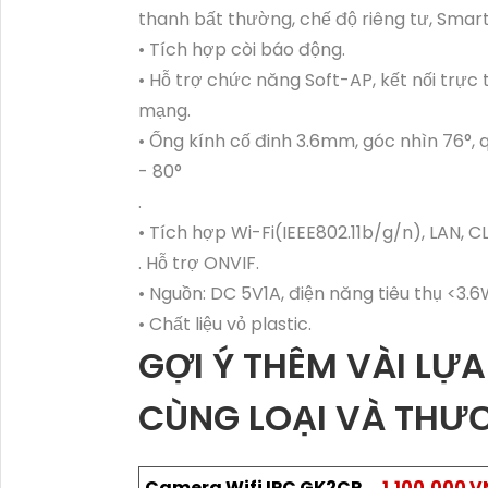
thanh bất thường, chế độ riêng tư, Smart
• Tích hợp còi báo động.
• Hỗ trợ chức năng Soft-AP, kết nối trự
mạng.
• Ống kính cố đinh 3.6mm, góc nhìn 76°, 
- 80°
.
• Tích hợp Wi-Fi(IEEE802.11b/g/n), LAN,
. Hỗ trợ ONVIF.
• Nguồn: DC 5V1A, điện năng tiêu thụ <3.
• Chất liệu vỏ plastic.
GỢI Ý THÊM VÀI L
CÙNG LOẠI VÀ THƯ
Camera Wifi IPC GK2CP
1,100,000 