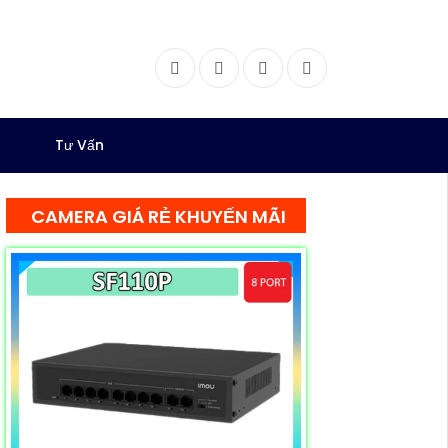
Facebook
Twitter
Instagram
Dribbble
Tư Vấn
CAMERA GIÁ RẺ KHUYẾN MÃI