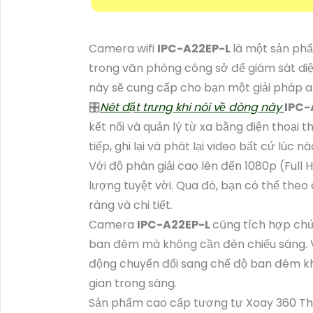
Camera wifi
IPC-A22EP-L
là một sản phẩ
trong văn phòng công sở để giám sát diệ
này sẽ cung cấp cho bạn một giải pháp an
🎛
Nét đặt trưng khi nói về dòng này
IPC-
kết nối và quản lý từ xa bằng điện thoại
tiếp, ghi lại và phát lại video bất cứ lúc n
Với độ phân giải cao lên đến 1080p (Ful
lượng tuyệt vời. Qua đó, bạn có thể theo
ràng và chi tiết.
Camera
IPC-A22EP-L
cũng tích hợp ch
ban đêm mà không cần đèn chiếu sáng. V
động chuyển đổi sang chế độ ban đêm kh
gian trong sáng.
Sản phẩm cao cấp tương tự Xoay 360 T