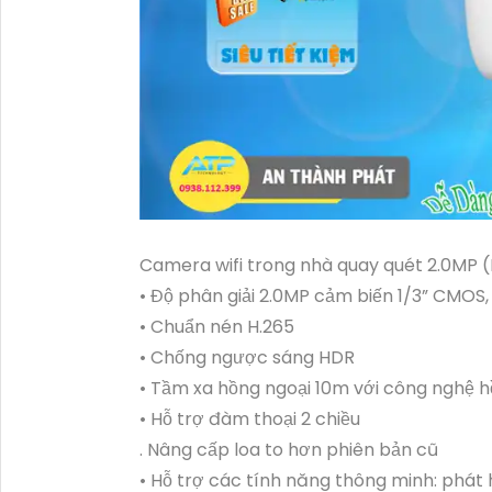
Camera wifi trong nhà quay quét 2.0MP 
• Độ phân giải 2.0MP cảm biến 1/3” CMO
• Chuẩn nén H.265
• Chống ngược sáng HDR
• Tầm xa hồng ngoại 10m với công nghệ h
• Hỗ trợ đàm thoại 2 chiều
. Nâng cấp loa to hơn phiên bản cũ
• Hỗ trợ các tính năng thông minh: phát 