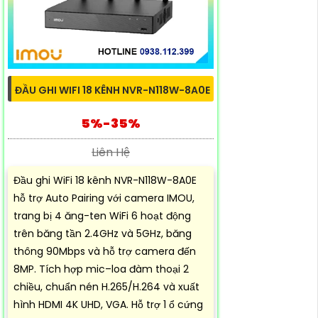
ĐẦU GHI WIFI 18 KÊNH NVR-N118W-8A0E
5%-35%
Liên Hệ
Đầu ghi WiFi 18 kênh NVR-N118W-8A0E
hỗ trợ Auto Pairing với camera IMOU,
trang bị 4 ăng-ten WiFi 6 hoạt động
trên băng tần 2.4GHz và 5GHz, băng
thông 90Mbps và hỗ trợ camera đến
8MP. Tích hợp mic–loa đàm thoại 2
chiều, chuẩn nén H.265/H.264 và xuất
hình HDMI 4K UHD, VGA. Hỗ trợ 1 ổ cứng