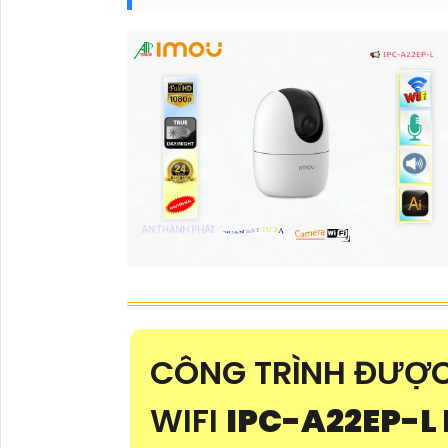
CÔNG TRÌNH ĐƯỢC
WIFI
IPC-A22EP-L