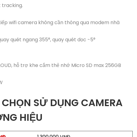
 tracking.
c tiếp wifi camera không cần thông qua modem nhà
quay quét ngang 355°, quay quét dọc -5°
 CLOUD, hỗ trợ khe cắm thẻ nhớ Micro SD max 256GB
6W
ỰA CHỌN SỬ DỤNG CAMERA
ƠNG HIỆU
VNĐ
1,300,000 VNĐ