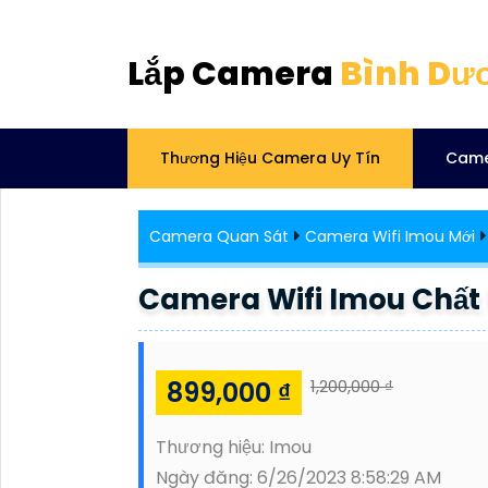
Lắp Camera
Bình Dư
Thương Hiệu Camera Uy Tín
Came
Camera Quan Sát
Camera Wifi Imou Mới
Camera Wifi Imou Chất
899,000 ₫
1,200,000 ₫
Thương hiệu:
Imou
Ngày đăng:
6/26/2023 8:58:29 AM