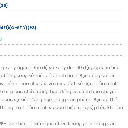
(S6)
4F1)(O-STD)(P3)
)
 xoay ngang 355 độ và xoay dọc 90 độ, giúp bạn tiếp
 phòng công sở một cách linh hoạt. Bạn cũng có thể
tùy chỉnh theo nhu cầu và mục đích sử dụng của mình.
ch hợp các chức năng báo động và cảnh báo chuyển
m các sự kiện đáng ngờ trong văn phòng. Bạn có thể
 thông minh của mình và can thiệp ngay lập tức khi cần
EP-L
sẽ không chiếm quá nhiều không gian trong văn