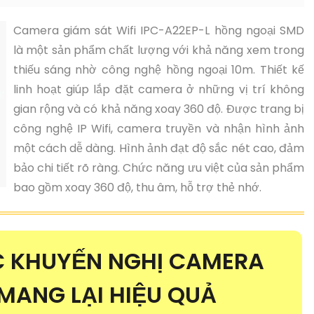
Camera giám sát Wifi IPC-A22EP-L hồng ngoại SMD
là một sản phẩm chất lượng với khả năng xem trong
thiếu sáng nhờ công nghệ hồng ngoại 10m. Thiết kế
linh hoạt giúp lắp đặt camera ở những vị trí không
gian rộng và có khả năng xoay 360 độ. Được trang bị
công nghệ IP Wifi, camera truyền và nhận hình ảnh
một cách dễ dàng. Hình ảnh đạt độ sắc nét cao, đảm
bảo chi tiết rõ ràng. Chức năng ưu việt của sản phẩm
bao gồm xoay 360 độ, thu âm, hỗ trợ thẻ nhớ.
 KHUYẾN NGHỊ CAMERA
MANG LẠI HIỆU QUẢ