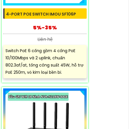
4-PORT POE SWITCH IMOU SF106P
5%-35%
Liên hệ
Switch PoE 6 cổng gồm 4 cổng PoE
10/100Mbps và 2 uplink, chuẩn
802.3af/at, tổng công suất 45W, hỗ trợ
PoE 250m, vỏ kim loại bền bỉ.