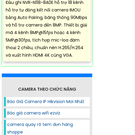
Đầu ghi NVR-N118-8A0E hỗ trợ 18 kênh
hỗ trợ tự động kết nối camera IMOU
bằng Auto Pairing, băng thông 90Mbps
và hỗ trợ camera đến 8MP. Thiết bị giải
mã 4 kênh 8MP@15fps hoặc 4 kênh
5MP@30fps, tích hợp mic–loa đàm
thoại 2 chiều, chuẩn nén H.265/H.264
và xuất hình HDMI 4K cùng VGA.
CAMERA THEO CHỨC NĂNG
Báo Giá Camera IP Hikvision Mới Nhất
Báo giá camera wifi ezviz
camera quay rõ tem đơn hàng
shoppe