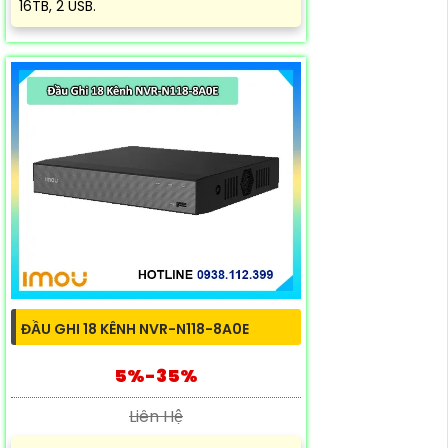
16TB, 2 USB.
ĐẦU GHI 18 KÊNH NVR-N118-8A0E
5%-35%
Liên Hệ