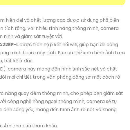
m hiện đại và chất lượng cao được sử dụng phổ biến
n tích rộng. Với nhiều tính năng thông minh, camera
 ninh và giám sát tuyệt vời.
A22EP-L
được tích hợp kết nối wifi, giúp bạn dễ dàng
 thông minh hoặc máy tính. Bạn có thể xem hình ảnh trực
ào, bất kể ở đâu.
l HD), camera này mang đến hình ảnh sắc nét và chất
 dõi mọi chi tiết trong văn phòng công sở một cách rõ
ức năng quay đêm thông minh, cho phép bạn giám sát
ới công nghệ hồng ngoại thông minh, camera sẽ tự
i ánh sáng yếu, mang đến hình ảnh rõ nét và không
hu Âm cho bạn tham khảo