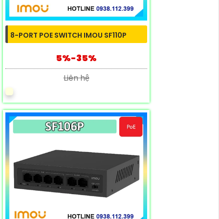
8-PORT POE SWITCH IMOU SF110P
5%-35%
Liên hệ