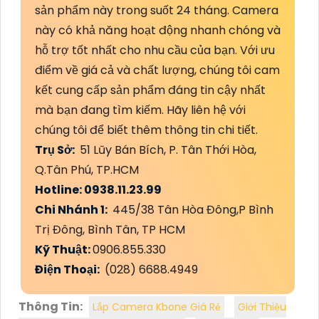
sản phẩm này trong suốt 24 tháng. Camera
này có khả năng hoạt động nhanh chóng và
hỗ trợ tốt nhất cho nhu cầu của bạn. Với ưu
điểm về giá cả và chất lượng, chúng tôi cam
kết cung cấp sản phẩm đáng tin cậy nhất
mà bạn đang tìm kiếm. Hãy liên hệ với
chúng tôi để biết thêm thông tin chi tiết.
Trụ Sở:
51 Lũy Bán Bích, P. Tân Thới Hòa,
Q.Tân Phú, TP.HCM
Hotline: 0938.11.23.99
Chi Nhánh 1:
445/38 Tân Hòa Đông,P Bình
Trị Đông, Bình Tân, TP HCM
Kỹ Thuật:
0906.855.330
Điện Thoại:
(028) 6688.4949
Thông Tin:
Lắp Camera Kbone Giá Rẻ
Giới Thiệu