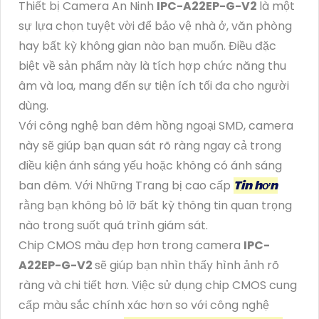
Thiết bị Camera An Ninh
IPC-A22EP-G-V2
là một
sự lựa chọn tuyệt vời để bảo vệ nhà ở, văn phòng
hay bất kỳ không gian nào bạn muốn. Điều đặc
biệt về sản phẩm này là tích hợp chức năng thu
âm và loa, mang đến sự tiện ích tối đa cho người
dùng.
Với công nghệ ban đêm hồng ngoại SMD, camera
này sẽ giúp bạn quan sát rõ ràng ngay cả trong
điều kiện ánh sáng yếu hoặc không có ánh sáng
ban đêm. Với Những Trang bị cao cấp
Tin hơn
rằng bạn không bỏ lỡ bất kỳ thông tin quan trọng
nào trong suốt quá trình giám sát.
Chip CMOS màu đẹp hơn trong camera
IPC-
A22EP-G-V2
sẽ giúp bạn nhìn thấy hình ảnh rõ
ràng và chi tiết hơn. Việc sử dụng chip CMOS cung
cấp màu sắc chính xác hơn so với công nghệ