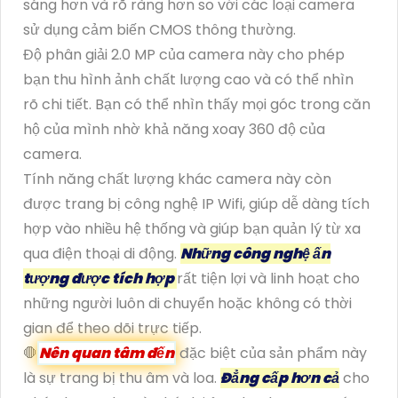
sáng hơn và rõ ràng hơn so với các loại camera
sử dụng cảm biến CMOS thông thường.
Độ phân giải 2.0 MP của camera này cho phép
bạn thu hình ảnh chất lượng cao và có thể nhìn
rõ chi tiết. Bạn có thể nhìn thấy mọi góc trong căn
hộ của mình nhờ khả năng xoay 360 độ của
camera.
Tính năng chất lượng khác camera này còn
được trang bị công nghệ IP Wifi, giúp dễ dàng tích
hợp vào nhiều hệ thống và giúp bạn quản lý từ xa
qua điện thoại di động.
Những công nghệ ấn
tượng được tích hợp
rất tiện lợi và linh hoạt cho
những người luôn di chuyển hoặc không có thời
gian để theo dõi trực tiếp.
🛑
Nên quan tâm đến
đặc biệt của sản phẩm này
là sự trang bị thu âm và loa.
Đẳng cấp hơn cả
cho