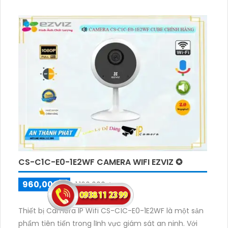
CS-C1C-E0-1E2WF CAMERA WIFI EZVIZ ✪
960,000 ₫
1,160,000 ₫
Thiết bị Camera IP Wifi CS-C1C-E0-1E2WF là một sản
phẩm tiên tiến trong lĩnh vực giám sát an ninh. Với