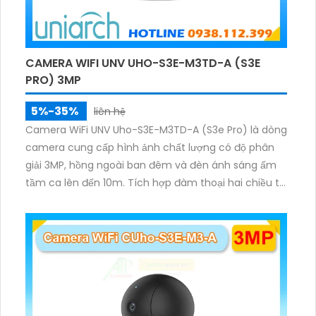
CAMERA WIFI UNV UHO-S3E-M3TD-A (S3E
PRO) 3MP
5%-35%
liên hệ
Camera WiFi UNV Uho-S3E-M3TD-A (S3e Pro) là dòng
camera cung cấp hình ảnh chất lượng có độ phân
giải 3MP, hồng ngoài ban đêm và đèn ánh sáng ấm
tầm ca lên đến 10m. Tích hợp đàm thoại hai chiều to
rõ ràng, hỗ trợ thẻ nhớ 512GB, có nút cảm ứng tiện lợi.