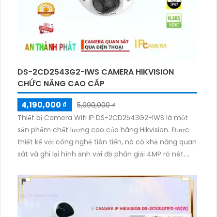
DS-2CD2543G2-IWS CAMERA HIKVISION
CHỨC NĂNG CAO CẤP
4,190,000 ₫
5,990,000 ₫
Thiết bị Camera Wifi IP DS-2CD2543G2-IWS là một
sản phẩm chất lượng cao của hãng Hikvision. Được
thiết kế với công nghệ tiên tiến, nó có khả năng quan
sát và ghi lại hình ảnh với độ phân giải 4MP rõ nét.
Camera này cũng được tích hợp tính năng Wifi, giúp
bạn dễ dàng kết nối và quản lý từ xa qua ứng dụng
trên điện thoại di động. Với chức năng phát hiện
chuyển động thông minh, nó có khả năng ghi lại chỉ
khi có sự kiện xảy ra, giúp tiết kiệm dung lượng lưu