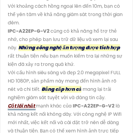
Với khoảng cách hồng ngoại lên đến 10m, bạn có
thể yên tâm về khả năng giám sát trong thời gian
đêm.
IPC-A22EP-G-V2
cũng có khả năng hổ trợ thẻ
nhớ, cho phép bạn lưu trữ dữ liệu và xem lại sau
này.
Những công nghệ ấn tượng được tích hợp
rất thuận tiện nếu bạn muốn kiểm tra lại những sự
kiện đã xảy ra trong quá khứ.
Với cấu hình siêu sáng và đẹp 2.0 megapixel FULL
HD 1080P, sản phẩm này mang đến hình ảnh rõ
nét và chi tiết.
Đẳng cấp hơn cả
mang lại trải
nghiệm giám sát tuyệt vời và đáng tin cậy.
Cốt lõi nhất
mạnh khác của
IPC-A22EP-G-V2
là
khả năng kết nối không dây. Với công nghệ IP Wifi
mới nhất, việc kết nối và cài đặt trở nên dễ dàng
và thuận tiện. Bạn có thể xem hình ảnh trực tiếp