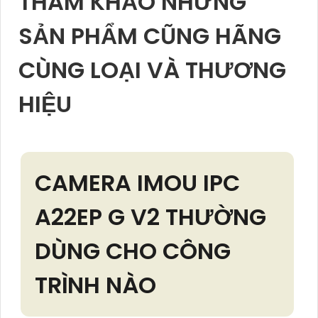
THAM KHẢO NHỮNG
SẢN PHẨM CŨNG HÃNG
CÙNG LOẠI VÀ THƯƠNG
HIỆU
CAMERA IMOU IPC
A22EP G V2 THƯỜNG
DÙNG CHO CÔNG
TRÌNH NÀO