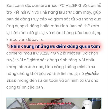
Bên cạnh đó, camera imou IPC A22EP G V2 còn hỗ
trợ kết nối Wifi và khả năng lưu trữ đám mây, giúp
bạn dễ dàng truy cập và giám sát từ xa thông qua
ứng dụng di động hoặc máy tính. Bạn có thể xem
lại hình ảnh đã ghi lại và nhận thông báo báo động
khi có vấn đề xảy ra.
🏷
Nhìn chung những ưu điểm đáng quan tâm
camera imou IPC A22EP G V2 là một sự lựa chọn
tuyệt vời để giám sát công trình rộng. Với chất
lượng hình ảnh cao, tính năng thông minh, khả
năng chống thời tiếc và tính linh hoạt, nó
🎛
chắc
chắn
mang đến sự an toàn và an ninh tối ưu cho
công trình của bạn.