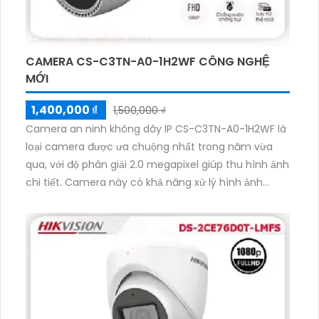
CAMERA CS-C3TN-A0-1H2WF CÔNG NGHỆ
MỚI
1,400,000 ₫
1,500,000 ₫
Camera an ninh không dây IP CS-C3TN-A0-1H2WF là
loại camera được ưa chuộng nhất trong năm vừa
qua, với độ phân giải 2.0 megapixel giúp thu hình ảnh
chi tiết. Camera này có khả năng xử lý hình ảnh
thiếu sáng với công nghệ Hồng Ngoại Smart IR thông
minh, giúp quan sát được vào ban đêm. Sử dụng
công nghệ chip xử lý hình ảnh CMOS, camera này
thu hình ảnh màu sắc đẹp hơn. Bên cạnh đó,
camera còn được thiết kế với công nghệ mới nhất là
IP Wifi, cho phép quản lý và xem hình ảnh từ xa.