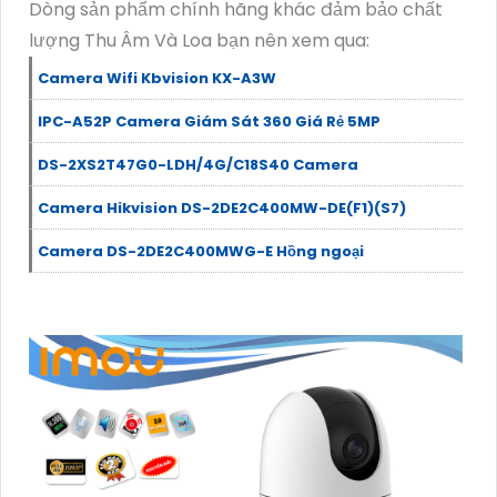
Dòng sản phẩm chính hãng khác đảm bảo chất
lượng Thu Âm Và Loa bạn nên xem qua:
Camera Wifi Kbvision KX-A3W
IPC-A52P Camera Giám Sát 360 Giá Rẻ 5MP
DS-2XS2T47G0-LDH/4G/C18S40 Camera
Camera Hikvision DS-2DE2C400MW-DE(F1)(S7)
Camera DS-2DE2C400MWG-E Hồng ngoại