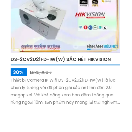
trữ. Ngoài ra, camera còn có tính năng hồng ngoại
thông minh cho phép quan sát ban đêm với khoảng
cách lên đến 30m. Vật liệu chất lượng cao và khả
năng chống nước IP66 cũng cho phép bạn sử dụng
camera ở nhiều môi trường khác nhau.
DS-2CV2U21FD-IW(W) SẮC NÉT HIKVISION
30%
1,630,000 ₫
Thiết bị Camera IP Wifi DS-2CV2U21FD-IW(W) là lựa
chọn lý tưởng với độ phân giải sắc nét lên đến 2.0
megapixel. Với khả năng xem ban đêm thông qua
hồng ngoại 10m, sản phẩm này mang lại trải nghiệm
giám sát hoàn hảo. Sử dụng công nghệ IP Wifi, không
gian của bạn không bị giảm chất lượng hình ảnh.
Hồng ngoại Smart IR cải thiện chất lượng quan sát,
trong khi thiết kế nhỏ gọn Cube mang lại sự tiện lợi