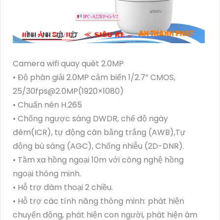
Camera wifi quay quét 2.0MP
• Độ phân giải 2.0MP cảm biến 1/2.7” CMOS,
25/30fps@2.0MP(1920×1080)
• Chuẩn nén H.265
• Chống ngược sáng DWDR, chế độ ngày
đêm(ICR), tự động cân bằng trắng (AWB),Tự
động bù sáng (AGC), Chống nhiễu (2D-DNR).
• Tầm xa hồng ngoại 10m với công nghệ hồng
ngoại thông minh.
• Hỗ trợ đàm thoại 2 chiều.
• Hỗ trợ các tính năng thông minh: phát hiện
chuyển động, phát hiện con người, phát hiện âm