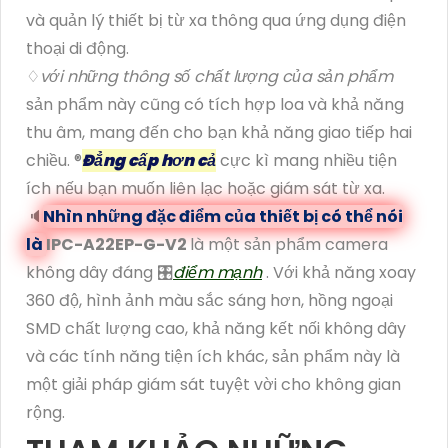
và quản lý thiết bị từ xa thông qua ứng dụng điện
thoại di động.
♢
với những thông số chất lượng của sản phẩm
sản phẩm này cũng có tích hợp loa và khả năng
thu âm, mang đến cho bạn khả năng giao tiếp hai
chiều. ®️
Đẳng cấp hơn cả
cực kì mang nhiều tiện
ích nếu bạn muốn liên lạc hoặc giám sát từ xa.
🔈
Nhìn những đặc điểm của thiết bị có thể nói
là
IPC-A22EP-G-V2
là một sản phẩm camera
không dây đáng 🎛
điểm mạnh
. Với khả năng xoay
360 độ, hình ảnh màu sắc sáng hơn, hồng ngoại
SMD chất lượng cao, khả năng kết nối không dây
và các tính năng tiện ích khác, sản phẩm này là
một giải pháp giám sát tuyệt vời cho không gian
rộng.