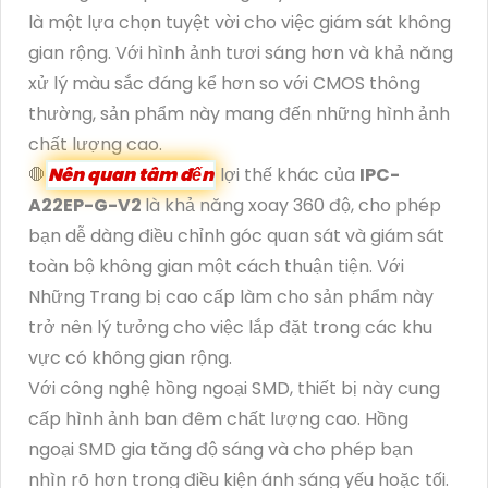
là một lựa chọn tuyệt vời cho việc giám sát không
gian rộng. Với hình ảnh tươi sáng hơn và khả năng
xử lý màu sắc đáng kể hơn so với CMOS thông
thường, sản phẩm này mang đến những hình ảnh
chất lượng cao.
🛑
Nên quan tâm đến
lợi thế khác của
IPC-
A22EP-G-V2
là khả năng xoay 360 độ, cho phép
bạn dễ dàng điều chỉnh góc quan sát và giám sát
toàn bộ không gian một cách thuận tiện. Với
Những Trang bị cao cấp làm cho sản phẩm này
trở nên lý tưởng cho việc lắp đặt trong các khu
vực có không gian rộng.
Với công nghệ hồng ngoại SMD, thiết bị này cung
cấp hình ảnh ban đêm chất lượng cao. Hồng
ngoại SMD gia tăng độ sáng và cho phép bạn
nhìn rõ hơn trong điều kiện ánh sáng yếu hoặc tối.