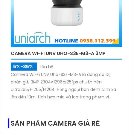
CAMERA WI-FI UNV UHO-S3E-M3-A 3MP
5%-35%
liên hệ
Camera Wi-Fi UNV Uho-S3E-M3-A là dòng có độ
phân giải 3MP 2304×1296@25fps chuẩn nén
Ultra265/H.265/H.264. Hồng ngoại ban đêm tầm xa
lên đến 10m, tích hợp mic và loa trong phạm vi
3m.Hỗ trợ thẻ nhớ MicroSD tối đa 256GB
SẢN PHẨM CAMERA GIÁ RẺ