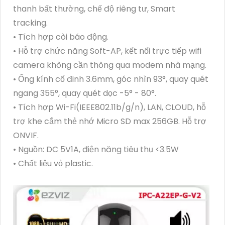
thanh bất thường, chế độ riêng tư, Smart
tracking.
• Tích hợp còi báo động.
• Hỗ trợ chức năng Soft-AP, kết nối trực tiếp wifi
camera không cần thông qua modem nhà mạng.
• Ống kính cố đinh 3.6mm, góc nhìn 93°, quay quét
ngang 355°, quay quét dọc -5° - 80°.
• Tích hợp Wi-Fi(IEEE802.11b/g/n), LAN, CLOUD, hỗ
trợ khe cắm thẻ nhớ Micro SD max 256GB. Hỗ trợ
ONVIF.
• Nguồn: DC 5V1A, điện năng tiêu thụ <3.5W
• Chất liệu vỏ plastic.