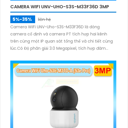
CAMERA WIFI UNV-UHO-S3S-M33F36D 3MP
5%-35%
liên hệ
Camera WiFi UNV-Uho-S3S-M33F36D là dòng
camera cố định và camera PT tích hợp hai kênh
trên cùng một IP quan sát tổng thể và chi tiết cùng
lúc.Có Độ phân giải 3.0 Megapixel, tích hợp đàm
thoại hai chiều. Hồng ngoại ban đêm và đèn ánh
sáng ấm lên đến 10m.