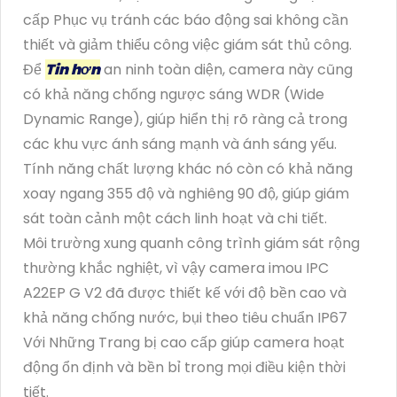
cấp Phục vụ tránh các báo động sai không cần
thiết và giảm thiểu công việc giám sát thủ công.
Để
Tin hơn
an ninh toàn diện, camera này cũng
có khả năng chống ngược sáng WDR (Wide
Dynamic Range), giúp hiển thị rõ ràng cả trong
các khu vực ánh sáng mạnh và ánh sáng yếu.
Tính năng chất lượng khác nó còn có khả năng
xoay ngang 355 độ và nghiêng 90 độ, giúp giám
sát toàn cảnh một cách linh hoạt và chi tiết.
Môi trường xung quanh công trình giám sát rộng
thường khắc nghiệt, vì vậy camera imou IPC
A22EP G V2 đã được thiết kế với độ bền cao và
khả năng chống nước, bụi theo tiêu chuẩn IP67
Với Những Trang bị cao cấp giúp camera hoạt
động ổn định và bền bỉ trong mọi điều kiện thời
tiết.