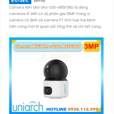
5%-35%
liên hệ
Camera WiFi UNV Uho-S3S-M55F36D là dòng
camerea IP WiFi có độ phân giải 10MP.Trang vị
camera cố định và camera PT tích hợp hai kênh
trên cùng một IP quan sát tổng thể và chi tiết cùng
lúc, hỗ trợ đàm thoại hai chiều cảnh báo âm thanh
ánh sáng. Kết hợp hồng ngoại và đèn ấm cho hình
ảnh có màu trong nhiều điều kiện khác nhau trong
phạm vi 3m.