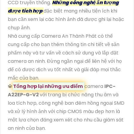
CCD truyền thống.
Những công nghệ ấn tượng
được tích hợp
đặc biệt mang nhiều tiện ích khi
bạn cần xem lại các hình ảnh đã được ghi lại hoặc
chụp ảnh.
Nhà cung cấp Camera An Thành Phát có thể
cung cấp cho bạn thêm thông tin chi tiết về sản
phẩm này và tư vấn về cách sử dụng và lắp đặt
camera an ninh. Đừng ngần ngại để liên hệ với họ
để có được dịch vụ tốt nhất và giải đáp mọi thắc
mắc của bạn.
🔱
Tổng hợp lại những ưu điểm
camera
IPC-
A22EP-G-V2
với trang bị chức năng thu âm và
loa tích hợp, công nghệ ban đêm hồng ngoại SMD
và xử lý hình ảnh với chip CMOS màu đẹp hơn là
một lựa chọn đáng xem xét cho nhu cầu giám sát
an ninh của bạn.