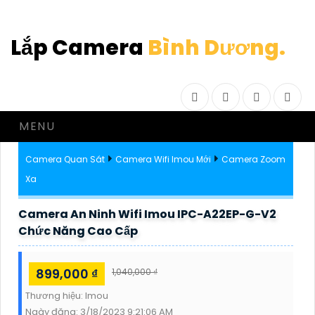
Lắp Camera
Bình Dương.
Facebook
Twitter
Instagram
Drib
MENU
Camera Quan Sát
Camera Wifi Imou Mới
Camera Zoom
Xa
Camera An Ninh Wifi Imou IPC-A22EP-G-V2
Chức Năng Cao Cấp
899,000 ₫
1,040,000 ₫
Thương hiệu:
Imou
Ngày đăng:
3/18/2023 9:21:06 AM