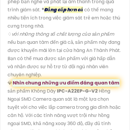
phép bạn nghe và phát lại âm thanh trong quá
trình giám sát. ®️
Đẳng cấp hơn cả
có thể mang
nhiều tiện ích trong việc giám sát trẻ em hoặc thú
cưng trong nhà.
♢
với những thông số chất lượng của sản phẩm
nếu bạn quan tâm đến giá cả, sản phẩm này đang
được khuyến mãi lớn tại cửa hàng An Thành Phát.
Bạn có thể mua được sản phẩm với giá hấp dẫn
và nhận được sự hỗ trợ từ đội ngũ nhân viên
chuyên nghiệp.
💎
Nhìn chung những ưu điểm đáng quan tâm
sản phẩm Không Dây
IPC-A22EP-G-V2
Hồng
Ngoại SMD Camera quan sát là một lựa chọn
tuyệt vời cho việc lắp camera trong gia đình hoặc
căn hộ. Với các tính năng vượt trội như hồng
ngoại SMD, khả năng xoay 360 độ, đầy đủ tính