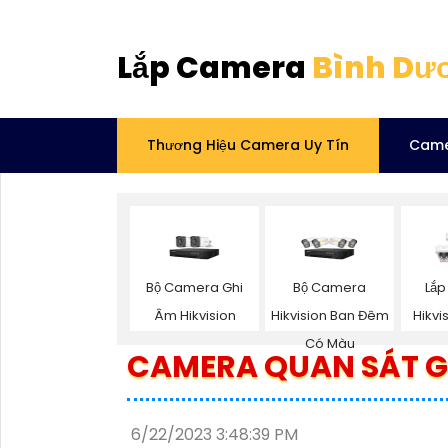
Lắp Camera
Bình Dư
Thương Hiệu Camera Uy Tín
Came
Bộ Camera Ghi
Bộ Camera
Lắ
Âm Hikvision
Hikvision Ban Đêm
Hikvi
Có Màu
CAMERA QUAN SÁT GI
6/22/2023 3:48:39 PM