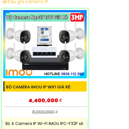
📥
Đầu ghi camera IP
BỘ CAMERA IMOU IP WIFI GIÁ RẺ
4,400,000 ₫
8,000,000 ₫
Bộ 4 Camera IP Wi-Fi IMOU IPC-F32P sẽ