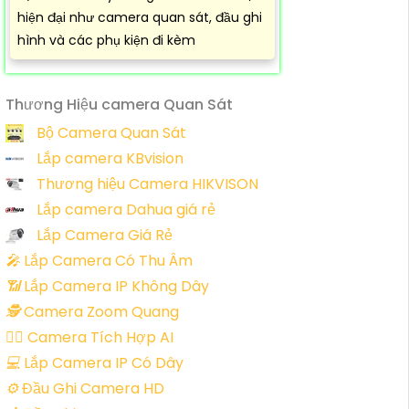
hiện đại như camera quan sát, đầu ghi
hình và các phụ kiện đi kèm
Thương Hiệu camera Quan Sát
Bộ Camera Quan Sát
Lắp camera KBvision
Thương hiệu Camera HIKVISON
Lắp camera Dahua giá rẻ
Lắp Camera Giá Rẻ
️🎤️
Lắp Camera Có Thu Âm
📶
Lắp Camera IP Không Dây
🕵️
Camera Zoom Quang
🧛‍♀️
Camera Tích Hợp AI
💻
Lắp Camera IP Có Dây
⚙️
Đầu Ghi Camera HD