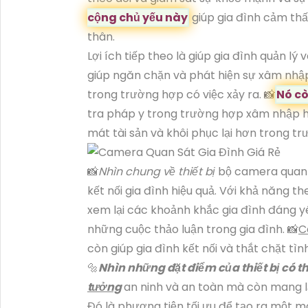
cộng chủ yếu này
giúp gia đình cảm thấ
thân.
Lợi ích tiếp theo là giúp gia đình quản l
giúp ngăn chặn và phát hiện sự xâm nhập
trong trường hợp có việc xảy ra. 📸
Nó cò
tra pháp y trong trường hợp xâm nhập h
mát tài sản và khôi phục lại hơn trong t
📸
Nhìn chung về thiết bị
bộ camera quan s
kết nối gia đình hiệu quả. Với khả năng t
xem lại các khoảnh khắc gia đình đáng y
những cuộc thảo luận trong gia đình. 📸
C
còn giúp gia đình kết nối và thắt chặt tì
🔩
Nhìn những đặt điểm của thiết bị có th
tưởng
an ninh và an toàn mà còn mang lại
Đó là phương tiện tối ưu để tạo ra một m