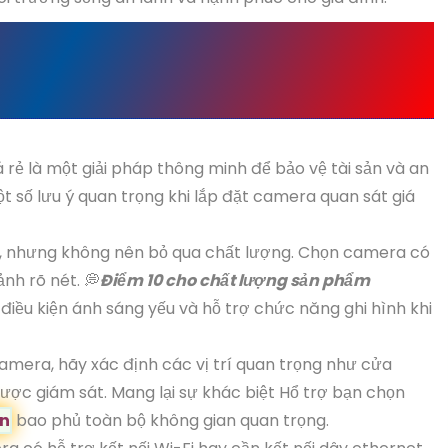
 CAMERA QUAN SÁT GIA
 rẻ là một giải pháp thông minh để bảo vệ tài sản và an
ột số lưu ý quan trọng khi lắp đặt camera quan sát giá
rẻ, nhưng không nên bỏ qua chất lượng. Chọn camera có
ảnh rõ nét. 💭
Điểm 10 cho chất lượng sản phẩm
iều kiện ánh sáng yếu và hỗ trợ chức năng ghi hình khi
 camera, hãy xác định các vị trí quan trọng như cửa
được giám sát. Mang lại sự khác biệt Hổ trợ bạn chọn
ơn
bao phủ toàn bộ không gian quan trọng.