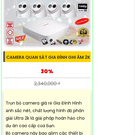
CAMERA QUAN SÁT GIA ĐÌNH GHI ÂM 2K
30%
2,340,000 ₫
Trọn bộ camera giá rẻ Gia Đình Hình
ảnh sắc nét, chất lượng hình độ phân
giải Ultra 2k là giải pháp hoàn hảo cho
dự án cao cấp của bạn.
Bộ camera này bao gồm các thiết bị