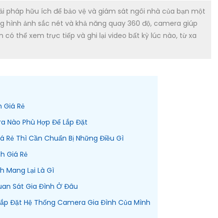
ải pháp hữu ích để bảo vệ và giám sát ngôi nhà của bạn một
ng hình ảnh sắc nét và khả năng quay 360 độ, camera giúp
có thể xem trực tiếp và ghi lại video bất kỳ lúc nào, từ xa
 Giá Rẻ
ra Nào Phù Hợp Để Lắp Đặt
á Rẻ Thì Cần Chuẩn Bị Những Điều Gì
h Giá Rẻ
h Mang Lại Là Gì
uan Sát Gia Đình Ở Đâu
 Lắp Đặt Hệ Thống Camera Gia Đình Của Mình