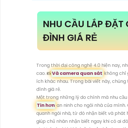
NHU CẦU LẮP ĐẶT
ĐÌNH GIÁ RẺ
Trong thời đại công nghệ 4.0 hiện nay, 
cao. 📸
Và camera quan sát
không chỉ g
ích khác nhau. Trong bài viết này, chúng 
đình giá rẻ.
Một trong những lý do chính mà nhu cầu 
Tin hơn
an ninh cho ngôi nhà của mình. 
quanh ngôi nhà, từ đó nhận biết và phát 
giúp chủ nhân nhận biết ngay khi có ai 