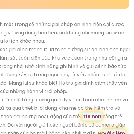
h một trong số những giải pháp an ninh hiện đại được
ăng và ứng dụng tiên tiến, nó không chỉ mang lại sự an
 lợi ích khác nhau.
át gia đình mang lại là tăng cường sự an ninh cho ngôi
iám sát toàn diện các khu vực quan trọng như cổng ra
trong nhà. Nhờ tính năng ghi hình và gửi cảnh báo tức
t động xảy ra trong ngôi nhà, từ việc nhận ra người lạ
o. Mang lại sự khác biệt Hổ trợ gia đình cảm thấy yên
của những hành vi trái phép.
ia đình là tăng cường quản lý và an toàn cho trẻ em và
từ xa qua thiết bị di động, cha mẹ có thể kiểm tra và
ể theo dõi những hoạt động của trẻ,
Tin hơn
rằng trẻ
. Đối với người già hoặc người bệnh, bộ camera giúp
 an toàn của họ mà không cần phải ở gần. 📸
Với điểm