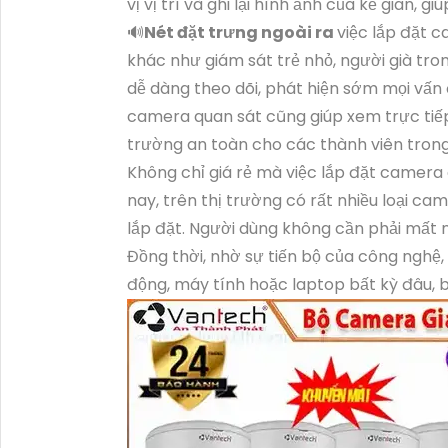
vị vị trí và ghi lại hình ảnh của kẻ gian, g
🔊
Nét đặt trưng ngoài ra
việc lắp đặt c
khác như giám sát trẻ nhỏ, người già tro
dễ dàng theo dõi, phát hiện sớm mọi vấn
camera quan sát cũng giúp xem trực tiếp
trường an toàn cho các thành viên trong
Không chỉ giá rẻ mà việc lắp đặt camera 
nay, trên thị trường có rất nhiều loại cam
lắp đặt. Người dùng không cần phải mất n
Đồng thời, nhờ sự tiến bộ của công nghệ,
động, máy tính hoặc laptop bất kỳ đâu, 