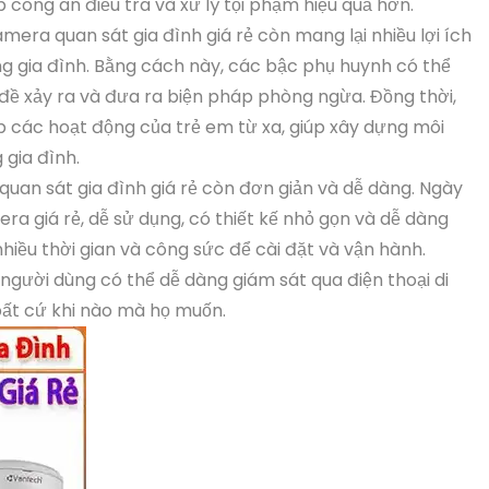
iúp công an điều tra và xử lý tội phạm hiệu quả hơn.
amera quan sát gia đình giá rẻ còn mang lại nhiều lợi ích
ng gia đình. Bằng cách này, các bậc phụ huynh có thể
 đề xảy ra và đưa ra biện pháp phòng ngừa. Đồng thời,
 các hoạt động của trẻ em từ xa, giúp xây dựng môi
 gia đình.
quan sát gia đình giá rẻ còn đơn giản và dễ dàng. Ngày
era giá rẻ, dễ sử dụng, có thiết kế nhỏ gọn và dễ dàng
hiều thời gian và công sức để cài đặt và vận hành.
 người dùng có thể dễ dàng giám sát qua điện thoại di
bất cứ khi nào mà họ muốn.