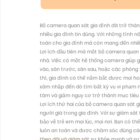
Bộ camera quan sát gia đình đã trở thàn
nhiều gia đình tin dùng. Với những tính n
toàn cho gia đình mà còn mang đến nhiều
Lợi ích đầu tiên mà một bộ camera quan s
nhà. Việc có một hệ thống camera giúp g
vào, sân trước, sân sau, hoặc các phòng 
thì, gia đình có thể nắm bắt được mọi hoạ
xâm nhập đến dò tìm bất kỳ vụ vi phạm nà
tâm và giảm nguy cơ trở thành mục tiêu 
Lợi ích thứ hai của bộ camera quan sát g
người già trong gia đình. Với sự giám sát 
bảo vệ trẻ em mọi lúc, mọi nơi. Bạn có th
luôn an toàn và được chăm sóc đúng cách
theo dõi và giám sát sự khỏe mạnh và sự