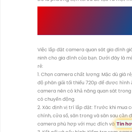
CÁC LƯU Ý KHI LẮP
ĐÌNH GIÁ RẺ
Việc lắp đặt camera quan sát gia đình giá
ninh cho gia đình của bạn. Dưới đây là m
rẻ:
1. Chọn camera chất lượng: Mặc dù giá 
độ phân giải tối thiểu 720p để được hình 
camera nên có khả năng quan sát trong đ
có chuyển động.
2. Xác định vị trí lắp đặt: Trước khi mua
chính, cửa sổ, sân trong và sân sau cần 
camera phù hợp với mục đích và
Tin h