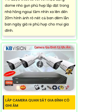
dome nhỏ gọn phù hợp lắp đặt trong
nhà hồng ngoại tầm nhìn xa lên đến
20m hình ảnh rõ nét cả ban đêm lẫn
ban ngày giá rẻ phù hợp cho mọi gia
đình.
LẮP CAMERA QUAN SÁT GIA ĐÌNH CÓ
GHI ÂM