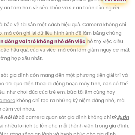
y an tâm hơn về sức khỏe và sự an toàn của người
ý và bảo vệ tài sản một cách hiệu quả. Camera không chỉ
, mà còn ghi lại dữ liệu hình ảnh để làm bằng chứng
n đóng vai trò không nhỏ đến việc
hỗ trợ việc điều
oặc hậu quả của vụ việc, mà còn làm giảm nguy cơ mất
rường hợp xấu nhất.
át gia đình còn mang đến một phương tiện giải trí và
heo dõi qua điện thoại di động hoặc máy tính, bạn có thể
êu, như chơi đùa của trẻ em, bữa tối ấm cúng hay
amera
không chỉ tạo ra những kỷ niệm đáng nhớ, mà
nh cảm với nhau.
ể nói là
bộ camera quan sát gia đình không chỉ 📸
⁂
tin
 nhiều lợi ích to lớn cho mỗi thành viên trong gia đình.
ôi trường sống an lành và hạnh phúc cho gia đình.