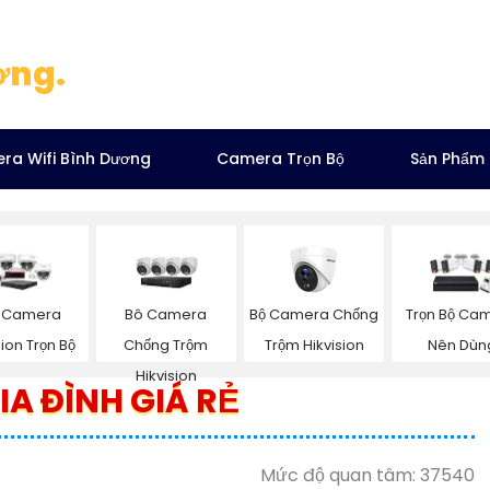
ơng.
ra Wifi Bình Dương
Camera Trọn Bộ
Sản Phẩm
Bộ Camera Chống
p Camera
Bô Camera
Trọn Bộ Ca
Trộm Hikvision
sion Trọn Bộ
Chống Trộm
Nên Dùn
Hikvision
A ĐÌNH GIÁ RẺ
Mức độ quan tâm: 37540