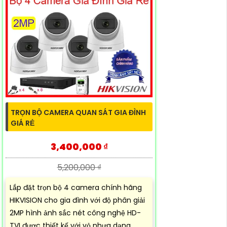
TRỌN BỘ CAMERA QUAN SÁT GIA ĐÌNH
GIÁ RẺ
3,400,000 ₫
5,200,000 ₫
Lắp đặt trọn bộ 4 camera chính hãng
HIKVISION cho gia đình với độ phân giải
2MP hình ảnh sắc nét công nghệ HD-
TVI được thiết kế với vỏ nhựa dạng