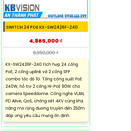
SWITCH 24 POE KX-SW2426F-240
4,865,000 ₫
6,950,000 ₫
KX-SW2426F-240 tích hợp 24 cổng
PoE, 2 cổng uplink và 2 cổng SFP
combo tốc độ 1G. Tổng công suất PoE
240W, hỗ trợ 2 cổng Hi-PoE 90W cho
camera Speeddome. Công nghệ VLAN,
PD Alive, QoS, chống sét 4KV cùng khả
năng mở rộng đường truyền đến 250m
đáp ứng yêu cầu mạng ổn định.