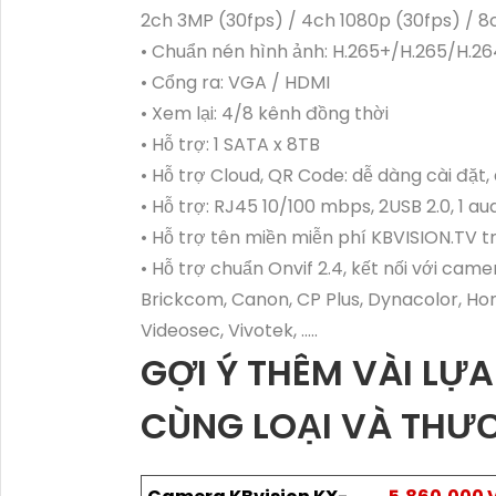
2ch 3MP (30fps) / 4ch 1080p (30fps) / 8
• Chuẩn nén hình ảnh: H.265+/H.265/H.2
• Cổng ra: VGA / HDMI
• Xem lại: 4/8 kênh đồng thời
• Hỗ trợ: 1 SATA x 8TB
• Hỗ trợ Cloud, QR Code: dễ dàng cài đặt
• Hỗ trợ: RJ45 10/100 mbps, 2USB 2.0, 1 au
• Hỗ trợ tên miền miễn phí KBVISION.TV 
• Hỗ trợ chuẩn Onvif 2.4, kết nối với cam
Brickcom, Canon, CP Plus, Dynacolor, Hon
Videosec, Vivotek, .....
GỢI Ý THÊM VÀI L
CÙNG LOẠI VÀ THƯ