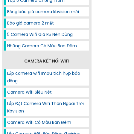
Top 5 Camera Chống Trộm
Bảng báo giá camera kbvision mới
Báo giá camera 2 mắt
5 Camera Wifi Giá Rẻ Nên Dùng
Những Camera Có Màu Ban Đêm
CAMERA KẾT NỐI WIFI
Lắp camera wifi Imou tích hợp báo
động
Camera Wifi Siêu Nét
Lắp Đặt Camera Wifi Thân Ngoài Trời
Kbvision
Camera Wifi Có Màu Ban Đêm
Lắp Camera Wifi Báo Động Kbvision