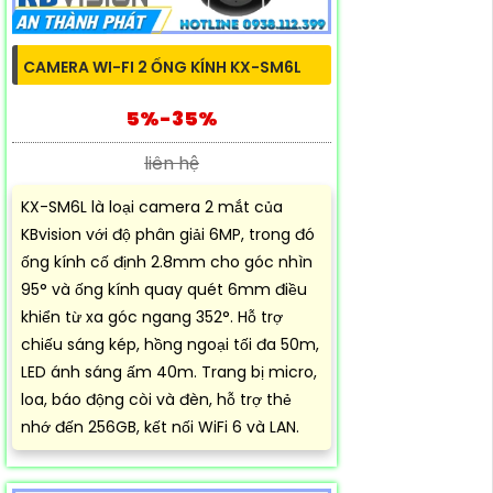
CAMERA WI-FI 2 ỐNG KÍNH KX-SM6L
5%-35%
liên hệ
KX-SM6L là loại camera 2 mắt của
KBvision với độ phân giải 6MP, trong đó
ống kính cố định 2.8mm cho góc nhìn
95° và ống kính quay quét 6mm điều
khiển từ xa góc ngang 352°. Hỗ trợ
chiếu sáng kép, hồng ngoại tối đa 50m,
LED ánh sáng ấm 40m. Trang bị micro,
loa, báo động còi và đèn, hỗ trợ thẻ
nhớ đến 256GB, kết nối WiFi 6 và LAN.