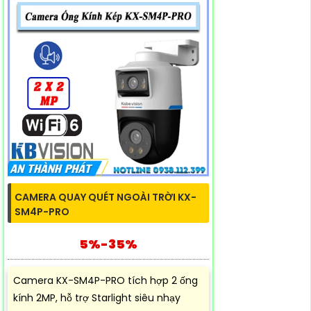
CAMERA QUAY QUÉT NGOÀI TRỜI KX-
SM4P-PRO
5%-35%
Camera KX-SM4P-PRO tích hợp 2 ống
kính 2MP, hỗ trợ Starlight siêu nhạy