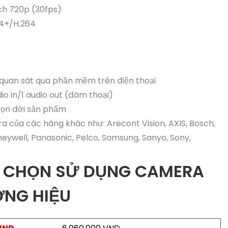
ch 720p (30fps)
64+/H.264
, quan sát qua phần mềm trên điện thoại
dio in/1 audio out (đàm thoại)
trọn đời sản phẩm
era của các hãng khác như: Arecont Vision, AXIS, Bosch,
eywell, Panasonic, Pelco, Samsung, Sanyo, Sony,
ỰA CHỌN SỬ DỤNG CAMERA
ƠNG HIỆU