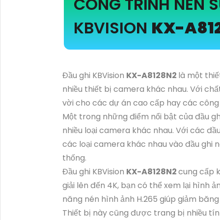
CÔNG TRÌNH NÊN 
KBVISION
KX-A81
Đầu ghi KBVision
KX-A8128N2
là một thi
nhiều thiết bị camera khác nhau. Với chấ
vời cho các dự án cao cấp hay các công 
Một trong những điểm nổi bật của đầu gh
nhiều loại camera khác nhau. Với các đầu
các loại camera khác nhau vào đầu ghi n
thống.
Đầu ghi KBVision
KX-A8128N2
cung cấp k
giải lên đến 4K, bạn có thể xem lại hình ả
năng nén hình ảnh H.265 giúp giảm băng t
Thiết bị này cũng được trang bị nhiều t