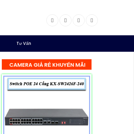
Facebook
Twitter
Instagram
Dribbble
Tư Vấn
CAMERA GIÁ RẺ KHUYẾN MÃI