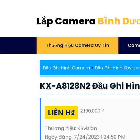
Lắp Camera
Bình Dư
Thương Hiệu Camera Uy Tín
Came
Đầu Ghi Hình Camera
Đầu Ghi Hình Kbvisio
KX-A8128N2 Đầu Ghi Hì
LIÊN H₫
2,190,000 ₫
Thương hiệu:
KBvision
Ngày đăng:
7/24/2023 1:24:59 PM