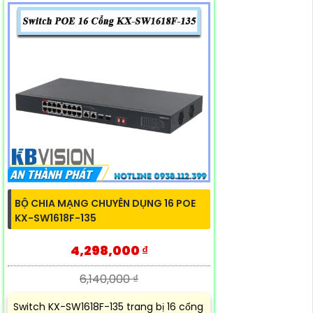
BỘ CHIA MẠNG CHUYÊN DỤNG 16 POE
KX-SW1618F-135
4,298,000 ₫
6,140,000 ₫
Switch KX-SW1618F-135 trang bị 16 cổng