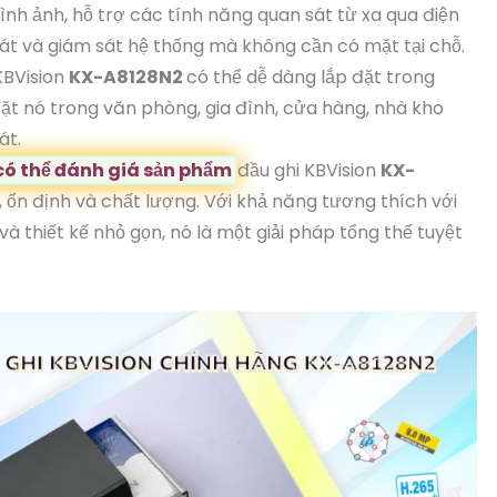
ình ảnh, hỗ trợ các tính năng quan sát từ xa qua điện
oát và giám sát hệ thống mà không cần có mặt tại chỗ.
KBVision
KX-A8128N2
có thể dễ dàng lắp đặt trong
ặt nó trong văn phòng, gia đình, cửa hàng, nhà kho
át.
 có thể đánh giá sản phẩm
đầu ghi KBVision
KX-
g, ổn định và chất lượng. Với khả năng tương thích với
à thiết kế nhỏ gọn, nó là một giải pháp tổng thể tuyệt