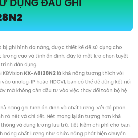
SỬ DỤNG ĐẦU GHI
28N2
ết bị ghi hình đa năng, được thiết kế để sử dụng cho
t lượng cao và tính ổn định, đây là một lựa chọn tuyệt
trình dân dụng.
i KBVision
KX-A8128N2
là khả năng tương thích với
 vào analog, IP hoặc HDCVI, bạn có thể dễ dàng kết nối
ày mà không cần đầu tư vào việc thay đổi toàn bộ hệ
hả năng ghi hình ổn định và chất lượng. Với độ phân
nh rõ nét và chi tiết. Nét mang lại ấn tượng hơn khả
hông và dung lượng lưu trữ, tiết kiệm chi phí cho bạn.
ính năng chất lượng như chức năng phát hiện chuyển