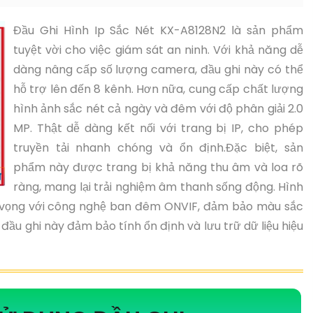
Đầu Ghi Hình Ip Sắc Nét KX-A8128N2 là sản phẩm
tuyệt vời cho việc giám sát an ninh. Với khả năng dễ
dàng nâng cấp số lượng camera, đầu ghi này có thể
hỗ trợ lên đến 8 kênh. Hơn nữa, cung cấp chất lượng
hình ảnh sắc nét cả ngày và đêm với độ phân giải 2.0
MP. Thật dễ dàng kết nối với trang bị IP, cho phép
truyền tải nhanh chóng và ổn định.Đặc biệt, sản
phẩm này được trang bị khả năng thu âm và loa rõ
ràng, mang lại trải nghiệm âm thanh sống động. Hình
vọng với công nghệ ban đêm ONVIF, đảm bảo màu sắc
, đầu ghi này đảm bảo tính ổn định và lưu trữ dữ liệu hiệu