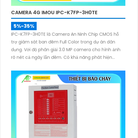
CAMERA 4G IMOU IPC-K7FP-3H0TE
5%-35%
IPC-K7FP-3H0TE là Camera An Ninh Chip CMOS hỗ
trợ giám sát ban đêm Full Color trong dự án dân
dụng. Với độ phân giải 3.0 MP camera cho hình ảnh
rõ nét cả ngày lẫn đêm. Có khả năng phát hiện
người/phương tiện với công nghệ ban đêm Hồng
Ngoại Smart IR giúp xem ban đêm chất lượng tốt
hơn.