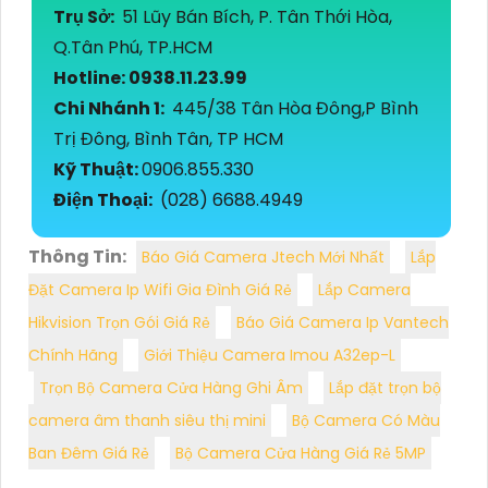
Trụ Sở:
51 Lũy Bán Bích, P. Tân Thới Hòa,
Q.Tân Phú, TP.HCM
Hotline: 0938.11.23.99
Chi Nhánh 1:
445/38 Tân Hòa Đông,P Bình
Trị Đông, Bình Tân, TP HCM
Kỹ Thuật:
0906.855.330
Điện Thoại:
(028) 6688.4949
Thông Tin:
Báo Giá Camera Jtech Mới Nhất
Lắp
Đặt Camera Ip Wifi Gia Đình Giá Rẻ
Lắp Camera
Hikvision Trọn Gói Giá Rẻ
Báo Giá Camera Ip Vantech
Chính Hãng
Giới Thiệu Camera Imou A32ep-L
Trọn Bộ Camera Cửa Hàng Ghi Âm
Lắp đặt trọn bộ
camera âm thanh siêu thị mini
Bộ Camera Có Màu
Ban Đêm Giá Rẻ
Bộ Camera Cửa Hàng Giá Rẻ 5MP