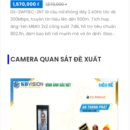
1,570,000 ₫
1,570,000 ₫
DS-3WF0EC-2NT là cầu nối không dây 2.4GHz tốc độ
300Mbps, truyền tín hiệu lên đến 500m. Tích hợp
ăng-ten MIMO 2x2 công suất 7dBi, hỗ trợ tiêu chuẩn
802.11n, đảm bảo kết nối mạnh mẽ và ổn định. Giao
diện quản lý cấu trúc trực quan, dễ cấu hình và vận
hành trong môi trường thang máy, hỗ trợ đẩy báo
động thời gian thực nhanh chóng và hiệu quả.
CAMERA QUAN SÁT ĐỀ XUẤT