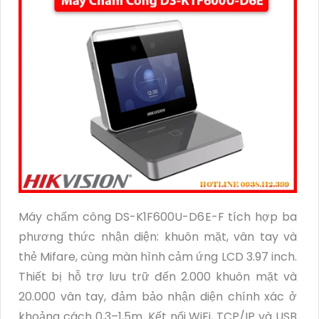
Máy chấm công DS-K1F600U-D6E-F tích hợp ba
phương thức nhận diện: khuôn mặt, vân tay và
thẻ Mifare, cùng màn hình cảm ứng LCD 3.97 inch.
Thiết bị hỗ trợ lưu trữ đến 2.000 khuôn mặt và
20.000 vân tay, đảm bảo nhận diện chính xác ở
khoảng cách 0,3–1,5m. Kết nối WiFi, TCP/IP và USB