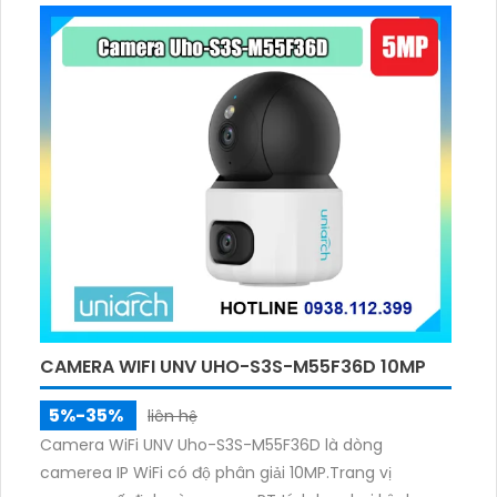
CAMERA WIFI UNV UHO-S3S-M55F36D 10MP
5%-35%
liên hệ
Camera WiFi UNV Uho-S3S-M55F36D là dòng
camerea IP WiFi có độ phân giải 10MP.Trang vị