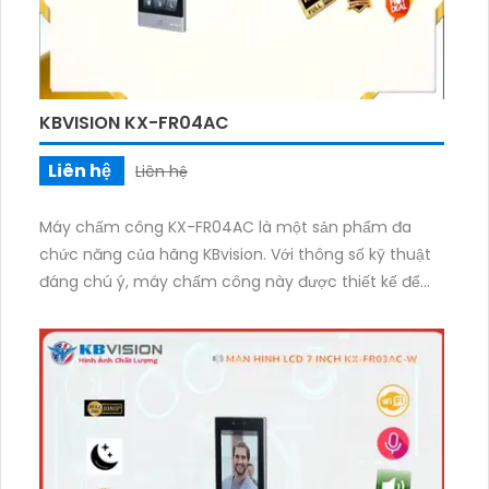
KBVISION KX-FR04AC
Liên hệ
Liên hệ
Máy chấm công KX-FR04AC là một sản phẩm đa
chức năng của hãng KBvision. Với thông số kỹ thuật
đáng chú ý, máy chấm công này được thiết kế để
đáp ứng nhu cầu quản lý chấm công hiệu quả của
các doanh nghiệp, văn phòng, cửa hàng, và nhiều
nơi khác. Thiết kế nhỏ gọn và sang trọng, máy chấm
công KX-FR04AC có khả năng hỗ trợ tới 1500 người
dùng. Điều này có nghĩa là bạn có thể quản lý và ghi
nhận thông tin chấm công cho tối đa 1500 người
trong hệ thống. Điều này rất hữu ích cho các doanh