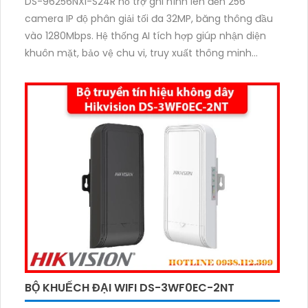
DS-96256NXI-S24R hỗ trợ ghi hình lên đến 256
camera IP độ phân giải tối đa 32MP, băng thông đầu
vào 1280Mbps. Hệ thống AI tích hợp giúp nhận diện
khuôn mặt, bảo vệ chu vi, truy xuất thông minh
AcuSearch. Xuất hình qua 3 cổng HDMI 4K, 1 cổng
HDMI 8K và 2 cổng VGA. Hỗ trợ 24 ổ cứng SATA và
nguồn dự phòng đảm bảo hoạt động ổn định.
BỘ KHUẾCH ĐẠI WIFI DS-3WF0EC-2NT