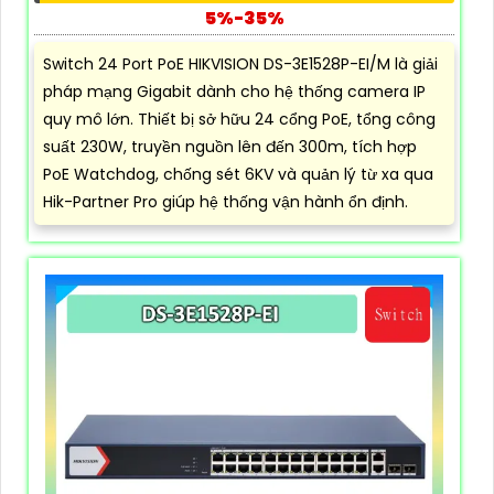
5%-35%
Switch 24 Port PoE HIKVISION DS-3E1528P-EI/M là giải
pháp mạng Gigabit dành cho hệ thống camera IP
quy mô lớn. Thiết bị sở hữu 24 cổng PoE, tổng công
suất 230W, truyền nguồn lên đến 300m, tích hợp
PoE Watchdog, chống sét 6KV và quản lý từ xa qua
Hik-Partner Pro giúp hệ thống vận hành ổn định.