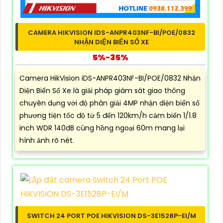
CAMERA HIKVISION IDS-ANPR403NF-BI/POE/0832
NHẬN DIỆN BIỂN SỐ XE
5%-35%
Camera HikVision iDS-ANPR403NF-BI/POE/0832 Nhận
Diện Biển Số Xe là giải pháp giám sát giao thông
chuyên dụng với độ phân giải 4MP nhận diện biển số
phương tiện tốc độ từ 5 đến 120km/h cảm biến 1/1.8
inch WDR 140dB cùng hồng ngoại 60m mang lại
hình ảnh rõ nét.
SWITCH 24 PORT POE HIKVISION DS-3E1528P-EI/M