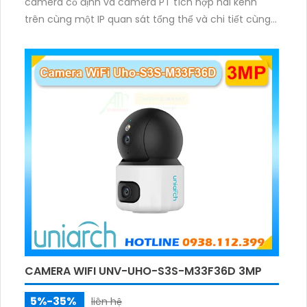
camera cố định và camera PT tích hợp hai kênh
trên cùng một IP quan sát tổng thể và chi tiết cùng
lúc, hỗ trợ đàm thoại hai chiều cảnh báo âm thanh
ánh sáng. Kết hợp hồng ngoại và đèn ấm cho hình
ảnh có màu trong nhiều điều kiện khác nhau trong
phạm vi 3m.
CAMERA WIFI UNV-UHO-S3S-M33F36D 3MP
5%-35%
liên hệ