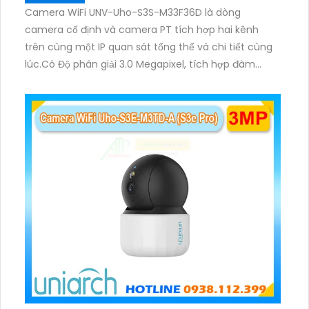
Camera WiFi UNV-Uho-S3S-M33F36D là dòng
camera cố định và camera PT tích hợp hai kênh
trên cùng một IP quan sát tổng thể và chi tiết cùng
lúc.Có Độ phân giải 3.0 Megapixel, tích hợp đàm
thoại hai chiều. Hồng ngoại ban đêm và đèn ánh
sáng ấm lên đến 10m.