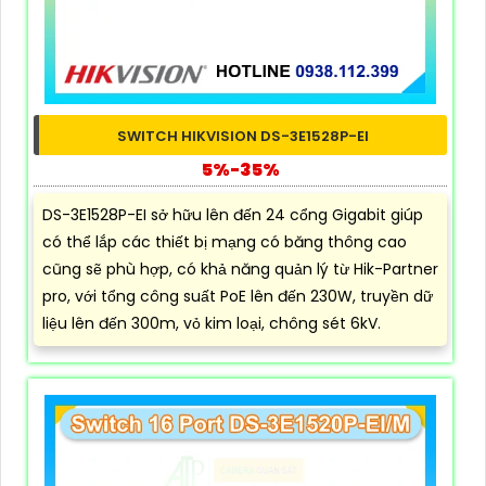
SWITCH HIKVISION DS-3E1528P-EI
5%-35%
DS-3E1528P-EI sở hữu lên đến 24 cổng Gigabit giúp
có thể lắp các thiết bị mạng có băng thông cao
cũng sẽ phù hợp, có khả năng quản lý từ Hik-Partner
pro, với tổng công suất PoE lên đến 230W, truyền dữ
liệu lên đến 300m, vỏ kim loại, chông sét 6kV.