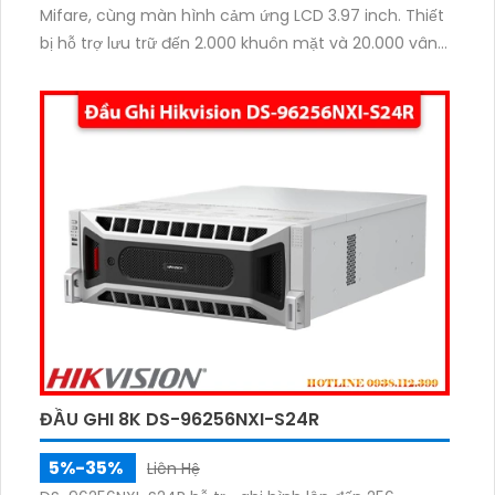
Mifare, cùng màn hình cảm ứng LCD 3.97 inch. Thiết
bị hỗ trợ lưu trữ đến 2.000 khuôn mặt và 20.000 vân
tay, đảm bảo nhận diện chính xác ở khoảng cách
0,3–1,5m. Kết nối WiFi, TCP/IP và USB Type-C giúp
truyền dữ liệu linh hoạt, phù hợp lắp đặt trong nhà.
ĐẦU GHI 8K DS-96256NXI-S24R
5%-35%
Liên Hệ