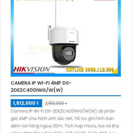
CAMERA IP WI-FI 4MP DS-
2DE2C400IWG/W(W)
1,512,000 ₫
2,160,000 ₫
Camera IP Wi-Fi DS-2DE2C400IWG/W(W) độ phân
giải 4MP cho hình ảnh sắc nét, hỗ trợ ghi hình ban
đêm với hồng ngoại 30m. Tích hợp micro, loa và khả