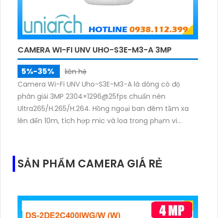
CAMERA WI-FI UNV UHO-S3E-M3-A 3MP
5%-35%
liên hệ
Camera Wi-Fi UNV Uho-S3E-M3-A là dòng có độ
phân giải 3MP 2304×1296@25fps chuẩn nén
Ultra265/H.265/H.264. Hồng ngoại ban đêm tầm xa
lên đến 10m, tích hợp mic và loa trong phạm vi
3m.Hỗ trợ thẻ nhớ MicroSD tối đa 256GB
SẢN PHẨM CAMERA GIÁ RẺ