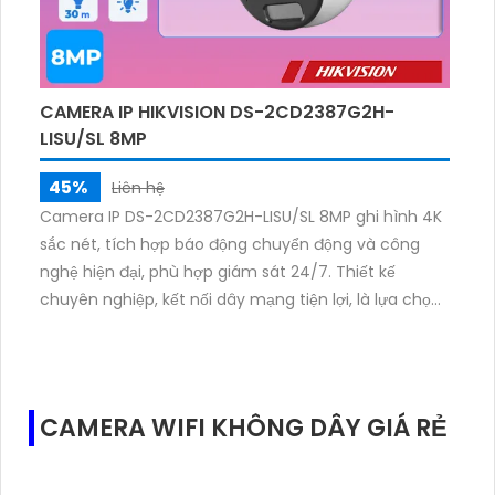
CAMERA IP HIKVISION DS-2CD2387G2H-
LISU/SL 8MP
45%
Liên hệ
Camera IP DS-2CD2387G2H-LISU/SL 8MP ghi hình 4K
sắc nét, tích hợp báo động chuyển động và công
nghệ hiện đại, phù hợp giám sát 24/7. Thiết kế
chuyên nghiệp, kết nối dây mạng tiện lợi, là lựa chọn
tối ưu cho không gian cần an ninh chính xác và hiệu
quả cao.
CAMERA WIFI KHÔNG DÂY GIÁ RẺ