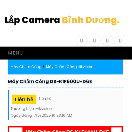
Lắp Camera
Bình Dương.
Facebook
Twitter
Instagram
Drib
MENU
Máy Chấm Công
Máy Chấm Công Hikvision
Máy Chấm Công DS-K1F600U-D6E
Liên hệ
Liên hệ
Thương hiệu:
Hikvision
Ngày đăng:
7/5/2025 10:33:16 AM