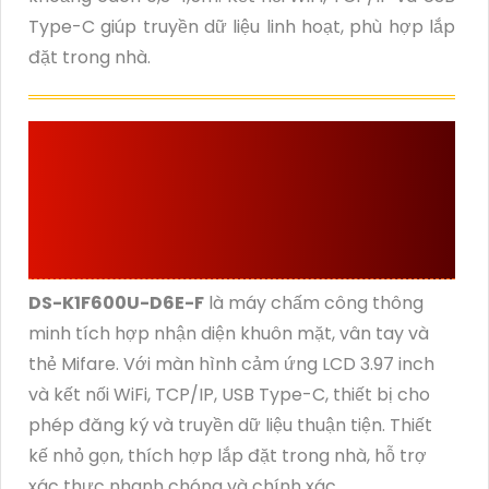
Type-C giúp truyền dữ liệu linh hoạt, phù hợp lắp
đặt trong nhà.
GIỚI THIỆU MÁY CHẤM
CÔNG DS-K1F600U-
D6E-F
DS-K1F600U-D6E-F
là máy chấm công thông
minh tích hợp nhận diện khuôn mặt, vân tay và
thẻ Mifare. Với màn hình cảm ứng LCD 3.97 inch
và kết nối WiFi, TCP/IP, USB Type-C, thiết bị cho
phép đăng ký và truyền dữ liệu thuận tiện. Thiết
kế nhỏ gọn, thích hợp lắp đặt trong nhà, hỗ trợ
xác thực nhanh chóng và chính xác.