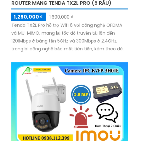
ROUTER MANG TENDA TX2L PRO (5 RÂU)
1,250,000 ₫
1,690,000 ₫
Tenda TX2L Pro hỗ trợ Wifi 6 với công nghệ OFDMA
và MU-MIMO, mang lại tốc độ truyền tải lên đến
1201Mbps ở băng tần 5GHz và 300Mbps ở 2.4GHz,
trang bị công nghệ bảo mật tiên tiến, kèm theo đèn
LED hiển thị thông minh.