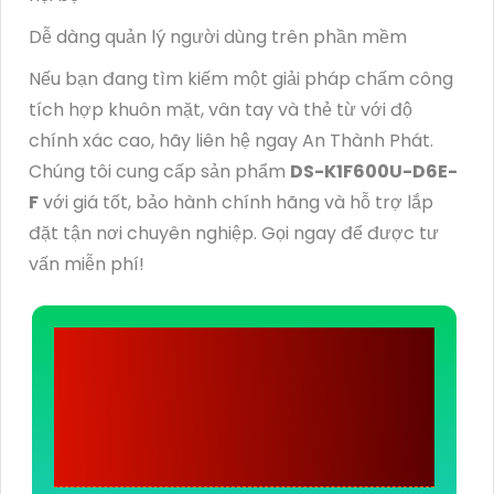
Dễ dàng quản lý người dùng trên phần mềm
Nếu bạn đang tìm kiếm một giải pháp chấm công
tích hợp khuôn mặt, vân tay và thẻ từ với độ
chính xác cao, hãy liên hệ ngay An Thành Phát.
Chúng tôi cung cấp sản phẩm
DS-K1F600U-D6E-
F
với giá tốt, bảo hành chính hãng và hỗ trợ lắp
đặt tận nơi chuyên nghiệp. Gọi ngay để được tư
vấn miễn phí!
CÔNG TY TNHH TM-
DV ĐẦU TƯ AN
THÀNH PHÁT