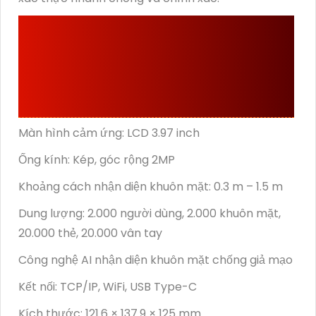
THÔNG SỐ KỸ THUẬT
MÁY CHẤM CÔNG DS-
K1F600U-D6E-F
Màn hình cảm ứng: LCD 3.97 inch
Ống kính: Kép, góc rộng 2MP
Khoảng cách nhận diện khuôn mặt: 0.3 m – 1.5 m
Dung lượng: 2.000 người dùng, 2.000 khuôn mặt,
20.000 thẻ, 20.000 vân tay
Công nghệ AI nhận diện khuôn mặt chống giả mạo
Kết nối: TCP/IP, WiFi, USB Type-C
Kích thước: 121.6 × 137.9 × 125 mm