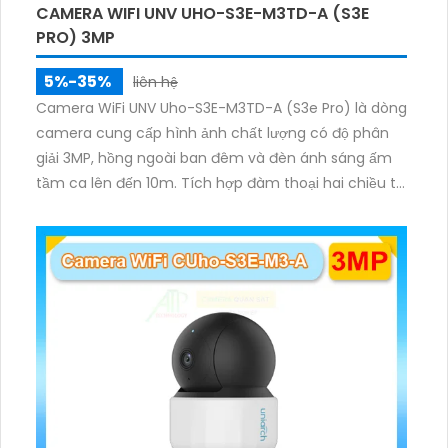
CAMERA WIFI UNV UHO-S3E-M3TD-A (S3E
PRO) 3MP
5%-35%
liên hệ
Camera WiFi UNV Uho-S3E-M3TD-A (S3e Pro) là dòng
camera cung cấp hình ảnh chất lượng có độ phân
giải 3MP, hồng ngoài ban đêm và đèn ánh sáng ấm
tầm ca lên đến 10m. Tích hợp đàm thoại hai chiều to
rõ ràng, hỗ trợ thẻ nhớ 512GB, có nút cảm ứng tiện lợi.