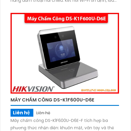
năng đàm thoại hai chiều. Kết nối Wi-Fi ổn định, lưu
trữ qua thẻ nhớ lên đến 512GB. Công nghệ phân biệt
người và phương tiện giúp giảm báo động giả hiệu
quả.
MÁY CHẤM CÔNG DS-K1F600U-D6E
Liên hệ
Liên hệ
Máy chấm công DS-K1F600U-D6E-F tích hợp ba
phương thức nhận diện: khuôn mặt, vân tay và thẻ