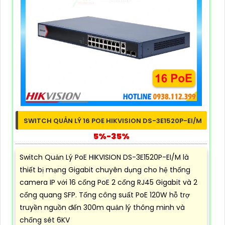
SWITCH QUẢN LÝ 16 POE HIKVISION DS-3E1520P-EI/M
5%-35%
Switch Quản Lý PoE HIKVISION DS-3E1520P-EI/M là
thiết bị mạng Gigabit chuyên dụng cho hệ thống
camera IP với 16 cổng PoE 2 cổng RJ45 Gigabit và 2
cổng quang SFP. Tổng công suất PoE 120W hỗ trợ
truyền nguồn đến 300m quản lý thông minh và
chống sét 6KV