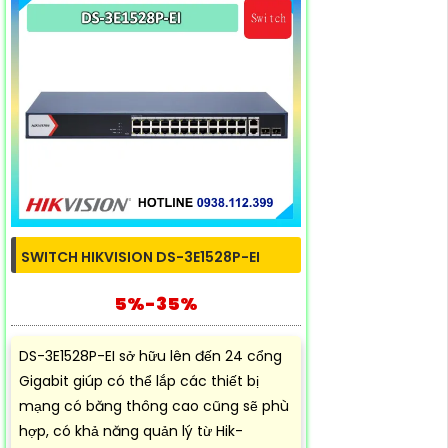
SWITCH HIKVISION DS-3E1528P-EI
5%-35%
DS-3E1528P-EI sở hữu lên đến 24 cổng
Gigabit giúp có thể lắp các thiết bị
mạng có băng thông cao cũng sẽ phù
hợp, có khả năng quản lý từ Hik-