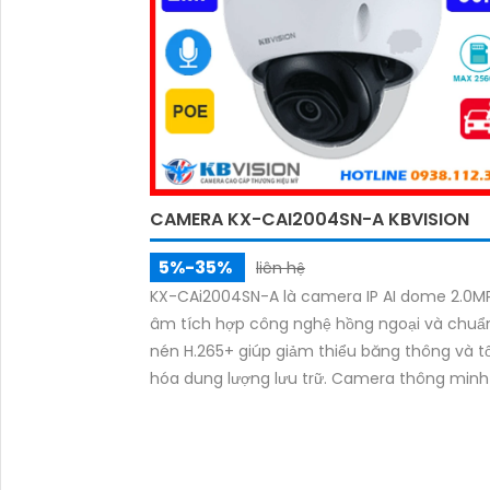
CAMERA KX-CAI2004SN-A KBVISION
5%-35%
liên hệ
KX-CAi2004SN-A là camera IP AI dome 2.0MP
âm tích hợp công nghệ hồng ngoại và chuẩ
nén H.265+ giúp giảm thiểu băng thông và tố
hóa dung lượng lưu trữ. Camera thông minh
thể nhận diện người và phương tiện, hồng ng
lên đến 30m. Được thiết kế với vỏ kim loại c
chắn, đạt tiêu chuẩn chống nước và bụi IP67
chống va đập IK10, cùng khả năng hỗ trợ thẻ