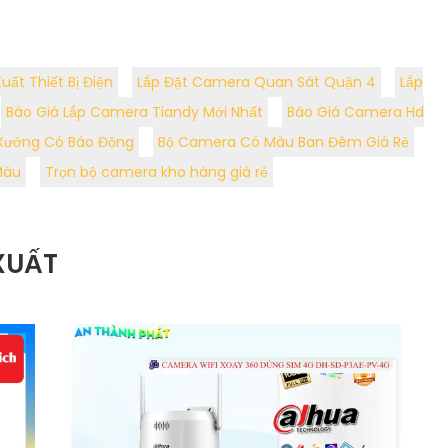
ất Thiết Bị Điện
Lắp Đặt Camera Quan Sát Quận 4
Lắp
Báo Giá Lắp Camera Tiandy Mới Nhất
Báo Giá Camera Hd
Xưởng Có Báo Động
Bộ Camera Có Màu Ban Đêm Giá Rẻ
Màu
Trọn bộ camera kho hàng giá rẻ
XUẤT