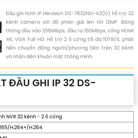
Đầu ghi hình IP Hikvision DS-7632NXI-K2(D) hỗ trợ 32
kênh camera với độ phân giải lên tới 12MP. Băng
thông đầu vào 256Mbps, đầu ra 160Mbps, cổng HDMI
4K, VGA Full HD. Hỗ trợ 2 ổ cứng tối đa 10TB/ổ, phát
hiện chuyển động người/phương tiện trên 32 kênh
và nhận diện khuôn mặt thông minh.
 ĐẦU GHI IP 32 DS-
ình NVR 32 kênh - 2 ổ cứng
265/H.264+/H.264