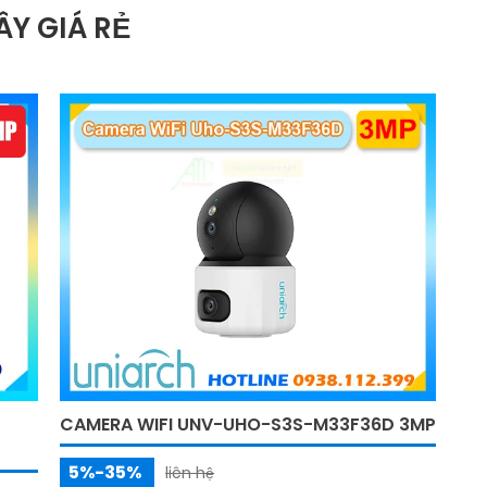
máy,trung tâm thương mại,bệnh viện,trường học
Y GIÁ RẺ
hay các khu dân cư.
CAMERA WIFI UNV-UHO-S3S-M33F36D 3MP
5%-35%
liên hệ