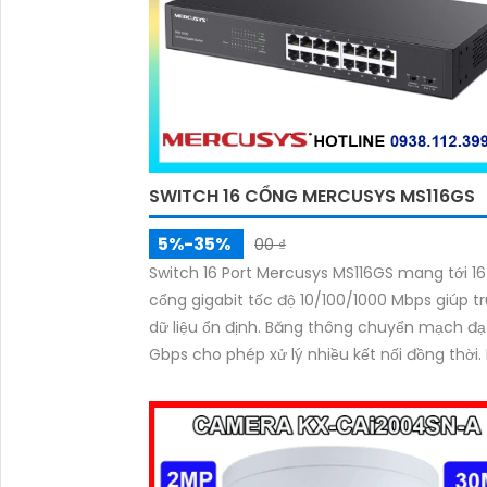
SWITCH 16 CỔNG MERCUSYS MS116GS
5%-35%
00 ₫
Switch 16 Port Mercusys MS116GS mang tới 16
cổng gigabit tốc độ 10/100/1000 Mbps giúp t
dữ liệu ổn định. Băng thông chuyển mạch đạ
Gbps cho phép xử lý nhiều kết nối đồng thời.
địa chỉ MAC hỗ trợ tới 8K địa chỉ phù hợp mở
mạng. Cơ chế store and forward đảm bảo dữ
chính xác.