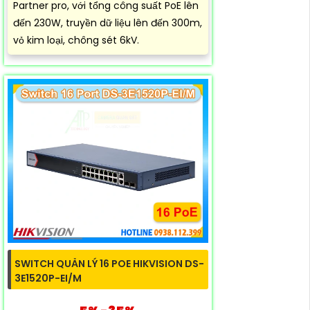
Partner pro, với tổng công suất PoE lên
đến 230W, truyền dữ liệu lên đến 300m,
vỏ kim loại, chông sét 6kV.
SWITCH QUẢN LÝ 16 POE HIKVISION DS-
3E1520P-EI/M