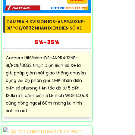
CAMERA HIKVISION IDS-ANPR403NF-
BI/POE/0832 NHẬN DIỆN BIỂN SỐ XE
5%-35%
Camera HikVision iDS-ANPR403NF-
BI/POE/0832 Nhận Diện Biển Số Xe là
giải pháp giám sát giao thông chuyên
dụng với độ phân giải 4MP nhận diện
biển số phương tiện tốc độ từ 5 đến
120km/h cảm biến 1/1.8 inch WDR 140dB
cùng hồng ngoại 60m mang lại hình
ảnh rõ nét.