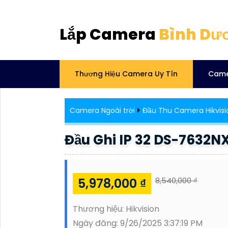
Lắp Camera
Bình Dư
Thương Hiệu Camera Uy Tín
Came
Camera Ngoài trời
Đầu Thu Camera Hikvisi
Đầu Ghi IP 32 DS-7632N
5,978,000 ₫
8,540,000 ₫
Thương hiệu:
Hikvision
Ngày đăng:
9/26/2025 3:37:19 PM