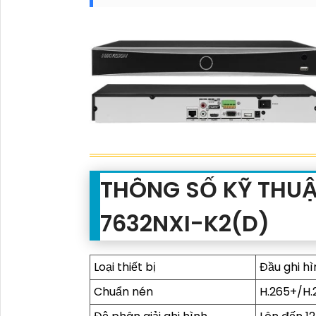
THÔNG SỐ KỸ THUẬT
7632NXI-K2(D)
Loại thiết bị
Đầu ghi h
Chuẩn nén
H.265+/H.