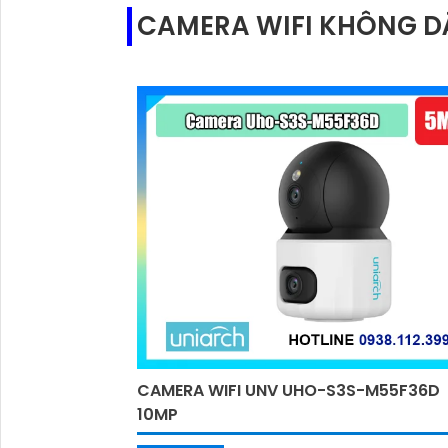
CAMERA WIFI KHÔNG DÂ
256GB.
CAMERA WIFI UNV UHO-S3S-M55F36D
10MP