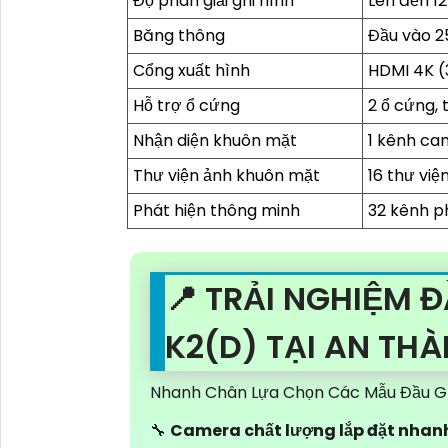
Độ phân giải ghi hình
Lên đến 1
Băng thông
Đầu vào 2
Cổng xuất hình
HDMI 4K (
Hỗ trợ ổ cứng
2 ổ cứng, 
Nhận diện khuôn mặt
1 kênh ca
Thư viện ảnh khuôn mặt
16 thư việ
Phát hiện thông minh
32 kênh p
📍 TRẢI NGHIỆM Đ
K2(D) TẠI AN TH
Nhanh Chân Lựa Chọn Các Mẫu Đầu Gh
🔧
Camera chất lượng lắp đặt nhan