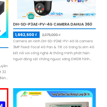
DH-SD-P3AE-PV-4G CAMERA DAHUA 360
1,662,500 ₫
2,375,000 ₫
Camera an ninh DH-SD-P3AE-PV-4G là camera
3MP Fixed-focal 4G Pan & Tilt có trang bị sim 4G
kết nối với công nghệ AI thông minh phát hiện
người động vật chống ngược sáng DWDR hình
ảnh rõ nét tải hình ảnh nhanh với H.265+. Camera
ruyền
tích hợp micro và loa
t 32
 Bảng
 rộng
 liệu