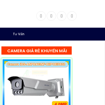
Facebook
Twitter
Instagram
Dribbble
Tư Vấn
CAMERA GIÁ RẺ KHUYẾN MÃI