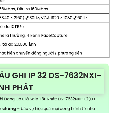
2MP
56Mbps, Đầu ra 160Mbps
3840 × 2160) @30Hz, VGA 1920 × 1080 @60Hz
tối đa 10TB/ổ
mera thường, 4 kênh FaceCapture
n, tối đa 20,000 ảnh
hát hiện chuyển động người / phương tiện
ẦU GHI IP 32 DS-7632NXI-
ÀNH PHÁT
i Đang Có Giá Sale Tốt Nhất: DS-7632NXI-K2(D)
h chóng
– bảo vệ hiệu quả mọi công trình từ nhà