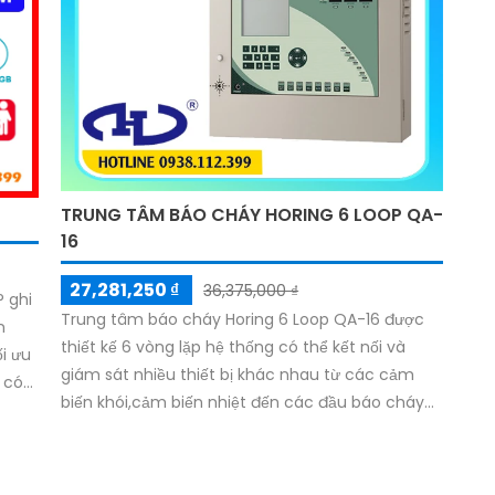
TRUNG TÂM BÁO CHÁY HORING 6 LOOP QA-
16
27,281,250 ₫
36,375,000 ₫
 ghi
Trung tâm báo cháy Horing 6 Loop QA-16 được
n
thiết kế 6 vòng lặp hệ thống có thể kết nối và
i ưu
giám sát nhiều thiết bị khác nhau từ các cảm
 có
biến khói,cảm biến nhiệt đến các đầu báo cháy
oại
giúp việc xử lý sự cố trở nên nhanh chóng và hiệu
hắc
quả hơn được ứng dụng rộng rãi trong cho các
,
tòa nhà cao tầng,khu công nghiệp,nhà
 nhớ