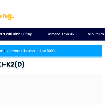
ơng.
ra Wifi Bình Dương
Camera Trọn Bộ
Sản Phẩm
on
Camera Hikvision Full Hd 1080P
XI-K2(D)