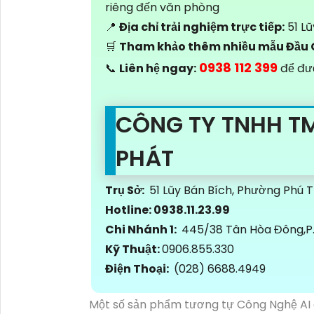
riêng đến văn phòng
📍
Địa chỉ trải nghiệm trực tiếp:
51 Lũ
🛒
Tham khảo thêm nhiều mẫu Đầu 
0938 112 399
📞
Liên hệ ngay:
để đượ
CÔNG TY TNHH T
PHÁT
Trụ Sở:
51 Lũy Bán Bích, Phường Phú 
Hotline: 0938.11.23.99
Chi Nhánh 1:
445/38 Tân Hòa Đông,P. 
Kỹ Thuật:
0906.855.330
Điện Thoại:
(028) 6688.4949
Một số sản phẩm tương tự Công Nghệ AI c