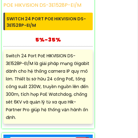
SWITCH 24 PORT POE HIKVISION DS-
3E1528P-EI/M
5%-35%
Switch 24 Port PoE HIKVISION DS-
3E1528P-EI/M là giải pháp mạng Gigabit
dành cho hệ thống camera IP quy mô
lớn. Thiết bị sở hữu 24 cổng PoE, tổng
công suất 230W, truyền nguồn lên đến
300m, tích hợp PoE Watchdog, chống
sét 6KV và quản lý từ xa qua Hik-
Partner Pro giúp hệ thống vận hành ổn
định.