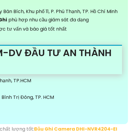
y Bán Bích, Khu phố 11, P. Phú Thạnh, TP. Hồ Chí Minh
Ghi
phù hợp nhu cầu giám sát đa dạng
c tư vấn và báo giá tốt nhất
M-DV ĐẦU TƯ AN THÀNH
Thạnh, TP.HCM
Bình Trị Đông, TP. HCM
hất lượng tốt:
Đầu Ghi Camera DHI-NVR4204-EI