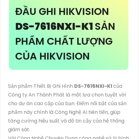
ĐẦU GHI HIKVISION
DS-7616NXI-K1
SẢN
PHẨM CHẤT LƯỢNG
CỦA HIKVISION
Sản phẩm Thiết Bị Ghi Hình
DS-7616NXI-K1
của
Công ty An Thành Phát là một lựa chọn tuyệt vời
cho dự án cao cấp của bạn. Điểm nổi bật của sản
phẩm này chính là Công Nghệ AI tiên tiến, giúp
tăng cường hiệu suất và độ tin cậy của hệ thống
giám sát.
Với Công Nghệ Chuyên Dụng công nghệ xử lý hình