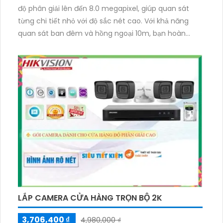
độ phân giải lên đến 8.0 megapixel, giúp quan sát
từng chi tiết nhỏ với độ sắc nét cao. Với khả năng
quan sát ban đêm và hồng ngoại 10m, bạn hoàn
toàn yên tâm về an ninh. Thiết bị được trang bị công
nghệ IP Wifi, không gây giảm chất lượng hình ảnh và
thậm chí còn mang đến gam màu rõ ràng vào ban
đêm. Với khả năng xoay 360 độ, camera này còn thu
âm và tái tạo âm thanh một cách rõ ràng, đem lại
trải nghiệm quan sát hoàn hảo cho gia đình, căn hộ
của bạn.
LẮP CAMERA CỬA HÀNG TRỌN BỘ 2K
3,706,400 ₫
4,980,000 ₫