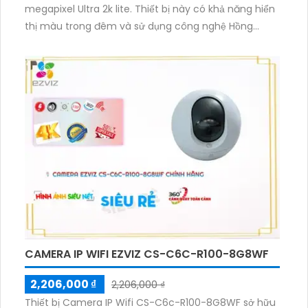
megapixel Ultra 2k lite. Thiết bị này có khả năng hiển
thị màu trong đêm và sử dụng công nghệ Hồng
Ngoại 30m để giám sát trong điều kiện ánh sáng yếu.
Với thân Plastic, camera này rất phù hợp cho các
công trình. Camera này cũng có tính năng mới nhất
là IP Wifi, giúp dễ dàng nâng cấp hệ thống. Ngoài ra,
camera còn tích hợp khả năng thu âm và loa chất
lượng.
CAMERA IP WIFI EZVIZ CS-C6C-R100-8G8WF
2,206,000 ₫
2,206,000 ₫
Thiết bị Camera IP Wifi CS-C6c-R100-8G8WF sở hữu