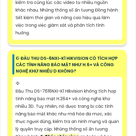
kiểm tra cùng lúc các video từ nhiều nguồn
khác nhau. Những thông số ấn tượng Đồng hành
tiết kiệm thời gian và nâng cao hiệu quả làm
việc trong việc giám sát và phân tích tình
huống.
☪ ĐẦU THU DS-6NXI-K1 HIKVISION CÓ TÍCH HỢP
CÁC TÍNH NĂNG BẢO MẬT NHƯ H.6+ VÀ CÔNG
NGHỆ KHỬ NHIỄU D KHÔNG?
🦅
Đầu Thu DS-7616NXI-K1 Hikvision không tích hợp
tính năng bảo mật H.264+ và công nghệ khử
nhiễu 3D. Tuy nhiên, nó được trang bị các tính
năng bảo mật khác như mã hóa đa mức, xác
thực người dùng, kiểm tra an ninh mạng và quản
lý quyền truy cập. Những thông số ấn tượng