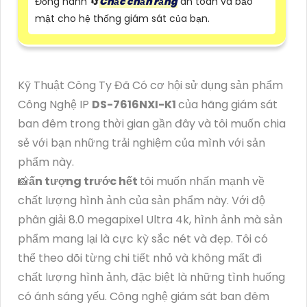
Đồng hành 🔄
Chắc chắn rằng
an toàn và bảo
mật cho hệ thống giám sát của bạn.
Kỹ Thuật Công Ty Đã Có cơ hội sử dụng sản phẩm
Công Nghệ IP
DS-7616NXI-K1
của hãng giám sát
ban đêm trong thời gian gần đây và tôi muốn chia
sẻ với bạn những trải nghiệm của mình với sản
phẩm này.
📸
ấn tượng trước hết
tôi muốn nhấn mạnh về
chất lượng hình ảnh của sản phẩm này. Với độ
phân giải 8.0 megapixel Ultra 4k, hình ảnh mà sản
phẩm mang lại là cực kỳ sắc nét và đẹp. Tôi có
thể theo dõi từng chi tiết nhỏ và không mất đi
chất lượng hình ảnh, đặc biệt là những tình huống
có ánh sáng yếu. Công nghệ giám sát ban đêm