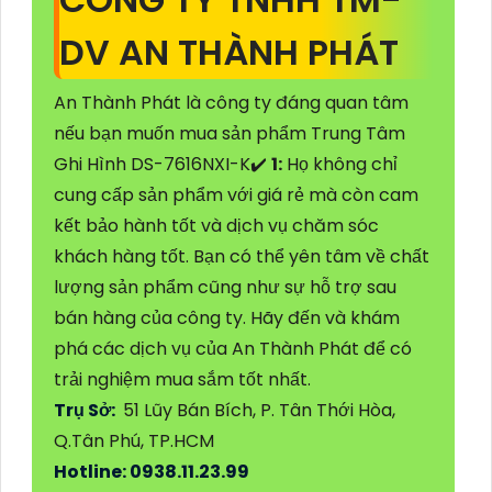
DV AN THÀNH PHÁT
An Thành Phát là công ty đáng quan tâm
nếu bạn muốn mua sản phẩm Trung Tâm
Ghi Hình DS-7616NXI-K✔️
1:
Họ không chỉ
cung cấp sản phẩm với giá rẻ mà còn cam
kết bảo hành tốt và dịch vụ chăm sóc
khách hàng tốt. Bạn có thể yên tâm về chất
lượng sản phẩm cũng như sự hỗ trợ sau
bán hàng của công ty. Hãy đến và khám
phá các dịch vụ của An Thành Phát để có
trải nghiệm mua sắm tốt nhất.
Trụ Sở:
51 Lũy Bán Bích, P. Tân Thới Hòa,
Q.Tân Phú, TP.HCM
Hotline: 0938.11.23.99