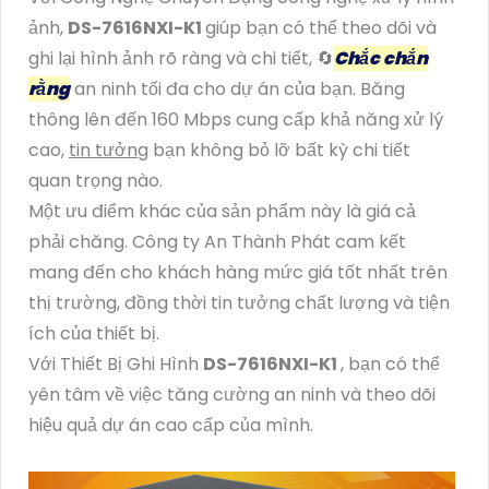
ảnh,
DS-7616NXI-K1
giúp bạn có thể theo dõi và
ghi lại hình ảnh rõ ràng và chi tiết, 🔄
Chắc chắn
rằng
an ninh tối đa cho dự án của bạn. Băng
thông lên đến 160 Mbps cung cấp khả năng xử lý
cao,
tin tưởng
bạn không bỏ lỡ bất kỳ chi tiết
quan trọng nào.
Một ưu điểm khác của sản phẩm này là giá cả
phải chăng. Công ty An Thành Phát cam kết
mang đến cho khách hàng mức giá tốt nhất trên
thị trường, đồng thời tin tưởng chất lượng và tiện
ích của thiết bị.
Với Thiết Bị Ghi Hình
DS-7616NXI-K1
, bạn có thể
yên tâm về việc tăng cường an ninh và theo dõi
hiệu quả dự án cao cấp của mình.