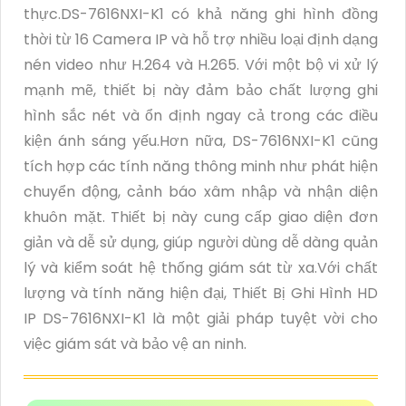
thực.DS-7616NXI-K1 có khả năng ghi hình đồng
thời từ 16 Camera IP và hỗ trợ nhiều loại định dạng
nén video như H.264 và H.265. Với một bộ vi xử lý
mạnh mẽ, thiết bị này đảm bảo chất lượng ghi
hình sắc nét và ổn định ngay cả trong các điều
kiện ánh sáng yếu.Hơn nữa, DS-7616NXI-K1 cũng
tích hợp các tính năng thông minh như phát hiện
chuyển động, cảnh báo xâm nhập và nhận diện
khuôn mặt. Thiết bị này cung cấp giao diện đơn
giản và dễ sử dụng, giúp người dùng dễ dàng quản
lý và kiểm soát hệ thống giám sát từ xa.Với chất
lượng và tính năng hiện đại, Thiết Bị Ghi Hình HD
IP DS-7616NXI-K1 là một giải pháp tuyệt vời cho
việc giám sát và bảo vệ an ninh.