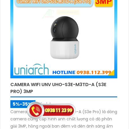
CAMERA WIFI UNV UHO-S3E-M3TD-A (S3E
PRO) 3MP
5%-35%
liên hệ
Camera WiFi UNV Uho-S3E-M3TD-A (S3e Pro) là dòng
camera cung cấp hình ảnh chất lượng có độ phân
giải 3MP, hồng ngoài ban đêm và đèn ánh sáng ấm