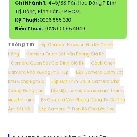
Chi Nhánh 1:
445/38 Tân Hòa Đông,P Bình
Trị Đông, Bình Tân, TP HCM
Kỹ Thuật:
0906.855.330
Điện Thoại:
(028) 6688.4949
Thông Tin:
Lắp Camera Hikvision Gia Rẻ Chính
Hãng
Camera Quan Sát Văn Phòng Giá Rẻ
Camera Quan Sát Gia Đình Giá Rẻ
Cách Chọn
Camera Nhà Xưởng Phù Hợp
Lắp Camera Giám Sát
Khu Công Nghiệp
Lắp Đặt Trọn Gói 4 Camera Cho
Xưởng Đóng Tàu
Lắp đặt trọn bộ camera âm thanh
siêu thị mini
Bộ Camera Văn Phòng Công Ty Có Thu
Âm Sắt Nét
Lắp Camera IP Trọn Bộ Cho Lớp Học