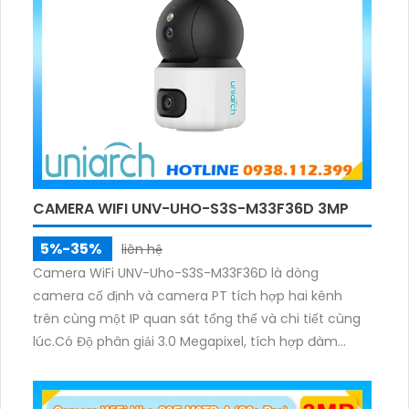
CAMERA WIFI UNV-UHO-S3S-M33F36D 3MP
5%-35%
liên hệ
Camera WiFi UNV-Uho-S3S-M33F36D là dòng
camera cố định và camera PT tích hợp hai kênh
trên cùng một IP quan sát tổng thể và chi tiết cùng
lúc.Có Độ phân giải 3.0 Megapixel, tích hợp đàm
thoại hai chiều. Hồng ngoại ban đêm và đèn ánh
sáng ấm lên đến 10m.