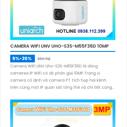
CAMERA WIFI UNV UHO-S3S-M55F36D 10MP
5%-35%
liên hệ
Camera WiFi UNV Uho-S3S-M55F36D là dòng
camerea IP WiFi có độ phân giải 10MP.Trang vị
camera cố định và camera PT tích hợp hai kênh
trên cùng một IP quan sát tổng thể và chi tiết cùng
lúc, hỗ trợ đàm thoại hai chiều cảnh báo âm thanh
ánh sáng. Kết hợp hồng ngoại và đèn ấm cho hình
ảnh có màu trong nhiều điều kiện khác nhau trong
phạm vi 3m.