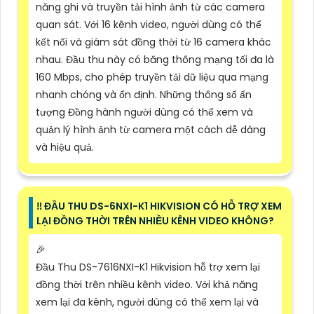
năng ghi và truyền tải hình ảnh từ các camera
quan sát. Với 16 kênh video, người dùng có thể
kết nối và giám sát đồng thời từ 16 camera khác
nhau. Đầu thu này có băng thông mạng tối đa là
160 Mbps, cho phép truyền tải dữ liệu qua mạng
nhanh chóng và ổn định. Những thông số ấn
tượng Đồng hành người dùng có thể xem và
quản lý hình ảnh từ camera một cách dễ dàng
và hiệu quả.
‼️ ĐẦU THU DS-6NXI-K1 HIKVISION CÓ HỖ TRỢ XEM
LẠI ĐỒNG THỜI TRÊN NHIỀU KÊNH VIDEO KHÔNG?
️🎉
Đầu Thu DS-7616NXI-K1 Hikvision hỗ trợ xem lại
đồng thời trên nhiều kênh video. Với khả năng
xem lại đa kênh, người dùng có thể xem lại và