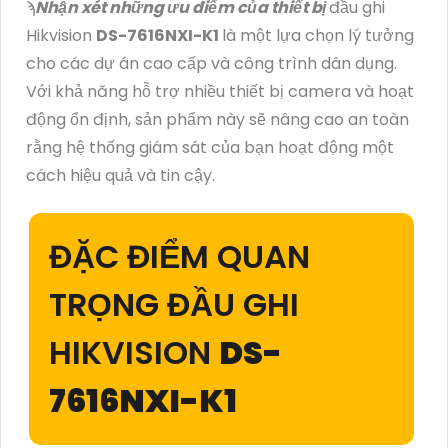
ϡ
Nhận xét những ưu điểm của thiết bị
đầu ghi
Hikvision
DS-7616NXI-K1
là một lựa chọn lý tưởng
cho các dự án cao cấp và công trình dân dụng.
Với khả năng hỗ trợ nhiều thiết bị camera và hoạt
động ổn định, sản phẩm này sẽ nâng cao an toàn
rằng hệ thống giám sát của bạn hoạt động một
cách hiệu quả và tin cậy.
ĐẶC ĐIỂM QUAN
TRỌNG ĐẦU GHI
HIKVISION
DS-
7616NXI-K1