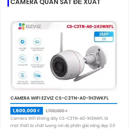
CAMERA QUAN SÁT ĐỀ XUẤT
CAMERA WIFI EZVIZ CS-C3TN-A0-1H3WKFL
1,600,000 ₫
1,700,000 ₫
Camera Wifi không dây CS-C3TN-A0-1H3WKFL là
một thiết bị chất lượng với độ phân giải sáng đẹp 3.0