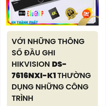
VỚI NHỮNG THÔNG
SỐ ĐẦU GHI
HIKVISION
DS-
7616NXI-K1
THƯỜNG
DỤNG NHỮNG CÔNG
TRÌNH