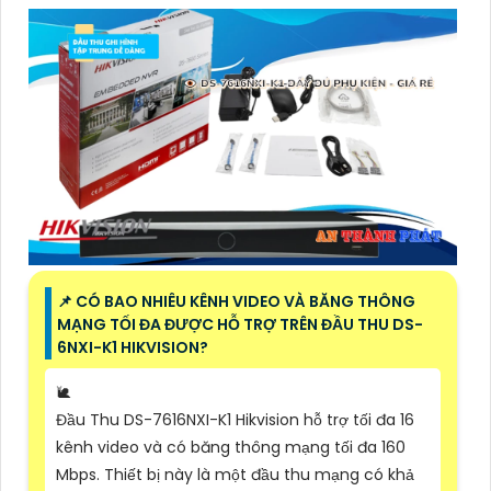
📌 CÓ BAO NHIÊU KÊNH VIDEO VÀ BĂNG THÔNG
MẠNG TỐI ĐA ĐƯỢC HỖ TRỢ TRÊN ĐẦU THU DS-
6NXI-K1 HIKVISION?
🐌
Đầu Thu DS-7616NXI-K1 Hikvision hỗ trợ tối đa 16
kênh video và có băng thông mạng tối đa 160
Mbps. Thiết bị này là một đầu thu mạng có khả