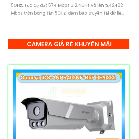
5GHz. Tốc độ đạt 574 Mbps ở 2.4GHz và lên tới 2402
Mbps trên băng tần 5GHz, đảm bảo truyền tải dữ liệu
nhanh, mượt mà cho các nhu cầu như xem video
4K, game online và làm việc từ xa.
CAMERA GIÁ RẺ KHUYẾN MÃI