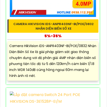
CAMERA HIKVISION IDS-ANPR403NF-BI/POE/0832
NHẬN DIỆN BIỂN SỐ XE
5%-35%
Camera HikVision iDS-ANPR403NF-BI/POE/0832 Nhận
Diện Biển Số Xe là giải pháp giám sát giao thông
chuyên dụng với độ phân giải 4MP nhận diện biển số
phương tiện tốc độ từ 5 đến 120km/h cảm biến 1/1.8
inch WDR 140dB cùng hồng ngoại 60m mang lại
hình ảnh rõ nét.