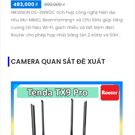
483,000 ₫
690,000 ₫
HIKVISION DS-3WR12C tích hợp công nghệ hiện đại
như MU-MIMO, Beamforming+ và CPU 1GHz giúp tăng
cường tín hiệu Wi-Fi, giảm nhiễu và tiết kiệm điện.
Router cho phép hợp nhất băng tần 2.4GHz và 5GHz
thành một SSID, tự động chọn sóng mạnh nhất,
mang lại trải nghiệm truy cập Internet nhanh chóng
và ổn định.
CAMERA QUAN SÁT ĐỀ XUẤT