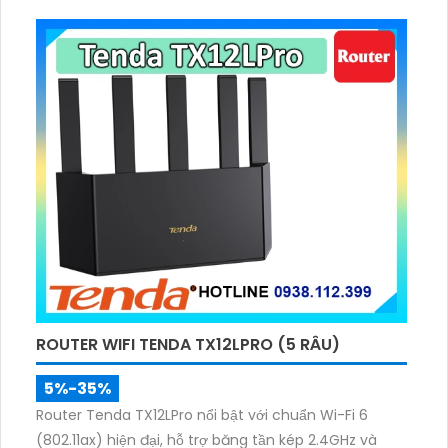
ten ngoài 6dBi, với công nghệ Beamfoming cực kì ấn
tượng
ROUTER WIFI TENDA TX12LPRO (5 RÂU)
5%-35%
Router Tenda TX12LPro nổi bật với chuẩn Wi-Fi 6
(802.11ax) hiện đại, hỗ trợ băng tần kép 2.4GHz và