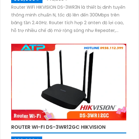
Router WiFi HIKVISION DS-3WR3N là thiết bị định tuyến
thông minh chuẩn N, tốc độ lên đến 300Mbps trên
băng tần 2.4GHz. Router tích hợp 2 anten độ lợi cao,
hỗ trợ nhiều chế độ mở rộng sóng như Repeater,
WISP, AP Mode. Quản lý dễ dàng qua giao diện web
hoặc ứng dụng Hik-Connect kết nối Internet ổn định.
ROUTER WI-FI DS-3WR12GC HIKVISION