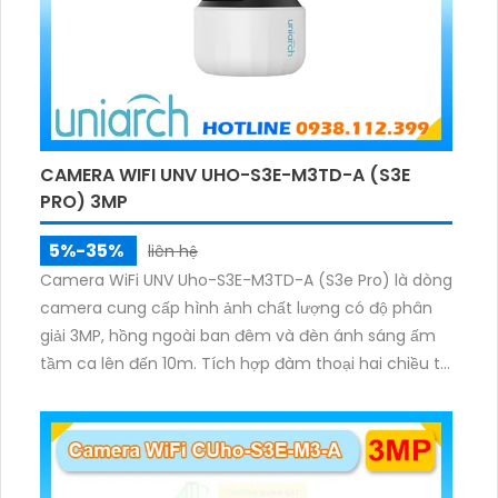
CAMERA WIFI UNV UHO-S3E-M3TD-A (S3E
PRO) 3MP
5%-35%
liên hệ
Camera WiFi UNV Uho-S3E-M3TD-A (S3e Pro) là dòng
camera cung cấp hình ảnh chất lượng có độ phân
giải 3MP, hồng ngoài ban đêm và đèn ánh sáng ấm
tầm ca lên đến 10m. Tích hợp đàm thoại hai chiều to
rõ ràng, hỗ trợ thẻ nhớ 512GB, có nút cảm ứng tiện lợi.