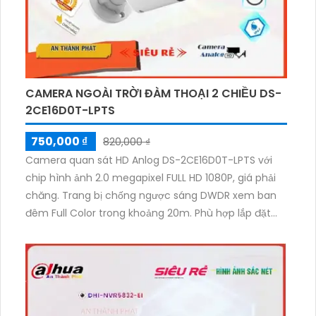
CAMERA NGOÀI TRỜI ĐÀM THOẠI 2 CHIỀU DS-
2CE16D0T-LPTS
750,000 ₫
820,000 ₫
Camera quan sát HD Anlog DS-2CE16D0T-LPTS với
chip hình ảnh 2.0 megapixel FULL HD 1080P, giá phải
chăng. Trang bị chống ngược sáng DWDR xem ban
đêm Full Color trong khoảng 20m. Phù hợp lắp đặt
cho kho hàng, công trình xây dựng, khu phố. Thân
Plastic tích hợp công nghệ AHD CVI TVI BCS, hỗ trợ
hình ảnh âm thanh trên cáp đồng trục, thu âm và
loa.Camera DS-2CE16D0T-LPTS là lựa chọn hoàn hảo
cho mục đích giám sát với giá cả hợp lý. Với công