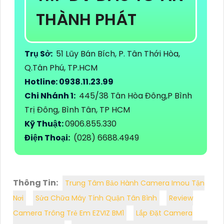
THÀNH PHÁT
Trụ Sở:
51 Lũy Bán Bích, P. Tân Thới Hòa,
Q.Tân Phú, TP.HCM
Hotline: 0938.11.23.99
Chi Nhánh 1:
445/38 Tân Hòa Đông,P Bình
Trị Đông, Bình Tân, TP HCM
Kỹ Thuật:
0906.855.330
Điện Thoại:
(028) 6688.4949
Thông Tin:
Trung Tâm Bảo Hành Camera Imou Tận
Nơi
Sửa Chữa Máy Tính Quận Tân Bình
Review
Camera Trông Trẻ Em EZVIZ BM1
Lắp Đặt Camera