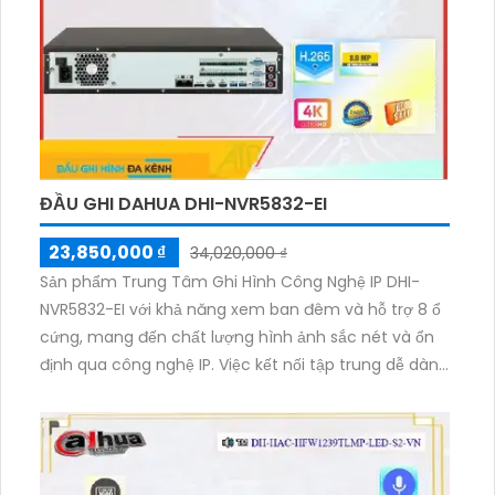
nghệ Bù sáng BLC HD Anlog, camera này cung cấp
hình ảnh chất lượng cao ngay cả trong điều kiện ánh
sáng yếu. Điểm đặc biệt của sản phẩm là tích hợp
micro và loa, cho phép người dùng nghe và nói cùng
1 lúc. Camera này đảm bảo mang đến trải nghiệm
giám sát tốt nhất.
ĐẦU GHI DAHUA DHI-NVR5832-EI
23,850,000 ₫
34,020,000 ₫
Sản phẩm Trung Tâm Ghi Hình Công Nghệ IP DHI-
NVR5832-EI với khả năng xem ban đêm và hỗ trợ 8 ổ
cứng, mang đến chất lượng hình ảnh sắc nét và ổn
định qua công nghệ IP. Việc kết nối tập trung dễ dàng
giúp thao tác vận hành dễ dàng và thuận tiện. Thiết
kế sản phẩm vừa mỹ thuật, góp phần tạo nên không
gian sang trọng.Với đầu ghi 32 kênh, sản phẩm có thể
ghi lại nhiều điểm nhấn và tạo ra hình ảnh chất lượng