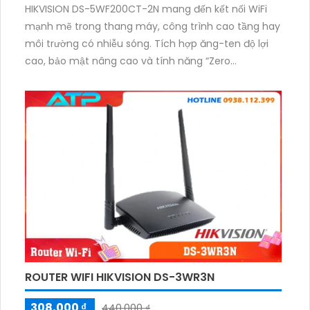
HIKVISION DS-5WF200CT-2N mang đến kết nối WiFi
mạnh mẽ trong thang máy, công trình cao tầng hay
môi trường có nhiễu sóng. Tích hợp ăng-ten độ lợi
cao, bảo mật nâng cao và tính năng “Zero
Configuration” giúp lắp đặt nhanh chóng. Thiết kế
đạt chuẩn IP55, cấp nguồn qua PoE, truyền tín hiệu ổn
định đến 500m.
ROUTER WIFI HIKVISION DS-3WR3N
308,000 ₫
440,000 ₫