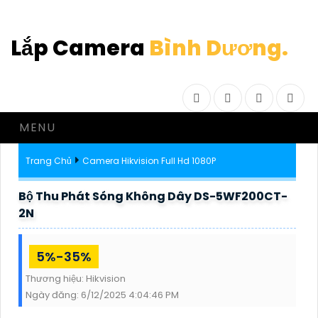
Lắp Camera
Bình Dương.
Facebook
Twitter
Instagram
Drib
MENU
Trang Chủ
Camera Hikvision Full Hd 1080P
Bộ Thu Phát Sóng Không Dây DS-5WF200CT-
2N
5%-35%
Thương hiệu:
Hikvision
Ngày đăng:
6/12/2025 4:04:46 PM