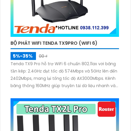
BỘ PHÁT WIFI TENDA TX9PRO (WIFI 6)
5%-35%
00 ₫
Tenda TX9 Pro hỗ trợ WiFi 6 chuẩn 802.11ax với băng
tần kép: 2.4GHz đạt tốc độ 574Mbps và 5GHz lên đến
2402Mbps, mang lại tổng tốc độ AX3000Mbps. Kênh
băng thông 160MHz giúp truyền tải dữ liệu nhanh và
ổn định, lý tưởng cho các ứng dụng băng thông lớn
như xem phim 4K hay chơi game online.