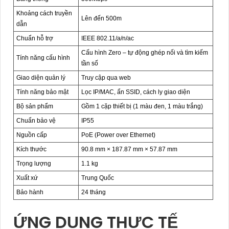
Khoảng cách truyền
Lên đến 500m
dẫn
Chuẩn hỗ trợ
IEEE 802.11/a/n/ac
Cấu hình Zero – tự động ghép nối và tìm kiếm
Tính năng cấu hình
tần số
Giao diện quản lý
Truy cập qua web
Tính năng bảo mật
Lọc IP/MAC, ẩn SSID, cách ly giao diện
Bộ sản phẩm
Gồm 1 cặp thiết bị (1 màu đen, 1 màu trắng)
Chuẩn bảo vệ
IP55
Nguồn cấp
PoE (Power over Ethernet)
Kích thước
90.8 mm × 187.87 mm × 57.87 mm
Trọng lượng
1.1 kg
Xuất xứ
Trung Quốc
Bảo hành
24 tháng
ỨNG DỤNG THỰC TẾ