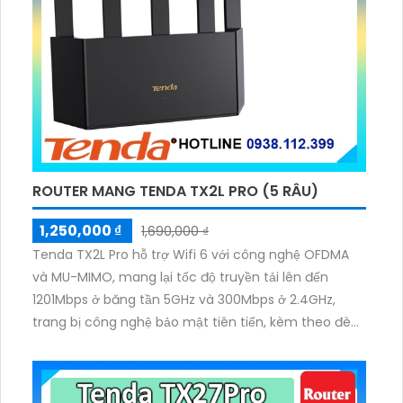
ROUTER MANG TENDA TX2L PRO (5 RÂU)
1,250,000 ₫
1,690,000 ₫
Tenda TX2L Pro hỗ trợ Wifi 6 với công nghệ OFDMA
và MU-MIMO, mang lại tốc độ truyền tải lên đến
1201Mbps ở băng tần 5GHz và 300Mbps ở 2.4GHz,
trang bị công nghệ bảo mật tiên tiến, kèm theo đèn
LED hiển thị thông minh.