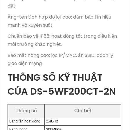
đặt.
Ăng-ten tích hợp độ lợi cao: đảm bảo tín hiệu
mạnh và xuyên suốt.
Chuẩn bảo vệ IP55: hoạt động tốt trong điều kiện
môi trường khắc nghiệt.
Bảo mật nâng cao: lọc IP/MAC, ẩn SSID, cách ly
giao diện mạng.
THÔNG SỐ KỸ THUẬT
CỦA DS-5WF200CT-2N
Thông số
Chi Tiết
Băng tần hoạt động
2.4GHz
Băng thông
300Mbps