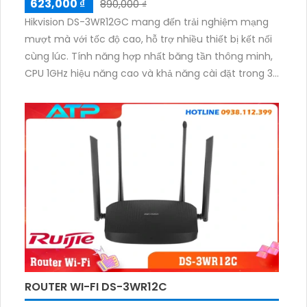
623,000 ₫
890,000 ₫
Hikvision DS-3WR12GC mang đến trải nghiệm mạng
mượt mà với tốc độ cao, hỗ trợ nhiều thiết bị kết nối
cùng lúc. Tính năng hợp nhất băng tần thông minh,
CPU 1GHz hiệu năng cao và khả năng cài đặt trong 30
giây giúp bạn dễ dàng sử dụng. Router hỗ trợ nhiều
giao thức mạng, SSID riêng cho khách và tiết kiệm
điện năng.
ROUTER WI-FI DS-3WR12C