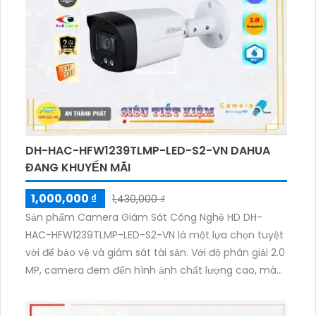
cao. Công nghệ AI giúp sản phẩm nhận diện và lưu
trữ thông tin một cách hiệu quả. Đặc biệt, với việc sử
dụng các chuẩn nén H.265+/H.265/H.264+/H.264, sản
phẩm tiết kiệm tối đa 50% dung lượng lưu trữ, tăng
hiệu suất và tiết kiệm chi phí.
DH-HAC-HFW1239TLMP-LED-S2-VN DAHUA
ĐANG KHUYẾN MÃI
1,000,000 ₫
1,430,000 ₫
Sản phẩm Camera Giám Sát Công Nghệ HD DH-
HAC-HFW1239TLMP-LED-S2-VN là một lựa chọn tuyệt
vời để bảo vệ và giám sát tài sản. Với độ phân giải 2.0
MP, camera đem đến hình ảnh chất lượng cao, màu
sắc sáng đẹp. Đặc biệt, chất lượng hình ảnh ban đêm
được nâng cao nhờ công nghệ hồng ngoại 40m, mịn