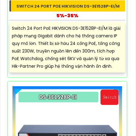
SWITCH 24 PORT POE HIKVISION DS-3E1528P-EI/M
5%-35%
Switch 24 Port PoE HIKVISION DS-3E1528P-EI/M là giải
pháp mạng Gigabit dành cho hệ thống camera IP
quy mô lớn. Thiết bị sở hữu 24 cổng PoE, tổng công
suất 230W, truyền nguồn lên đến 300m, tích hợp
PoE Watchdog, chống sét 6KV và quản lý từ xa qua
Hik-Partner Pro giúp hệ thống vận hành ổn định.