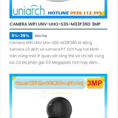
CAMERA WIFI UNV-UHO-S3S-M33F36D 3MP
5%-35%
liên hệ
Camera WiFi UNV-Uho-S3S-M33F36D là dòng
camera cố định và camera PT tích hợp hai kênh
trên cùng một IP quan sát tổng thể và chi tiết cùng
lúc.Có Độ phân giải 3.0 Megapixel, tích hợp đàm
thoại hai chiều. Hồng ngoại ban đêm và đèn ánh
sáng ấm lên đến 10m.