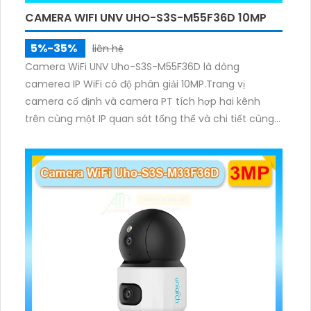
CAMERA WIFI UNV UHO-S3S-M55F36D 10MP
5%-35%
liên hệ
Camera WiFi UNV Uho-S3S-M55F36D là dòng
camerea IP WiFi có độ phân giải 10MP.Trang vị
camera cố định và camera PT tích hợp hai kênh
trên cùng một IP quan sát tổng thể và chi tiết cùng
lúc, hỗ trợ đàm thoại hai chiều cảnh báo âm thanh
ánh sáng. Kết hợp hồng ngoại và đèn ấm cho hình
ảnh có màu trong nhiều điều kiện khác nhau trong
phạm vi 3m.