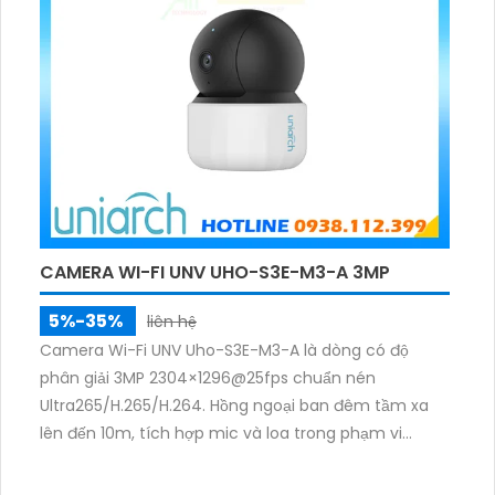
CAMERA WI-FI UNV UHO-S3E-M3-A 3MP
5%-35%
liên hệ
Camera Wi-Fi UNV Uho-S3E-M3-A là dòng có độ
phân giải 3MP 2304×1296@25fps chuẩn nén
Ultra265/H.265/H.264. Hồng ngoại ban đêm tầm xa
lên đến 10m, tích hợp mic và loa trong phạm vi
3m.Hỗ trợ thẻ nhớ MicroSD tối đa 256GB