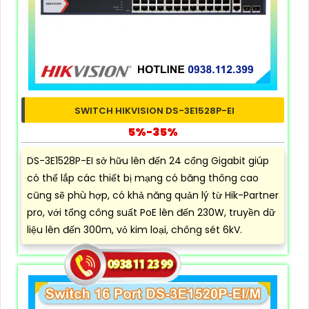
SWITCH HIKVISION DS-3E1528P-EI
5%-35%
DS-3E1528P-EI sở hữu lên đến 24 cổng Gigabit giúp
có thể lắp các thiết bị mạng có băng thông cao
cũng sẽ phù hợp, có khả năng quản lý từ Hik-Partner
pro, với tổng công suất PoE lên đến 230W, truyền dữ
liệu lên đến 300m, vỏ kim loại, chông sét 6kV.