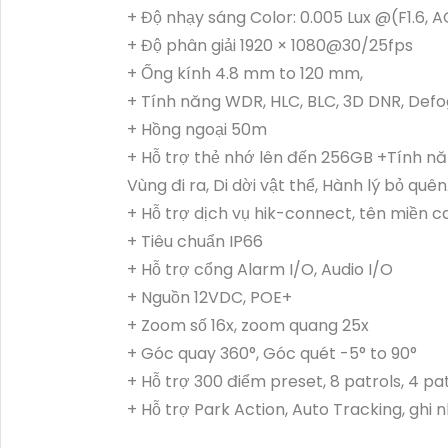
+ Độ nhạy sáng Color: 0.005 Lux @(F1.6, 
+ Độ phân giải 1920 × 1080@30/25fps
+ Ống kính 4.8 mm to 120 mm,
+ Tính năng WDR, HLC, BLC, 3D DNR, Defog
+ Hồng ngoại 50m
+ Hỗ trợ thẻ nhớ lên đến 256GB +Tính nă
Vùng đi ra, Di dời vật thể, Hành lý bỏ quên
+ Hỗ trợ dịch vụ hik-connect, tên miền 
+ Tiêu chuẩn IP66
+ Hỗ trợ cổng Alarm I/O, Audio I/O
+ Nguồn 12VDC, POE+
+ Zoom số 16x, zoom quang 25x
+ Góc quay 360°, Góc quét -5° to 90°
+ Hỗ trợ 300 điểm preset, 8 patrols, 4 pa
+ Hỗ trợ Park Action, Auto Tracking, ghi n