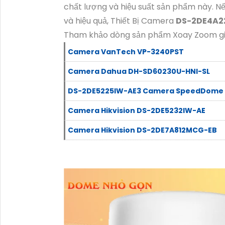
chất lượng và hiệu suất sản phẩm này. N
và hiệu quả, Thiết Bị Camera
DS-2DE4A2
Tham khảo dòng sản phẩm Xoay Zoom giá
Camera VanTech VP-3240PST
Camera Dahua DH-SD60230U-HNI-SL
DS-2DE5225IW-AE3 Camera SpeedDome H
Camera Hikvision DS-2DE5232IW-AE
Camera Hikvision DS-2DE7A812MCG-EB