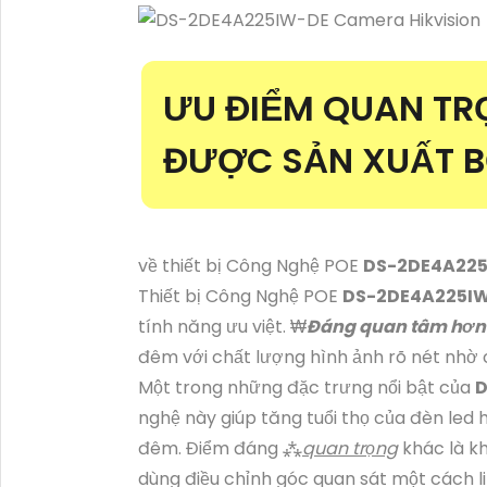
ƯU ĐIỂM QUAN T
ĐƯỢC SẢN XUẤT BỞ
về thiết bị Công Nghệ POE
DS-2DE4A22
Thiết bị Công Nghệ POE
DS-2DE4A225I
tính năng ưu việt. ₩
Đáng quan tâm hơ
đêm với chất lượng hình ảnh rõ nét nhờ 
Một trong những đặc trưng nổi bật của
D
nghệ này giúp tăng tuổi thọ của đèn led
đêm. Điểm đáng ⁂
quan trọng
khác là k
dùng điều chỉnh góc quan sát một cách lin