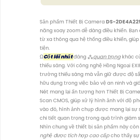
Sản phẩm Thiết Bị Camera
DS-2DE4A22
năng xoay zoom dễ dàng điều khiển. Bạn 
từ xa thông qua hệ thống điều khiển, giú
tiện.
Ω
Cốt lõi nhất
đáng ⁂
quan trọng
khác củ
thiếu sáng. Với công nghệ Hồng Ngoại EXI
trường thiếu sáng mà vẫn giữ được độ sắc
hữu dụng trong việc bảo vệ an ninh và gi
Nét mang lại ấn tượng hơn Thiết Bị Cam
Scan CMOS, giúp xử lý hình ảnh với độ ph
vào đó, hình ảnh chụp được mang lại sự 
chi tiết quan trọng trong quá trình giám s
Nhìn chung về thiết bị sản phẩm này cò
nghệ được tích hợp cao cấp
cho thấy sự 