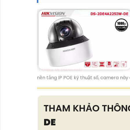
nền tảng IP POE kỹ thuật số, camera này
THAM KHẢO THÔN
DE