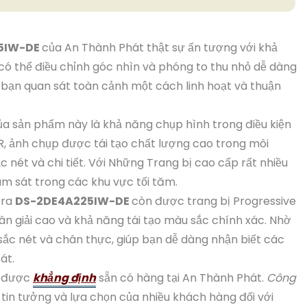
5IW-DE
của An Thành Phát thật sự ấn tượng với khả
có thể điều chỉnh góc nhìn và phóng to thu nhỏ dễ dàng
p bạn quan sát toàn cảnh một cách linh hoạt và thuận
a sản phẩm này là khả năng chụp hình trong điều kiện
R, ảnh chụp được tái tạo chất lượng cao trong môi
 nét và chi tiết. Với Những Trang bị cao cấp rất nhiều
ám sát trong các khu vực tối tăm.
era
DS-2DE4A225IW-DE
còn được trang bị Progressive
ân giải cao và khả năng tái tạo màu sắc chính xác. Nhờ
sắc nét và chân thực, giúp bạn dễ dàng nhận biết các
át.
n được
khẳng định
sẵn có hàng tại An Thành Phát.
Công
tin tưởng và lựa chọn của nhiều khách hàng đối với