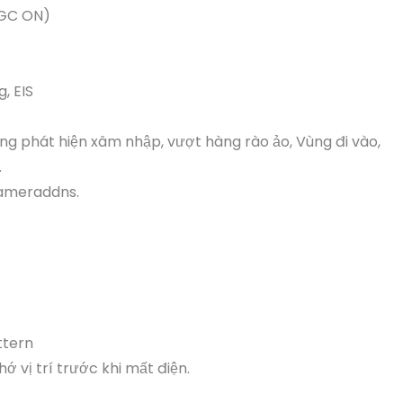
AGC ON)
, EIS
ng phát hiện xâm nhập, vượt hàng rào ảo, Vùng đi vào,
.
cameraddns.
ttern
hớ vị trí trước khi mất điện.