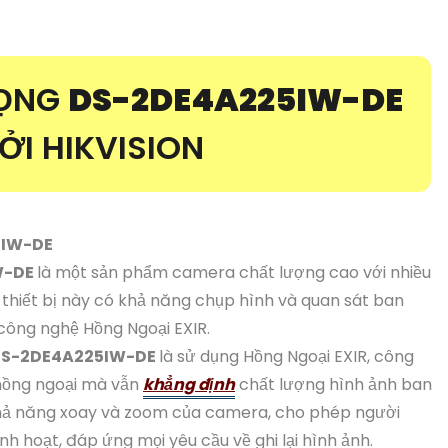
RỌNG
DS-2DE4A225IW-DE
I HIKVISION
5IW-DE
W-DE
là một sản phẩm camera chất lượng cao với nhiều
n
thiết bị này có khả năng chụp hình và quan sát ban
công nghệ Hồng Ngoại EXIR.
S-2DE4A225IW-DE
là sử dụng Hồng Ngoại EXIR, công
 hồng ngoại mà vẫn
khẳng định
chất lượng hình ảnh ban
hả năng xoay và zoom của camera, cho phép người
h hoạt, đáp ứng mọi yêu cầu về ghi lại hình ảnh.