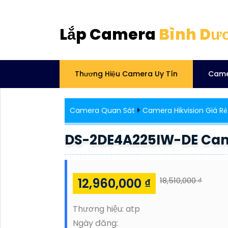
Lắp Camera
Bình Dư
Thương Hiệu Camera Uy Tín
Came
Camera Quan Sát
Camera Hikvision Giá Rẻ
DS-2DE4A225IW-DE Cam
12,960,000 ₫
18,510,000 ₫
Thương hiệu:
atp
Ngày đăng: