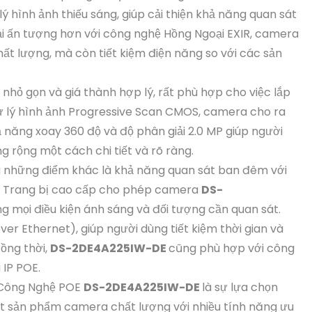
ý hình ảnh thiếu sáng, giúp cải thiện khả năng quan sát
lại ấn tượng hơn với công nghệ Hồng Ngoại EXIR, camera
t lượng, mà còn tiết kiệm điện năng so với các sản
ế nhỏ gọn và giá thành hợp lý, rất phù hợp cho việc lắp
 xử lý hình ảnh Progressive Scan CMOS, camera cho ra
 năng xoay 360 độ và độ phân giải 2.0 MP giúp người
g rộng một cách chi tiết và rõ ràng.
 những điểm khác là khả năng quan sát ban đêm với
g Trang bị cao cấp cho phép camera
DS-
g mọi điều kiện ánh sáng và đối tượng cần quan sát.
er Ethernet), giúp người dùng tiết kiệm thời gian và
Đồng thời,
DS-2DE4A225IW-DE
cũng phù hợp với công
 IP POE.
ị Công Nghệ POE
DS-2DE4A225IW-DE
là sự lựa chọn
ột sản phẩm camera chất lượng với nhiều tính năng ưu