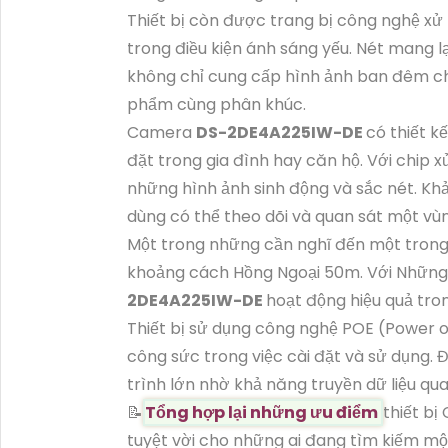
Thiết bị còn được trang bị công nghệ xử l
trong điều kiện ánh sáng yếu. Nét mang 
không chỉ cung cấp hình ảnh ban đêm chấ
phẩm cùng phân khúc.
Camera
DS-2DE4A225IW-DE
có thiết k
đặt trong gia đình hay căn hộ. Với chip
những hình ảnh sinh động và sắc nét. Khả
dùng có thể theo dõi và quan sát một vùn
Một trong những cần nghĩ đến một trong
khoảng cách Hồng Ngoại 50m. Với Nhữn
2DE4A225IW-DE
hoạt động hiệu quả tron
Thiết bị sử dụng công nghệ POE (Power ov
công sức trong việc cài đặt và sử dụng. 
trình lớn nhờ khả năng truyền dữ liệu qua
📝
Tổng hợp lại những ưu điểm
thiết b
tuyệt vời cho những ai đang tìm kiếm m