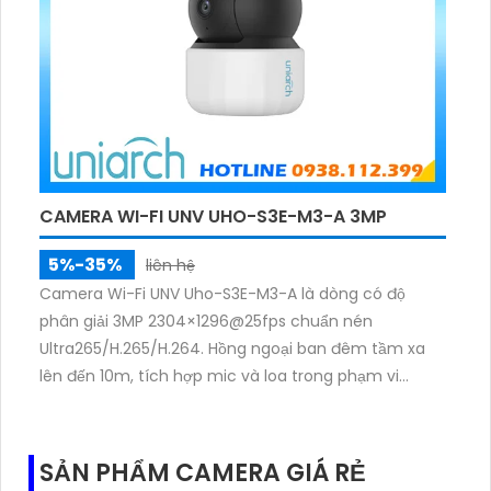
CAMERA WI-FI UNV UHO-S3E-M3-A 3MP
5%-35%
liên hệ
Camera Wi-Fi UNV Uho-S3E-M3-A là dòng có độ
phân giải 3MP 2304×1296@25fps chuẩn nén
Ultra265/H.265/H.264. Hồng ngoại ban đêm tầm xa
lên đến 10m, tích hợp mic và loa trong phạm vi
3m.Hỗ trợ thẻ nhớ MicroSD tối đa 256GB
SẢN PHẨM CAMERA GIÁ RẺ