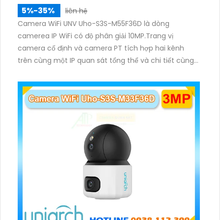
5%-35%
liên hệ
Camera WiFi UNV Uho-S3S-M55F36D là dòng
camerea IP WiFi có độ phân giải 10MP.Trang vị
camera cố định và camera PT tích hợp hai kênh
trên cùng một IP quan sát tổng thể và chi tiết cùng
lúc, hỗ trợ đàm thoại hai chiều cảnh báo âm thanh
ánh sáng. Kết hợp hồng ngoại và đèn ấm cho hình
ảnh có màu trong nhiều điều kiện khác nhau trong
phạm vi 3m.