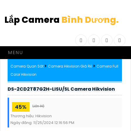
Lắp Camera
Bình Dương.
Facebook
Twitter
Instagram
Drib
MENU
Camera Quan Sát
Camera Hikvision Giá Rẻ
Camera Full
Color Hikvision
DS-2CD2T87G2H-LISU/SL Camera Hikvision
45%
Liên Hệ
Thương hiệu:
Hikvision
Ngày đăng:
11/25/2024 12:16:56 PM