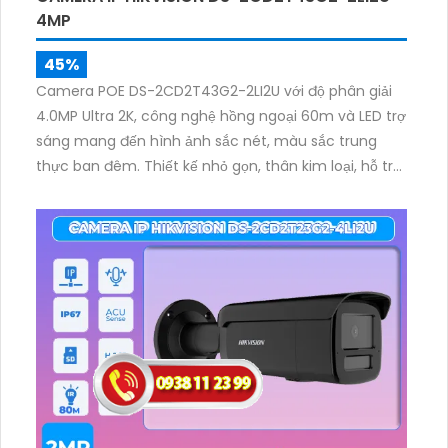
4MP
45%
Camera POE DS-2CD2T43G2-2LI2U với độ phân giải
4.0MP Ultra 2K, công nghệ hồng ngoại 60m và LED trợ
sáng mang đến hình ảnh sắc nét, màu sắc trung
thực ban đêm. Thiết kế nhỏ gọn, thân kim loại, hỗ trợ
báo động, nhận dạng chuyển động và nén video
H.265+ tiết kiệm dung lượng.