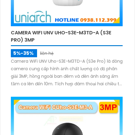
CAMERA WIFI UNV UHO-S3E-M3TD-A (S3E
PRO) 3MP
5%-35%
liên hệ
Camera WiFi UNV Uho-S3E-M3TD-A (S3e Pro) là dòng
camera cung cấp hình ảnh chất lượng có độ phân
giải 3MP, hồng ngoài ban đêm và đèn ánh sáng ấm
tầm ca lên đến 10m. Tích hợp đàm thoại hai chiều to
rõ ràng, hỗ trợ thẻ nhớ 512GB, có nút cảm ứng tiện lợi.