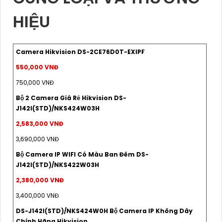
HIỆU
Camera Hikvision DS-2CE76D0T-EXIPF
550,000 VNĐ
750,000 VNĐ
Bộ 2 Camera Giá Rẻ Hikvision DS-
J142I(STD)/NKS424W03H
2,583,000 VNĐ
3,690,000 VNĐ
Bộ Camera IP WIFI Có Màu Ban Đêm DS-
J142I(STD)/NKS422W03H
2,380,000 VNĐ
3,400,000 VNĐ
DS-J142I(STD)/NKS424W0H Bộ Camera IP Không Dây
Chính Hãng Hikvision