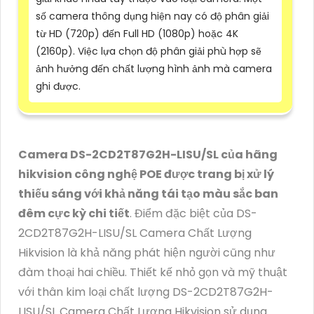
số camera thông dụng hiện nay có độ phân giải
từ HD (720p) đến Full HD (1080p) hoặc 4K
(2160p). Việc lựa chọn độ phân giải phù hợp sẽ
ảnh hưởng đến chất lượng hình ảnh mà camera
ghi được.
Camera DS-2CD2T87G2H-LISU/SL của hãng
hikvision công nghệ POE được trang bị xử lý
thiếu sáng với khả năng tái tạo màu sắc ban
đêm cực kỳ chi tiết
. Điểm đặc biệt của DS-
2CD2T87G2H-LISU/SL Camera Chất Lượng
Hikvision là khả năng phát hiện người cũng như
đàm thoại hai chiều. Thiết kế nhỏ gọn và mỹ thuật
với thân kim loại chất lượng DS-2CD2T87G2H-
LISU/SL Camera Chất Lượng Hikvision sử dụng