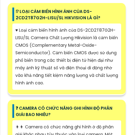
⁉️ LOẠI CẢM BIẾN HÌNH ẢNH CỦA DS-
2CD2T87G2H-LISU/SL HIKVISION LÀ GÌ?
♥️ Loại cảm biến hình ảnh của DS-2CD2T87G2H-
LISU/SL Camera Chất Lượng Hikvision là cảm biến
CMOS (Complementary Metal-Oxide-
Semiconductor). Cảm biến CMOS được sử dụng
phổ biến trong các thiết bị điện tử hiện đại như
máy ảnh kỹ thuật số và điện thoại di động nhờ
vào khả năng tiết kiệm năng lượng và chất lượng
hình ảnh cao.
️❓ CAMERA CÓ CHỨC NĂNG GHI HÌNH ĐỘ PHÂN
GIẢI BAO NHIÊU?
️👩‍👩 Camera có chức năng ghi hình ở độ phân
giải khác nhau tùy thuộc vào loại camera. Một