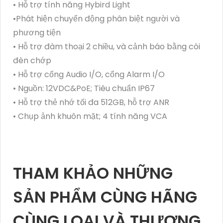
• Hỗ trợ tính năng Hybird Light
•Phát hiện chuyển động phân biệt người và
phương tiện
• Hỗ trợ đàm thoại 2 chiều, và cảnh báo bằng còi
đèn chớp
• Hỗ trợ cổng Audio I/O, cổng Alarm I/O
• Nguồn: 12VDC&PoE; Tiêu chuẩn IP67
• Hỗ trợ thẻ nhớ tối đa 512GB, hỗ trợ ANR
• Chụp ảnh khuôn mặt; 4 tính năng VCA
THAM KHẢO NHỮNG
SẢN PHẨM CÙNG HÃNG
CÙNG LOẠI VÀ THƯƠNG