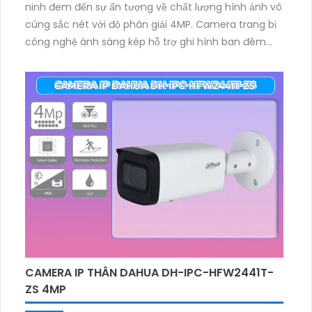
ninh đem đến sự ấn tượng về chất lượng hình ảnh vô
cùng sắc nét với độ phân giải 4MP. Camera trang bị
công nghệ ánh sáng kép hỗ trợ ghi hình ban đêm
linh hoạt và có màu ban đêm. Hơn nữa để giám sát
bảo vệ an ninh hiệu quả hơn camera còn được tích
hợp khả năng phát hiện người với độ chính xác cao
CAMERA IP THÂN DAHUA DH-IPC-HFW2441T-
ZS 4MP