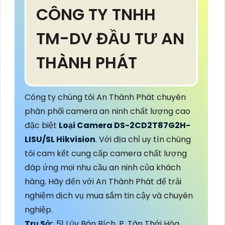
CÔNG TY TNHH
TM-DV ĐẦU TƯ AN
THÀNH PHÁT
Công ty chúng tôi An Thành Phát chuyên
phân phối camera an ninh chất lượng cao
đặc biệt
Loại Camera DS-2CD2T87G2H-
LISU/SL Hikvision
. Với địa chỉ uy tín chúng
tôi cam kết cung cấp camera chất lượng
đáp ứng mọi nhu cầu an ninh của khách
hàng. Hãy đến với An Thành Phát để trải
nghiệm dịch vụ mua sắm tin cậy và chuyên
nghiệp.
Trụ Sở:
51 Lũy Bán Bích, P. Tân Thới Hòa,