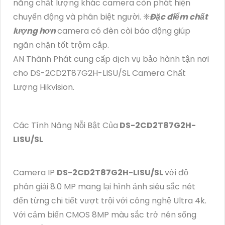
năng chất lượng khác camera còn phát hiện
chuyển động và phân biệt người. ❈
Đặc điểm chất
lượng hơn
camera có đèn còi báo động giúp
ngăn chặn tốt trộm cắp.
AN Thành Phát cung cấp dịch vụ bảo hành tận nơi
cho DS-2CD2T87G2H-LISU/SL Camera Chất
Lượng Hikvision.
Các Tính Năng Nỗi Bật Của
DS-2CD2T87G2H-
LISU/SL
Camera IP
DS-2CD2T87G2H-LISU/SL
với độ
phân giải 8.0 MP mang lại hình ảnh siêu sắc nét
đến từng chi tiết vượt trội với công nghệ Ultra 4k.
Với cảm biến CMOS 8MP màu sắc trở nên sống