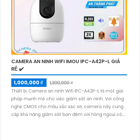
nước, giúp nó hoạt động tốt trong mọi điều kiện thời
tiết. Với sự tiện ích và tính năng an ninh vượt trội,
Camera An Ninh Công Nghệ IP DS-2CD2683G2-IZS là
lựa chọn hoàn hảo cho việc bảo vệ ngôi nhà hoặc cơ
sở kinh doanh của bạn.
CAMERA AN NINH WIFI IMOU IPC-A42P-L GIÁ
RẺ ✔️
1,000,000 ₫
1,300,000 ₫
Thiết bị Camera an ninh Wifi IPC-A42P-L là một giải
pháp mạnh mẽ cho việc giám sát an ninh. Với công
nghệ CMOS cho màu sắc sặc sỡ, camera này cung
cấp khả năng giám sát ban đêm với hồng ngoại có
tầm xa lên đến 10m. Thiết kế tích hợp trên kỹ thuật IP
Wifi giúp camera dễ dàng sử dụng và phù hợp cho
công trình lớn. Với độ phân giải 4.0 MP, camera