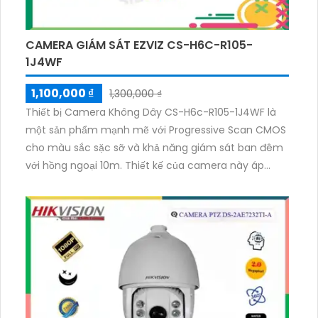
CAMERA GIÁM SÁT EZVIZ CS-H6C-R105-
1J4WF
1,100,000 ₫
1,300,000 ₫
Thiết bị Camera Không Dây CS-H6c-R105-1J4WF là
một sản phẩm mạnh mẽ với Progressive Scan CMOS
cho màu sắc sặc sỡ và khả năng giám sát ban đêm
với hồng ngoại 10m. Thiết kế của camera này áp
dụng công nghệ tiên tiến IP Wifi, mang lại chất lượng
tốt và hình ảnh 4.0 MP. Tải hình ảnh nhanh chóng và
dễ dàng với hỗ trợ H.265/H.264+/H.264. Đặc biệt,
camera còn tích hợp công nghệ nhìn đêm chất
lượng Hồng Ngoại Smart IR, đảm bảo cho hình ảnh
ban đêm rõ nét.