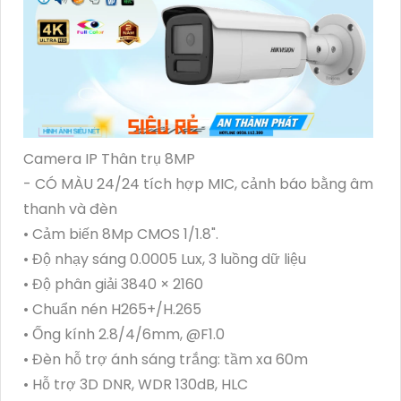
Camera IP Thân trụ 8MP
- CÓ MÀU 24/24 tích hợp MIC, cảnh báo bằng âm
thanh và đèn
• Cảm biến 8Mp CMOS 1/1.8".
• Độ nhạy sáng 0.0005 Lux, 3 luồng dữ liệu
• Độ phân giải 3840 × 2160
• Chuẩn nén H265+/H.265
• Ống kính 2.8/4/6mm, @F1.0
• Đèn hỗ trợ ánh sáng trắng: tầm xa 60m
• Hỗ trợ 3D DNR, WDR 130dB, HLC