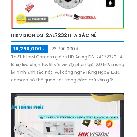
HIKVISION DS-2AE7232TI-A SẮC NÉT
18,750,000 ₫
26,790,000 ₫
Thiết bị loại Camera giá re HD Anlog DS-2AE7232TI-A
là sự lựa chọn tuyệt vời với độ phân giải 2.0 MP, mang
lại hình ảnh sắc nét. Với công nghệ Hồng Ngoại EXIR,
camera có thể quan sát trong đêm mà vẫn giữ
được chất lượng hình ảnh, khoảng cách Hồng Ngoại
lên đến 150m. Đặc biệt, camera này được thiết kế
chuyên dụng cho việc lắp đặt trong những không
gian rộng ban đêm. Với khả năng xoay 360 độ,
camera cho phép giám sát diện rộng. Thiết bị cũng
hỗ trợ công nghệ AHD, CVI, TVI, BCS và có hệ thống
ổn định. Với nhiều chức năng vượt trội, camera DS-