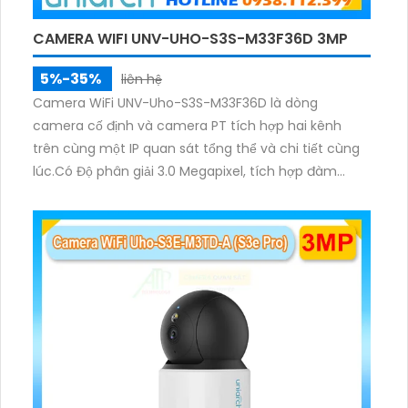
CAMERA WIFI UNV-UHO-S3S-M33F36D 3MP
5%-35%
liên hệ
Camera WiFi UNV-Uho-S3S-M33F36D là dòng
camera cố định và camera PT tích hợp hai kênh
trên cùng một IP quan sát tổng thể và chi tiết cùng
lúc.Có Độ phân giải 3.0 Megapixel, tích hợp đàm
thoại hai chiều. Hồng ngoại ban đêm và đèn ánh
sáng ấm lên đến 10m.