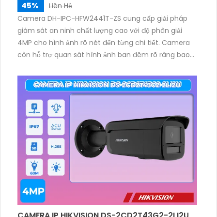
45%
Liên Hệ
Camera DH-IPC-HFW2441T-ZS cung cấp giải pháp
giám sát an ninh chất lượng cao với độ phân giải
4MP cho hình ảnh rõ nét đến từng chi tiết. Camera
còn hỗ trợ quan sát hình ảnh ban đêm rõ ràng bao
quát với hồng ngoại 60m, trang bị tính năng phát
hiện thông minh như phát hiện con người và phương
tiện.
CAMERA IP HIKVISION DS-2CD2T43G2-2LI2U