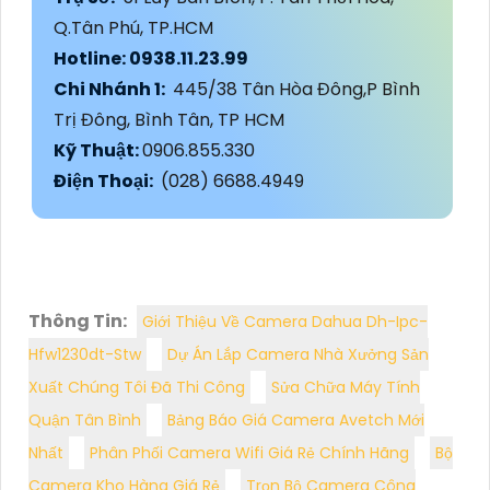
Q.Tân Phú, TP.HCM
Hotline: 0938.11.23.99
Chi Nhánh 1:
445/38 Tân Hòa Đông,P Bình
Trị Đông, Bình Tân, TP HCM
Kỹ Thuật:
0906.855.330
Điện Thoại:
(028) 6688.4949
Thông Tin:
Giới Thiệu Về Camera Dahua Dh-Ipc-
Hfw1230dt-Stw
Dự Án Lắp Camera Nhà Xưởng Sản
Xuất Chúng Tôi Đã Thi Công
Sửa Chữa Máy Tính
Quận Tân Bình
Bảng Báo Giá Camera Avetch Mới
Nhất
Phân Phối Camera Wifi Giá Rẻ Chính Hãng
Bộ
Camera Kho Hàng Giá Rẻ
Trọn Bộ Camera Công