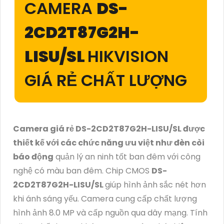
CAMERA
DS-
2CD2T87G2H-
LISU/SL
HIKVISION
GIÁ RẺ CHẤT LƯỢNG
Camera giá rẻ DS-2CD2T87G2H-LISU/SL được
thiết kế với các chức năng ưu việt như đèn còi
báo động
quản lý an ninh tốt ban đêm với công
nghệ có màu ban đêm. Chip CMOS
DS-
2CD2T87G2H-LISU/SL
giúp hình ảnh sắc nét hơn
khi ánh sáng yếu. Camera cung cấp chất lượng
hình ảnh 8.0 MP và cấp nguồn qua dây mạng. Tính