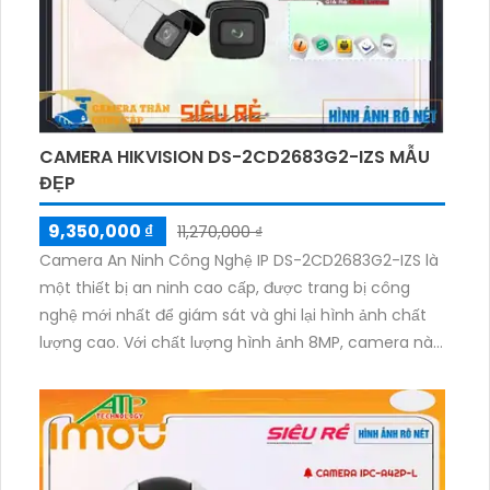
2AE7232TI-A là sự lựa chọn lí tưởng cho hệ thống
giám sát an ninh.
CAMERA HIKVISION DS-2CD2683G2-IZS MẪU
ĐẸP
9,350,000 ₫
11,270,000 ₫
Camera An Ninh Công Nghệ IP DS-2CD2683G2-IZS là
một thiết bị an ninh cao cấp, được trang bị công
nghệ mới nhất để giám sát và ghi lại hình ảnh chất
lượng cao. Với chất lượng hình ảnh 8MP, camera này
cho phép bạn quan sát và giám sát không gian với
độ chi tiết sắc nét. Camera có khả năng xoay ngang
và góc rộng, giúp bạn theo dõi được di chuyển của
đối tượng một cách dễ dàng. Hơn nữa, camera còn
có khả năng chống ánh sáng mạnh và chống thấm