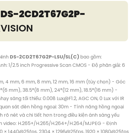
T
DS-2CD2T67G2P-
KVISION
 Ninh
DS-2CD2T67G2P-LSU/SL(C)
bao gồm:
h: 1/2.5 inch Progressive Scan CMOS - Độ phân giải: 6
 mm, 4 mm, 6 mm, 8 mm, 12 mm, 16 mm (tùy chọn) - Góc
9°(6 mm), 38.5°(8 mm), 24°(12 mm), 18.5°(16 mm) -
hạy sáng tối thiểu: 0.008 Lux@F1.2, AGC ON, 0 Lux với IR
quan sát đèn hồng ngoại: 30m - Tính năng hồng ngoại
 rõ nét và chi tiết hơn trong điều kiện ánh sáng yếu
én video: H.265+/H.265/H.264+/H.264/MJPEG - Định
60 × 1440@25fps, 2304 × 1296@25fps, 1920 × 1080@25fps