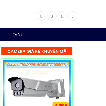
Facebook
Twitter
Instagram
Dribbble
Tư Vấn
CAMERA GIÁ RẺ KHUYẾN MÃI