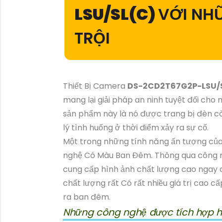
LSU/SL(C)
VỚI NH
TRỘI
Thiết Bị Camera
DS-2CD2T67G2P-LSU/
mang lại giải pháp an ninh tuyệt đối cho
sản phẩm này là nó được trang bị đèn cò
lý tình huống ở thời điểm xảy ra sự cố.
Một trong những tính năng ấn tượng của 
nghệ Có Màu Ban Đêm. Thông qua công 
cung cấp hình ảnh chất lượng cao ngay c
chất lượng rất Có rất nhiều giá trị cao 
ra ban đêm.
Những công nghệ được tích hợp 