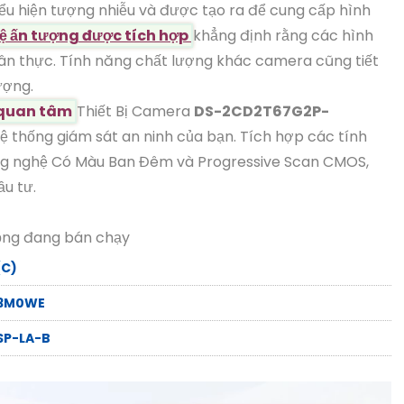
hiểu hiện tượng nhiễu và được tạo ra để cung cấp hình
 ấn tượng được tích hợp
khẳng định rằng các hình
chân thực. Tính năng chất lượng khác camera cũng tiết
ượng.
 quan tâm
Thiết Bị Camera
DS-2CD2T67G2P-
ệ thống giám sát an ninh của bạn. Tích hợp các tính
ông nghệ Có Màu Ban Đêm và Progressive Scan CMOS,
u tư.
ộng đang bán chạy
(C)
-3M0WE
SP-LA-B