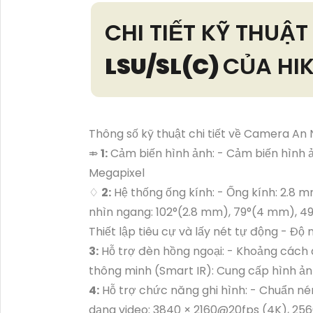
CHI TIẾT KỸ THUẬ
LSU/SL(C)
CỦA HI
Thông số kỹ thuật chi tiết về Camera An
⤃
1:
Cảm biến hình ảnh: - Cảm biến hình ản
Megapixel
♢
2:
Hệ thống ống kính: - Ống kính: 2.8
nhìn ngang: 102°(2.8 mm), 79°(4 mm), 4
Thiết lập tiêu cự và lấy nét tự động - Độ n
3:
Hỗ trợ đèn hồng ngoại: - Khoảng cách 
thông minh (Smart IR): Cung cấp hình ảnh
4:
Hỗ trợ chức năng ghi hình: - Chuẩn n
dạng video: 3840 × 2160@20fps (4K), 25