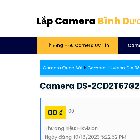
Lắp Camera
Bình Dư
Thương Hiệu Camera Uy Tín
Came
Camera Quan Sát
Camera Hikvision Giá Rẻ
Camera DS-2CD2T67G2P-
00 ₫
00 ₫
Thương hiệu:
Hikvision
Ngày đăng:
10/18/2023 5:22:52 PM