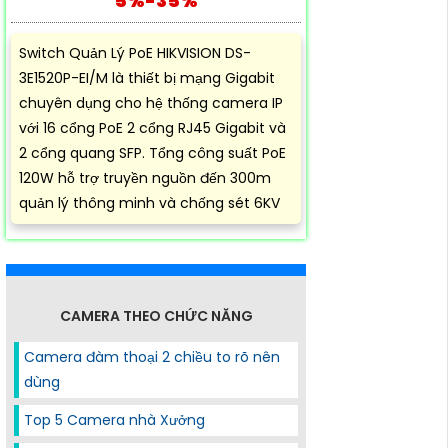
5%-35%
Switch Quản Lý PoE HIKVISION DS-
3E1520P-EI/M là thiết bị mạng Gigabit
chuyên dụng cho hệ thống camera IP
với 16 cổng PoE 2 cổng RJ45 Gigabit và
2 cổng quang SFP. Tổng công suất PoE
120W hỗ trợ truyền nguồn đến 300m
quản lý thông minh và chống sét 6KV
CAMERA THEO CHỨC NĂNG
Camera đàm thoại 2 chiều to rõ nên
dùng
Top 5 Camera nhà Xưởng