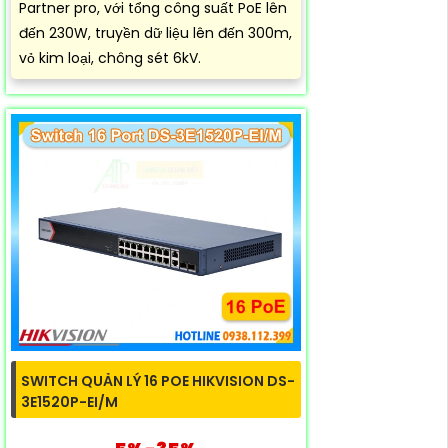
Partner pro, với tổng công suất PoE lên
đến 230W, truyền dữ liệu lên đến 300m,
vỏ kim loại, chông sét 6kV.
SWITCH QUẢN LÝ 16 POE HIKVISION DS-
3E1520P-EI/M