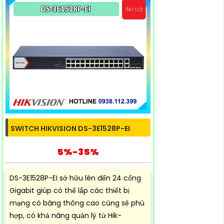
SWITCH HIKVISION DS-3E1528P-EI
5%-35%
DS-3E1528P-EI sở hữu lên đến 24 cổng
Gigabit giúp có thể lắp các thiết bị
mạng có băng thông cao cũng sẽ phù
hợp, có khả năng quản lý từ Hik-