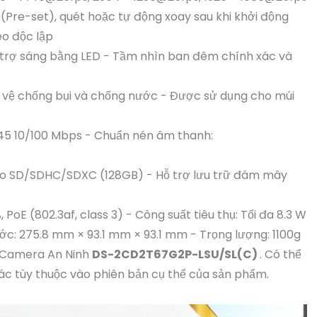
(Pre-set), quét hoặc tự động xoay sau khi khởi động
eo độc lập
 trợ sáng bằng LED - Tầm nhìn ban đêm chính xác và
o vệ chống bụi và chống nước - Được sử dụng cho múi
J45 10/100 Mbps - Chuẩn nén âm thanh:
icro SD/SDHC/SDXC (128GB) - Hỗ trợ lưu trữ đám mây
PoE (802.3af, class 3) - Công suất tiêu thụ: Tối đa 8.3 W
ớc: 275.8 mm × 93.1 mm × 93.1 mm - Trọng lượng: 1100g
a Camera An Ninh
DS-2CD2T67G2P-LSU/SL(C)
. Có thể
c tùy thuộc vào phiên bản cụ thể của sản phẩm.