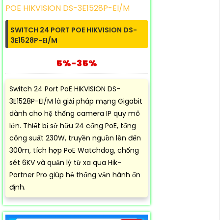
SWITCH 24 PORT POE HIKVISION DS-
3E1528P-EI/M
5%-35%
Switch 24 Port PoE HIKVISION DS-
3E1528P-EI/M là giải pháp mạng Gigabit
dành cho hệ thống camera IP quy mô
lớn. Thiết bị sở hữu 24 cổng PoE, tổng
công suất 230W, truyền nguồn lên đến
300m, tích hợp PoE Watchdog, chống
sét 6KV và quản lý từ xa qua Hik-
Partner Pro giúp hệ thống vận hành ổn
định.