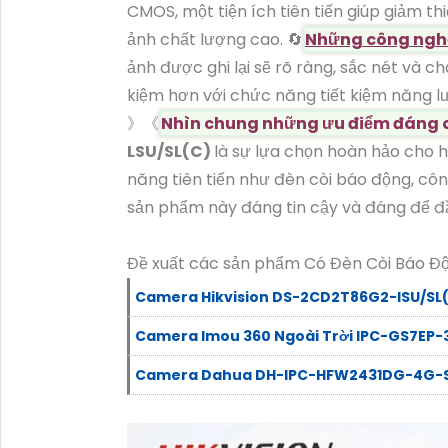
CMOS, một tiện ích tiên tiến giúp giảm t
ảnh chất lượng cao. 🔄
Những công nghệ
ảnh được ghi lại sẽ rõ ràng, sắc nét và 
kiệm hơn với chức năng tiết kiệm năng l
》《
Nhìn chung những ưu điểm đáng
LSU/SL(C)
là sự lựa chọn hoàn hảo cho h
năng tiên tiến như đèn còi báo động, c
sản phẩm này đáng tin cậy và đáng để đầ
Đề xuất các sản phẩm Có Đèn Còi Báo Đ
Camera Hikvision DS-2CD2T86G2-ISU/SL
Camera Imou 360 Ngoài Trời IPC-GS7EP
Camera Dahua DH-IPC-HFW2431DG-4G-