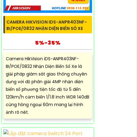
CAMERA HIKVISION IDS-ANPR403NF-
BI/POE/0832 NHẬN DIỆN BIỂN SỐ XE
5%-35%
Camera HikVision iDS-ANPR403NF-
BI/POE/0832 Nhận Diện Biển Số Xe là
giải pháp giám sát giao thông chuyên
dụng với độ phân giải 4MP nhận diện
biển số phương tiện tốc độ từ 5 đến
120km/h cảm biến 1/1.8 inch WDR 140dB
cùng hồng ngoại 60m mang lại hình
ảnh rõ nét.