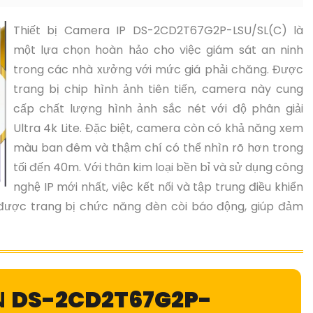
Thiết bị Camera IP DS-2CD2T67G2P-LSU/SL(C) là
một lựa chọn hoàn hảo cho việc giám sát an ninh
trong các nhà xưởng với mức giá phải chăng. Được
trang bị chip hình ảnh tiên tiến, camera này cung
cấp chất lượng hình ảnh sắc nét với độ phân giải
Ultra 4k Lite. Đặc biệt, camera còn có khả năng xem
màu ban đêm và thậm chí có thể nhìn rõ hơn trong
tối đến 40m. Với thân kim loại bền bỉ và sử dụng công
nghệ IP mới nhất, việc kết nối và tập trung điều khiển
ược trang bị chức năng đèn còi báo động, giúp đảm
N
DS-2CD2T67G2P-