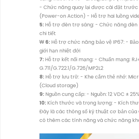
- Chức năng quay lại được cài đặt trước 
(Power-on Action) - Hỗ trợ hai luồng vid
5:
Hỗ trợ đèn trợ sáng: - Chức năng đèn
chi tiết
₩
6:
Hỗ trợ chức năng bảo vệ IP67: - Bả
giới hạn nhiệt đới
7:
Hỗ trợ kết nối mạng: - Chuẩn mạng: R
G.711/G.722.1/G.726/MP2L2
8:
Hỗ trợ lưu trữ: - Khe cắm thẻ nhớ: M
(Cloud storage)
9:
Nguồn cung cấp: - Nguồn: 12 VDC ± 25%, 
10:
Kích thước và trọng lượng: - Kích thư
Đây là các thông số kỹ thuật cơ bản củ
có thêm các tính năng và chức năng khá