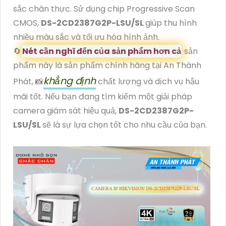
sắc chân thực. Sử dụng chip Progressive Scan
CMOS,
DS-2CD2387G2P-LSU/SL
giúp thu hình
nhiều màu sắc và tối ưu hóa hình ảnh.
🔄
Nét cần nghĩ đến của sản phẩm hơn cả
sản
phẩm này là sản phẩm chính hãng tại An Thành
khẳng định
Phát, 📸
chất lượng và dịch vụ hậu
mãi tốt. Nếu bạn đang tìm kiếm một giải pháp
camera giám sát hiệu quả,
DS-2CD2387G2P-
LSU/SL
sẽ là sự lựa chọn tốt cho nhu cầu của bạn.