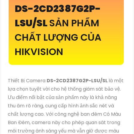
DS-2CD2387G2P-
LSU/SL
SẢN PHẨM
CHẤT LƯỢNG CỦA
HIKVISION
Thiết Bị Camera
DS-2CD2387G2P-LSU/SL
là một
lựa chọn tuyệt vời cho hệ thống giám sát bảo vệ.
Ưu điểm nổi bật của sản phẩm này là khả năng
thu âm rõ ràng, cung cấp hình ảnh sắc nét và
chất lượng cao. Với công nghệ ban đêm Có Màu
Ban Ðêm, camera này cho phép quan sát trong
môi trường ánh sáng yếu mà vẫn giữ được màu