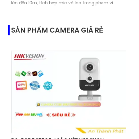
lên đến 10m, tích hợp mic và loa trong phạm vi
3m.Hỗ trợ thẻ nhớ MicroSD tối đa 256GB
SẢN PHẨM CAMERA GIÁ RẺ