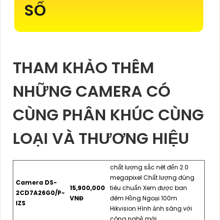
SỐ
THAM KHẢO THÊM
NHỮNG CAMERA CÓ
CÙNG PHÂN KHÚC CÙNG
LOẠI VÀ THƯƠNG HIỆU
chất lượng sắc nét đến 2.0
megapixel Chất lượng đúng
Camera DS-
15,900,000
tiêu chuẩn Xem được ban
2CD7A26G0/P-
VNĐ
đêm Hồng Ngoại 100m
IZS
Hikvision Hình ảnh sáng với
công nghệ mới