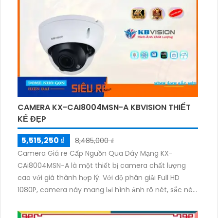
CAMERA KX-CAI8004MSN-A KBVISION THIẾT
KẾ ĐẸP
5,515,250 ₫
8,485,000 ₫
Camera Giá re Cấp Nguồn Qua Dây Mạng KX-
CAi8004MSN-A là một thiết bị camera chất lượng
cao với giá thành hợp lý. Với độ phân giải Full HD
1080P, camera này mang lại hình ảnh rõ nét, sắc nét
ngay cả trong điều kiện ánh sáng yếu. Thiết kế nhỏ
gọn và dễ dàng lắp đặt, giúp camera có thể được sử