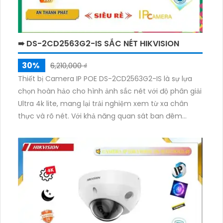
camera còn cho phép bạn quan sát trong đêm với
chất lượng hình ảnh tương đương như ban ngày.
➠ DS-2CD2563G2-IS SẮC NÉT HIKVISION
30%
6,210,000 ₫
Thiết bị Camera IP POE DS-2CD2563G2-IS là sự lựa
chọn hoàn hảo cho hình ảnh sắc nét với độ phân giải
Ultra 4k lite, mang lại trải nghiệm xem từ xa chân
thực và rõ nét. Với khả năng quan sát ban đêm
thông qua hồng ngoại 30m và công nghệ IP POE,
Camera này đảm bảo chất lượng hình ảnh không bị
giảm và hỗ trợ Smart IR Camera để điều chỉnh ánh
sáng thông minh. Được thiết kế dạng Dome Kim loại,
chống nước, chống bụi, phù hợp lắp đặt ở căn hộ,
nhà phố.