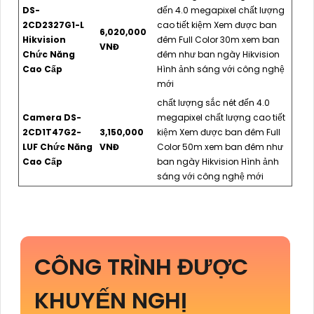
DS-
đến 4.0 megapixel chất lượng
2CD2327G1-L
cao tiết kiệm Xem được ban
6,020,000
Hikvision
đêm Full Color 30m xem ban
VNĐ
Chức Năng
đêm như ban ngày Hikvision
Cao Cấp
Hình ảnh sáng với công nghệ
mới
chất lượng sắc nét đến 4.0
Camera DS-
megapixel chất lượng cao tiết
2CD1T47G2-
3,150,000
kiệm Xem được ban đêm Full
LUF Chức Năng
VNĐ
Color 50m xem ban đêm như
Cao Cấp
ban ngày Hikvision Hình ảnh
sáng với công nghệ mới
CÔNG TRÌNH ĐƯỢC
KHUYẾN NGHỊ