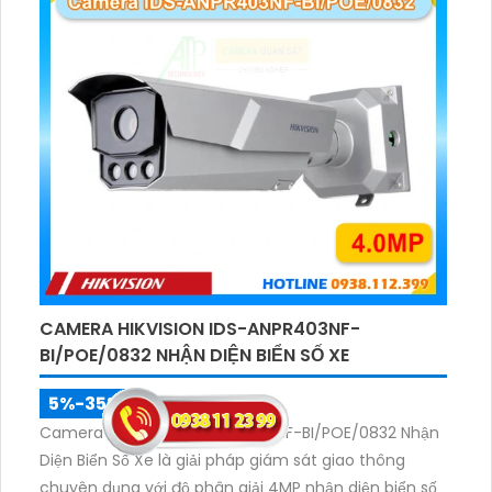
camera DS-2CD2583G2-IS phù hợp cho việc lắp đặt
trong các căn hộ, nhà phố mà không phải lo lắng về
thời tiết xấu.
CAMERA HIKVISION IDS-ANPR403NF-
BI/POE/0832 NHẬN DIỆN BIỂN SỐ XE
5%-35%
Camera HikVision iDS-ANPR403NF-BI/POE/0832 Nhận
Diện Biển Số Xe là giải pháp giám sát giao thông
chuyên dụng với độ phân giải 4MP nhận diện biển số