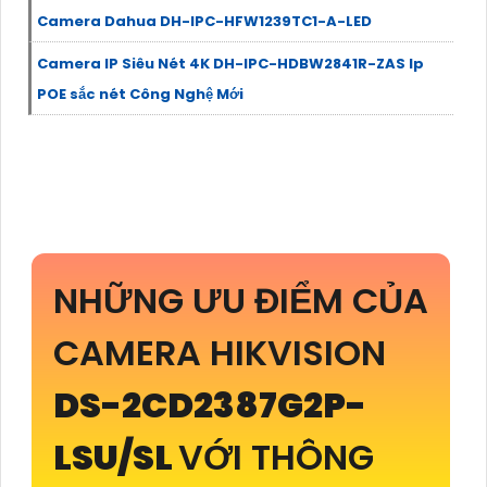
Camera Dahua DH-IPC-HFW1239TC1-A-LED
Camera IP Siêu Nét 4K DH-IPC-HDBW2841R-ZAS Ip
POE sắc nét Công Nghệ Mới
NHỮNG ƯU ĐIỂM CỦA
CAMERA HIKVISION
DS-2CD2387G2P-
LSU/SL
VỚI THÔNG