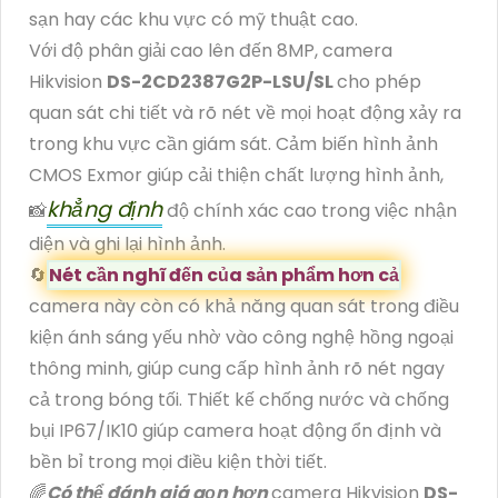
sạn hay các khu vực có mỹ thuật cao.
Với độ phân giải cao lên đến 8MP, camera
Hikvision
DS-2CD2387G2P-LSU/SL
cho phép
quan sát chi tiết và rõ nét về mọi hoạt động xảy ra
trong khu vực cần giám sát. Cảm biến hình ảnh
CMOS Exmor giúp cải thiện chất lượng hình ảnh,
khẳng định
📸
độ chính xác cao trong việc nhận
diện và ghi lại hình ảnh.
🔄
Nét cần nghĩ đến của sản phẩm hơn cả
camera này còn có khả năng quan sát trong điều
kiện ánh sáng yếu nhờ vào công nghệ hồng ngoại
thông minh, giúp cung cấp hình ảnh rõ nét ngay
cả trong bóng tối. Thiết kế chống nước và chống
bụi IP67/IK10 giúp camera hoạt động ổn định và
bền bỉ trong mọi điều kiện thời tiết.
🌈
Có thể đánh giá gọn hơn
camera Hikvision
DS-