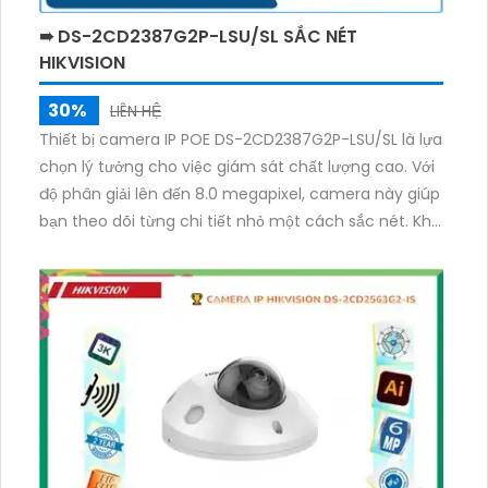
➠ DS-2CD2387G2P-LSU/SL SẮC NÉT
HIKVISION
30%
LIÊN HỆ
Thiết bị camera IP POE DS-2CD2387G2P-LSU/SL là lựa
chọn lý tưởng cho việc giám sát chất lượng cao. Với
độ phân giải lên đến 8.0 megapixel, camera này giúp
bạn theo dõi từng chi tiết nhỏ một cách sắc nét. Khả
năng xem ban đêm Full Color trong khoảng cách
30m giúp bạn quan sát mọi diễn biến mà không mất
đi chất lượng hình ảnh. Được trang bị công nghệ IP
POE, camera không chỉ đảm bảo ổn định mà còn dễ
dàng cài đặt. Với khả năng thu âm rõ ràng, bạn có
thể hoàn toàn yên tâm khi sử dụng thiết bị này cho
lắp đặt tại căn hộ, nhà phố. Thiết kế Dome kim loại
giúp camera trở nên chắc chắn và phù hợp với
nhiều không gian. Với chức năng Màu Ban Đêm,