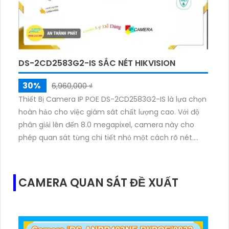
DS-2CD2583G2-IS SẮC NÉT HIKVISION
30%
6,960,000 ₫
Thiết Bị Camera IP POE DS-2CD2583G2-IS là lựa chọn
hoàn hảo cho việc giám sát chất lượng cao. Với độ
phân giải lên đến 8.0 megapixel, camera này cho
phép quan sát từng chi tiết nhỏ một cách rõ nét.
Khả năng quan sát ban đêm với hồng ngoại lên đến
30m, đảm bảo an ninh xung quanh mọi lúc. Thiết bị
được trang bị công nghệ IP POE giúp truyền tải dữ
CAMERA QUAN SÁT ĐỀ XUẤT
liệu một cách ổn định và không bị giảm chất lượng.
Với chức năng Smart IR, camera giúp điều chỉnh ánh
sáng tự động, đảm bảo hình ảnh luôn rõ ràng. Thiết
kế dome kim loại chống nước và chống bụi bẩn,