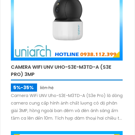
CAMERA WIFI UNV UHO-S3E-M3TD-A (S3E
PRO) 3MP
5%-35%
liên hệ
Camera WiFi UNV Uho-S3E-M3TD-A (S3e Pro) là dòng
camera cung cấp hình ảnh chất lượng có độ phân
giải 3MP, hồng ngoài ban đêm và đèn ánh sáng ấm
tầm ca lên đến 10m. Tích hợp đàm thoại hai chiều to
rõ ràng, hỗ trợ thẻ nhớ 512GB, có nút cảm ứng tiện lợi.