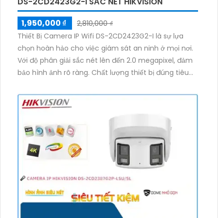
DS-2CD2423G2-I SẮC NÉT HIKVISION
1,950,000 ₫
2,810,000 ₫
Thiết Bị Camera IP Wifi DS-2CD2423G2-I là sự lựa
chọn hoàn hảo cho việc giám sát an ninh ở mọi nơi.
Với độ phân giải sắc nét lên đến 2.0 megapixel, đảm
bảo hình ảnh rõ ràng. Chất lượng thiết bị đúng tiêu
chuẩn, cho phép xem được ban đêm với hồng ngoại
10m. Được trang bị công nghệ IP Wifi không giảm
chất lượng, hỗ trợ Hồng Ngoại Smart IR. Thiết kế nhỏ
gọn Cube đẹp mắt, có chức năng thu âm và loa rõ
ràng, mang đến trải nghiệm tốt nhất cho người dùng.