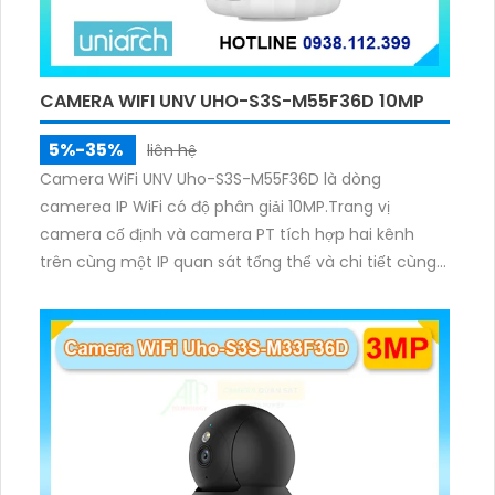
CAMERA WIFI UNV UHO-S3S-M55F36D 10MP
5%-35%
liên hệ
Camera WiFi UNV Uho-S3S-M55F36D là dòng
camerea IP WiFi có độ phân giải 10MP.Trang vị
camera cố định và camera PT tích hợp hai kênh
trên cùng một IP quan sát tổng thể và chi tiết cùng
lúc, hỗ trợ đàm thoại hai chiều cảnh báo âm thanh
ánh sáng. Kết hợp hồng ngoại và đèn ấm cho hình
ảnh có màu trong nhiều điều kiện khác nhau trong
phạm vi 3m.