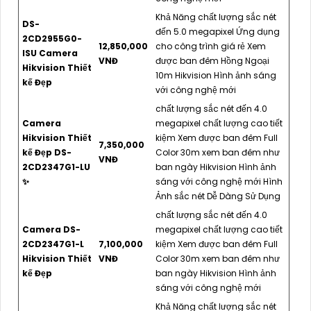
Khả Năng chất lượng sắc nét
DS-
đến 5.0 megapixel Ứng dụng
2CD2955G0-
12,850,000
cho công trình giá rẻ Xem
ISU Camera
VNĐ
được ban đêm Hồng Ngoại
Hikvision Thiết
10m Hikvision Hình ảnh sáng
kế Đẹp
với công nghệ mới
chất lượng sắc nét đến 4.0
Camera
megapixel chất lượng cao tiết
Hikvision Thiết
kiệm Xem được ban đêm Full
7,350,000
kế Đẹp DS-
Color 30m xem ban đêm như
VNĐ
2CD2347G1-LU
ban ngày Hikvision Hình ảnh
✨
sáng với công nghệ mới Hình
Ảnh sắc nét Dễ Dàng Sử Dụng
chất lượng sắc nét đến 4.0
Camera DS-
megapixel chất lượng cao tiết
2CD2347G1-L
7,100,000
kiệm Xem được ban đêm Full
Hikvision Thiết
VNĐ
Color 30m xem ban đêm như
kế Đẹp
ban ngày Hikvision Hình ảnh
sáng với công nghệ mới
Khả Năng chất lượng sắc nét