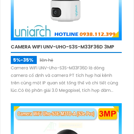
CAMERA WIFI UNV-UHO-S3S-M33F36D 3MP
5%-35%
liên hệ
Camera WiFi UNV-Uho-S3S-M33F36D là dòng
camera cố định và camera PT tích hợp hai kênh
trên cùng một IP quan sát tổng thể và chi tiết cùng
lúc.Có Độ phân giải 3.0 Megapixel, tích hợp đàm
thoại hai chiều. Hồng ngoại ban đêm và đèn ánh
sáng ấm lên đến 10m.