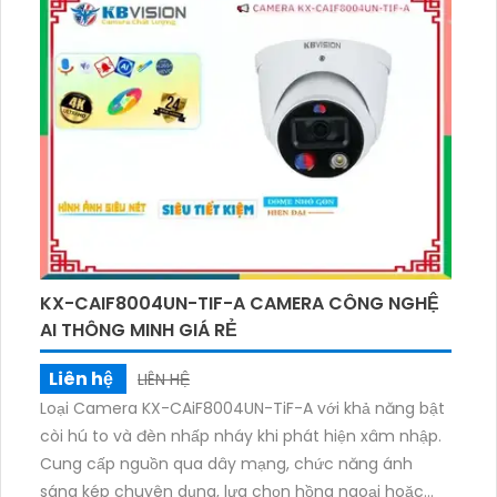
dụng trong nhiều môi trường khác nhau. Chức năng
cấp nguồn qua dây mạng giúp tiết kiệm thời gian và
công sức cài đặt, đồng thời giảm thiểu dây cáp. Với
các tính năng bảo mật và cảnh báo thông minh,
camera này là lựa chọn lý tưởng cho việc giám sát
an ninh cho gia đình và văn phòng.
KX-CAIF8004UN-TIF-A CAMERA CÔNG NGHỆ
AI THÔNG MINH GIÁ RẺ
Liên hệ
LIÊN HỆ
Loại Camera KX-CAiF8004UN-TiF-A với khả năng bật
còi hú to và đèn nhấp nháy khi phát hiện xâm nhập.
Cung cấp nguồn qua dây mạng, chức năng ánh
sáng kép chuyên dụng, lựa chọn hồng ngoại hoặc