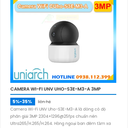
CAMERA WI-FI UNV UHO-S3E-M3-A 3MP
5%-35%
liên hệ
Camera Wi-Fi UNV Uho-S3E-M3-A là dòng có độ
phân giải 3MP 2304×1296@25fps chuẩn nén
Ultra265/H.265/H.264. Hồng ngoại ban đêm tầm xa