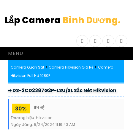
Lắp Camera
Bình Dương.
Facebook
Twitter
Instagram
Drib
MENU
Camera Quan Sát
Camera Hikvision Giá Rẻ
Camera
Hikvision Full Hd 1080P
➠ DS-2CD2387G2P-LSU/SL Sắc Nét Hikvision
30%
LIÊN HỆ
Thương hiệu:
Hikvision
Ngày đăng:
5/24/2024 11:19:43 AM