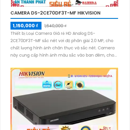
CAMERA DS-2CE70DF3T-MF HIKVISION
1,150,000 ₫
1,640,000 ₫
Thiết bị Loại Camera Giá rẻ HD Analog DS-
2CE70DF3T-MF sắc nét với độ phân giải 2.0 MP, cho
chất lượng hình ảnh chân thực và sắc nét. Camera
này cung cấp hình ảnh màu sắc vào ban đêm, cho
khả năng giám sát tốt trong điều kiện thiếu sáng.
Khoảng cách quan sát ban đêm lên tới 20m.
Camera này phù hợp sử dụng cho cửa hàng, gia
đình và căn hộ. Với dạng Dome kim loại, camera này
có thể được sử dụng cho các hệ thống AHD, CVI, TVI,
BCS. Thiết bị này cũng dễ dàng thi công và có chức
năng thu hình ổn định.