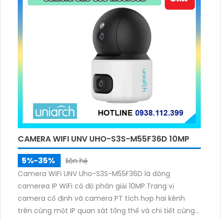
CAMERA WIFI UNV UHO-S3S-M55F36D 10MP
5%-35%
liên hệ
Camera WiFi UNV Uho-S3S-M55F36D là dòng
camerea IP WiFi có độ phân giải 10MP.Trang vị
camera cố định và camera PT tích hợp hai kênh
trên cùng một IP quan sát tổng thể và chi tiết cùng