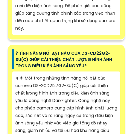
mọi điều kiện ánh sáng. Độ phân giải cao cũng
giúp tăng cường tính chính xác trong việc nhận
diện các chi tiết quan trọng khi sử dụng camera
này.
️❓ TÍNH NĂNG NỔI BẬT NÀO CỦA DS-CD22G2-
SU(C) GIÚP CẢI THIỆN CHẤT LƯỢNG HÌNH ẢNH
TRONG ĐIỀU KIỆN ÁNH SÁNG YẾU?
️👩‍👩 Một trong những tính năng nổi bật của
camera DS-2CD2127G2-SU(C) giúp cải thiện
chất lượng hình ảnh trong điều kiện ánh sáng
yếu là công nghệ DarkFighter. Công nghệ này
cho phép camera cung cấp hình ảnh chất lượng
cao, sắc nét và rõ ràng ngay cả trong điều kiện
ánh sáng yếu nhờ vào việc gia tăng độ nhạy
sáng, giảm nhiễu và tối ưu hóa khả năng điều