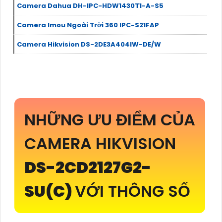
Camera Dahua DH-IPC-HDW1430T1-A-S5
Camera Imou Ngoài Trời 360 IPC-S21FAP
Camera Hikvision DS-2DE3A404IW-DE/W
NHỮNG ƯU ĐIỂM CỦA
CAMERA HIKVISION
DS-2CD2127G2-
SU(C)
VỚI THÔNG SỐ