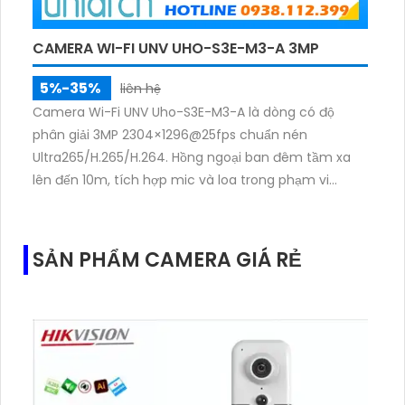
CAMERA WI-FI UNV UHO-S3E-M3-A 3MP
5%-35%
liên hệ
Camera Wi-Fi UNV Uho-S3E-M3-A là dòng có độ
phân giải 3MP 2304×1296@25fps chuẩn nén
Ultra265/H.265/H.264. Hồng ngoại ban đêm tầm xa
lên đến 10m, tích hợp mic và loa trong phạm vi
3m.Hỗ trợ thẻ nhớ MicroSD tối đa 256GB
SẢN PHẨM CAMERA GIÁ RẺ