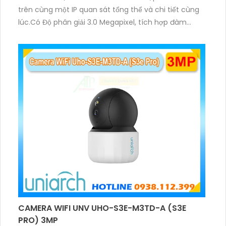
trên cùng một IP quan sát tổng thể và chi tiết cùng
lúc.Có Độ phân giải 3.0 Megapixel, tích hợp đàm
thoại hai chiều. Hồng ngoại ban đêm và đèn ánh
sáng ấm lên đến 10m.
CAMERA WIFI UNV UHO-S3E-M3TD-A (S3E
PRO) 3MP