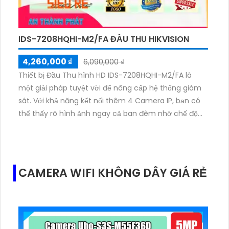
IDS-7208HQHI-M2/FA ĐẦU THU HIKVISION
4,260,000 ₫
6,090,000 ₫
Thiết bị Đầu Thu hình HD IDS-7208HQHI-M2/FA là
một giải pháp tuyệt vời để nâng cấp hệ thống giám
sát. Với khả năng kết nối thêm 4 Camera IP, bạn có
thể thấy rõ hình ảnh ngay cả ban đêm nhờ chế độ
xem đêm. Thiết bị này còn được trang bị 2 ổ cứng để
lưu trữ dữ liệu. Camera văn phòng Dome có kiểu
dáng sang trọng với hình ảnh sắc nét nhờ công nghệ
AHD CVI TVI BCS. Giá thành rẻ và ổn định, camera
CAMERA WIFI KHÔNG DÂY GIÁ RẺ
này thực sự đáng để đầu tư. Ngoài ra, công nghệ AI
giúp camera thêm 4 cảm biến IP và tải hình ảnh
nhanh hơn với định dạng nén H.265/H.264+/H.264.