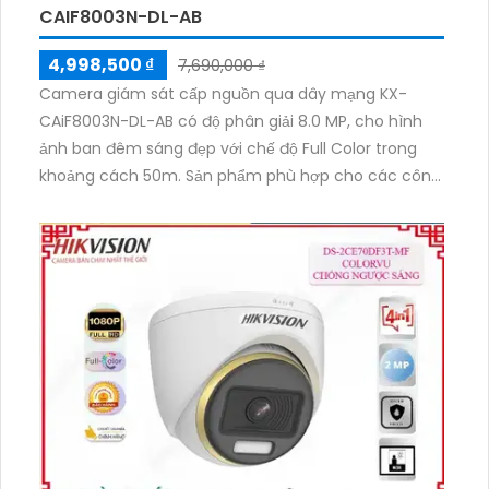
CAIF8003N-DL-AB
4,998,500 ₫
7,690,000 ₫
Camera giám sát cấp nguồn qua dây mạng KX-
CAiF8003N-DL-AB có độ phân giải 8.0 MP, cho hình
ảnh ban đêm sáng đẹp với chế độ Full Color trong
khoảng cách 50m. Sản phẩm phù hợp cho các công
trình công nghệ ban đêm và lắp đặt đơn giản dựa
trên hệ thống IP POE, giúp tiết kiệm chi phí đặc biệt
cho các hệ thống lớn. Camera có màu ban đêm và
thân kim loại, được thiết kế để lắp đặt trong kho
hàng, công trình xây dựng và khu phố. Ngoài ra,
camera cũng tích hợp công nghệ AI, đem lại tính
năng thông minh và được sử dụng cho các dự án
cao cấp.