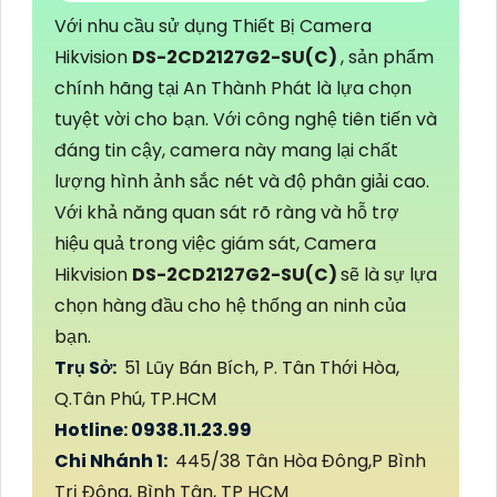
Với nhu cầu sử dụng Thiết Bị Camera
Hikvision
DS-2CD2127G2-SU(C)
, sản phẩm
chính hãng tại An Thành Phát là lựa chọn
tuyệt vời cho bạn. Với công nghệ tiên tiến và
đáng tin cậy, camera này mang lại chất
lượng hình ảnh sắc nét và độ phân giải cao.
Với khả năng quan sát rõ ràng và hỗ trợ
hiệu quả trong việc giám sát, Camera
Hikvision
DS-2CD2127G2-SU(C)
sẽ là sự lựa
chọn hàng đầu cho hệ thống an ninh của
bạn.
Trụ Sở:
51 Lũy Bán Bích, P. Tân Thới Hòa,
Q.Tân Phú, TP.HCM
Hotline: 0938.11.23.99
Chi Nhánh 1:
445/38 Tân Hòa Đông,P Bình
Trị Đông, Bình Tân, TP HCM