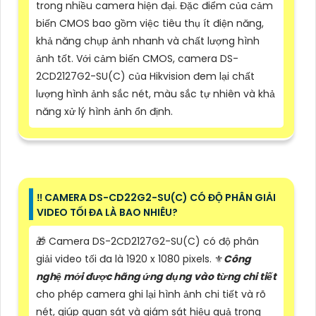
trong nhiều camera hiện đại. Đặc điểm của cảm
biến CMOS bao gồm việc tiêu thụ ít điện năng,
khả năng chụp ảnh nhanh và chất lượng hình
ảnh tốt. Với cảm biến CMOS, camera DS-
2CD2127G2-SU(C) của Hikvision đem lại chất
lượng hình ảnh sắc nét, màu sắc tự nhiên và khả
năng xử lý hình ảnh ổn định.
‼️ CAMERA DS-CD22G2-SU(C) CÓ ĐỘ PHÂN GIẢI
VIDEO TỐI ĐA LÀ BAO NHIÊU?
🎁 Camera DS-2CD2127G2-SU(C) có độ phân
giải video tối đa là 1920 x 1080 pixels. ⚜️
Công
nghệ mới được hãng ứng dụng vào từng chi tiết
cho phép camera ghi lại hình ảnh chi tiết và rõ
nét, giúp quan sát và giám sát hiệu quả trong