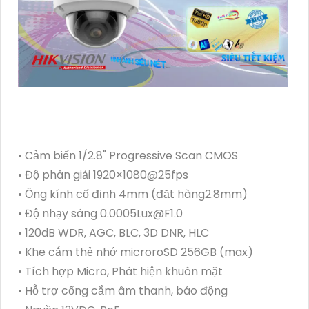
• Cảm biến 1/2.8" Progressive Scan CMOS
• Độ phân giải 1920×1080@25fps
• Ống kính cố định 4mm (đặt hàng2.8mm)
• Độ nhạy sáng 0.0005Lux@F1.0
• 120dB WDR, AGC, BLC, 3D DNR, HLC
• Khe cắm thẻ nhớ microroSD 256GB (max)
• Tích hợp Micro, Phát hiện khuôn mặt
• Hỗ trợ cổng cắm âm thanh, báo động