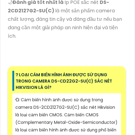
🌙
Đánh giá tốt nhất là
Ip POE sắc nét
DS-
2CD2127G2-SU(C)
là một sản phẩm camera
chất lượng, đáng tin cậy và đáng đầu tư nếu bạn
đang cần một giải pháp an ninh hiện đại và tiện
ích.
❔ LOẠI CẢM BIẾN HÌNH ẢNH ĐƯỢC SỬ DỤNG
TRONG CAMERA DS-CD22G2-SU(C) SẮC NÉT
HIKVISION LÀ GÌ?
💞 Cảm biến hình ảnh được sử dụng trong
camera DS-2CD2127G2-SU(C) sắc nét Hikvision
là loại cảm biến CMOS. Cảm biến CMOS
(Complementary Metal-Oxide-Semiconductor)
là loại cảm biến hình ảnh được sử dụng phổ biến