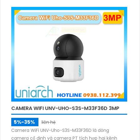
lúc, hỗ trợ đàm thoại hai chiều cảnh báo âm thanh
ánh sáng. Kết hợp hồng ngoại và đèn ấm cho hình
ảnh có màu trong nhiều điều kiện khác nhau trong
phạm vi 3m.
CAMERA WIFI UNV-UHO-S3S-M33F36D 3MP
5%-35%
liên hệ
Camera WiFi UNV-Uho-S3S-M33F36D là dòng
camera cố định và camera PT tích hợp hai kênh