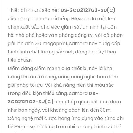
Thiết bị IP POE sắc nét
DS-2CD2127G2-SU(C)
của hãng camera nổi tiếng Hikvision là một lựa
chọn xuất sắc cho việc giám sát an ninh tại căn
hộ, nhà phố hoặc văn phòng công ty. Với độ phân
giải lên đến 2.0 megapixel, camera này cung cấp
hình ảnh chất lượng sắc nét, đáng tin cậy theo
tiêu chuẩn.
Điểm đáng điểm mạnh của thiết bị này là khả
năng thu âm rõ ràng, cùng công nghệ ban đêm
giải pháp tối ưu. Với khả năng hiển thị màu sắc
trong điều kiện thiếu sáng, camera
DS-
2CD2127G2-SU(C)
cho phép quan sát ban đêm
như ban ngày, với khoảng cách lên đến 30m.
Công nghệ mới được hãng ứng dụng vào từng chi
tiếtĐược sự hài lòng trên nhiều công trình có thể