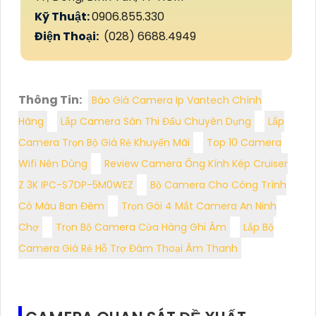
Kỹ Thuật:
0906.855.330
Điện Thoại:
(028) 6688.4949
Thông Tin:
Báo Giá Camera Ip Vantech Chính
Hãng
Lắp Camera Sân Thi Đấu Chuyên Dụng
Lắp
Camera Trọn Bộ Giá Rẻ Khuyến Mãi
Top 10 Camera
Wifi Nên Dùng
Review Camera Ống Kính Kép Cruiser
Z 3K IPC-S7DP-5M0WEZ
Bộ Camera Cho Công Trình
Có Màu Ban Đêm
Trọn Gói 4 Mắt Camera An Ninh
Chợ
Trọn Bộ Camera Cửa Hàng Ghi Âm
Lắp Bộ
Camera Giá Rẻ Hỗ Trợ Đàm Thoại Âm Thanh