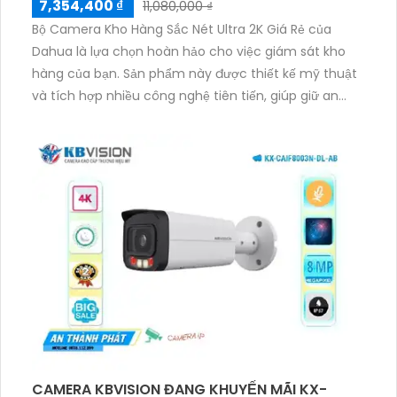
7,354,400 ₫
11,080,000 ₫
Bộ Camera Kho Hàng Sắc Nét Ultra 2K Giá Rẻ của
Dahua là lựa chọn hoàn hảo cho việc giám sát kho
hàng của bạn. Sản phẩm này được thiết kế mỹ thuật
và tích hợp nhiều công nghệ tiên tiến, giúp giữ an
ninh cho kho hàng một cách hiệu quả. Bộ Camera
này cung cấp hình ảnh sắc nét độ phân giải 2K, cho
phép quan sát chi tiết và rõ ràng. Đặc biệt, sản phẩm
còn trang bị chức năng thu âm, giúp quản lý ghi lại
cả âm thanh trong kho hàng. Điều này giúp tăng
cường hiệu quả giám sát và bảo vệ hàng hóa. Ngoài
ra, mức giá rẻ của bộ Camera này còn làm cho sản
phẩm trở nên hấp dẫn hơn.
CAMERA KBVISION ĐANG KHUYẾN MÃI KX-