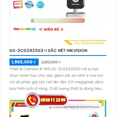
DS-2CD2423G2-I SẮC NÉT HIKVISION
1,950,000 ₫
2,810,000 ₫
Thiết Bị Camera IP Wifi DS-2CD2423G2-I là sự lựa
chọn hoàn hảo cho việc giám sát an ninh ở mọi nơi.
Với độ phân giải sắc nét lên đến 2.0 megapixel, đảm
bảo hình ảnh rõ ràng. Chất lượng thiết bị đúng tiêu
chuẩn, cho phép xem được ban đêm với hồng ngoại
10m. Được trang bị công nghệ IP Wifi không giảm
chất lượng, hỗ trợ Hồng Ngoại Smart IR. Thiết kế nhỏ
gọn Cube đẹp mắt, có chức năng thu âm và loa rõ