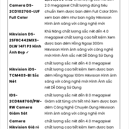
Camera DS-
2.0 megapixel Chất lượng đúng tiêu
2CD1027G0-LUF
chuẩn Xem được ban đêm Full Color 30m
Full Color
xem ban đêm như ban ngày Hikvision
Hình ảnh sáng với công nghệ mới
Khả Năng chất lượng sắc nét đến 4.0
Hikvision DS-
megapixel chất lượng cao tiết kiệm Xem
2SF8C442MXS-
được ban đêm Hồng Ngoại 300m
DLW 14F1 P3 Hình
Hikvision Hình ảnh sáng với công nghệ
Ảnh Đẹp ✓
mới Hình Ảnh sắc nét Dễ Dàng Sử Dụng
chất lượng sắc nét đến 4.0 megapixel
Hikvision iDS-
chất lượng cao tiết kiệm Xem được ban
TCM403-BI Sắc
đêm Hồng Ngoại 100m Hikvision Hình ảnh
Nét
sáng với công nghệ mới Hình Ảnh sắc
nét Dễ Dàng Sử Dụng
IDS-
chất lượng sắc nét đến 8.0 megapixel
2CD8A87G0/PW-
Giám sát từng chi tiết nhỏ Xem được ban
RW Camera
đêm Công Nghệ Chuyên Dụng Hikvision
Giám Sát
Hình ảnh sáng với công nghệ mới
Camera
chất lượng sắc nét đến 4.0 megapixel
Hikvision Giá rẻ
chất lượng cao tiết kiệm Xem được ban