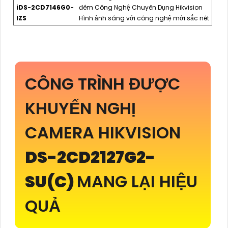
iDS-2CD7146G0-
đêm Công Nghệ Chuyên Dụng Hikvision
IZS
Hình ảnh sáng với công nghệ mới sắc nét
CÔNG TRÌNH ĐƯỢC
KHUYẾN NGHỊ
CAMERA HIKVISION
DS-2CD2127G2-
SU(C)
MANG LẠI HIỆU
QUẢ