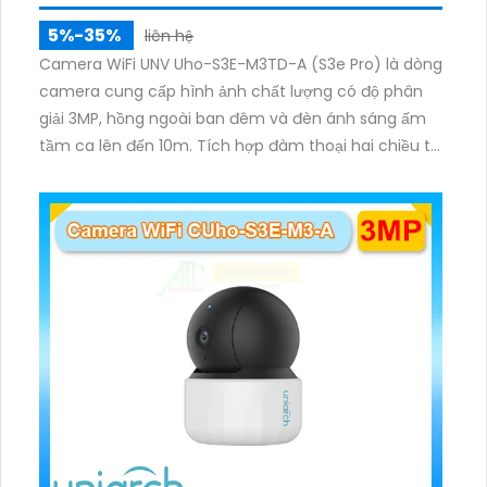
5%-35%
liên hệ
Camera WiFi UNV Uho-S3E-M3TD-A (S3e Pro) là dòng
camera cung cấp hình ảnh chất lượng có độ phân
giải 3MP, hồng ngoài ban đêm và đèn ánh sáng ấm
tầm ca lên đến 10m. Tích hợp đàm thoại hai chiều to
rõ ràng, hỗ trợ thẻ nhớ 512GB, có nút cảm ứng tiện lợi.