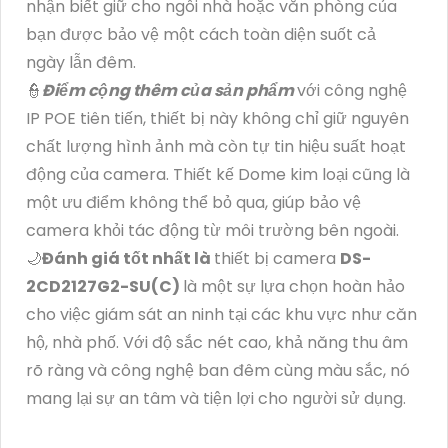
nhận biết giữ cho ngôi nhà hoặc văn phòng của
bạn được bảo vệ một cách toàn diện suốt cả
ngày lẫn đêm.
👮
Điểm cộng thêm của sản phẩm
với công nghệ
IP POE tiên tiến, thiết bị này không chỉ giữ nguyên
chất lượng hình ảnh mà còn tự tin hiệu suất hoạt
động của camera. Thiết kế Dome kim loại cũng là
một ưu điểm không thể bỏ qua, giúp bảo vệ
camera khỏi tác động từ môi trường bên ngoài.
🌙
Đánh giá tốt nhất là
thiết bị camera
DS-
2CD2127G2-SU(C)
là một sự lựa chọn hoàn hảo
cho việc giám sát an ninh tại các khu vực như căn
hộ, nhà phố. Với độ sắc nét cao, khả năng thu âm
rõ ràng và công nghệ ban đêm cùng màu sắc, nó
mang lại sự an tâm và tiện lợi cho người sử dụng.