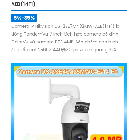
AEB(14F1)
5%-35%
Camera IP Hikvision DS-2SE7C432MW-AEB(14F1) là
dòng TandemVu 7 inch tích hợp camera cố định
ColorVu và camera PTZ 4MP. Sản phẩm cho hình
ảnh sắc nét 2560×1440@30fps zoom quang 32X
hồng ngoại 200m, hỗ trợ đèn trắng 30m, phù hợp
giám sát khu vực rộng cả ngày lẫn đêm.