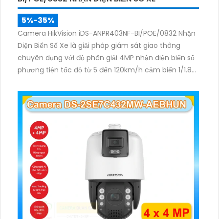
5%-35%
Camera HikVision iDS-ANPR403NF-BI/POE/0832 Nhận
Diện Biển Số Xe là giải pháp giám sát giao thông
chuyên dụng với độ phân giải 4MP nhận diện biển số
phương tiện tốc độ từ 5 đến 120km/h cảm biến 1/1.8
inch WDR 140dB cùng hồng ngoại 60m mang lại hình
ảnh rõ nét.