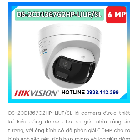
DS-2CD1367G2HP-LIUF/SL là camera được thiết
kế kiểu dáng dome cho ra gốc nhìn rộng ấn
tượng, với ống kính có độ phân giải 6.0MP cho ra
hình ảnh sắc nét, tích hợp micro và loa giúp đàm