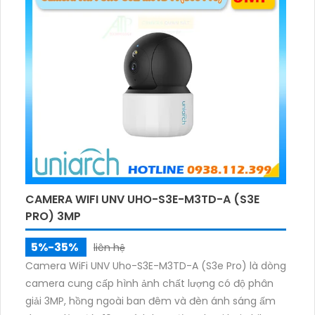
CAMERA WIFI UNV UHO-S3E-M3TD-A (S3E
PRO) 3MP
5%-35%
liên hệ
Camera WiFi UNV Uho-S3E-M3TD-A (S3e Pro) là dòng
camera cung cấp hình ảnh chất lượng có độ phân
giải 3MP, hồng ngoài ban đêm và đèn ánh sáng ấm