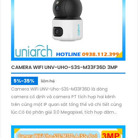
CAMERA WIFI UNV-UHO-S3S-M33F36D 3MP
5%-35%
liên hệ
Camera WiFi UNV-Uho-S3S-M33F36D là dòng
camera cố định và camera PT tích hợp hai kênh
trên cùng một IP quan sát tổng thể và chi tiết cùng
lúc.Có Độ phân giải 3.0 Megapixel, tích hợp đàm
thoại hai chiều. Hồng ngoại ban đêm và đèn ánh
sáng ấm lên đến 10m.