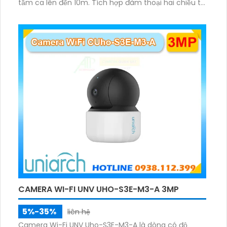
tầm ca lên đến 10m. Tích hợp đàm thoại hai chiều to
rõ ràng, hỗ trợ thẻ nhớ 512GB, có nút cảm ứng tiện lợi.
CAMERA WI-FI UNV UHO-S3E-M3-A 3MP
5%-35%
liên hệ
Camera Wi-Fi UNV Uho-S3E-M3-A là dòng có độ