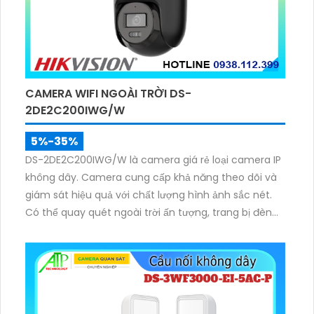
CAMERA WIFI NGOÀI TRỜI DS-
2DE2C200IWG/W
5%-35%
DS-2DE2C200IWG/W là camera giá rẻ loại camera IP
không dây. Camera cung cấp khả năng theo dõi và
giám sát hiệu quả với chất lượng hình ảnh sắc nét.
Có thể quay quét ngoài trời ấn tượng, trang bị đèn
hồng ngoại nhìn ban đêm lên đến 30m, trang bị
micro và loa giúp đàm thoại 2 chiều