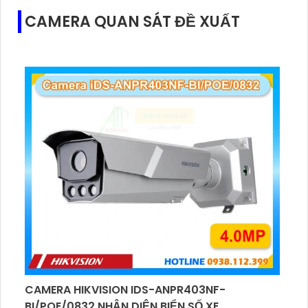
CAMERA QUAN SÁT ĐỀ XUẤT
CAMERA HIKVISION IDS-ANPR403NF-
BI/POE/0832 NHẬN DIỆN BIỂN SỐ XE