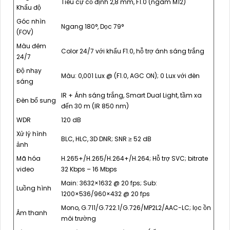
Tiêu cự cố định 2,8 mm, F1.0 (ngàm M12)
Khẩu độ
Góc nhìn
Ngang 180°, Dọc 79°
(FOV)
Màu đêm
Color 24/7 với khẩu F1.0, hỗ trợ ánh sáng trắng
24/7
Độ nhạy
Màu: 0,001 Lux @ (F1.0, AGC ON); 0 Lux với đèn
sáng
IR + Ánh sáng trắng, Smart Dual Light, tầm xa
Đèn bổ sung
đến 30 m (IR 850 nm)
WDR
120 dB
Xử lý hình
BLC, HLC, 3D DNR; SNR ≥ 52 dB
ảnh
Mã hóa
H.265+/H.265/H.264+/H.264; Hỗ trợ SVC; bitrate
video
32 Kbps – 16 Mbps
Main: 3632×1632 @ 20 fps; Sub:
Luồng hình
1200×536/960×432 @ 20 fps
Mono, G.711/G.722.1/G.726/MP2L2/AAC-LC; lọc ồn
Âm thanh
môi trường