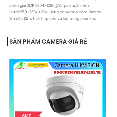
phân giải 3MP 2304×1296@25fps chuẩn nén
Ultra265/H.265/H.264. Hồng ngoại ban đêm tầm xa
lên đến 10m, tích hợp mic và loa trong phạm vi
3m.Hỗ trợ thẻ nhớ MicroSD tối đa 256GB
SẢN PHẨM CAMERA GIÁ RẺ