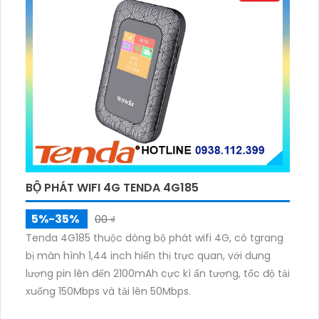
BỘ PHÁT WIFI 4G TENDA 4G185
5%-35%
00 ₫
Tenda 4G185 thuộc dòng bộ phát wifi 4G, có tgrang
bị màn hình 1,44 inch hiển thị trực quan, với dung
lượng pin lên đến 2100mAh cực kì ấn tượng, tốc độ tải
xuống 150Mbps và tải lên 50Mbps.