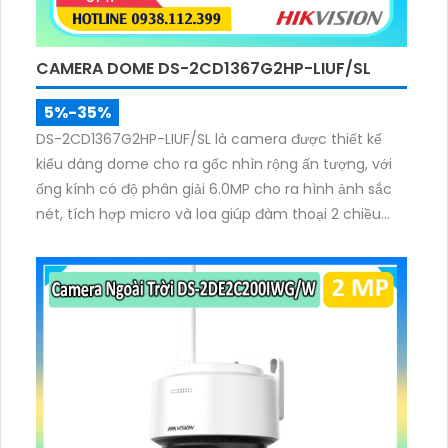
CAMERA DOME DS-2CD1367G2HP-LIUF/SL
5%-35%
DS-2CD1367G2HP-LIUF/SL là camera được thiết kế
kiểu dáng dome cho ra gốc nhìn rộng ấn tượng, với
ống kính có độ phân giải 6.0MP cho ra hình ảnh sắc
nét, tích hợp micro và loa giúp đàm thoại 2 chiều
trực tiếp trên camera, trang bị chống nước IP 67