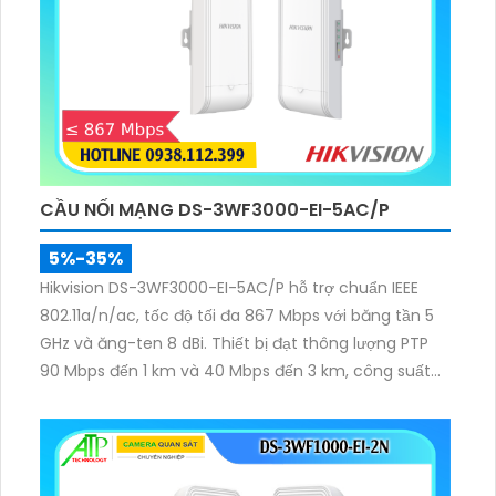
CẦU NỐI MẠNG DS-3WF3000-EI-5AC/P
5%-35%
Hikvision DS-3WF3000-EI-5AC/P hỗ trợ chuẩn IEEE
802.11a/n/ac, tốc độ tối đa 867 Mbps với băng tần 5
GHz và ăng-ten 8 dBi. Thiết bị đạt thông lượng PTP
90 Mbps đến 1 km và 40 Mbps đến 3 km, công suất
phát 22 dBm, độ nhạy thu -84 dBm, đảm bảo truyền
tải dữ liệu và video giám sát ổn định ở khoảng cách
xa.