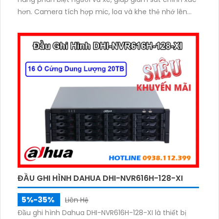
hơn. Camera tích hợp mic, loa và khe thẻ nhớ lên
đến 512GB hỗ trợ cảnh báo chủ động với loa và đèn
báo xanh đỏ. Với thiết kế bền bỉ, camera phù hợp lắp
đặt trong nhiều môi trường khác nhau.
ĐẦU GHI HÌNH DAHUA DHI-NVR616H-128-XI
5%-35%
Liên Hệ
Đầu ghi hình Dahua DHI-NVR616H-128-XI là thiết bị