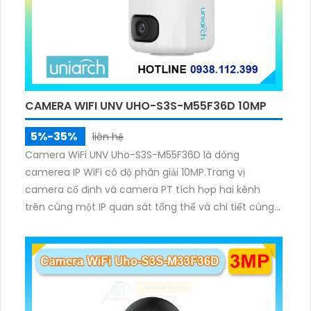
CAMERA WIFI UNV UHO-S3S-M55F36D 10MP
5%-35%
liên hệ
Camera WiFi UNV Uho-S3S-M55F36D là dòng
camerea IP WiFi có độ phân giải 10MP.Trang vị
camera cố định và camera PT tích hợp hai kênh
trên cùng một IP quan sát tổng thể và chi tiết cùng
lúc, hỗ trợ đàm thoại hai chiều cảnh báo âm thanh
ánh sáng. Kết hợp hồng ngoại và đèn ấm cho hình
ảnh có màu trong nhiều điều kiện khác nhau trong
phạm vi 3m.