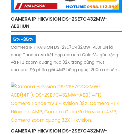
CAMERA IP HIKVISION DS-2SE7C432MW-
AEBHUN
5%-35%
Camera IP HIKVISION DS-2SE7C432MW-AEBHUN là
dòng TandemVu kết hợp camera ColorVu góc rộng
và PTZ zoom quang học 32X trong cùng một
camera. Độ phân giải 4MP hồng ngoại 200m chuẩn
nén H.265+ cùng khả năng quan sát màu ban đêm
giúp giám sát khu vực rộng với hình ảnh rõ nét cả
ngày và đêm.
CAMERA IP HIKVISION DS-2SE7C432MW-