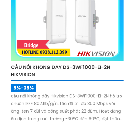
CẦU NỐI KHÔNG DÂY DS-3WF1000-EI-2N
HIKVISION
5%-35%
cầu nối không dây Hikvision DS-3WF1000-EI-2N hỗ trợ
chuẩn IEEE 802.11b/g/n, tốc độ tối đa 300 Mbps với
ăng-ten 7 dBi và công suất phát 22 dBm. Hoạt động
ổn định trong môi trường -30°C đến 60°C, đạt thông
lượng PTP ~90 Mbps ở 0,5 km. Thiết kế IP55 bền bỉ,
cấp nguồn PoE 12–24VDC