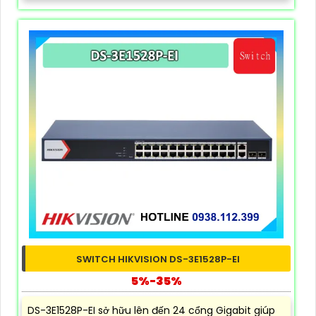
SWITCH HIKVISION DS-3E1528P-EI
5%-35%
DS-3E1528P-EI sở hữu lên đến 24 cổng Gigabit giúp