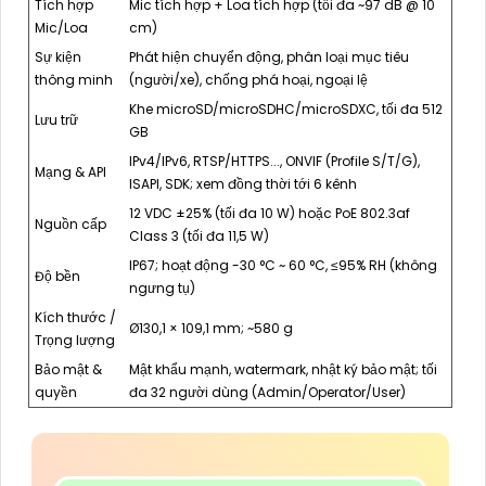
Tích hợp
Mic tích hợp + Loa tích hợp (tối đa ~97 dB @ 10
Mic/Loa
cm)
Sự kiện
Phát hiện chuyển động, phân loại mục tiêu
thông minh
(người/xe), chống phá hoại, ngoại lệ
Khe microSD/microSDHC/microSDXC, tối đa 512
Lưu trữ
GB
IPv4/IPv6, RTSP/HTTPS..., ONVIF (Profile S/T/G),
Mạng & API
ISAPI, SDK; xem đồng thời tới 6 kênh
12 VDC ±25% (tối đa 10 W) hoặc PoE 802.3af
Nguồn cấp
Class 3 (tối đa 11,5 W)
IP67; hoạt động -30 °C ~ 60 °C, ≤95% RH (không
Độ bền
ngưng tụ)
Kích thước /
Ø130,1 × 109,1 mm; ~580 g
Trọng lượng
Bảo mật &
Mật khẩu mạnh, watermark, nhật ký bảo mật; tối
quyền
đa 32 người dùng (Admin/Operator/User)