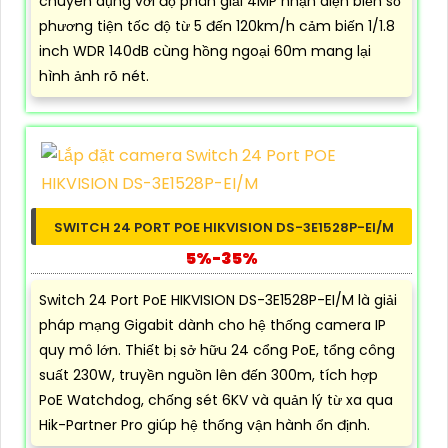
chuyên dụng với độ phân giải 4MP nhận diện biển số
phương tiện tốc độ từ 5 đến 120km/h cảm biến 1/1.8
inch WDR 140dB cùng hồng ngoại 60m mang lại
hình ảnh rõ nét.
SWITCH 24 PORT POE HIKVISION DS-3E1528P-EI/M
5%-35%
Switch 24 Port PoE HIKVISION DS-3E1528P-EI/M là giải
pháp mạng Gigabit dành cho hệ thống camera IP
quy mô lớn. Thiết bị sở hữu 24 cổng PoE, tổng công
suất 230W, truyền nguồn lên đến 300m, tích hợp
PoE Watchdog, chống sét 6KV và quản lý từ xa qua
Hik-Partner Pro giúp hệ thống vận hành ổn định.