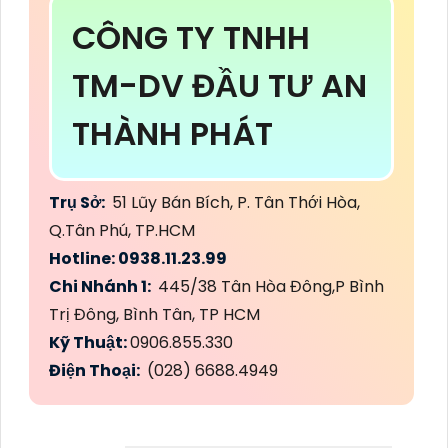
CÔNG TY TNHH
TM-DV ĐẦU TƯ AN
THÀNH PHÁT
Trụ Sở:
51 Lũy Bán Bích, P. Tân Thới Hòa,
Q.Tân Phú, TP.HCM
Hotline: 0938.11.23.99
Chi Nhánh 1:
445/38 Tân Hòa Đông,P Bình
Trị Đông, Bình Tân, TP HCM
Kỹ Thuật:
0906.855.330
Điện Thoại:
(028) 6688.4949