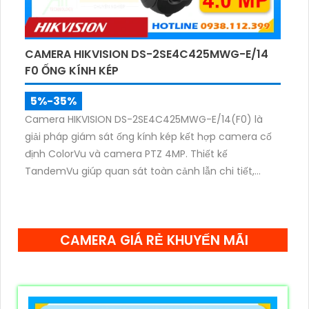
CAMERA HIKVISION DS-2SE4C425MWG-E/14
F0 ỐNG KÍNH KÉP
5%-35%
Camera HIKVISION DS-2SE4C425MWG-E/14(F0) là
giải pháp giám sát ống kính kép kết hợp camera cố
định ColorVu và camera PTZ 4MP. Thiết kế
TandemVu giúp quan sát toàn cảnh lẫn chi tiết,
zoom quang 25X, hồng ngoại 100m cùng hình ảnh
màu sắc rõ nét cả ngày lẫn đêm.
CAMERA GIÁ RẺ KHUYẾN MÃI