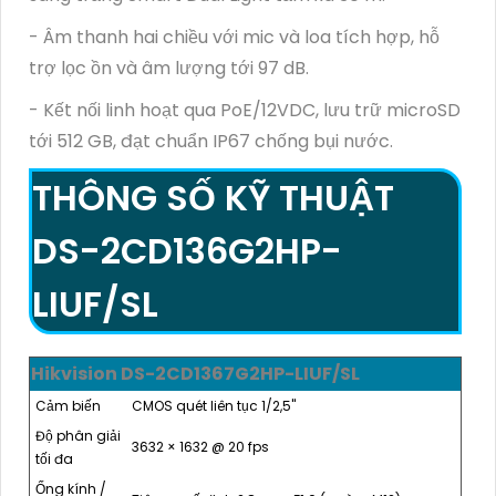
- Âm thanh hai chiều với mic và loa tích hợp, hỗ
trợ lọc ồn và âm lượng tới 97 dB.
- Kết nối linh hoạt qua PoE/12VDC, lưu trữ microSD
tới 512 GB, đạt chuẩn IP67 chống bụi nước.
THÔNG SỐ KỸ THUẬT
DS-2CD136G2HP-
LIUF/SL
Hikvision DS-2CD1367G2HP-LIUF/SL
Cảm biến
CMOS quét liên tục 1/2,5"
Độ phân giải
3632 × 1632 @ 20 fps
tối đa
Ống kính /