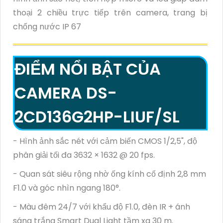
thoại 2 chiều trực tiếp trên camera, trang bị
chống nước IP 67
ĐIỂM NỔI BẬT CỦA
CAMERA DS-
2CD136G2HP-LIUF/SL
- Hình ảnh sắc nét với cảm biến CMOS 1/2,5", độ
phân giải tối đa 3632 × 1632 @ 20 fps.
- Quan sát siêu rộng nhờ ống kính cố định 2,8 mm
F1.0 và góc nhìn ngang 180°.
- Màu đêm 24/7 với khẩu độ F1.0, đèn IR + ánh
sáng trắng Smart Dual Light tầm xa 30 m.