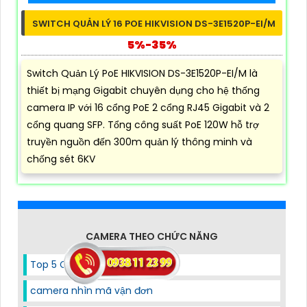
SWITCH QUẢN LÝ 16 POE HIKVISION DS-3E1520P-EI/M
5%-35%
Switch Quản Lý PoE HIKVISION DS-3E1520P-EI/M là
thiết bị mạng Gigabit chuyên dụng cho hệ thống
camera IP với 16 cổng PoE 2 cổng RJ45 Gigabit và 2
cổng quang SFP. Tổng công suất PoE 120W hỗ trợ
truyền nguồn đến 300m quản lý thông minh và
chống sét 6KV
CAMERA THEO CHỨC NĂNG
Top 5 Camera 2 Mắt Nên Mua
camera nhìn mã vận đơn