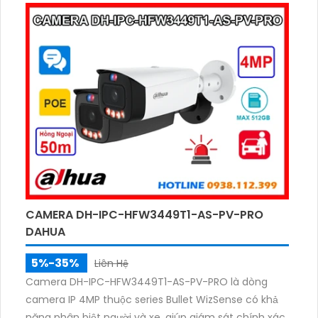
CAMERA DH-IPC-HFW3449T1-AS-PV-PRO
DAHUA
5%-35%
Liên Hệ
Camera DH-IPC-HFW3449T1-AS-PV-PRO là dòng
camera IP 4MP thuộc series Bullet WizSense có khả
năng phân biệt người và xe, giúp giám sát chính xác