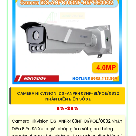
CAMERA HIKVISION IDS-ANPR403NF-BI/POE/0832
NHẬN DIỆN BIỂN SỐ XE
5%-35%
Camera HikVision iDS-ANPR403NF-BI/POE/0832 Nhận
Diện Biển Số Xe là giải pháp giám sát giao thông