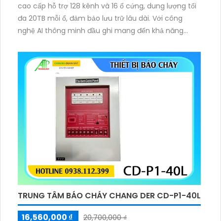
cao cấp hỗ trợ 128 kênh và 16 ổ cứng, dung lượng tối
đa 20TB mỗi ổ, đảm bảo lưu trữ lâu dài. Với công
nghệ AI thông minh đầu ghi mang đến khả năng
giám sát hiệu quả, hình ảnh sắc nét có giá rẻ, chất
lượng ổn định, phù hợp cho hệ thống an ninh quy mô
lớn.
TRUNG TÂM BÁO CHÁY CHANG DER CD-P1-40L
16,560,000 ₫
20,700,000 ₫