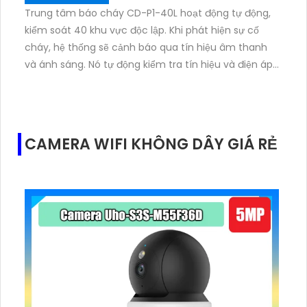
Trung tâm báo cháy CD-P1-40L hoạt động tự động,
kiểm soát 40 khu vực độc lập. Khi phát hiện sự cố
cháy, hệ thống sẽ cảnh báo qua tín hiệu âm thanh
và ánh sáng. Nó tự động kiểm tra tín hiệu và điện áp,
xác minh báo động trong 9 giây để tránh báo động
giả, đồng thời đảm bảo hoạt động liên tục với nguồn
pin dự phòng.
CAMERA WIFI KHÔNG DÂY GIÁ RẺ