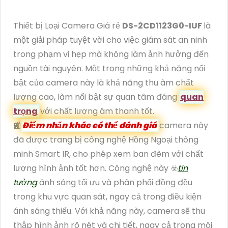
Thiết bị Loại Camera Giá rẻ
DS-2CD1123G0-IUF
là
một giải pháp tuyệt vời cho việc giám sát an ninh
trong phạm vi hẹp mà không làm ảnh hưởng đến
nguồn tài nguyên. Một trong những khả năng nổi
bật của camera này là khả năng thu âm chất
lượng cao, làm nổi bật sự quan tâm đáng
quan
trọng
với chất lượng âm thanh tốt.
📰
Điểm nhấn khác có thể đánh giá
camera này
đã được trang bị công nghệ Hồng Ngoại thông
minh Smart IR, cho phép xem ban đêm với chất
lượng hình ảnh tốt hơn. Công nghệ này ☣️
tin
tưởng
ánh sáng tối ưu và phân phối đồng đều
trong khu vực quan sát, ngay cả trong điều kiện
ánh sáng thiếu. Với khả năng này, camera sẽ thu
thập hình ảnh rõ nét và chi tiết, ngay cả trong môi