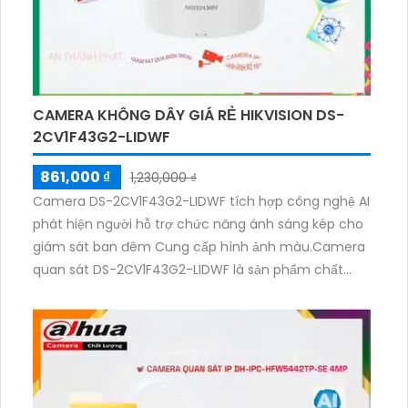
CAMERA KHÔNG DÂY GIÁ RẺ HIKVISION DS-
2CV1F43G2-LIDWF
861,000 ₫
1,230,000 ₫
Camera DS-2CV1F43G2-LIDWF tích hợp công nghệ AI
phát hiện người hỗ trợ chức năng ánh sáng kép cho
giám sát ban đêm Cung cấp hình ảnh màu.Camera
quan sát DS-2CV1F43G2-LIDWF là sản phẩm chất
lượng cao với chức năng phát hiện người HD IP, giúp
giám sát an ninh hiệu quả. Camera này có thiết kế
hiện đại, hình ảnh sắc nét, giúp theo dõi mọi hoạt
động tại nhà hay văn phòng một cách chi tiết và rõ
ràng. Với khả năng kết nối internet, người dùng có
thể theo dõi từ xa bằng điện thoại thông minh, máy