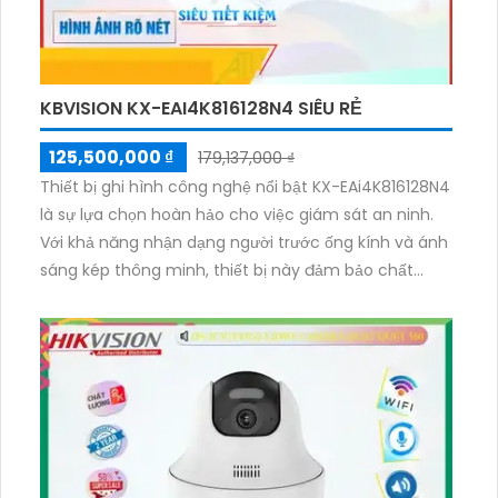
KBVISION KX-EAI4K816128N4 SIÊU RẺ
125,500,000 ₫
179,137,000 ₫
Thiết bị ghi hình công nghệ nổi bật KX-EAi4K816128N4
là sự lựa chọn hoàn hảo cho việc giám sát an ninh.
Với khả năng nhận dạng người trước ống kính và ánh
sáng kép thông minh, thiết bị này đảm bảo chất
lượng hình ảnh sắc nét. Sử dụng công nghệ chip xử lý
hình ảnh tiên tiến và băng thông 1000 Mbps, cho
phép xem ban đêm và lưu trữ dữ liệu lên tới 16 ổ
cứng IP. Hỗ trợ nhiều định dạng hình ảnh như
H.265+/H.265/H.264+/H.264, ONVIF. Chắc chắn sẽ
mang lại trải nghiệm giám sát tuyệt vời cho người
dùng.