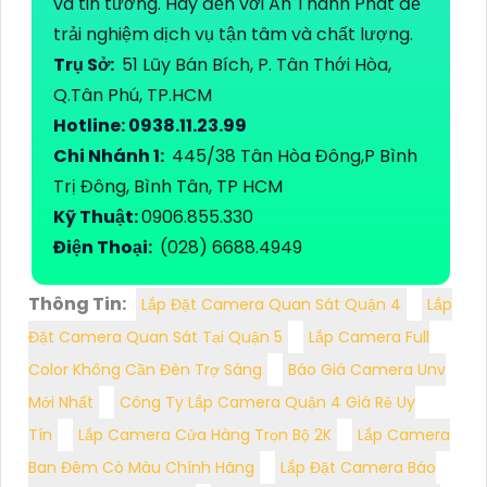
và tin tưởng. Hãy đến với An Thành Phát để
trải nghiệm dịch vụ tận tâm và chất lượng.
Trụ Sở:
51 Lũy Bán Bích, P. Tân Thới Hòa,
Q.Tân Phú, TP.HCM
Hotline: 0938.11.23.99
Chi Nhánh 1:
445/38 Tân Hòa Đông,P Bình
Trị Đông, Bình Tân, TP HCM
Kỹ Thuật:
0906.855.330
Điện Thoại:
(028) 6688.4949
Thông Tin:
Lắp Đặt Camera Quan Sát Quận 4
Lắp
Đặt Camera Quan Sát Tại Quận 5
Lắp Camera Full
Color Không Cần Đèn Trợ Sáng
Báo Giá Camera Unv
Mới Nhất
Công Ty Lắp Camera Quận 4 Giá Rẻ Uy
Tín
Lắp Camera Cửa Hàng Trọn Bộ 2K
Lắp Camera
Ban Đêm Có Màu Chính Hãng
Lắp Đặt Camera Báo