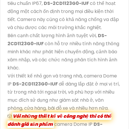
tiêu chuẩn IP67,
DS-2CD1123G0-IUF
có thể hoạt
động một cách ổn định trong mọi điều kiện thời
tiết. Camera này cũng có khả năng chống va đập
và chịu được các môi trường khắc nghiệt.
Bên cạnh chất lượng hình ảnh tuyệt vời,
DS-
2CD1123G0-IUF
còn hỗ trợ nhiều tính năng thông
minh khác như phát hiện chuyển động, cảnh báo
xâm nhập, và các chức năng phân tích hình ảnh
khác.
Với thiết kế nhỏ gọn và trang nhã, camera Dome
IP
DS-2CD1123G0-IUF
dễ dàng lắp đặt ở mọi vị trí,
từ trong nhà tới ngoại trời, và phù hợp với nhiều
mục đích sử dụng như giám sát nhà ở, văn
phòng, cửa hàng, bãi đỗ xe và nhiều hơn nữa.
🎲
Vói những thiết kế về công nghệ thì có thể
đánh giá sản phẩm
camera Dome IP
DS-