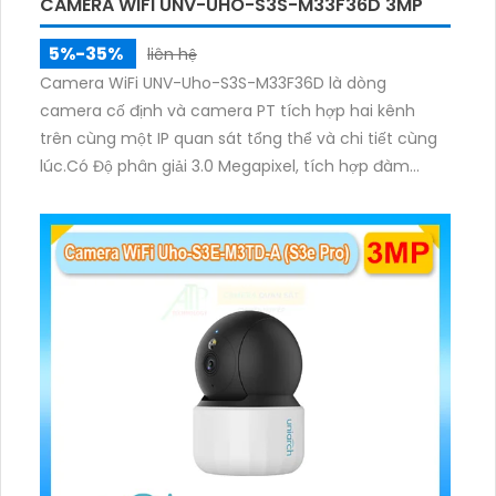
CAMERA WIFI UNV-UHO-S3S-M33F36D 3MP
5%-35%
liên hệ
Camera WiFi UNV-Uho-S3S-M33F36D là dòng
camera cố định và camera PT tích hợp hai kênh
trên cùng một IP quan sát tổng thể và chi tiết cùng
lúc.Có Độ phân giải 3.0 Megapixel, tích hợp đàm
thoại hai chiều. Hồng ngoại ban đêm và đèn ánh
sáng ấm lên đến 10m.