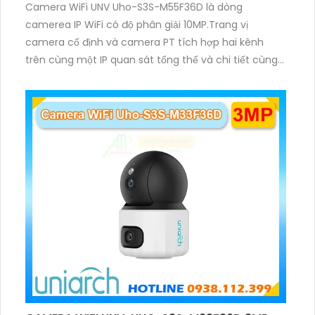
Camera WiFi UNV Uho-S3S-M55F36D là dòng
camerea IP WiFi có độ phân giải 10MP.Trang vị
camera cố định và camera PT tích hợp hai kênh
trên cùng một IP quan sát tổng thể và chi tiết cùng
lúc, hỗ trợ đàm thoại hai chiều cảnh báo âm thanh
ánh sáng. Kết hợp hồng ngoại và đèn ấm cho hình
ảnh có màu trong nhiều điều kiện khác nhau trong
phạm vi 3m.