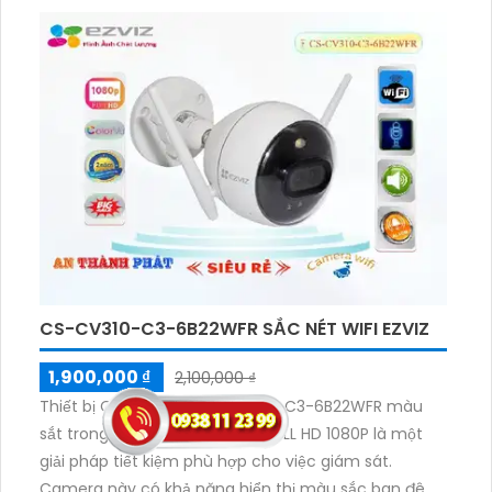
CS-CV310-C3-6B22WFR SẮC NÉT WIFI EZVIZ
1,900,000 ₫
2,100,000 ₫
Thiết bị Camera Wifi CS-CV310-C3-6B22WFR màu
sắt trong sáng 2.0 megapixel FULL HD 1080P là một
giải pháp tiết kiệm phù hợp cho việc giám sát.
Camera này có khả năng hiển thị màu sắc ban đêm