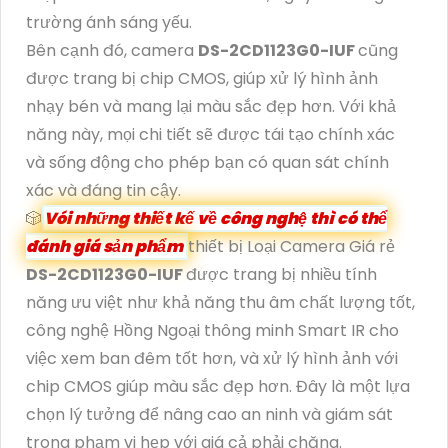
trường ánh sáng yếu.
Bên cạnh đó, camera
DS-2CD1123G0-IUF
cũng
được trang bị chip CMOS, giúp xử lý hình ảnh
nhạy bén và mang lại màu sắc đẹp hơn. Với khả
năng này, mọi chi tiết sẽ được tái tạo chính xác
và sống động cho phép bạn có quan sát chính
xác và đáng tin cậy.
🎲
Vói những thiết kế về công nghệ thì có thể
đánh giá sản phẩm
thiết bị Loại Camera Giá rẻ
DS-2CD1123G0-IUF
được trang bị nhiều tính
năng ưu việt như khả năng thu âm chất lượng tốt,
công nghệ Hồng Ngoại thông minh Smart IR cho
việc xem ban đêm tốt hơn, và xử lý hình ảnh với
chip CMOS giúp màu sắc đẹp hơn. Đây là một lựa
chọn lý tưởng để nâng cao an ninh và giám sát
trong phạm vi hẹp với giá cả phải chăng.