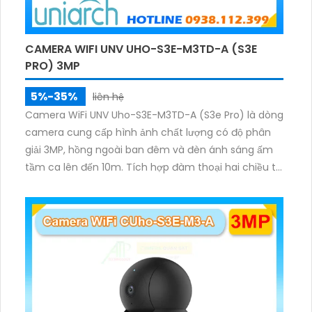
CAMERA WIFI UNV UHO-S3E-M3TD-A (S3E
PRO) 3MP
5%-35%
liên hệ
Camera WiFi UNV Uho-S3E-M3TD-A (S3e Pro) là dòng
camera cung cấp hình ảnh chất lượng có độ phân
giải 3MP, hồng ngoài ban đêm và đèn ánh sáng ấm
tầm ca lên đến 10m. Tích hợp đàm thoại hai chiều to
rõ ràng, hỗ trợ thẻ nhớ 512GB, có nút cảm ứng tiện lợi.