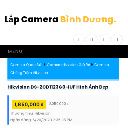
Lắp Camera
Bình Dương.
Facebook
Twitter
Instagram
Drib
MENU
Camera Quan Sát
Camera Hikvision Giá Rẻ
Camera
Chống Trộm Hikvision
Hikvision DS-2CD1123G0-IUF Hình Ảnh Đẹp
1,850,000 ₫
2,050,000 ₫
Thương hiệu:
Hikvision
Ngày đăng:
6/20/2023 2:35:35 PM