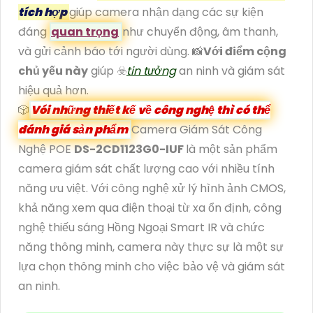
tích hợp
giúp camera nhận dạng các sự kiện
đáng
quan trọng
như chuyển động, âm thanh,
và gửi cảnh báo tới người dùng. 📸
Với điểm cộng
chủ yếu này
giúp ☣️
tin tưởng
an ninh và giám sát
hiệu quả hơn.
🎲
Vói những thiết kế về công nghệ thì có thể
đánh giá sản phẩm
Camera Giám Sát Công
Nghệ POE
DS-2CD1123G0-IUF
là một sản phẩm
camera giám sát chất lượng cao với nhiều tính
năng ưu việt. Với công nghệ xử lý hình ảnh CMOS,
khả năng xem qua điện thoại từ xa ổn định, công
nghệ thiếu sáng Hồng Ngoại Smart IR và chức
năng thông minh, camera này thực sự là một sự
lựa chọn thông minh cho việc bảo vệ và giám sát
an ninh.