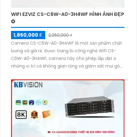
WIFI EZVIZ CS-C6W-A0-3H4WF HÌNH ẢNH ĐẸP
✪
1,850,000 ₫
2,050,000 ₫
Camera CS-C6W-A0-3H4WF là một sản phẩm chất
lượng và giá rẻ. Được trang bị công nghệ Wifi CS-
C6W-A0-3H4WF, camera này cho phép lắp đặt ở
những vị trí có không gian rộng và giám sát mọi góc
độ bằng khả năng xoay 360 độ. Camera sử dụng
công nghệ mới IP Wifi Digital, đảm bảo chất lượng
hình ảnh sắc nét lên đến 4.0 MP. Ngoài ra, camera
còn tích hợp chức năng xoay 360 độ và thu âm cao
cấp. Đặc biệt, camera còn được trang bị công nghệ
hồng ngoại thông minh Smart IR, với tầm quan sát
ban đêm lên đến 10m, giúp quan sát tối ưu hơn trong
điều kiện ánh sáng yếu.