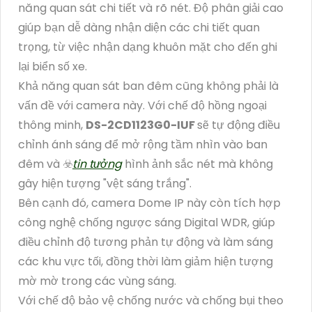
năng quan sát chi tiết và rõ nét. Độ phân giải cao
giúp bạn dễ dàng nhận diện các chi tiết quan
trọng, từ việc nhận dạng khuôn mặt cho đến ghi
lại biển số xe.
Khả năng quan sát ban đêm cũng không phải là
vấn đề với camera này. Với chế độ hồng ngoại
thông minh,
DS-2CD1123G0-IUF
sẽ tự động điều
chỉnh ánh sáng để mở rộng tầm nhìn vào ban
đêm và ☣️
tin tưởng
hình ảnh sắc nét mà không
gây hiện tượng "vệt sáng trắng".
Bên cạnh đó, camera Dome IP này còn tích hợp
công nghệ chống ngược sáng Digital WDR, giúp
điều chỉnh độ tương phản tự động và làm sáng
các khu vực tối, đồng thời làm giảm hiện tượng
mờ mờ trong các vùng sáng.
Với chế độ bảo vệ chống nước và chống bụi theo