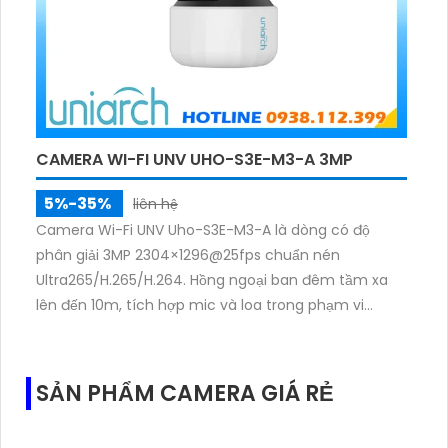
CAMERA WI-FI UNV UHO-S3E-M3-A 3MP
5%-35%
liên hệ
Camera Wi-Fi UNV Uho-S3E-M3-A là dòng có độ
phân giải 3MP 2304×1296@25fps chuẩn nén
Ultra265/H.265/H.264. Hồng ngoại ban đêm tầm xa
lên đến 10m, tích hợp mic và loa trong phạm vi
3m.Hỗ trợ thẻ nhớ MicroSD tối đa 256GB
SẢN PHẨM CAMERA GIÁ RẺ