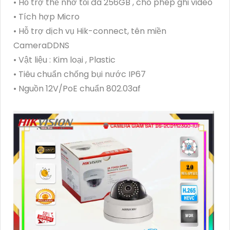
• Hỗ trợ thẻ nhớ tối đa 256GB , cho phép ghi video
• Tích hợp Micro
• Hỗ trợ dịch vụ Hik-connect, tên miền
CameraDDNS
• Vật liệu : Kim loại , Plastic
• Tiêu chuẩn chống bụi nước IP67
• Nguồn 12V/PoE chuẩn 802.03af