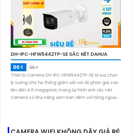
tính bảng hay máy tính mọi lúc, mọi nơi, mang lại sự
tiện lợi và an toàn tuyệt đối.
DH-IPC-HFW5442TP-SE SẮC NÉT DAHUA
00 ₫
00 ₫
Thiết bị Camera DH-IPC-HFW5442TP-SE là lựa chọn
lý tưởng cho hệ thống giám sát với độ phân giải cao
lên đến 4.0 megapixel, mang lại hình ảnh sắc nét.
Camera có khả năng xem ban đêm với hồng ngoại
cực xa lên đến 50m. Thiết bị được trang bị công
nghệ kết nối web và RJ45 tiện lợi. Với thiết kế plastic
chắc chắn, camera Hồng Ngoại SMD này cung cấp
chất lượng hình ảnh cao cấp và âm thanh rõ ràng,
CAMERA WIFI KHÔNG DÂY GIÁ RẺ