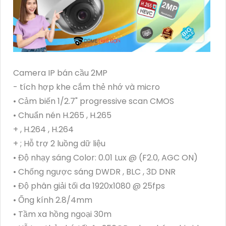
Camera IP bán cầu 2MP
- tích hợp khe cắm thẻ nhớ và micro
• Cảm biến 1/2.7" progressive scan CMOS
• Chuẩn nén H.265 , H.265
+ , H.264 , H.264
+ ; Hỗ trợ 2 luồng dữ liệu
• Độ nhạy sáng Color: 0.01 Lux @ (F2.0, AGC ON)
• Chống ngược sáng DWDR , BLC , 3D DNR
• Độ phân giải tối đa 1920x1080 @ 25fps
• Ống kính 2.8/4mm
• Tầm xa hồng ngoại 30m