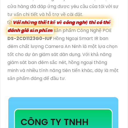
cửa hàng đã đáp ứng được yêu cầu của tôi với sự
tư vấn chi tiết và hỗ trợ về cài đặt.
🎲
Vói những thiết kế về công nghệ thì có thể
đánh giá sản phẩm
sản phẩm Công Nghệ POE
DS-2CD1123G0-IUF
Hồng Ngoại Smart IR ban
đêm chất lượng Camera An Ninh là một lựa chọn
tốt cho dự án giám sát dân dụng. Với khả năng
giám sát ban đêm sắc nét, hồng ngoại thông
minh và nhiều tính năng tiên tiến khác, đây là một
sản phẩm đáng để đầu tư.
CÔNG TY TNHH