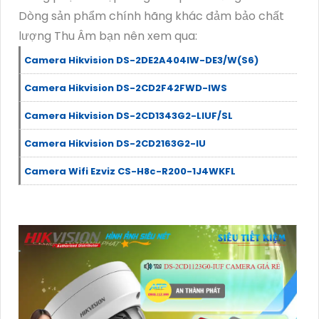
Dòng sản phẩm chính hãng khác đảm bảo chất
lượng Thu Âm bạn nên xem qua:
Camera Hikvision DS-2DE2A404IW-DE3/W(S6)
Camera Hikvision DS-2CD2F42FWD-IWS
Camera Hikvision DS-2CD1343G2-LIUF/SL
Camera Hikvision DS-2CD2163G2-IU
Camera Wifi Ezviz CS-H8c-R200-1J4WKFL