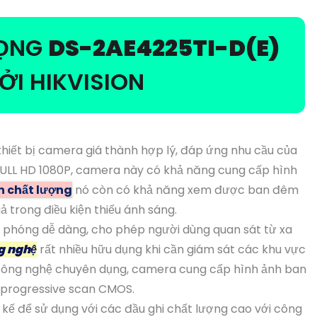
RỌNG
DS-2AE4225TI-D(E)
I HIKVISION
thiết bị camera giá thành hợp lý, đáp ứng nhu cầu của
 FULL HD 1080P, camera này có khả năng cung cấp hình
n chất lượng
nó còn có khả năng xem được ban đêm
ả trong điều kiện thiếu ánh sáng.
phóng dễ dàng, cho phép người dùng quan sát từ xa
g nghệ
rất nhiều hữu dụng khi cần giám sát các khu vực
công nghệ chuyên dụng, camera cung cấp hình ảnh ban
i progressive scan CMOS.
 kế để sử dụng với các đầu ghi chất lượng cao với công