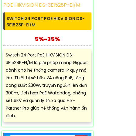
SWITCH 24 PORT POE HIKVISION DS-
3E1528P-EI/M
5%-35%
Switch 24 Port PoE HIKVISION DS-
3E1528P-EI/M là giải pháp mạng Gigabit
dành cho hệ thống camera IP quy mô
lớn. Thiết bị sở hữu 24 cổng PoE, tổng
công suất 230W, truyền nguồn lên đến
300m, tích hợp PoE Watchdog, chống
sét 6KV và quản lý từ xa qua Hik-
Partner Pro giúp hệ thống vận hành ổn
định.