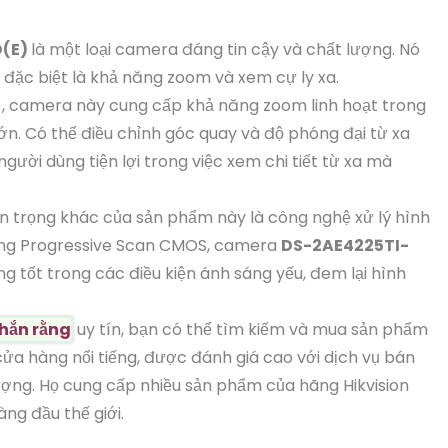
D(E)
là một loại camera đáng tin cậy và chất lượng. Nó
 đặc biệt là khả năng zoom và xem cự ly xa.
, camera này cung cấp khả năng zoom linh hoạt trong
lớn. Có thể điều chỉnh góc quay và độ phóng đại từ xa
người dùng tiện lợi trong việc xem chi tiết từ xa mà
 trọng khác của sản phẩm này là công nghệ xử lý hình
dụng Progressive Scan CMOS, camera
DS-2AE4225TI-
g tốt trong các điều kiện ánh sáng yếu, đem lại hình
hắn rằng
uy tín, bạn có thể tìm kiếm và mua sản phẩm
ửa hàng nổi tiếng, được đánh giá cao với dịch vụ bán
ợng. Họ cung cấp nhiều sản phẩm của hãng Hikvision
ng đầu thế giới.