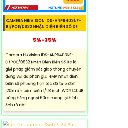
CAMERA HIKVISION IDS-ANPR403NF-
BI/POE/0832 NHẬN DIỆN BIỂN SỐ XE
5%-35%
Camera HikVision iDS-ANPR403NF-
BI/POE/0832 Nhận Diện Biển Số Xe là
giải pháp giám sát giao thông chuyên
dụng với độ phân giải 4MP nhận diện
biển số phương tiện tốc độ từ 5 đến
120km/h cảm biến 1/1.8 inch WDR 140dB
cùng hồng ngoại 60m mang lại hình
ảnh rõ nét.