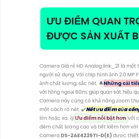
ƯU ĐIỂM QUAN T
ĐƯỢC SẢN XUẤT BỞ
Camera Giá rẻ HD Analog link_21 là một 
người sử dụng. Với chip hình ảnh 2.0 MP
ảnh chất lượng, sắc nét. 🔔
Những cải tiế
với hồng ngoại 80m, giúp quan sát hiệu qu
Camera này cũng có khả năng zoom thu 
một cách rõ nét. ✔️
Nét ưu điểm của côn
lớn hoặc xa. ️🥈
Ưu điểm nỗi bật hơn
với 
đêm chất lượng cao và tiết kiệm hơn vớ
Camera
DS-2AE4225TI-D(E)
được thiết