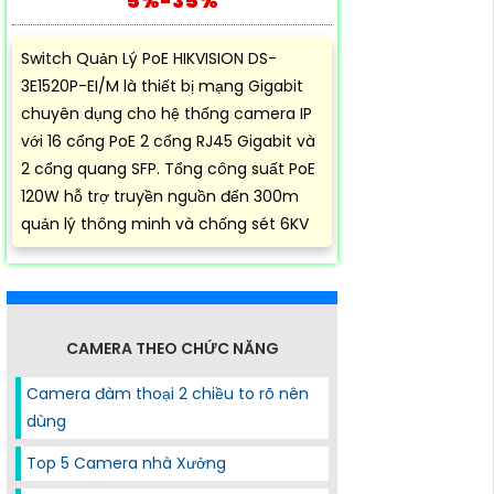
5%-35%
Switch Quản Lý PoE HIKVISION DS-
3E1520P-EI/M là thiết bị mạng Gigabit
chuyên dụng cho hệ thống camera IP
với 16 cổng PoE 2 cổng RJ45 Gigabit và
2 cổng quang SFP. Tổng công suất PoE
120W hỗ trợ truyền nguồn đến 300m
quản lý thông minh và chống sét 6KV
CAMERA THEO CHỨC NĂNG
Camera đàm thoại 2 chiều to rõ nên
dùng
Top 5 Camera nhà Xưởng