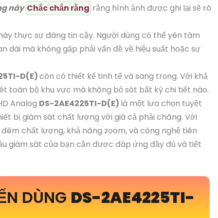
ng này
Chắc chắn rằng
rằng hình ảnh được ghi lại sẽ rõ
ày thực sự đáng tin cậy. Người dùng có thể yên tâm
gian dài mà không gặp phải vấn đề về hiệu suất hoặc sự
25TI-D(E)
còn có thiết kế tinh tế và sang trọng. Với khả
t toàn bộ khu vực mà không bỏ sót bất kỳ chi tiết nào.
 HD Analog
DS-2AE4225TI-D(E)
là một lựa chọn tuyệt
ết bị giám sát chất lượng với giá cả phải chăng. Với
n đêm chất lượng, khả năng zoom, và công nghệ tiên
ầu giám sát của bạn cần được đáp ứng đầy đủ và tiết
YẾN DÙNG
DS-2AE4225TI-