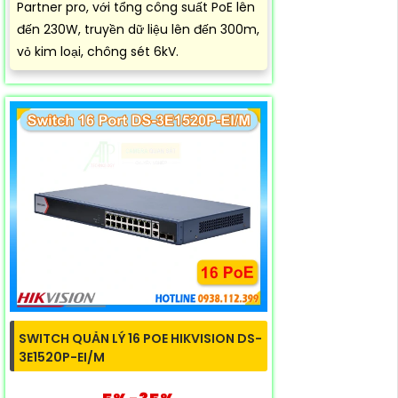
Partner pro, với tổng công suất PoE lên
đến 230W, truyền dữ liệu lên đến 300m,
vỏ kim loại, chông sét 6kV.
SWITCH QUẢN LÝ 16 POE HIKVISION DS-
3E1520P-EI/M