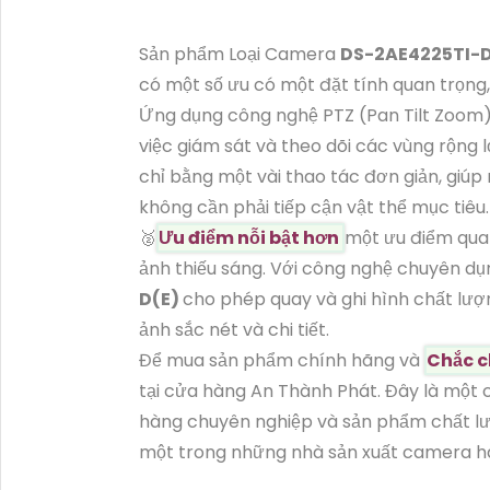
Sản phẩm Loại Camera
DS-2AE4225TI-
có một số ưu có một đặt tính quan trọng,
Ứng dụng công nghệ PTZ (Pan Tilt Zoom)
việc giám sát và theo dõi các vùng rộng 
chỉ bằng một vài thao tác đơn giản, giúp 
không cần phải tiếp cận vật thể mục tiêu.
️🥈
Ưu điểm nỗi bật hơn
một ưu điểm quan
ảnh thiếu sáng. Với công nghệ chuyên 
D(E)
cho phép quay và ghi hình chất lượn
ảnh sắc nét và chi tiết.
Để mua sản phẩm chính hãng và
Chắc c
tại cửa hàng An Thành Phát. Đây là một c
hàng chuyên nghiệp và sản phẩm chất lư
một trong những nhà sản xuất camera hà