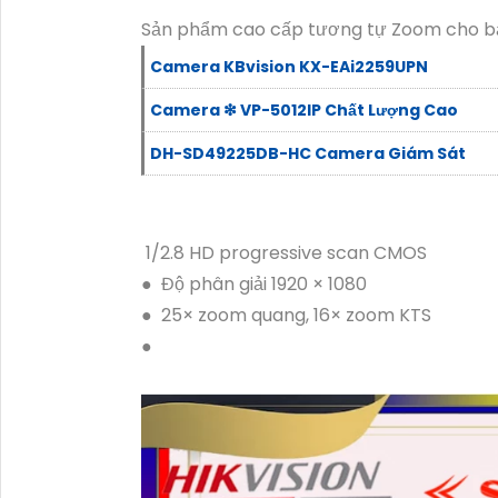
Sản phẩm cao cấp tương tự Zoom cho b
Camera KBvision KX-EAi2259UPN
Camera ❇ VP-5012IP Chất Lượng Cao
DH-SD49225DB-HC Camera Giám Sát
 1/2.8 HD progressive scan CMOS
●  Độ phân giải 1920 × 1080
●  25× zoom quang, 16× zoom KTS
●