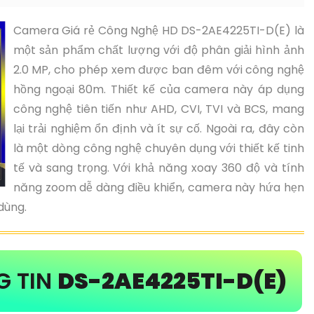
Camera Giá rẻ Công Nghệ HD DS-2AE4225TI-D(E) là
một sản phẩm chất lượng với độ phân giải hình ảnh
2.0 MP, cho phép xem được ban đêm với công nghệ
hồng ngoại 80m. Thiết kế của camera này áp dụng
công nghệ tiên tiến như AHD, CVI, TVI và BCS, mang
lại trải nghiệm ổn định và ít sự cố. Ngoài ra, đây còn
là một dòng công nghệ chuyên dụng với thiết kế tinh
tế và sang trọng. Với khả năng xoay 360 độ và tính
năng zoom dễ dàng điều khiển, camera này hứa hẹn
dùng.
G TIN
DS-2AE4225TI-D(E)