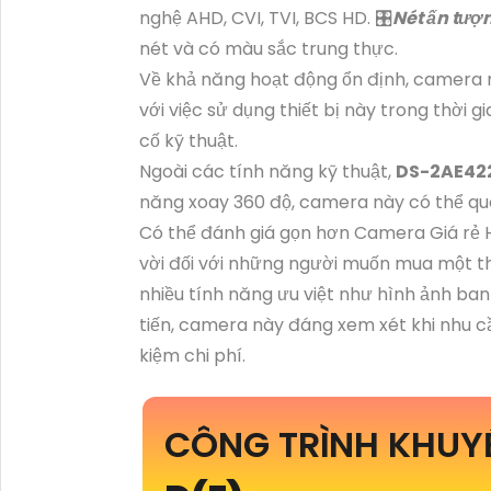
nghệ AHD, CVI, TVI, BCS HD. 🎛
Nét ấn tượ
nét và có màu sắc trung thực.
Về khả năng hoạt động ổn định, camera n
với việc sử dụng thiết bị này trong thời 
cố kỹ thuật.
Ngoài các tính năng kỹ thuật,
DS-2AE42
năng xoay 360 độ, camera này có thể qué
Có thể đánh giá gọn hơn Camera Giá rẻ
vời đối với những người muốn mua một thi
nhiều tính năng ưu việt như hình ảnh ba
tiến, camera này đáng xem xét khi nhu c
kiệm chi phí.
CÔNG TRÌNH KHU