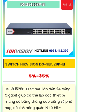
SWITCH HIKVISION DS-3E1528P-EI
5%-35%
DS-3E1528P-EI sở hữu lên đến 24 cổng
Gigabit giúp có thể lắp các thiết bị
mạng có băng thông cao cũng sẽ phù
hợp, có khả năng quản lý từ Hik-