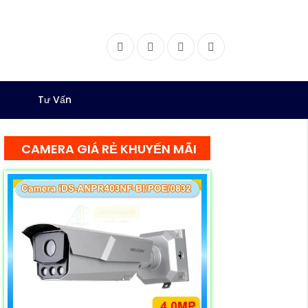
Facebook
Twitter
Instagram
Dribbble
Tư Vấn
CAMERA GIÁ RẺ KHUYẾN MÃI