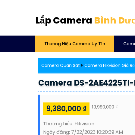
Lắp Camera
Bình Dư
Thương Hiệu Camera Uy Tín
Came
Camera Quan Sát
Camera Hikvision Giá Rẻ
Camera DS-2AE4225TI-D
9,380,000 ₫
13,980,000 ₫
Thương hiệu:
Hikvision
Ngày đăng:
7/22/2023 10:20:39 AM